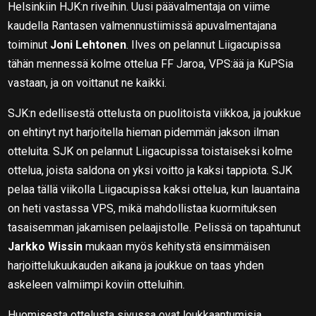
Helsinkiin HJK:n riveihin. Uusi päävalmentaja on viime
kaudella Rantasen valmennustiimissä apuvalmentajana
toiminut
Joni Lehtonen
. Ilves on pelannut Liigacupissa
tähän mennessä kolme ottelua FF Jaroa, VPS:ää ja KuPSia
vastaan, ja on voittanut ne kaikki.
SJK:n edellisestä ottelusta on puolitoista viikkoa, ja joukkue
on ehtinyt nyt harjoitella hieman pidemmän jakson ilman
otteluita. SJK on pelannut Liigacupissa toistaiseksi kolme
ottelua, joista saldona on yksi voitto ja kaksi tappiota. SJK
pelaa tällä viikolla Liigacupissa kaksi ottelua, kun lauantaina
on heti vastassa VPS, mikä mahdollistaa kuormituksen
tasaisemman jakamisen pelaajistolle. Pelissä on tapahtunut
Jarkko Wissin
mukaan myös kehitystä ensimmäisen
harjoittelukuukauden aikana ja joukkue on taas yhden
askeleen valmiimpi koviin otteluihin.
Huomisesta ottelusta sivussa ovat loukkaantumisia