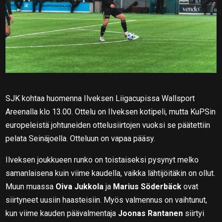
SJK kohtaa huomenna Ilveksen Liigacupissa Wallsport
Areenalla klo 13.00. Ottelu on Ilveksen kotipeli, mutta KuPSin
europeleistä johtuneiden ottelusiirtojen vuoksi se päätettiin
pelata Seinäjoella. Otteluun on vapaa pääsy.
Ilveksen joukkueen runko on toistaiseksi pysynyt melko
samanlaisena kuin viime kaudella, vaikka lähtijöitäkin on ollut.
Muun muassa
Oiva Jukkola
ja
Marius Söderbäck
ovat
siirtyneet uusiin haasteisiin. Myös valmennus on vaihtunut,
kun viime kauden päävalmentaja
Joonas Rantanen
siirtyi