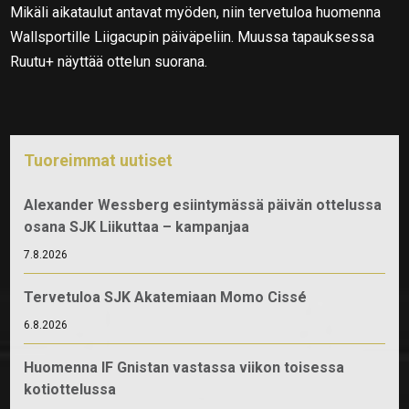
Mikäli aikataulut antavat myöden, niin tervetuloa huomenna
Wallsportille Liigacupin päiväpeliin. Muussa tapauksessa
Ruutu+ näyttää ottelun suorana.
Tuoreimmat uutiset
Alexander Wessberg esiintymässä päivän ottelussa
osana SJK Liikuttaa – kampanjaa
7.8.2026
Tervetuloa SJK Akatemiaan Momo Cissé
6.8.2026
Huomenna IF Gnistan vastassa viikon toisessa
kotiottelussa