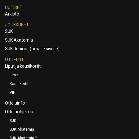
UUTISET
Arkisto
JOUKKUEET
SJK
SJK Akatemia
SJK Juniorit (omalle sivulle)
OTTELUT
Liput ja kausikortit
Liput
Kausikortit
VIP
Otteluinfo
Otteluohjelmat
SJK
SJK Akatemia
SJK Akatemia 2