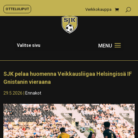
OTTELULIPUT
Verkkokauppa
Valitse sivu
SJK pelaa huomenna Veikkausliigaa Helsingissä IF
Gnistanin vieraana
29.5.2026
|
Ennakot