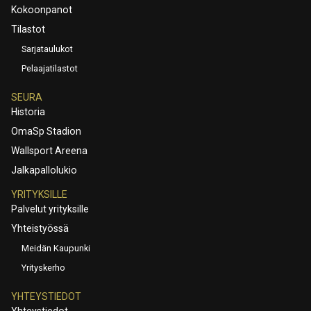
Kokoonpanot
Tilastot
Sarjataulukot
Pelaajatilastot
SEURA
Historia
OmaSp Stadion
Wallsport Areena
Jalkapallolukio
YRITYKSILLE
Palvelut yrityksille
Yhteistyössä
Meidän Kaupunki
Yrityskerho
YHTEYSTIEDOT
Yhteystiedot