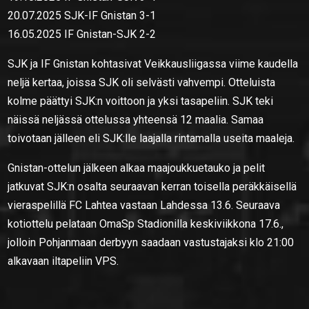
20.07.2025 SJK-IF Gnistan 3-1
16.05.2025 IF Gnistan-SJK 2-2
SJK ja IF Gnistan kohtasivat Veikkausliigassa viime kaudella
neljä kertaa, joissa SJK oli selvästi vahvempi. Otteluista
kolme päättyi SJK:n voittoon ja yksi tasapeliin. SJK teki
näissä neljässä ottelussa yhteensä 12 maalia. Samaa
toivotaan jälleen eli SJK:lle laajalla rintamalla useita maaleja.
Gnistan-ottelun jälkeen alkaa maajoukkuetauko ja pelit
jatkuvat SJK:n osalta seuraavan kerran toisella peräkkäisellä
vieraspelillä FC Lahtea vastaan Lahdessa 13.6. Seuraava
kotiottelu pelataan OmaSp Stadionilla keskiviikkona 17.6.,
jolloin Pohjanmaan derbyyn saadaan vastustajaksi klo 21:00
alkavaan iltapeliin VPS.