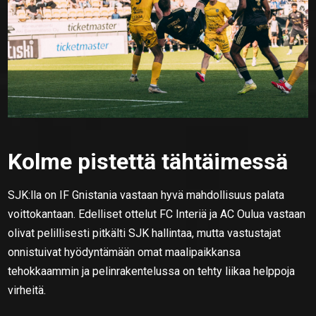
Kolme pistettä tähtäimessä
SJK:lla on IF Gnistania vastaan hyvä mahdollisuus palata
voittokantaan. Edelliset ottelut FC Interiä ja AC Oulua vastaan
olivat pelillisesti pitkälti SJK hallintaa, mutta vastustajat
onnistuivat hyödyntämään omat maalipaikkansa
tehokkaammin ja pelinrakentelussa on tehty liikaa helppoja
virheitä.