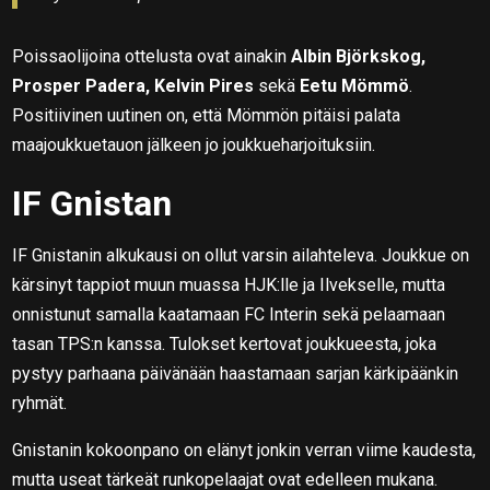
Poissaolijoina ottelusta ovat ainakin
Albin Björkskog,
Prosper Padera, Kelvin Pires
sekä
Eetu Mömmö
.
Positiivinen uutinen on, että Mömmön pitäisi palata
maajoukkuetauon jälkeen jo joukkueharjoituksiin.
IF Gnistan
IF Gnistanin alkukausi on ollut varsin ailahteleva. Joukkue on
kärsinyt tappiot muun muassa HJK:lle ja Ilvekselle, mutta
onnistunut samalla kaatamaan FC Interin sekä pelaamaan
tasan TPS:n kanssa. Tulokset kertovat joukkueesta, joka
pystyy parhaana päivänään haastamaan sarjan kärkipäänkin
ryhmät.
Gnistanin kokoonpano on elänyt jonkin verran viime kaudesta,
mutta useat tärkeät runkopelaajat ovat edelleen mukana.