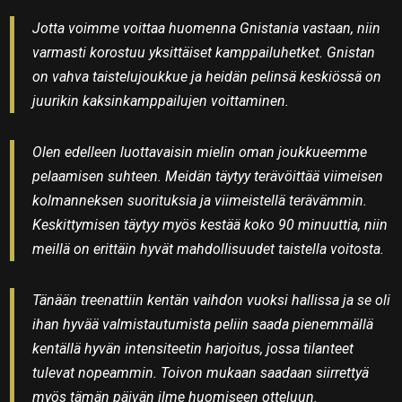
Jotta voimme voittaa huomenna Gnistania vastaan, niin
varmasti korostuu yksittäiset kamppailuhetket. Gnistan
on vahva taistelujoukkue ja heidän pelinsä keskiössä on
juurikin kaksinkamppailujen voittaminen.
Olen edelleen luottavaisin mielin oman joukkueemme
pelaamisen suhteen. Meidän täytyy terävöittää viimeisen
kolmanneksen suorituksia ja viimeistellä terävämmin.
Keskittymisen täytyy myös kestää koko 90 minuuttia, niin
meillä on erittäin hyvät mahdollisuudet taistella voitosta.
Tänään treenattiin kentän vaihdon vuoksi hallissa ja se oli
ihan hyvää valmistautumista peliin saada pienemmällä
kentällä hyvän intensiteetin harjoitus, jossa tilanteet
tulevat nopeammin. Toivon mukaan saadaan siirrettyä
myös tämän päivän ilme huomiseen otteluun.