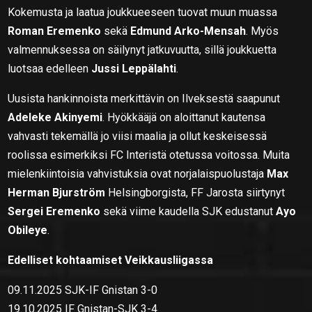
Kokemusta ja laatua joukkueeseen tuovat muun muassa
Roman Eremenko
sekä
Edmund Arko-Mensah
. Myös
valmennuksessa on säilynyt jatkuvuutta, sillä joukkuetta
luotsaa edelleen
Jussi Leppälahti
.
Uusista hankinnoista merkittävin on Ilveksestä saapunut
Adeleke Akinyemi
. Hyökkääjä on aloittanut kautensa
vahvasti tekemällä jo viisi maalia ja ollut keskeisessä
roolissa esimerkiksi FC Interistä otetussa voitossa. Muita
mielenkiintoisia vahvistuksia ovat norjalaispuolustaja
Max
Herman Bjurström
Helsingborgista, FF Jarosta siirtynyt
Sergei Eremenko
sekä viime kaudella SJK edustanut
Ayo
Obileye
.
Edelliset kohtaamiset Veikkausliigassa
09.11.2025 SJK-IF Gnistan 3-0
19.10.2025 IF Gnistan-SJK 3-4