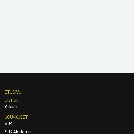
ETUSIVU
UUTISET
Arkisto
JOUKKUEET
SJK
SJK Akatemia