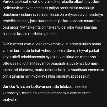
Vaikka tulokset eivät ole viime kierroksilla olleet toivottuja,
peliesitykset ovat antaneet paljon positiivisia merkkejä.
Gnistania vastaan avainasemassa on erityisesti viimeistelyn
terävöittäminen, jotta luodut maalipaikat saadaan muutettua
osumiksi. Nyt tärkeintä on hakea tulos, joka voisi kääntää
suunnan kesän otteluita ajatellen.
SJK:n otteet ovat olleet vahvempia kuin sarjataulukko antaa
ymmärtää, mutta turhat virheet on karsittava ja hyvät paikat
käytettävä tehokkaammin hyväksi. Joukkue on monessa
ottelussa ollut hallitsevampi osapuoli ja pystynyt luomaan
runsaasti tilanteita, mutta ratkaisuhetkillä vaaditaan enemmän
onnistumisia niin hyökkäys kuin puolustuspäässäkin.
Jarkko Wiss
on luottavainen, että tulokset saadaan
käännettyä, mutta se vaatii huomennakin onnistunutta
esitystä.