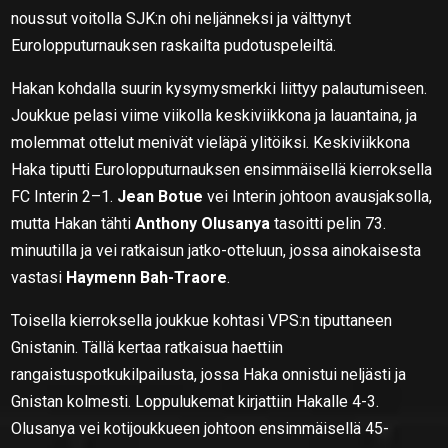
noussut voitolla SJK:n ohi neljänneksi ja välttynyt
Eurolopputurnauksen raskailta pudotuspeleiltä.
Hakan kohdalla suurin kysymysmerkki liittyy palautumiseen.
Joukkue pelasi viime viikolla keskiviikkona ja lauantaina, ja
molemmat ottelut menivät vieläpä ylitöiksi. Keskiviikkona
Haka tiputti Eurolopputurnauksen ensimmäisellä kierroksella
FC Interin 2–1.
Jean Botue
vei Interin johtoon avausjaksolla,
mutta Hakan tähti
Anthony Olusanya
tasoitti pelin 73.
minuutilla ja vei ratkaisun jatko-otteluun, jossa ainokaisesta
vastasi
Haymenn Bah-Traore
.
Toisella kierroksella joukkue kohtasi VPS:n tiputtaneen
Gnistanin. Tällä kertaa ratkaisua haettiin
rangaistuspotkukilpailusta, jossa Haka onnistui neljästi ja
Gnistan kolmesti. Loppulukemat kirjattiin Hakalle 4-3.
Olusanya vei kotijoukkueen johtoon ensimmäisellä 45-