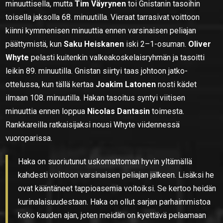
minuuttisella, mutta
Tim Väyrynen
toi Gnistanin tasoihin
toisella jaksolla 68. minuutilla. Vieraat tarrasivat voittoon
kiinni kymmenisen minuuttia ennen varsinaisen peliajan
päättymistä, kun
Saku Heiskanen
iski 2–1-osuman.
Oliver
Whyte
pelasti kuitenkin valkeakoskelaisryhmän ja tasoitti
leikin 89. minuutilla. Gnistan siirtyi taas johtoon jatko-
ottelussa, kun tällä kertaa
Joakim Latonen
nosti kädet
ilmaan 108. minuutilla. Hakan tasoitus syntyi viitisen
minuuttia ennen loppua
Nicolas Dantasin
toimesta.
Rankkareilla ratkaisijaksi nousi Whyte viidennessä
vuoroparissa.
Haka on suoriutunut uskomattoman hyvin yltämällä
kahdesti voittoon varsinaisen peliajan jälkeen. Lisäksi he
ovat kääntäneet tappioasemia voitoiksi. Se kertoo heidän
kurinalaisuudestaan. Haka on ollut sarjan parhaimmistoa
koko kauden ajan, joten meidän on kyettävä pelaamaan