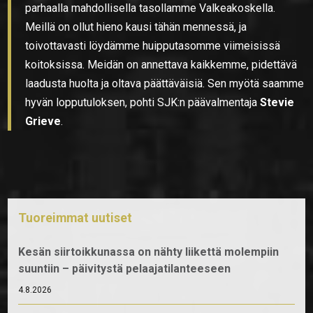
parhaalla mahdollisella tasollamme Valkeakoskella.
Meillä on ollut hieno kausi tähän mennessä, ja
toivottavasti löydämme huipputasomme viimeisissä
koitoksissa. Meidän on annettava kaikkemme, pidettävä
laadusta huolta ja oltava päättäväisiä. Sen myötä saamme
hyvän lopputuloksen, pohti SJK:n päävalmentaja
Stevie
Grieve
.
Tuoreimmat uutiset
Kesän siirtoikkunassa on nähty liikettä molempiin
suuntiin – päivitystä pelaajatilanteeseen
4.8.2026