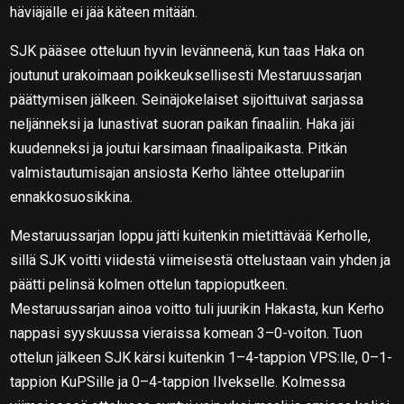
häviäjälle ei jää käteen mitään.
SJK pääsee otteluun hyvin levänneenä, kun taas Haka on
joutunut urakoimaan poikkeuksellisesti Mestaruussarjan
päättymisen jälkeen. Seinäjokelaiset sijoittuivat sarjassa
neljänneksi ja lunastivat suoran paikan finaaliin. Haka jäi
kuudenneksi ja joutui karsimaan finaalipaikasta. Pitkän
valmistautumisajan ansiosta Kerho lähtee ottelupariin
ennakkosuosikkina.
Mestaruussarjan loppu jätti kuitenkin mietittävää Kerholle,
sillä SJK voitti viidestä viimeisestä ottelustaan vain yhden ja
päätti pelinsä kolmen ottelun tappioputkeen.
Mestaruussarjan ainoa voitto tuli juurikin Hakasta, kun Kerho
nappasi syyskuussa vieraissa komean 3–0-voiton. Tuon
ottelun jälkeen SJK kärsi kuitenkin 1–4-tappion VPS:lle, 0–1-
tappion KuPSille ja 0–4-tappion Ilvekselle. Kolmessa