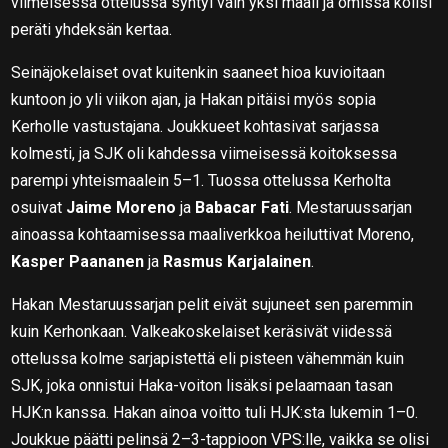
viimeisessä ottelussa syntyi vain yksi maali ja omissa kolisi
peräti yhdeksän kertaa.
Seinäjokelaiset ovat kuitenkin saaneet hioa kuvioitaan
kuntoon jo yli viikon ajan, ja Hakan pitäisi myös sopia
Kerholle vastustajana. Joukkueet kohtasivat sarjassa
kolmesti, ja SJK oli kahdessa viimeisessä koitoksessa
parempi yhteismaalein 5–1. Tuossa ottelussa Kerholta
osuivat
Jaime Moreno
ja
Babacar Fati
. Mestaruussarjan
ainoassa kohtaamisessa maaliverkkoa heiluttivat Moreno,
Kasper Paananen
ja
Rasmus Karjalainen
.
Hakan Mestaruussarjan pelit eivät sujuneet sen paremmin
kuin Kerhonkaan. Valkeakoskelaiset keräsivät viidessä
ottelussa kolme sarjapistettä eli pisteen vähemmän kuin
SJK, joka onnistui Haka-voiton lisäksi pelaamaan tasan
HJK:n kanssa. Hakan ainoa voitto tuli HJK:sta lukemin 1–0.
Joukkue päätti pelinsä 2–3-tappioon VPS:lle, vaikka se olisi