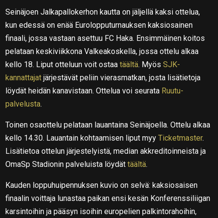
Seinäjoen Jalkapallokerhon kautta on jäljellä kaksi ottelua,
kun edessä on enää Eurolopputurnauksen kaksiosainen
finaali, jossa vastaan asettuu FC Haka. Ensimmäinen koitos
pelataan keskiviikkona Valkeakoskella, jossa ottelu alkaa
kello 18. Liput otteluun voit ostaa
täältä
. Myös
SJK-
kannattajat
järjestävät peliin vierasmatkan, josta lisätietoja
löydät heidän kanavistaan.
Ottelua voi seurata
Ruutu-
palvelusta
.
Toinen osaottelu pelataan lauantaina Seinäjoella. Ottelu alkaa
kello 14.30. Lauantain kohtaamisen liput myy
Ticketmaster
.
Lisätietoa ottelun järjestelyistä, median akkreditoinneista ja
OmaSp Stadionin palveluista löydät
täältä
.
Kauden loppuhuipennuksen kuvio on selvä: kaksiosaisen
finaalin voittaja lunastaa paikan ensi kesän Konferenssiliigan
karsintoihin ja pääsyn isoihin europelien palkintorahoihin,