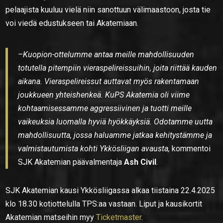
pelaajista kuuluu vielä niin sanottuun välimaastoon, josta tie
voi viedä edustukseen tai Akatemiaan.
–Kuopion-ottelumme antaa meille mahdollisuuden
totutella pitempiin vieraspelireissuihin, joita riittää kauden
aikana. Vieraspelireissut auttavat myös rakentamaan
joukkueen yhteishenkeä. KuPS Akatemia oli viime
kohtaamisessamme aggressiivinen ja tuotti meille
vaikeuksia luomalla hyviä hyökkäyksiä. Odotamme uutta
mahdollisuutta, jossa haluamme jatkaa kehitystämme ja
valmistautumista kohti Ykkösliigan avausta,
kommentoi
SJK Akatemian päävalmentaja
Ash Civil
.
SJK Akatemian kausi Ykkösliigassa alkaa tiistaina 22.4.2025
klo 18.30 kotiottelulla TPS:aa vastaan. Liput ja kausikortit
Akatemian matseihin myy
Ticketmaster
.