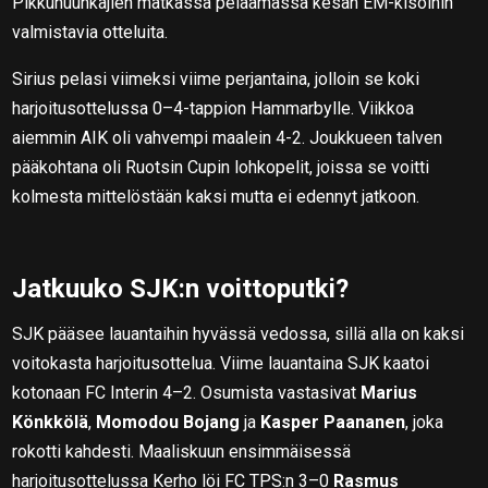
Pikkuhuuhkajien matkassa pelaamassa kesän EM-kisoihin
valmistavia otteluita.
Sirius pelasi viimeksi viime perjantaina, jolloin se koki
harjoitusottelussa 0–4-tappion Hammarbylle. Viikkoa
aiemmin AIK oli vahvempi maalein 4-2. Joukkueen talven
pääkohtana oli Ruotsin Cupin lohkopelit, joissa se voitti
kolmesta mittelöstään kaksi mutta ei edennyt jatkoon.
Jatkuuko SJK:n voittoputki?
SJK pääsee lauantaihin hyvässä vedossa, sillä alla on kaksi
voitokasta harjoitusottelua. Viime lauantaina SJK kaatoi
kotonaan FC Interin 4–2. Osumista vastasivat
Marius
Könkkölä
,
Momodou Bojang
ja
Kasper Paananen
, joka
rokotti kahdesti. Maaliskuun ensimmäisessä
harjoitusottelussa Kerho löi FC TPS:n 3–0
Rasmus