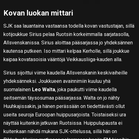
Kovan luokan mittari
SJK saa lauantaina vastaansa todella kovan vastustajan, sillä
kotijoukkue Sirius pelaa Ruotsin korkeimmalla sarjatasolla,
Allsvenskanissa. Sirius aloittaa pääsarjassa jo yhdeksännen
kautensa putkeen. Iso mittari kelpaa Kerholle, sillä joukkue
kaipaa kovatasoisia vääntöjä Veikkausliiga-kauden alla.
Sirius sijoittui viime kaudella Allsvenskanin keskivaiheille
yhdeksänneksi. Joukkueen avainnimiin kuuluu yhä
suomalainen
Leo Walta
, joka paukutti viime kaudella
seitsemän täysosumaa pääsarjassa. Walta on jo nähty
Huuhkajissakin, ja hänen perässään on tiedettävästi ollut
useita seuroja Euroopan huippusarjoista. Toistaiseksi ura
näyttää kuitenkin jatkuvan Ruotsissa. Huippulupausta ei
kuitenkaan nähdä mukana SJK-ottelussa, sillä hän on