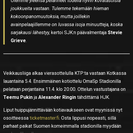
Olemme yleensä pelanneet todella hyvin kovatasoisia
joukkueita vastaan. Tulemme tekemään hieman
kokoonpanomuutoksia, mutta joillekin
avainpelaajillemme on luvassa isoja minuutteja, koska
sarjakausi lähestyy,
kertoi SJK:n päävalmentaja
Stevie
Grieve
.
Veikkausliiga alkaa vierasottelulla KTP:ta vastaan Kotkassa
lauantaina 5.4. Ensimmäinen kotiottelu OmaSp Stadionilla
pelataan perjantaina 11.4. klo 20:00. Ottelun vastustajana on
Teemu Pukin
ja
Alexander Ringin
tähdittämä HJK.
Liput huippujännittävään kotiavaukseen ovat myynissä nyt
osoitteessa
ticketmaster.fi
. Osta lippusi nopeasti, sillä
parhaat paikat Suomen komeimmalla stadionilla myydään