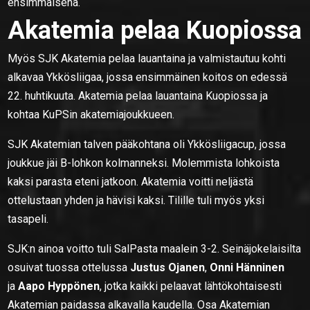
ensimmäisenä.
Akatemia pelaa Kuopiossa
Myös SJK Akatemia pelaa lauantaina ja valmistautuu kohti
alkavaa Ykkösliigaa, jossa ensimmäinen koitos on edessä
22. huhtikuuta. Akatemia pelaa lauantaina Kuopiossa ja
kohtaa KuPSin akatemiajoukkueen.
SJK Akatemian talven pääkohtana oli Ykkösliigacup, jossa
joukkue jäi B-lohkon kolmanneksi. Molemmista lohkoista
kaksi parasta eteni jatkoon. Akatemia voitti neljästä
ottelustaan yhden ja hävisi kaksi. Tilille tuli myös yksi
tasapeli.
SJK:n ainoa voitto tuli SalPasta maalein 3-2. Seinäjokelaisilta
osuivat tuossa ottelussa
Justus Ojanen
,
Onni Hänninen
ja
Aapo Hyppönen
, jotka kaikki pelaavat lähtökohtaisesti
Akatemian paidassa alkavalla kaudella. Osa Akatemian