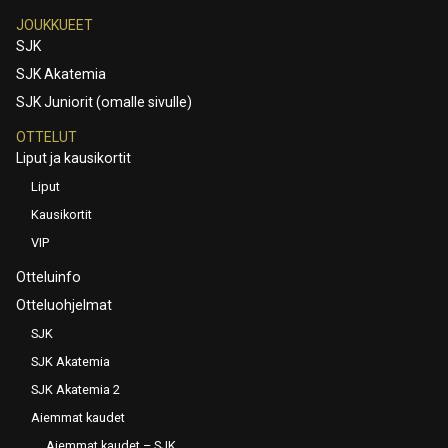
JOUKKUEET
SJK
SJK Akatemia
SJK Juniorit (omalle sivulle)
OTTELUT
Liput ja kausikortit
Liput
Kausikortit
VIP
Otteluinfo
Otteluohjelmat
SJK
SJK Akatemia
SJK Akatemia 2
Aiemmat kaudet
Aiemmat kaudet – SJK