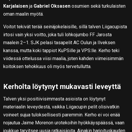
Karjalaisen
ja
Gabriel Oksasen
osumien sekä turkulaisten
oman maalin myötä.
Voitot tekivät terää seinäjokelaisille, sillä talven Liigacupista
irtosi vain yksi voitto, joka tuli lohkojumbo FF Jarosta
maalein 2–1. SJK pelasi tasapelit AC Oulun ja Ilveksen
kanssa, mutta koki tappiot KuPSille ja VPS:lle. Kerho teki
viidessä ottelussa viisi maalia, joten kahden viimeisimmän
koitoksen tehokkuus oli myös tervetullutta.
Kerholta löytynyt mukavasti leveyttä
Talven yksi positiivisimmasta asioista on löytynyt
materiaalin leveydestä, vaikka Liigacupin pelit olisivatkin
voineet sujua tuloksellisesti paremmin. Kerho ei voi enää
nojautua Jaime Morenon urotekoihin hyökkäyspäässä, vaan
joukkue tarvitsee uusia ratkaisijoita. Ainakin harjoituskauden