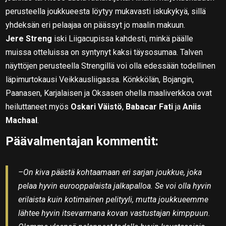
perusteella joukkueesta löytyy mukavasti iskukykyä, sillä
yhdeksän eri pelaajaa on päässyt jo maalin makuun.
Jere
Streng
iski Liigacupissa kahdesti, minkä päälle
muissa otteluissa on syntynyt kaksi täysosumaa. Talven
näyttöjen perusteella Strengillä voi olla edessään todellinen
läpimurtokausi Veikkausliigassa. Könkkölän, Bojangin,
Paanasen, Karjalaisen ja Oksasen ohella maaliverkkoa ovat
heiluttaneet myös
Oskari Väistö
,
Babacar Fati
ja
Aniis
Machaal
.
Päävalmentajan kommentit:
–On kiva päästä kohtaamaan eri sarjan joukkue, joka
pelaa hyvin eurooppalaista jalkapalloa. Se voi olla hyvin
erilaista kuin kotimainen pelityyli, mutta joukkueemme
lähtee hyvin itsevarmana kovan vastustajan kimppuun.