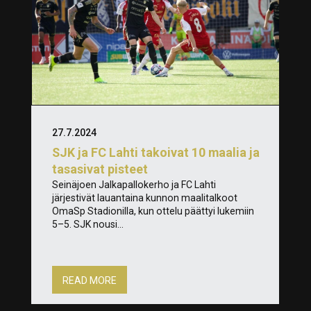
27.7.2024
SJK ja FC Lahti takoivat 10 maalia ja
tasasivat pisteet
Seinäjoen Jalkapallokerho ja FC Lahti
järjestivät lauantaina kunnon maalitalkoot
OmaSp Stadionilla, kun ottelu päättyi lukemiin
5–5. SJK nousi...
READ MORE