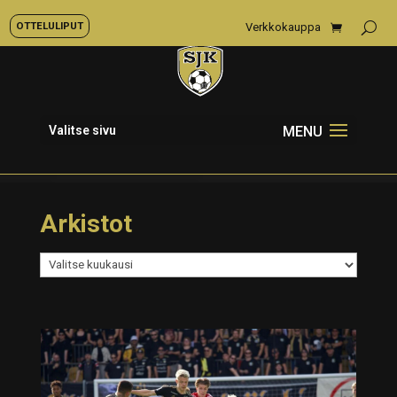
OTTELULIPUT
Verkkokauppa
Valitse sivu
Arkistot
Arkistot