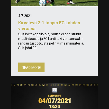
4.7.2021
Kirvelevä 2-1 tappio FC Lahden
vieraana
SJK loi tekopaikkoja, mutta ei onnistunut
maalinteossa ja FC Lahti teki voittomaalin
rangaistuspotkusta pelin viime minuuteilla.
SJK johti 30...
READ MORE