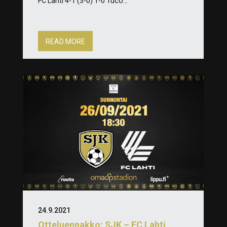
FC Lahti 4-1 (3-0) 1-0 Tuco...
READ MORE
24.9.2021
Otteluennakko: SJK – FC Lahti