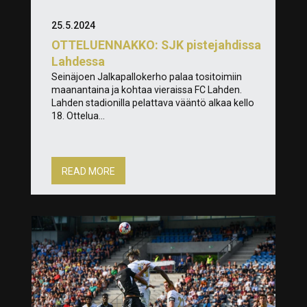
25.5.2024
OTTELUENNAKKO: SJK pistejahdissa
Lahdessa
Seinäjoen Jalkapallokerho palaa tositoimiin
maanantaina ja kohtaa vieraissa FC Lahden.
Lahden stadionilla pelattava vääntö alkaa kello
18. Ottelua...
READ MORE