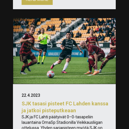
22.4.2023
SJK tasasi pisteet FC Lahden kanssa
ja jatkoi pisteputkeaan
SJK ja FC Lahti päätyivät 0–0-tasapeliin
lauantaina OmaSp Stadionilla Veikkausliigan
ottelussa. Yhden sarjapisteen myötä SJK on