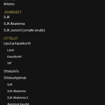
Arkisto
JOUKKUEET
SJK
SJK Akatemia
SJK Juniorit (omalle sivulle)
OTTELUT
Liput ja kausikortit
Liput
Kausikortit
VIP
Otteluinfo
Otteluohjelmat
SJK
SJK Akatemia
SJK Akatemia 2
Aiemmat kaudet