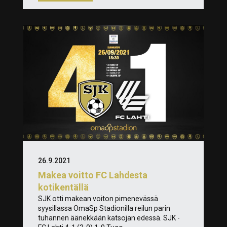
26.9.2021
Makea voitto FC Lahdesta
kotikentällä
SJK otti makean voiton pimenevässä
syysillassa OmaSp Stadionilla reilun parin
tuhannen äänekkään katsojan edessä. SJK -