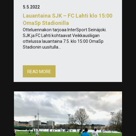
5.5.2022
Lauantaina SJK – FC Lahti klo 15:00
OmaSp Stadionilla
Otteluennakon tarjoaa InterSport Seinäjoki.
SJK ja FC Lahti kohtaavat Veikkausliigan
ottelussa lauantaina 7.5. klo 15:00 OmaSp
Stadionin uusitulla...
READ MORE