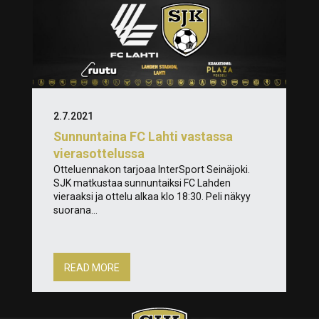
2.7.2021
Sunnuntaina FC Lahti vastassa
vierasottelussa
Otteluennakon tarjoaa InterSport Seinäjoki.
SJK matkustaa sunnuntaiksi FC Lahden
vieraaksi ja ottelu alkaa klo 18:30. Peli näkyy
suorana...
READ MORE