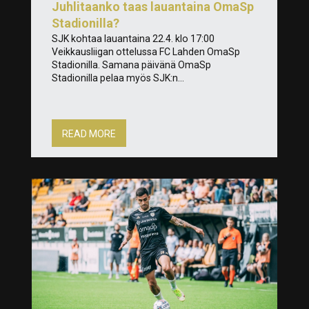
Juhlitaanko taas lauantaina OmaSp
Stadionilla?
SJK kohtaa lauantaina 22.4. klo 17:00
Veikkausliigan ottelussa FC Lahden OmaSp
Stadionilla. Samana päivänä OmaSp
Stadionilla pelaa myös SJK:n...
READ MORE