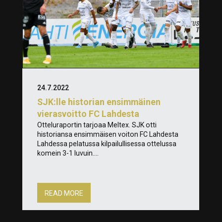
24.7.2022
SJK:lle historian ensimmäinen
vierasvoitto FC Lahdesta
Otteluraportin tarjoaa Meltex. SJK otti
historiansa ensimmäisen voiton FC Lahdesta
Lahdessa pelatussa kilpailullisessa ottelussa
komein 3-1 luvuin....
READ MORE