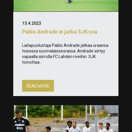
13.4.2023
Pablo Andrade ei jatka SJK:ssa
Laitapuolustaja Pablo Andrade jatkaa uraansa
toisessa suomalaisseurassa. Andrade siirtyy
vapaalla siirrolla FC Lahden riveihin. SJK
toivottaa...
READ MORE