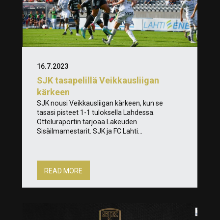
16.7.2023
SJK tasapelillä Veikkausliigan
kärkeen
SJK nousi Veikkausliigan kärkeen, kun se
tasasi pisteet 1-1 tuloksella Lahdessa.
Otteluraportin tarjoaa Lakeuden
Sisäilmamestarit. SJK ja FC Lahti...
READ MORE