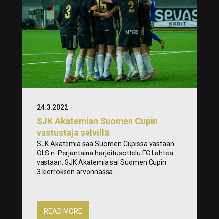
24.3.2022
SJK Akatemian Suomen Cupin
vastustaja selvillä
SJK Akatemia saa Suomen Cupissa vastaan
OLS:n. Perjantaina harjoitusottelu FC Lahtea
vastaan. SJK Akatemia sai Suomen Cupin
3.kierroksen arvonnassa...
READ MORE