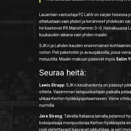
Lauantain vastustaja FC Lahti on sarjan toisessa
ottelustaan vain yhden ja keränneet yhdeksän sarja
he kaatoivat IFK Mariehamnin 3–0. Heinäkuussa La
kuukauden aikana vain yhden maalin.
SJK:n ja Lahden kauden ensimmäinen kohtaaminen o
voiton. Peli paketoitiin jo avausjaksolla, jossa viera
minuutilla. Maalin makuun pääsivät myös
Salim Y
Seuraa heitä:
Lewis Strapp:
SJK:n kesähankinta on päässyt pikk
otteita. Vasemman laitapuolustajan paikalla pela
uhkaa Kerhon hyökkäyspelaamiseen. Viime otteluss
nurmilla.
Jere Streng:
Talvella Italiassa lainalla pelannut h
boksipelaaja monipuolistaa Kerhon hyökkäystä enti
rooli oletettavasti kasvavat pikkuhiljaa, ja sen myö