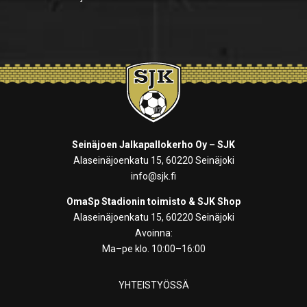
Seinäjoen Jalkapallokerho Oy – SJK
Alaseinäjoenkatu 15, 60220 Seinäjoki
info@sjk.fi
OmaSp Stadionin toimisto & SJK Shop
Alaseinäjoenkatu 15, 60220 Seinäjoki
Avoinna:
Ma–pe klo. 10:00–16:00
YHTEISTYÖSSÄ