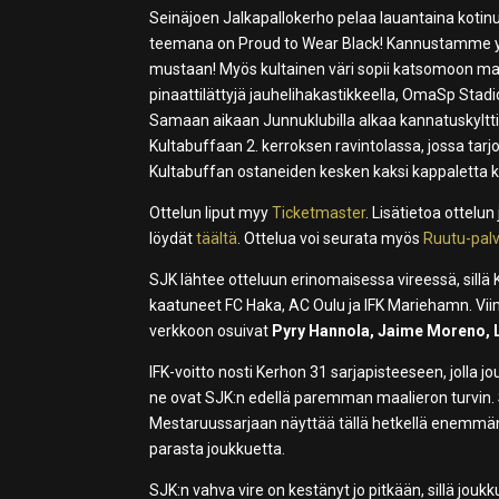
Seinäjoen Jalkapallokerho pelaa lauantaina kotin
teemana on Proud to Wear Black! Kannustamme y
mustaan! Myös kultainen väri sopii katsomoon main
pinaattilättyjä jauhelihakastikkeella, OmaSp Sta
Samaan aikaan Junnuklubilla alkaa kannatuskylttien
Kultabuffaan 2. kerroksen ravintolassa, jossa tar
Kultabuffan ostaneiden kesken kaksi kappaletta ka
Ottelun liput myy
Ticketmaster
. Lisätietoa ottelu
löydät
täältä
. Ottelua voi seurata myös
Ruutu-palv
SJK lähtee otteluun erinomaisessa vireessä, sillä 
kaatuneet FC Haka, AC Oulu ja IFK Mariehamn. Viim
verkkoon osuivat
Pyry Hannola, Jaime Moreno, 
IFK-voitto nosti Kerhon 31 sarjapisteeseen, jolla 
ne ovat SJK:n edellä paremman maalieron turvin. S
Mestaruussarjaan näyttää tällä hetkellä enemmän
parasta joukkuetta.
SJK:n vahva vire on kestänyt jo pitkään, sillä jouk