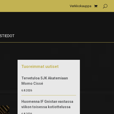
Verkkokauppa
STIEDOT
Tuoreimmat uutiset
Tervetuloa SJK Akatemiaan
Momo Cissé
6.8.2026
Huomenna IF Gnistan vastassa
viikon toisessa kotiottelussa
6.8.2026