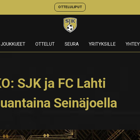
OTTELULIPUT
JOUKKUEET
OTTELUT
SEURA
YRITYKSILLE
YHTEY
 SJK ja FC Lahti
auantaina Seinäjoella