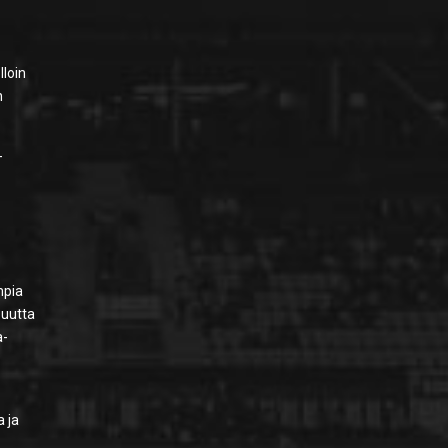
lloin
n
-
.
mpia
 uutta
a-
a ja