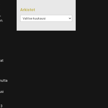
n
Arkistot
a
,
Arkistot
en.
vat
 mutta
usi
13