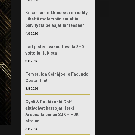
Kesän siirtoikkunassa on nähty
liikettä molempiin suuntiin –
päivitystä pelaajatilanteeseen
4.8.2026
Isot pisteet vakuuttavalla 3–0
voitolla HJK:sta
3.8.2026
Tervetuloa Seinäjoelle Facundo
Costantini!
3.8.2026
Cycli & Ruuhikoski Golf
aktivoivat katsojat Hetki
Areenalla ennen SJK – HJK
ottelua
3.8.2026