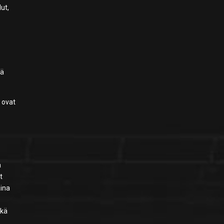
ut,
sä
a
ovat
a
t
aina
ikä