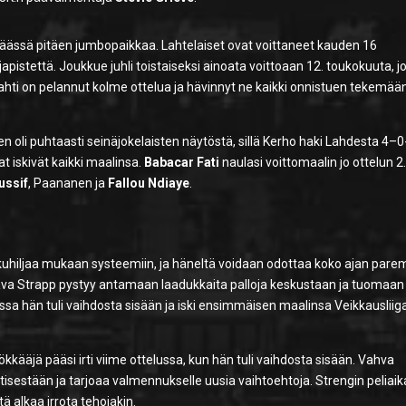
 päässä pitäen jumbopaikkaa. Lahtelaiset ovat voittaneet kauden 16
pistettä. Joukkue juhli toistaiseksi ainoata voittoaan 12. toukokuuta, jo
hti on pelannut kolme ottelua ja hävinnyt ne kaikki onnistuen tekemää
li puhtaasti seinäjokelaisten näytöstä, sillä Kerho haki Lahdesta 4–0
at iskivät kaikki maalinsa.
Babacar Fati
naulasi voittomaalin jo ottelun 2
ussif
, Paananen ja
Fallou Ndiaye
.
uhiljaa mukaan systeemiin, ja häneltä voidaan odottaa koko ajan pare
ava Strapp pystyy antamaan laadukkaita palloja keskustaan ja tuomaan
a hän tuli vaihdosta sisään ja iski ensimmäisen maalinsa Veikkausliig
yökkääjä pääsi irti viime ottelussa, kun hän tuli vaihdosta sisään. Vahva
sestään ja tarjoaa valmennukselle uusia vaihtoehtoja. Strengin peliaik
tä alkaa irrota tehojakin.