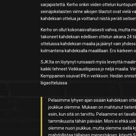
sarjapistettä. Kerho onkin viiden ottelun kuntopu
seinäjokelaisten viime aikojen tilastot ovat vielä
kahdeksan ottelua ja voittanut niistä peräti seits
Kerho on ollut kokonaisvaltaisesti vahva, mutta m
takoneet kahdeksan edellisen ottelun aikana 24 
otteluissa kahdeksan maalia ja jäänyt vain yhdes
kolmantena kahdeksalla maalillaan. Ero kärkeen on
SJK:lta on löytynyt runsaasti myös leveyttä maalin
kaikki tehneet Veikkausliigassa jo neljä maalia. Vii
Kemppainen osuivat IFK:n verkkoon. Heidän onni
liigaotteluissa.
Pelasimme lyhyen ajan sisään kahdeksan ottel
joukkue olemme. Mukaan on mahtunut tietenkin
esiin, kun sitä on tarvittu. Pelaamme eri tav
tammikuusta tähän päivään. Moni ei ehkä usko
olemme nuori joukkue, mutta olemme siellä ky
mahdollistaa tällaisen menestyksen, kiteytti