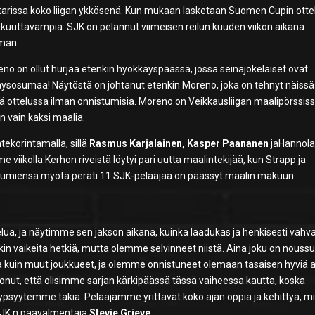
ntarissa koko liigan ykkösenä. Kun mukaan lasketaan Suomen Cupin ottel
 vakuuttavampia: SJK on pelannut viimeisen reilun kuuden viikon aikana
emän.
eno on ollut hurjaa etenkin hyökkäyspäässä, jossa seinäjokelaiset ovat
täysosumaa! Näytöstä on johtanut etenkin
Moreno
, joka on tehnyt näissä
sä ottelussa ilman onnistumisia. Moreno on Veikkausliigan maalipörssis
 vain kaksi maalia.
tekorintamalla, sillä
Rasmus Karjalainen, Kasper Paananen
ja
Hannol
me viikolla Kerhon riveistä löytyi pari uutta maalintekijää, kun Strapp ja
stumiensa myötä peräti 11 SJK-pelaajaa on päässyt maalin makuun
ua, ja näytimme sen jakson aikana, kuinka laadukas ja henkisesti vahv
 vaikeita hetkiä, mutta olemme selvinneet niistä. Aina joku on noussu
alla kuin muut joukkueet, ja olemme onnistuneet olemaan tasaisen hyviä 
nut, että olisimme sarjan kärkipäässä tässä vaiheessa kautta, koska
psyytemme takia. Pelaajamme yrittävät koko ajan oppia ja kehittyä, m
 SJK:n päävalmentaja
Stevie Grieve
.