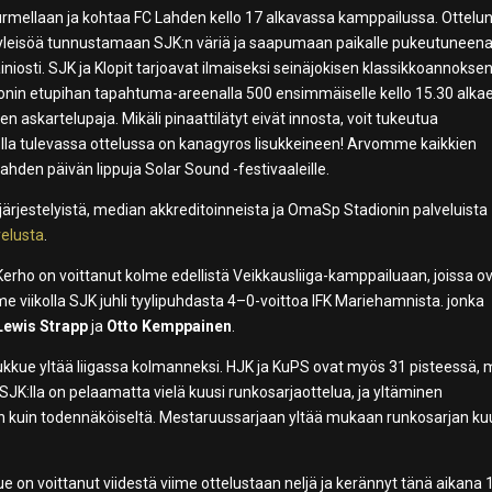
urmellaan ja kohtaa FC Lahden kello 17 alkavassa kamppailussa. Ottelu
leisöä tunnustamaan SJK:n väriä ja saapumaan paikalle pukeutuneen
iosti. SJK ja Klopit tarjoavat ilmaiseksi seinäjokisen klassikkoannoksen
dionin etupihan tapahtuma-areenalla 500 ensimmäiselle kello 15.30 alka
 askartelupaja. Mikäli pinaattilätyt eivät innosta, voit tukeutua
jolla tulevassa ottelussa on kanagyros lisukkeineen! Arvomme kaikkien
hden päivän lippuja Solar Sound -festivaaleille.
n järjestelyistä, median akkreditoinneista ja OmaSp Stadionin palveluista
elusta
.
Kerho on voittanut kolme edellistä Veikkausliiga-kamppailuaan, joissa o
e viikolla SJK juhli tyylipuhdasta 4–0-voittoa IFK Mariehamnista. jonka
Lewis Strapp
ja
Otto Kemppainen
.
joukkue yltää liigassa kolmanneksi. HJK ja KuPS ovat myös 31 pisteessä,
JK:lla on pelaamatta vielä kuusi runkosarjaottelua, ja yltäminen
 kuin todennäköiseltä. Mestaruussarjaan yltää mukaan runkosarjan ku
kue on voittanut viidestä viime ottelustaan neljä ja kerännyt tänä aikana 