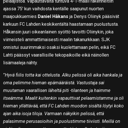
pelaajistoa. Vapauttavalta tuntuva 4-1-maali rakenneltiin
ajassa 75′ kun vaihdosta kentälle saapunut nuorten
maajoukkuemies
Daniel Håkans
ja Denys Oliinyk pääsivät
karkuun FC Lahden keskikentältä haastamaan puolustusta.
Håkansin juuri oikeanlainen syöttö tavoitti Oliinykin, joka
viimeisteli ammattimaisesti maalin takanurkkaan. SJK
onnistui suurimmaksi osaksi kuolettamaan pelin, eikä FC
Lahti päässyt vaarallisille tekopaikoille eikä näinollen
lisämaaleja nähty.
”
Hyvä fiilis totta kai ottelusta. Alku pelissä oli aika hankala ja
oma pelimme hieman epämääräistä. Vastustaja sai
muutaman vaarallisen läheltä piti -tilanteen ja haimme
itseämme. Maalit kuitenkin vapauttivat pelaamistamme ja oli
hieman yllättävää, että FC Lahden muodon sisältä löytyi koko
ajan aika isoja tiloja. Varmaan näkyikin pelissä, että
palasimme perusasioihin ja puolustimme tiiviisti. Meillä on