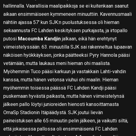
hallinnalla. Vaarallisia maalipaikkoja se ei kuitenkaan saanut
aikaan ensimmäiseen kymmeneen minuuttiin. Kavennusmaali
nähtiin ajassa 57′ kun SJK:n puolustuksessa oli hieman
sekaannusta FC Lahden keskityksen purkajasta, ja irtopallo
putosi
Macoumba Kandjin
jalkaan, eikä hän erehtynyt
viimeistelyssään. 63. minuutilla SJK sai rakenneltua lupaavan
näköisen hyökkäyksen, jonka päätteeksi Pyry Hannola pääsi
vetämään, mutta laukaus meni hieman ohi maalista.
Myöhemmin Tuco pääsi karkuun ja vastakkain Lahti-vahdin
kanssa, mutta hänen vetonsa viuhui ohi maalin. Hieman
myöhemmin toisessa päässä FC Lahden Kandji pääsi
puskemaan hyvästä paikasta, mutta hänen viimeistelynsä
jälkeen pallo löytyi junioreiden hienosti kansoittamasta
OmaSp Stadionin Itäpäädystä. SJK joutui lievän
paineistuksen alle 65 minuutin pelin jälkeen, ja vaikutti siltä,
että jokaisessa pallossa oli ensimmäisenä FC Lahden