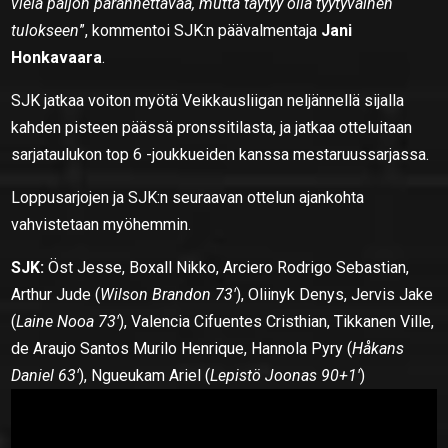
vielä paljon parannettavaa, mutta täytyy olla tyytyväinen
tulokseen
”, kommentoi SJK:n päävalmentaja
Jani
Honkavaara
.
SJK jatkaa voiton myötä Veikkausliigan neljännellä sijalla
kahden pisteen päässä pronssitilasta, ja jatkaa otteluitaan
sarjataulukon top 6 -joukkueiden kanssa mestaruussarjassa.
Loppusarjojen ja SJK:n seuraavan ottelun ajankohta
vahvistetaan myöhemmin.
SJK:
Öst Jesse, Boxall Nikko, Arciero Rodrigo Sebastian,
Arthur Jude (
Wilson Brandon 73′
), Oliinyk Denys, Jervis Jake
(
Laine Nooa 73′
), Valencia Cifuentes Cristhian, Tikkanen Ville,
de Araujo Santos Murilo Henrique, Hannola Pyry (
Håkans
Daniel 63′
), Ngueukam Ariel (
Lepistö Joonas 90+1′
)