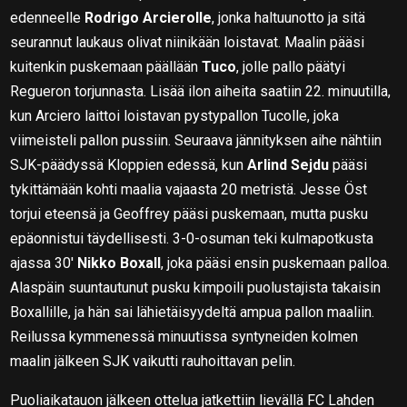
edenneelle
Rodrigo Arcierolle
, jonka haltuunotto ja sitä
seurannut laukaus olivat niinikään loistavat. Maalin pääsi
kuitenkin puskemaan päällään
Tuco
, jolle pallo päätyi
Regueron torjunnasta. Lisää ilon aiheita saatiin 22. minuutilla,
kun Arciero laittoi loistavan pystypallon Tucolle, joka
viimeisteli pallon pussiin. Seuraava jännityksen aihe nähtiin
SJK-päädyssä Kloppien edessä, kun
Arlind Sejdu
pääsi
tykittämään kohti maalia vajaasta 20 metristä. Jesse Öst
torjui eteensä ja Geoffrey pääsi puskemaan, mutta pusku
epäonnistui täydellisesti. 3-0-osuman teki kulmapotkusta
ajassa 30′
Nikko Boxall
, joka pääsi ensin puskemaan palloa.
Alaspäin suuntautunut pusku kimpoili puolustajista takaisin
Boxallille, ja hän sai lähietäisyydeltä ampua pallon maaliin.
Reilussa kymmenessä minuutissa syntyneiden kolmen
maalin jälkeen SJK vaikutti rauhoittavan pelin.
Puoliaikatauon jälkeen ottelua jatkettiin lievällä FC Lahden