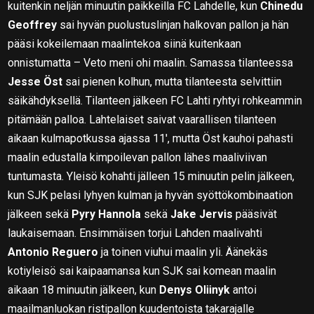
kuitenkin neljän minuutin paikkeilla FC Lahdelle, kun
Chinedu
Geoffrey
sai hyvän puolustuslinjan halkovan pallon ja hän
pääsi kokeilemaan maalintekoa siinä kuitenkaan
onnistumatta – Veto meni ohi maalin. Samassa tilanteessa
Jesse Öst
sai pienen kolhun, mutta tilanteesta selvittiin
säikähdyksellä. Tilanteen jälkeen FC Lahti ryhtyi rohkeammin
pitämään palloa. Lahtelaiset saivat vaarallisen tilanteen
aikaan kulmapotkussa ajassa 11′, mutta Öst kauhoi pahasti
maalin edustalla kimpoilevan pallon lähes maaliviivan
tuntumasta. Yleisö kohahti jälleen 15 minuutin pelin jälkeen,
kun SJK pelasi lyhyen kulman ja hyvän syöttökombinaation
jälkeen sekä
Pyry Hannola
sekä
Jake Jervis
pääsivät
laukaisemaan. Ensimmäisen torjui Lahden maalivahti
Antonio Reguero
ja toinen viuhui maalin yli. Äänekäs
kotiyleisö sai kaipaamansa kun SJK sai komean maalin
aikaan 18 minuutin jälkeen, kun
Denys Oliinyk
antoi
maailmanluokan ristipallon kuudentoista takarajalle