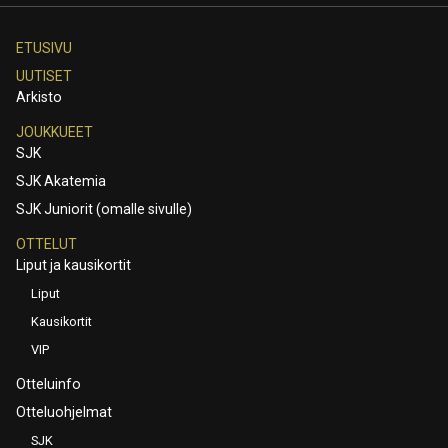
ETUSIVU
UUTISET
Arkisto
JOUKKUEET
SJK
SJK Akatemia
SJK Juniorit (omalle sivulle)
OTTELUT
Liput ja kausikortit
Liput
Kausikortit
VIP
Otteluinfo
Otteluohjelmat
SJK