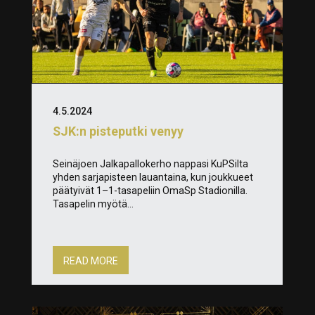
4.5.2024
SJK:n pisteputki venyy
Seinäjoen Jalkapallokerho nappasi KuPSilta
yhden sarjapisteen lauantaina, kun joukkueet
päätyivät 1–1-tasapeliin OmaSp Stadionilla.
Tasapelin myötä...
READ MORE