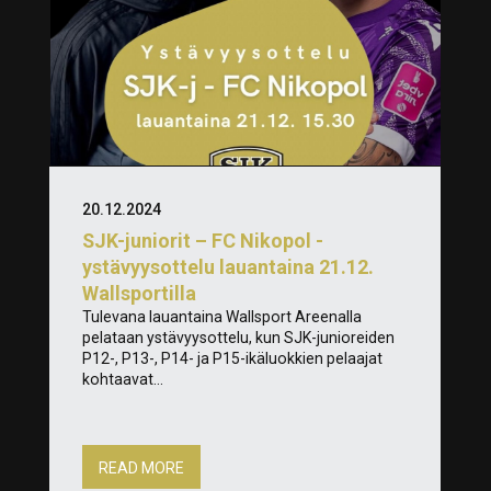
20.12.2024
SJK-juniorit – FC Nikopol -
ystävyysottelu lauantaina 21.12.
Wallsportilla
Tulevana lauantaina Wallsport Areenalla
pelataan ystävyysottelu, kun SJK-junioreiden
P12-, P13-, P14- ja P15-ikäluokkien pelaajat
kohtaavat...
READ MORE