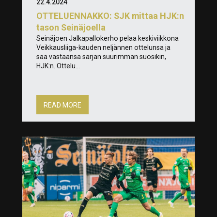
22.4.2024
OTTELUENNAKKO: SJK mittaa HJK:n
tason Seinäjoella
Seinäjoen Jalkapallokerho pelaa keskiviikkona
Veikkausliiga-kauden neljännen ottelunsa ja
saa vastaansa sarjan suurimman suosikin,
HJK:n. Ottelu...
READ MORE