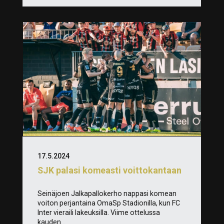
17.5.2024
SJK palasi komeasti voittokantaan
Seinäjoen Jalkapallokerho nappasi komean
voiton perjantaina OmaSp Stadionilla, kun FC
Inter vieraili lakeuksilla. Viime ottelussa
kauden...