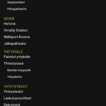
Sarjataulukot
Pelaajatilastot
SEURA
Historia
OmaSp Stadion
Wallsport Areena
Jalkapallolukio
YRITYKSILLE
Palvelut yrityksille
Yhteistyössä
Meidän Kaupunki
Yrityskerho
YHTEYSTIEDOT
Yhteystiedot
Laskutusosoitteet
Rekrytointi