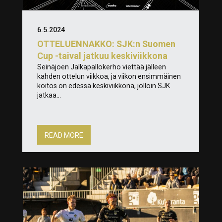
6.5.2024
OTTELUENNAKKO: SJK:n Suomen
Cup -taival jatkuu keskiviikkona
Seinäjoen Jalkapallokerho viettää jälleen
kahden ottelun viikkoa, ja viikon ensimmäinen
koitos on edessä keskiviikkona, jolloin SJK
jatkaa...
READ MORE