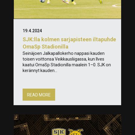
19.4.2024
SJK:lla kolmen sarjapisteen iltapuhde
OmaSp Stadionilla
Seinäjoen Jalkapallokerho nappasi kauden
toisen voittonsa Veikkausliigassa, kun Ilves
kaatui OmaSp Stadionilla maalein 1–0. SJK on
kerännyt kauden...
READ MORE