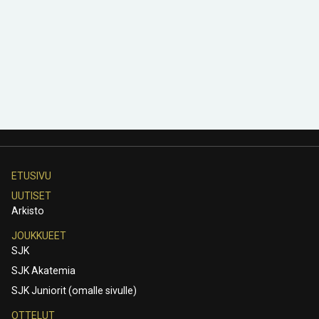
ETUSIVU
UUTISET
Arkisto
JOUKKUEET
SJK
SJK Akatemia
SJK Juniorit (omalle sivulle)
OTTELUT