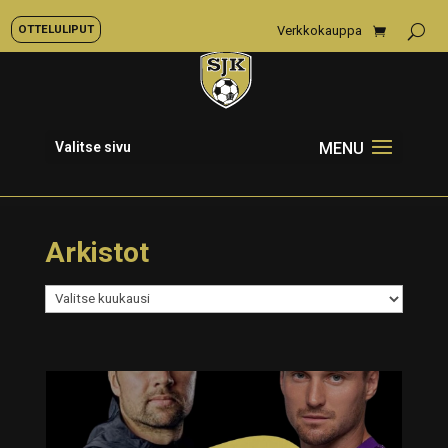
OTTELULIPUT
Verkkokauppa
Valitse sivu
Arkistot
Arkistot