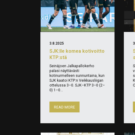
3.8.2025
3
SJK:lle komea kotivoitto
KTP:stä
Seinäjoen Jalkapallokerho
S
palasi näyttävästi
v
kotinurmelleen sunnuntaina, kun
s
SJK kaatoi KTP:n Veikkausliigan
K
ottelussa 3–0. SJK–KTP 3–0 (2–
O
0) 1–0...
READ MORE