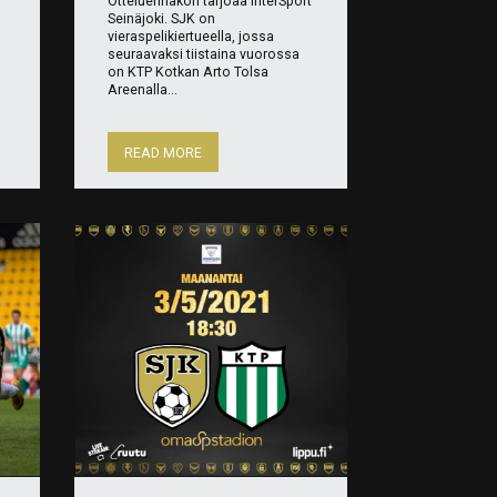
Otteluennakon tarjoaa InterSport
Seinäjoki. SJK on
vieraspelikiertueella, jossa
seuraavaksi tiistaina vuorossa
on KTP Kotkan Arto Tolsa
Areenalla...
READ MORE