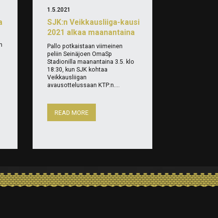
1.5.2021
a
SJK:n Veikkausliiga-kausi
2021 alkaa maanantaina
n
Pallo potkaistaan viimeinen
peliin Seinäjoen OmaSp
Stadionilla maanantaina 3.5. klo
18:30, kun SJK kohtaa
Veikkausliigan
avausottelussaan KTP:n....
READ MORE