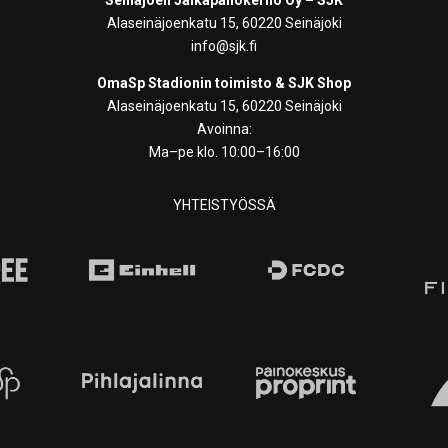
Seinäjoen Jalkapallokerho Oy – SJK
Alaseinäjoenkatu 15, 60220 Seinäjoki
info@sjk.fi
OmaSp Stadionin toimisto & SJK Shop
Alaseinäjoenkatu 15, 60220 Seinäjoki
Avoinna:
Ma–pe klo. 10:00–16:00
YHTEISTYÖSSÄ