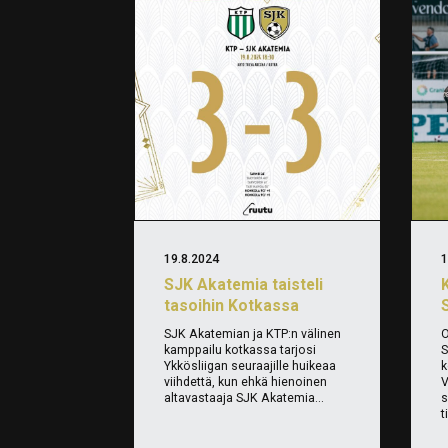
19.8.2024
1
SJK Akatemia taisteli
tasoihin Kotkassa
S
SJK Akatemian ja KTP:n välinen
O
kamppailu kotkassa tarjosi
S
Ykkösliigan seuraajille huikeaa
k
viihdettä, kun ehkä hienoinen
V
altavastaaja SJK Akatemia...
s
t