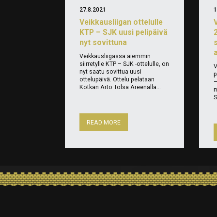
27.8.2021
1
Veikkausliigan ottelulle
KTP – SJK uusi pelipäivä
nyt sovittuna
Veikkausliigassa aiemmin
siirretylle KTP – SJK -ottelulle, on
V
nyt saatu sovittua uusi
p
ottelupäivä. Ottelu pelataan
–
Kotkan Arto Tolsa Areenalla...
m
S
READ MORE