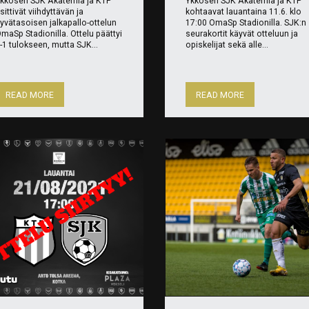
kkösen SJK Akatemia ja KTP
Ykkösen SJK Akatemia ja KTP
sittivät viihdyttävän ja
kohtaavat lauantaina 11.6. klo
yvätasoisen jalkapallo-ottelun
17:00 OmaSp Stadionilla. SJK:n
maSp Stadionilla. Ottelu päättyi
seurakortit käyvät otteluun ja
-1 tulokseen, mutta SJK...
opiskelijat sekä alle...
READ MORE
READ MORE