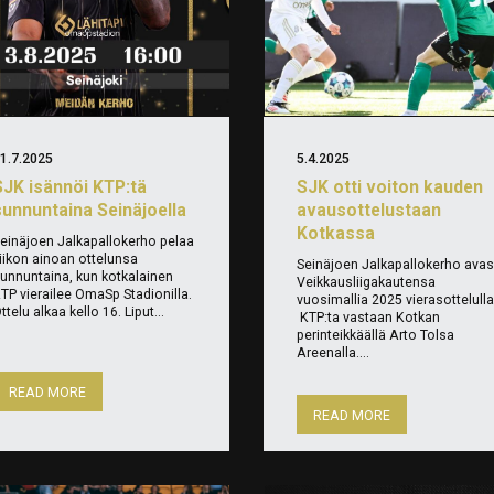
1.7.2025
5.4.2025
SJK isännöi KTP:tä
SJK otti voiton kauden
sunnuntaina Seinäjoella
avausottelustaan
Kotkassa
einäjoen Jalkapallokerho pelaa
iikon ainoan ottelunsa
Seinäjoen Jalkapallokerho avas
unnuntaina, kun kotkalainen
Veikkausliigakautensa
TP vierailee OmaSp Stadionilla.
vuosimallia 2025 vierasottelulla
ttelu alkaa kello 16. Liput...
KTP:ta vastaan Kotkan
perinteikkäällä Arto Tolsa
Areenalla....
READ MORE
READ MORE