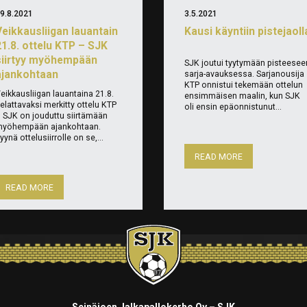
9.8.2021
3.5.2021
Veikkausliigan lauantain
Kausi käyntiin pistejaoll
21.8. ottelu KTP – SJK
siirtyy myöhempään
SJK joutui tyytymään pisteesee
ajankohtaan
sarja-avauksessa. Sarjanousija
KTP onnistui tekemään ottelun
eikkausliigan lauantaina 21.8.
ensimmäisen maalin, kun SJK
elattavaksi merkitty ottelu KTP
oli ensin epäonnistunut...
 SJK on jouduttu siirtämään
yöhempään ajankohtaan.
yynä ottelusiirrolle on se,...
READ MORE
READ MORE