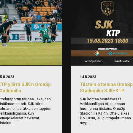
5.8.2023
14.8.2023
KTP yllätti SJK:n OmaSp
Tiistain otteluna OmaSp
tadionilla
Stadionilla SJK–KTP
tteluraportin tarjoaa Lakeuden
SJK kohtaa seuraavassa
isäilmamestarit. SJK kärsi
Veikkausliigan ottelussaan
olmannen peräkkäisen tappion
huomenna tiistaina OmaSp
eikkausliigassa, kun
Stadionilla KTP:n. Ottelu alkaa
einäjokelaiset hävisivät
klo 18:00, ja liput tapahtumaan
iistaina...
myy...