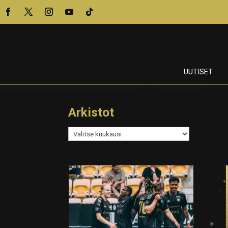
UUTISET
Arkistot
Arkistot