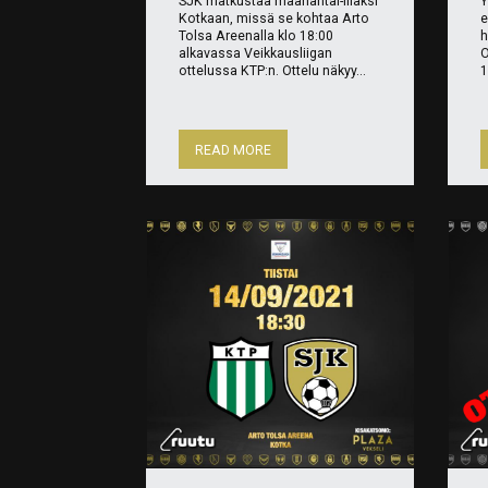
SJK matkustaa maanantai-illaksi
Y
Kotkaan, missä se kohtaa Arto
e
Tolsa Areenalla klo 18:00
h
alkavassa Veikkausliigan
O
ottelussa KTP:n. Ottelu näkyy...
1
READ MORE