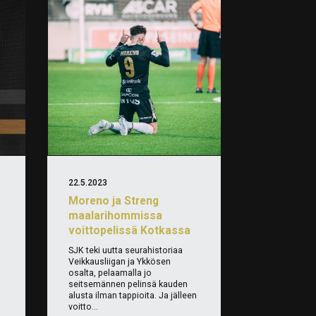
22.5.2023
Moreno ja Streng
maalarihommissa
voittopelissä Kotkassa
SJK teki uutta seurahistoriaa
Veikkausliigan ja Ykkösen
osalta, pelaamalla jo
seitsemännen pelinsä kauden
alusta ilman tappioita. Ja jälleen
voitto...