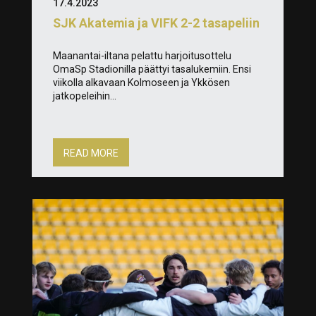
17.4.2023
SJK Akatemia ja VIFK 2-2 tasapeliin
Maanantai-iltana pelattu harjoitusottelu
OmaSp Stadionilla päättyi tasalukemiin. Ensi
viikolla alkavaan Kolmoseen ja Ykkösen
jatkopeleihin...
READ MORE