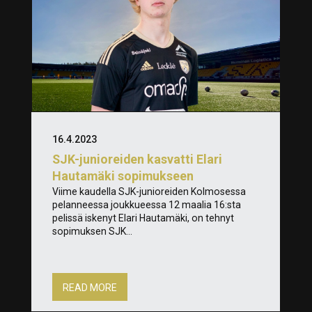
16.4.2023
SJK-junioreiden kasvatti Elari
Hautamäki sopimukseen
Viime kaudella SJK-junioreiden Kolmosessa
pelanneessa joukkueessa 12 maalia 16:sta
pelissä iskenyt Elari Hautamäki, on tehnyt
sopimuksen SJK...
READ MORE