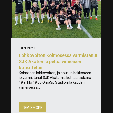
18.9.2023
Lohkovoiton Kolmosessa varmistanut
SJK Akatemia pelaa viimeisen
kotiottelun
Kolmosen lohkovoiton, ja nousun Kakkoseen
jo varmistanut SJK Akatemia kohtaa tiistaina
19.9. klo 19.00 OmaSp Stadionilla kauden
viimeisessä...
READ MORE