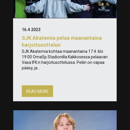
16.4.2023
SJK Akatemia pelaa maanantaina
harjoitusottelun
SJK Akatemia kohtaa maanantaina 17.4. klo
19:00 OmaSp Stadionilla Kakkosessa pelaavan
Vasa IFK:n harjoitusottelussa. Peliin on vapaa
pääsy, ja...
READ MORE