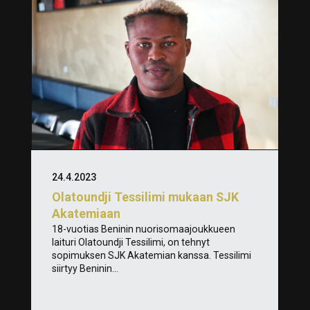
24.4.2023
Olatoundji Tessilimi mukaan SJK
Akatemiaan
18-vuotias Beninin nuorisomaajoukkueen
laituri Olatoundji Tessilimi, on tehnyt
sopimuksen SJK Akatemian kanssa. Tessilimi
siirtyy Beninin...