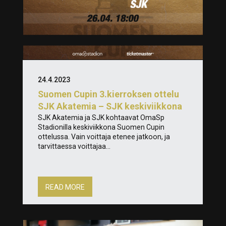
24.4.2023
Suomen Cupin 3.kierroksen ottelu
SJK Akatemia – SJK keskiviikkona
SJK Akatemia ja SJK kohtaavat OmaSp
Stadionilla keskiviikkona Suomen Cupin
ottelussa. Vain voittaja etenee jatkoon, ja
tarvittaessa voittajaa...
READ MORE