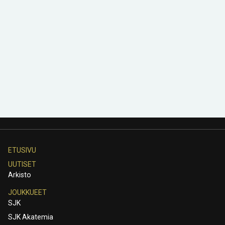
ETUSIVU
UUTISET
Arkisto
JOUKKUEET
SJK
SJK Akatemia