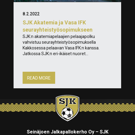
8.2.2022
SJK Akatemia ja Vasa IFK
seurayhteistyösopimukseen
SJK:n akatemiapelaajien pelaajapolku
vahvistuu seurayhteistyösopimuksella
Kakkosessa pelaavan Vasa IFK:n kanssa.
Jatkossa SJK:n eri-ikäiset nuoret...
READ MORE
Seinäjoen Jalkapallokerho Oy – SJK