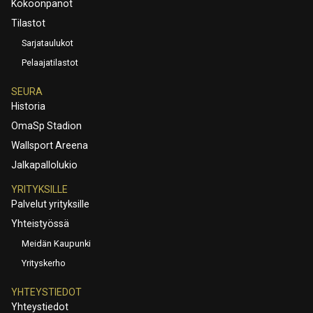
Kokoonpanot
Tilastot
Sarjataulukot
Pelaajatilastot
SEURA
Historia
OmaSp Stadion
Wallsport Areena
Jalkapallolukio
YRITYKSILLE
Palvelut yrityksille
Yhteistyössä
Meidän Kaupunki
Yrityskerho
YHTEYSTIEDOT
Yhteystiedot