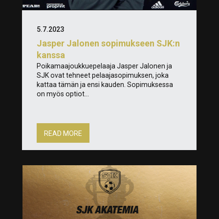
5.7.2023
Jasper Jalonen sopimukseen SJK:n
kanssa
Poikamaajoukkuepelaaja Jasper Jalonen ja
SJK ovat tehneet pelaajasopimuksen, joka
kattaa tämän ja ensi kauden. Sopimuksessa
on myös optiot...
READ MORE