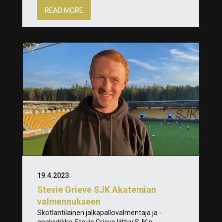
READ MORE
19.4.2023
Stevie Grieve SJK Akatemian
valmennukseen
Skotlantilainen jalkapallovalmentaja ja -
analyytikko Stevie Grieve liittyy SJK:n