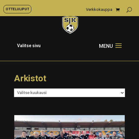
OTTELULIPUT
Verkkokauppa
Valitse sivu
Arkistot
Arkistot