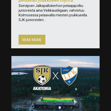
pelaavan joukkueen myötä
Seinäjoen Jalkapallokerhon pelaajapolku
junioreista aina Veikkausliigaan, vahvistuu
Kolmosessa pelaavalla miesten joukkueella.
SJK-junioreiden...
READ MORE