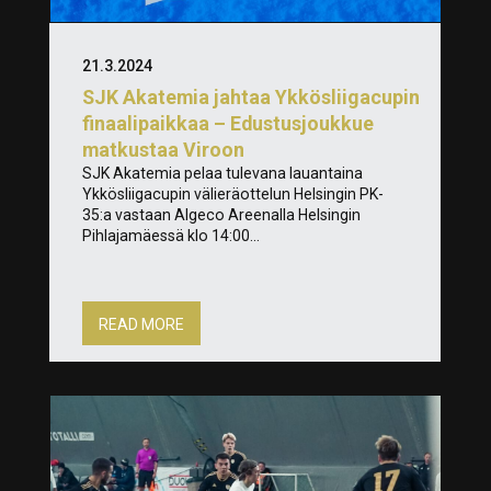
21.3.2024
SJK Akatemia jahtaa Ykkösliigacupin
finaalipaikkaa – Edustusjoukkue
matkustaa Viroon
SJK Akatemia pelaa tulevana lauantaina
Ykkösliigacupin välieräottelun Helsingin PK-
35:a vastaan Algeco Areenalla Helsingin
Pihlajamäessä klo 14:00...
READ MORE