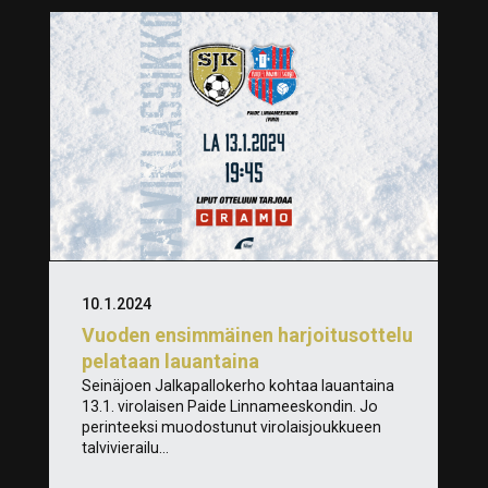
10.1.2024
Vuoden ensimmäinen harjoitusottelu
pelataan lauantaina
Seinäjoen Jalkapallokerho kohtaa lauantaina
13.1. virolaisen Paide Linnameeskondin. Jo
perinteeksi muodostunut virolaisjoukkueen
talvivierailu...