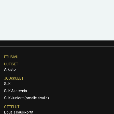
ETUSIVU
UUTISET
Arkisto
JOUKKUEET
SJK
SJK Akatemia
SJK Juniorit (omalle sivulle)
OTTELUT
Liput ja kausikortit