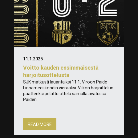
11.1.2025
Voitto kauden ensimmäisestä
harjoitusottelusta
SJK matkusti lauantaiksi 11.1. Viroon Paide
Linnameeskondin vieraaksi. Viikon harjoittelun
päätteeksi pelattu ottelu samalla avatussa
Paiden...
READ MORE