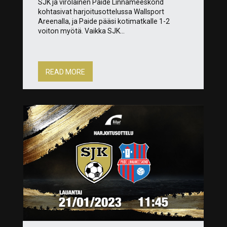
SJK ja virolainen Paide Linnameeskond
kohtasivat harjoitusottelussa Wallsport
Areenalla, ja Paide pääsi kotimatkalle 1-2
voiton myötä. Vaikka SJK...
READ MORE