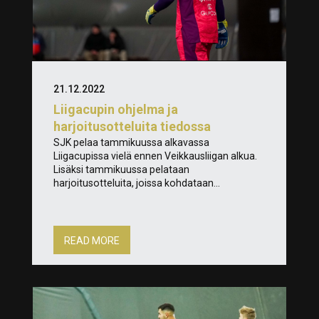
21.12.2022
Liigacupin ohjelma ja
harjoitusotteluita tiedossa
SJK pelaa tammikuussa alkavassa
Liigacupissa vielä ennen Veikkausliigan alkua.
Lisäksi tammikuussa pelataan
harjoitusotteluita, joissa kohdataan...
READ MORE