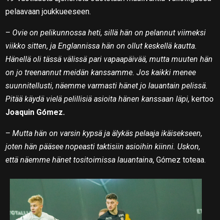
pelaavaan joukkueeseen.
–
Ovie on pelikunnossa heti, sillä hän on pelannut viimeksi
viikko sitten, ja Englannissa hän on ollut keskellä kautta.
Hänellä oli tässä välissä pari vapaapäivää, mutta muuten hän
on jo treenannut meidän kanssamme. Jos kaikki menee
suunnitellusti, näemme varmasti hänet jo lauantain pelissä.
Pitää käydä vielä pelillisiä asioita hänen kanssaan läpi,
kertoo
Joaquin Gómez.
–
Mutta hän on varsin kypsä ja älykäs pelaaja ikäisekseen,
joten hän pääsee nopeasti taktisiin asioihin kiinni. Uskon,
että näemme hänet tositoimissa lauantaina
, Gómez toteaa.