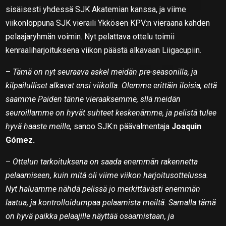
sisäisesti yhdessä SJK Akatemian kanssa, ja viime
viikonloppuna SJK vieraili Ykkösen KPV:n vieraana kahden
pelaajaryhmän voimin. Nyt pelattava ottelu toimii
kenraaliharjoituksena viikon päästä alkavaan Liigacupiin.
–
Tämä on nyt seuraava askel meidän pre-seasonilla, ja
kilpailulliset alkavat ensi viikolla. Olemme erittäin iloisia, että
saamme Paiden tänne vieraaksemme, sllä meidän
seuroillamme on hyvät suhteet keskenämme, ja pelistä tulee
hyvä haaste meille,
sanoo SJK:n päävalmentaja
Joaquin
Gómez.
–
Ottelun tarkoituksena on saada enemmän rakennetta
pelaamiseen, kuin mitä oli viime viikon harjoitusottelussa.
Nyt haluamme nähdä pelissä jo merkittävästi enemmän
laatua, ja kontrolloidumpaa pelaamista meiltä. Samalla tämä
on hyvä paikka pelaajille näyttää osaamistaan, ja