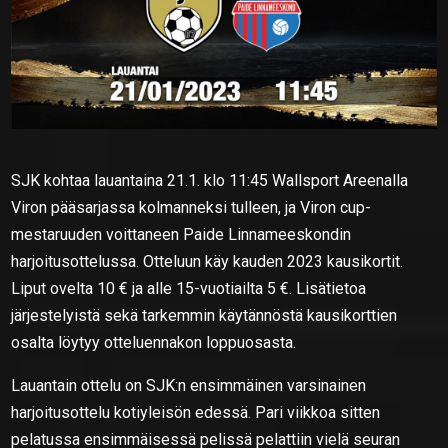
SJK kohtaa lauantaina 21.1. klo 11:45 Wallsport Areenalla
Viron pääsarjassa kolmanneksi tulleen, ja Viron cup-
mestaruuden voittaneen Paide Linnameeskondin
harjoitusottelussa. Otteluun käy kauden 2023 kausikortit.
Liput ovelta 10 € ja alle 15-vuotiailta 5 €. Lisätietoa
järjestelyistä sekä tarkemmin käytännöstä kausikorttien
osalta löytyy otteluennakon loppuosasta.
Lauantain ottelu on SJK:n ensimmäinen varsinainen
harjoitusottelu kotiyleisön edessä. Pari viikkoa sitten
pelatussa ensimmäisessä pelissä pelattiin vielä seuran