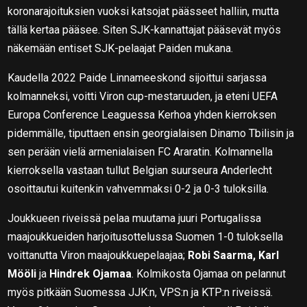
koronarajoituksien vuoksi katsojat päässeet halliin, mutta
tällä kertaa pääsee. Siten SJK-kannattajat pääsevät myös
näkemään entiset SJK-pelaajat Paiden mukana.
Kaudella 2022 Paide Linnameeskond sijoittui sarjassa
kolmanneksi, voitti Viron cup-mestaruuden, ja eteni UEFA
Europa Conference Leaguessa Kerhoa yhden kierroksen
pidemmälle, tiputtaen ensin georgialaisen Dinamo Tbilisin ja
sen perään vielä armenialaisen FC Araratin. Kolmannella
kierroksella vastaan tullut Belgian suurseura Anderlecht
osoittautui kuitenkin vahvemmaksi 0-2 ja 0-3 tuloksilla.
Joukkueen riveissä pelaa muutama juuri Portugalissa
maajoukkueiden harjoitusottelussa Suomen 1-0 tuloksella
voittanutta Viron maajoukkuepelaajaa;
Robi Saarma, Karl
Mööli
ja
Hindrek Ojamaa
. Kolmikosta Ojamaa on pelannut
myös pitkään Suomessa JJK:n, VPS:n ja KTP:n riveissä.