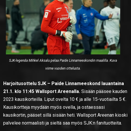
SJK-legenda Mihkel Aksalu pelaa Paide Linnameeskondin maalilla. Kuva
viime vuoden ottelusta.
Harjoitusottelu SJK – Paide Linnameeskond lauantaina
21.1. klo 11:45 Wallsport Areenalla.
Sisään pääsee kauden
2023 kausikorteilla. Liput ovelta 10 € ja alle 15-vuotiailta 5 €.
Kausikortteja myydään myös ovella, ja ostaessasi
kausikortin, pääset sillä sisään heti. Wallsport Areenan kioski
palvelee normaalisti ja sieltä saa myös SJK:n fanituotteita.