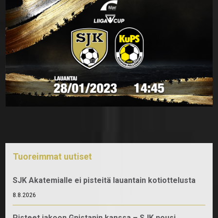
Tuoreimmat uutiset
SJK Akatemialle ei pisteitä lauantain kotiottelusta
8.8.2026
Pisteet jakoon Gnistanin kanssa – SJK nousi