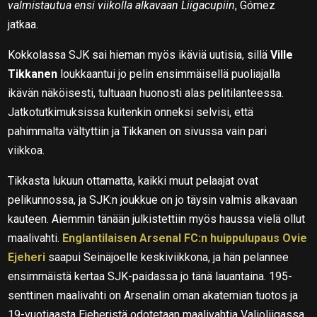
valmistautua ensi viikolla alkavaan Liigacupiin
, Gómez
jatkaa.
Kokkolassa SJK sai hieman myös ikäviä uutisia, sillä
Ville
Tikkanen
loukkaantui jo pelin ensimmäisellä puoliajalla
ikävän näköisesti, tultuaan huonosti alas pelitilanteessa.
Jatkotutkimuksissa kuitenkin onneksi selvisi, että
pahimmalta vältyttiin ja Tikkanen on sivussa vain pari
viikkoa.
Tikkasta lukuun ottamatta, kaikki muut pelaajat ovat
pelikunnossa, ja SJK:n joukkue on jo täysin valmis alkavaan
kauteen. Aiemmin tänään julkistettiin myös haussa vielä ollut
maalivahti.
Englantilaisen Arsenal FC:n huippulupaus Ovie
Ejeheri
saapui Seinäjoelle keskiviikkona, ja hän pelannee
ensimmäistä kertaa SJK-paidassa jo tänä lauantaina. 195-
senttinen maalivahti on Arsenalin oman akatemian tuotos ja
19-vuotiaasta Ejeheristä odotetaan maalivahtia Valioliigassa