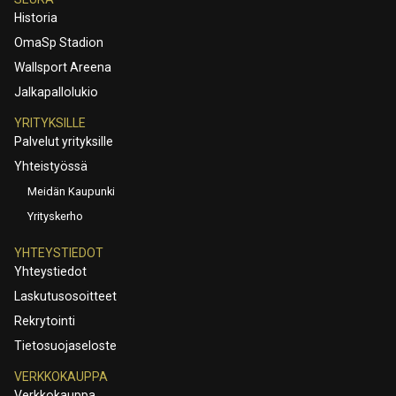
Historia
OmaSp Stadion
Wallsport Areena
Jalkapallolukio
YRITYKSILLE
Palvelut yrityksille
Yhteistyössä
Meidän Kaupunki
Yrityskerho
YHTEYSTIEDOT
Yhteystiedot
Laskutusosoitteet
Rekrytointi
Tietosuojaseloste
VERKKOKAUPPA
Verkkokauppa