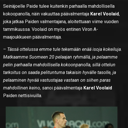
Seinäjoelle Paide tulee kuitenkin parhaalla mahdollisella
kokoopanolla, näin vakuuttaa päävalmentaja
Karel Voolaid
,
joka jatkaa Paiden valmentajana, aloitettuaan viime vuoden
tammikuussa. Voolaid on myös entinen Viron A-
maajoukkueen päävalmentaja.
–
Tässä ottelussa emme tule tekemään enää isoja kokeiluja.
Matkaamme Suomeen 20 pelaajan ryhmällä, ja pelaamme
pelin parhaalla mahdollisella kokoonpanolla, sillä ottelun
tarkoitus on saada pelituntuma takaisin hyvälle tasolle, ja
pelaaminen hyvää vastustajaa vastaan on siihen paras
mahdollinen keino,
sanoi päävalmentaja
Karel Voolaid
Paiden nettisivuilla.