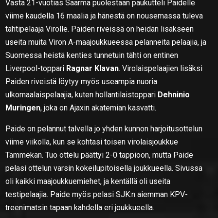
Vasta 21-vuotias Saarma puolestaan paukutteli Paidelle
viime kaudella 16 maalia ja hänestä on nousemassa tuleva
tähtipelaaja Virolle. Paiden riveissä on heidän lisäkseen
useita muita Viron A-maajoukkueessa pelanneita pelaajia, ja
Suomessa heistä kenties tunnetuin tähti on entinen
Liverpool-toppari
Ragnar Klavan
. Virolaispelaajien lisäksi
Paiden riveistä löytyy myös useampia nuoria
ulkomaalaispelaajia, kuten hollantilaistoppari
Dehninio
Muringen
, joka on Ajaxin akatemian kasvatti.
Paide on pelannut talvella jo yhden kunnon harjoitusottelun
viime viikolla, kun se kohtasi toisen virolaisjoukkue
Tammekan. Tuo ottelu päättyi 2-0 tappioon, mutta Paide
pelasi ottelun varsin kokeilupitoisella joukkueella. Sivussa
oli kaikki maajoukkuemiehet, ja kentällä oli useita
testipelaajia. Paide myös pelasi SJK:n aiemman KPV-
treenimatsin tapaan kahdella eri joukkueella.