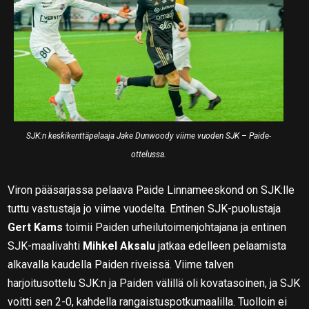
SJK:n keskikenttäpelaaja Jake Dunwoody viime vuoden SJK – Paide-
ottelussa.
Viron pääsarjassa pelaava Paide Linnameeskond on SJK:lle
tuttu vastustaja jo viime vuodelta. Entinen SJK-puolustaja
Gert Kams
toimii Paiden urheilutoimenjohtajana ja entinen
SJK-maalivahti
Mihkel Aksalu
jatkaa edelleen pelaamista
alkavalla kaudella Paiden riveissä. Viime talven
harjoitusottelu SJK:n ja Paiden välillä oli kovatasoinen, ja SJK
voitti sen 2-0, kahdella rangaistuspotkumaalilla. Tuolloin ei