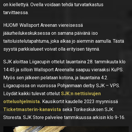
on kiellettyä. Ovella voidaan tehdä turvatarkastus
tarvittaessa.
HUOM! Wallsport Areenan viereisessä
jääurheilukeskuksessa on samana päivänä iso
taitoluistelutapahtuma, joka alkaa jo aiemmin aamulla. Tästä
syystä parkkialueet voivat olla erityisen täynnä.
SJK aloittaa Liigacupin ottelut lauantaina 28. tammikuuta klo
14:45 ja silloin Wallsport Areenalle saapuu vieraaksi KuPS.
Myös sen jälkeen pelataan kotona, ja lauantaina 4.2.
Liigacupissa on vuorossa Pohjanmaan derby SJK – VPS.
Löydät kaikki tulevat ottelut
SJK:n nettisivujen
otteluohjelmista.
Kausikortit kaudelle 2023 myynnissä
Ticketmasterin-kanavista
sekä Torikeskuksen SJK
Storesta. SJK Store palvelee tammikuussa arkisin klo 9-16.