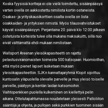
Koska fyysisiä kortteja ei ole vielä toimitettu, sisäänpääsyä
varten ovella on aakkostettu nimilista kortin ostaneista.
Osakas- ja yrityskausikorttien osalta ovella on lista
osakkaiden- ja yrityksien nimistä. Myös tilausvahvistukset
käyvät sisäänpääsyyn. Perjantaina 20. päivä klo 12:00 jälkeen
ostetuista korteista tulee olla mukana maksukuitti, sillä nuo
eivät välttämättä ehdi mukaan nimilistaan.
Wallsport Areenan yleisökapasiteetti on rajattu
pelastusviranomaisten toimesta 500 katsojaan. Huomioithan,
että myös pienet lapset lasketaan mukaan
yleisökapasiteettiin. SJK:n kannattajaryhmä Klopit sijoittuu
kuntosalin yläpuolella olevalle parvelle ja muu yleisö toiselle
parvelle, päätyyn ja kentän laidan katsomoihin.
Vaihtopenkkien puolella kulkeminen on kiellettyä pelin
aikana. Ottelutapahtumassa noudatetaan yleisesti Palloliiton
sääntöjä ja ohjeita, ja pullojen sekä purkkien tuominen sisään