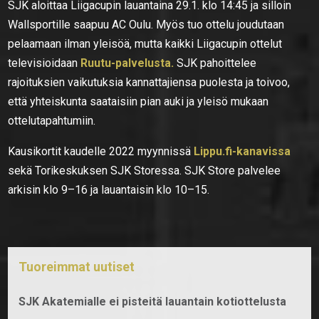
SJK aloittaa Liigacupin lauantaina 29.1. klo 14:45 ja silloin
Wallsportille saapuu AC Oulu. Myös tuo ottelu joudutaan
pelaamaan ilman yleisöä, mutta kaikki Liigacupin ottelut
televisioidaan
Ruutu-palvelusta.
SJK pahoittelee
rajoituksien vaikutuksia kannattajiensa puolesta ja toivoo,
että yhteiskunta saataisiin pian auki ja yleisö mukaan
ottelutapahtumiin.
Kausikortit kaudelle 2022 myynnissä
Lippu.fi-kanavissa
sekä Torikeskuksen SJK Storessa. SJK Store palvelee
arkisin klo 9–16 ja lauantaisin klo 10–15.
Tuoreimmat uutiset
SJK Akatemialle ei pisteitä lauantain kotiottelusta