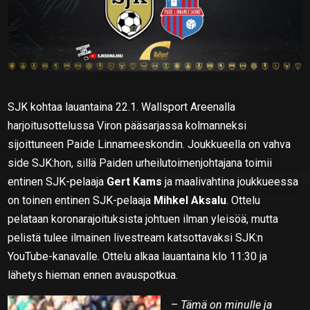
SJK kohtaa lauantaina 22.1. Wallsport Areenalla
harjoitusottelussa Viron pääsarjassa kolmanneksi
sijoittuneen Paide Linnameeskondin. Joukkueella on vahva
side SJK:hon, sillä Paiden urheilutoimenjohtajana toimii
entinen SJK-pelaaja
Gert Kams
ja maalivahtina joukkueessa
on toinen entinen SJK-pelaaja
Mihkel Aksalu
. Ottelu
pelataan koronarajoituksista johtuen ilman yleisöä, mutta
pelistä tulee ilmainen livestream katsottavaksi SJK:n
YouTube-kanavalle. Ottelu alkaa lauantaina klo 11:30 ja
lähetys hieman ennen avauspotkua.
–
Tämä on minulle ja