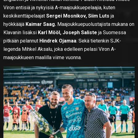
Viron entisiä ja nykyisiä A-maajoukkuepelaajia, kuten
keskikenttäpelaajat
Sergei Mosnikov, Siim Luts
ja
hyökkääjä
Kaimar Saag.
Maajoukkuepuolustajista mukana on
Klavanin lisäksi
Karl Mööl, Joseph Saliste
ja Suomessa
pitkään pelannut
Hindrek Ojamaa
. Sekä tietenkin SJK-
legenda Mihkel Aksalu, joka edelleen pelasi Viron A-
maajoukkueen maalilla viime vuonna.