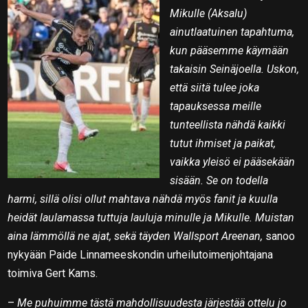
Mikulle (Aksalu)
ainutlaatuinen tapahtuma,
kun pääsemme käymään
takaisin Seinäjoella. Uskon,
että siitä tulee joka
tapauksessa meille
tunteellista nähdä kaikki
tutut ihmiset ja paikat,
vaikka yleisö ei pääsekään
sisään. Se on todella
harmi, sillä olisi ollut mahtava nähdä myös fanit ja kuulla
heidät laulamassa tuttuja lauluja minulle ja Mikulle. Muistan
aina lämmöllä ne ajat, sekä täyden Wallsport Areenan,
sanoo
nykyään Paide Linnameeskondin urheilutoimenjohtajana
toimiva Gert Kams.
–
Me puhuimme tästä mahdollisuudesta järjestää ottelu jo