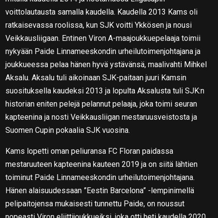
voittolautausta samalla kaudella. Kaudella 2013 Kams oli
ratkaisevassa roolissa, kun SJK voitti Ykkösen ja nousi
Veikkausliigaan. Entinen Viron A-maajoukkuepelaaja toimii
nykyään Paide Linnameeskondin urheilutoimenjohtajana ja
joukkueessa pelaa hänen hyvä ystävänsä, maalivahti Mihkel
Aksalu. Aksalu tuli aikoinaan SJK-paitaan juuri Kamsin
suosituksella kaudeksi 2013 ja lopulta Aksalusta tuli SJK:n
historian eniten pelejä pelannut pelaaja, joka toimi seuran
kapteenina ja nosti Veikkausliigan mestaruusveistosta ja
Suomen Cupin pokaalia SJK vuosina.
Kams lopetti oman peliuransa FC Floran paidassa
mestaruuteen kapteenina kauteen 2019 ja on siitä lähtien
toiminut Paide Linnameeskondin urheilutoimenjohtajana.
Hänen alaisuudessaan ”Eestin Barcelona” -lempinimellä
pelipaitojensa mukaisesti tunnettu Paide, on noussut
nopeasti Viron eliittijoukkueiksi, joka otti heti kaudella 2020