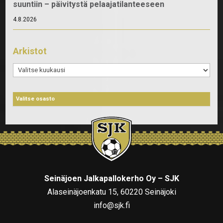
suuntiin – päivitystä pelaajatilanteeseen
4.8.2026
Arkistot
Arkistot
Seinäjoen Jalkapallokerho Oy – SJK
Alaseinäjoenkatu 15, 60220 Seinäjoki
info@sjk.fi