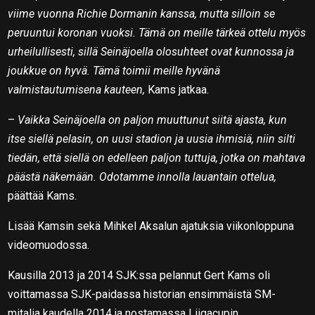
viime vuonna Richie Dormanin kanssa, mutta silloin se
peruuntui koronan vuoksi. Tämä on meille tärkeä ottelu myös
urheilullisesti, sillä Seinäjoella olosuhteet ovat kunnossa ja
joukkue on hyvä. Tämä toimii meille hyvänä
valmistautumisena kauteen,
Kams jatkaa.
–
Vaikka Seinäjoella on paljon muuttunut siitä ajasta, kun
itse siellä pelasin, on uusi stadion ja uusia ihmisiä, niin silti
tiedän, että siellä on edelleen paljon tuttuja, jotka on mahtava
päästä näkemään. Odotamme innolla lauantain ottelua,
päättää Kams.
Lisää Kamsin sekä Mihkel Aksalun ajatuksia viikonloppuna
videomuodossa.
Kausilla 2013 ja 2014 SJK:ssa pelannut Gert Kams oli
voittamassa SJK-paidassa historian ensimmäistä SM-
mitalia kaudella 2014 ja nostamassa Liigacupin