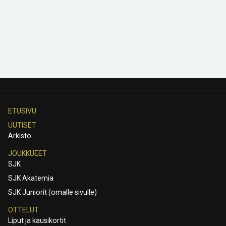
ETUSIVU
UUTISET
Arkisto
JOUKKUEET
SJK
SJK Akatemia
SJK Juniorit (omalle sivulle)
OTTELUT
Liput ja kausikortit