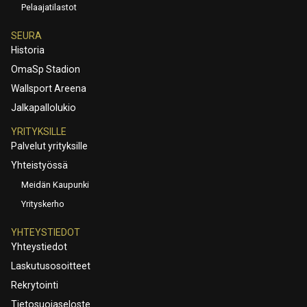
Pelaajatilastot
SEURA
Historia
OmaSp Stadion
Wallsport Areena
Jalkapallolukio
YRITYKSILLE
Palvelut yrityksille
Yhteistyössä
Meidän Kaupunki
Yrityskerho
YHTEYSTIEDOT
Yhteystiedot
Laskutusosoitteet
Rekrytointi
Tietosuojaseloste