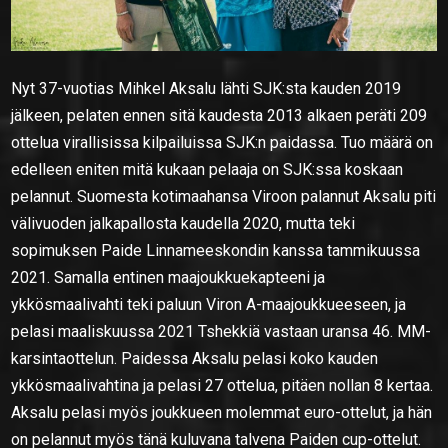
Nyt 37-vuotias Mihkel Aksalu lähti SJK:sta kauden 2019
jälkeen, pelaten ennen sitä kaudesta 2013 alkaen peräti 209
ottelua virallisissa kilpailuissa SJK:n paidassa. Tuo määrä on
edelleen eniten mitä kukaan pelaaja on SJK:ssa koskaan
pelannut. Suomesta kotimaahansa Viroon palannut Aksalu piti
välivuoden jalkapallosta kaudella 2020, mutta teki
sopimuksen Paide Linnameeskondin kanssa tammikuussa
2021. Samalla entinen maajoukkuekapteeni ja
ykkösmaalivahti teki paluun Viron A-maajoukkueeseen, ja
pelasi maaliskuussa 2021 Tshekkiä vastaan uransa 46. MM-
karsintaottelun. Paidessa Aksalu pelasi koko kauden
ykkösmaalivahtina ja pelasi 27 ottelua, pitäen nollan 8 kertaa.
Aksalu pelasi myös joukkueen molemmat euro-ottelut, ja hän
on pelannut myös tänä kuluvana talvena Paiden cup-ottelut.