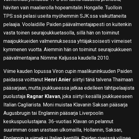
häviten vain maalierolla hopeamitalin Hongalle. Tuolloin
TPS:ssä pelasi useita myöhemmin SJK:ssa vaikuttaneita
pelaajia. Voolaidille Paiden päävalmentajapesti on kuitenkin
vasta toinen seurajoukkuetasolla, sillä hän on toiminut
maajoukkueiden valmennuksessa yhtäjaksoisesti viimeiset
kymmenen vuotta. Aiemmin hän on toiminut seurajoukkueen
päävalmentajana Nömme Kaljussa kaudella 2010.
Viime kauden lopussa Viron cupin maalikuninkuuden Paiden
paidassa voittanut
Henri Anier
siirtyi tänä talvena Thaimaan
pääsarjaan, mutta joukkueessa jatkaa edelleen tähtipelaajista
puolustaja
Ragnar Klavan
, joka siirtyi kesällä joukkueeseen
Italian Cagliarista. Moni muistaa Klavanin Saksan pääsarja
Augusbrugin tai Englannin pääsarja Liverpoolin
keskuspuolustajana. 36-vuotias Klavan on pelannut
suurimman osan urastaan ulkomailla, Hollannin, Saksan,
Englannin ja viimeksi Italian kentillä. Paiden riveissä vilisee