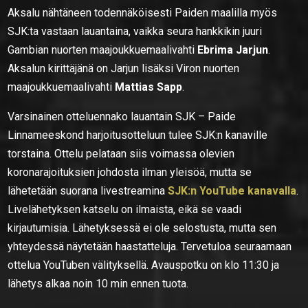
Aksalu nähtäneen todennäköisesti Paiden maalilla myös
SJK:ta vastaan lauantaina, vaikka seura hankkikin juuri
Gambian nuorten maajoukkuemaalivahti
Ebrima Jarjun
.
Aksalun kirittäjänä on Jarjun lisäksi Viron nuorten
maajoukkuemaalivahti
Mattias Sapp
.
Varsinainen otteluennako lauantain SJK – Paide
Linnameeskond harjoitusotteluun tulee SJK:n kanaville
torstaina. Ottelu pelataan siis voimassa olevien
koronarajoituksien johdosta ilman yleisöä, mutta se
lähetetään suorana livestreamina
SJK:n YouTube kanavalla
.
Livelähetyksen katselu on ilmaista, eikä se vaadi
kirjautumisia. Lähetyksessä ei ole selostusta, mutta sen
yhteydessä näytetään haastatteluja. Tervetuloa seuraamaan
ottelua YouTuben välityksellä. Avauspotku on klo 11:30 ja
lähetys alkaa noin 10 min ennen tuota.