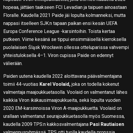
hopeaa, jättäen taakseen FCI Levadian ja taipuen ainoastaan
Floralle. Kaudella 2021 Paide jäi lopulta kolmanneksi, mutta
nappasi itselleen SJK:n tapaan paikan ensi kesän UEFA
Europa Conference League -karsintoihin. Toista kertaa
putkeen. Viime kesänä se tippui ensimmäisellä kierroksella
puolalaisen Śląsk Wrocławin ollessa otteluparissa vahvempi
yhteistuloksella 4–1. Viron cupissa Paide on edennyt
välierään.
Paiden uutena kaudella 2022 aloittavana päävalmentajana
toimii 44-vuotias
Karel Voolaid,
joka on todella kokenut
valmentaja maajoukkuetasolla. Voolaid on valmentanut lähes
kaikkia Viron ikäkausimaajoukkueita, sekä lopulta vuoden
2020 EM-karsinnoissa Viron A-maajoukkuetta. Voolaid on
urallaan valmentanut seurajoukkuetasolla myös Suomessa,
kaudella 2009 TPS:n kakkosvalmentajana
Pasi Rautiaisen
valmennusryhmässä. TPS otti tuolla kaudella pronssia,