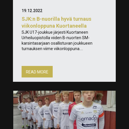
19.12.2022
SJK:n B-nuorilla hyvä turnaus
viikonloppuna Kuortaneella
SJK U17-joukkue järjesti Kuortaneen
Urheiluopistolla viiden B-nuorten SM-
karsintasarjaan osallistuvan joukkueen
turnauksen viime viikonloppuna....
READ MORE