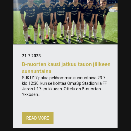
21.7.2023
B-nuorten kausi jatkuu tauon jälkeen
sunnuntaina
SJK U17 palaa pelihommiin sunnuntaina 23.7.
klo 12:30, kun se kohtaa OmaSp Stadionilla FF
Jaron U17-joukkueen. Ottelu on B-nuorten
Ykkösen...
READ MORE