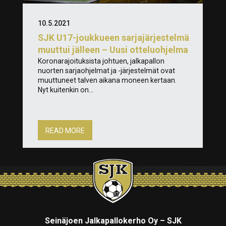
10.5.2021
SJK U17-joukkueen sarjajärjestelmä
muuttui jälleen – Uusi otteluohjelma
Koronarajoituksista johtuen, jalkapallon
nuorten sarjaohjelmat ja -järjestelmät ovat
muuttuneet talven aikana moneen kertaan.
Nyt kuitenkin on...
READ MORE
Seinäjoen Jalkapallokerho Oy – SJK