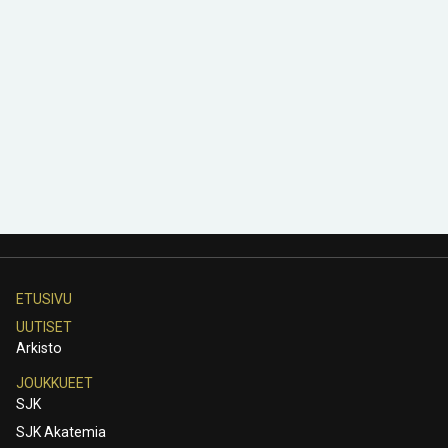
ETUSIVU
UUTISET
Arkisto
JOUKKUEET
SJK
SJK Akatemia