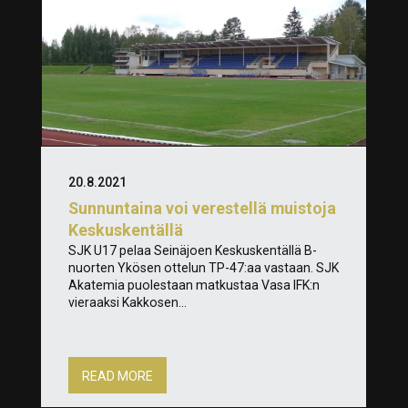
20.8.2021
Sunnuntaina voi verestellä muistoja
Keskuskentällä
SJK U17 pelaa Seinäjoen Keskuskentällä B-
nuorten Ykösen ottelun TP-47:aa vastaan. SJK
Akatemia puolestaan matkustaa Vasa IFK:n
vieraaksi Kakkosen...
READ MORE