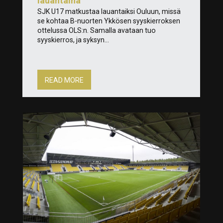
lauantaina
SJK U17 matkustaa lauantaiksi Ouluun, missä
se kohtaa B-nuorten Ykkösen syyskierroksen
ottelussa OLS:n. Samalla avataan tuo
syyskierros, ja syksyn...
READ MORE