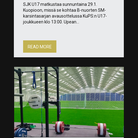
SJK U17 matkustaa sunnuntaina 29.1.
Kuopioon, missä se kohtaa B-nuorten SM-
karsintasarjan avausottelussa KuPS:n U17-
joukkueen klo 13:00. Upean...
READ MORE