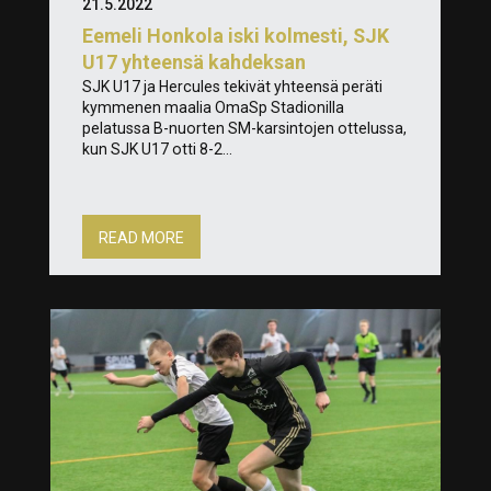
21.5.2022
Eemeli Honkola iski kolmesti, SJK
U17 yhteensä kahdeksan
SJK U17 ja Hercules tekivät yhteensä peräti
kymmenen maalia OmaSp Stadionilla
pelatussa B-nuorten SM-karsintojen ottelussa,
kun SJK U17 otti 8-2...
READ MORE