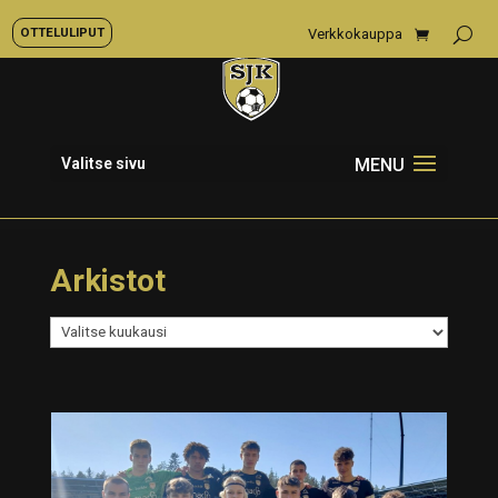
OTTELULIPUT
Verkkokauppa
Valitse sivu
Arkistot
Arkistot