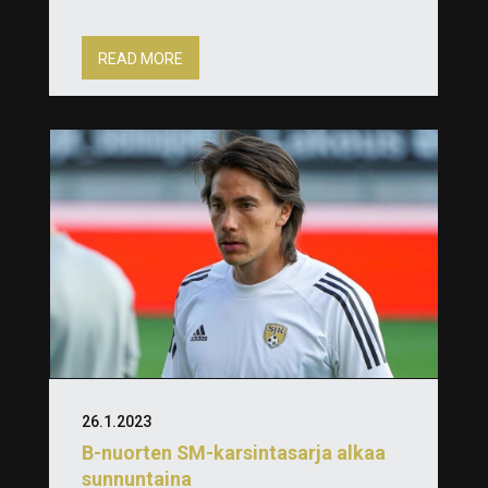
READ MORE
26.1.2023
B-nuorten SM-karsintasarja alkaa
sunnuntaina