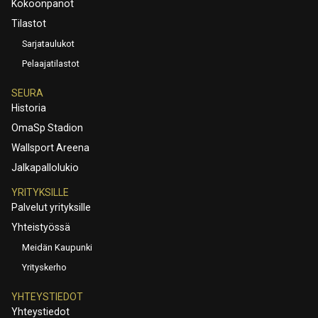
Kokoonpanot
Tilastot
Sarjataulukot
Pelaajatilastot
SEURA
Historia
OmaSp Stadion
Wallsport Areena
Jalkapallolukio
YRITYKSILLE
Palvelut yrityksille
Yhteistyössä
Meidän Kaupunki
Yrityskerho
YHTEYSTIEDOT
Yhteystiedot