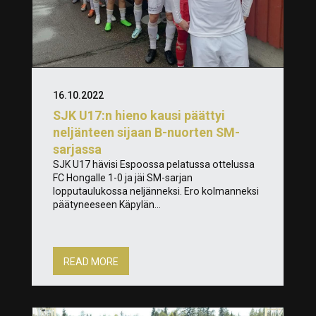
16.10.2022
SJK U17:n hieno kausi päättyi
neljänteen sijaan B-nuorten SM-
sarjassa
SJK U17 hävisi Espoossa pelatussa ottelussa
FC Hongalle 1-0 ja jäi SM-sarjan
lopputaulukossa neljänneksi. Ero kolmanneksi
päätyneeseen Käpylän...
READ MORE