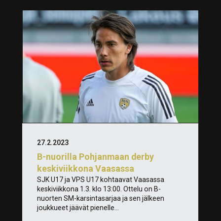
27.2.2023
B-nuorilla Pohjanmaan derby
keskiviikkona Vaasassa
SJK U17 ja VPS U17 kohtaavat Vaasassa
keskiviikkona 1.3. klo 13:00. Ottelu on B-
nuorten SM-karsintasarjaa ja sen jälkeen
joukkueet jäävät pienelle...