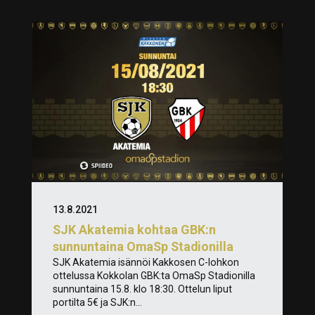
13.8.2021
SJK Akatemia kohtaa GBK:n
sunnuntaina OmaSp Stadionilla
SJK Akatemia isännöi Kakkosen C-lohkon
ottelussa Kokkolan GBK:ta OmaSp Stadionilla
sunnuntaina 15.8. klo 18:30. Ottelun liput
portilta 5€ ja SJK:n...