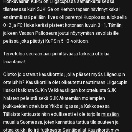
Honkavaaran KuPS on Liigacupissa samankaltaisessa
tilanteessa kuin SJK. Se on Kerhon tapaan hävinnyt kaksi
ensimmäistä peliään. Ilves oli parempi Kuopiossa tuloksella
0–2 ja FC Haka keräsi pisteet kotonaan luvuin 3–1. Tämän
jälkeen Vaasan Palloseura joutui nöyrtymään savolaisille
pelissä, joka päättyi KuPS:n 5–0-voittoon.
Tervetuloa seuraamaan jännittävää ja tärkeää ottelua
lauantaina!
Oletko jo ostanut kausikorttisi, jolla pääset myös Liigacupin
otteluihin? Kausikortilla olet oikeutettu nauttimaan Liigacupin
lisäksi kaikista SJK:n Veikkausliigan kotiotteluista SJK
Naisten peleistä sekä SJK Akatemian molempien
joukkueiden otteluista Ykkösliigassa ja Kakkosessa.
Tällaista kattausta näin edullisesti ei ole tarjolla
missään
muualla Suomessa
, joten kannattaa tarttua tilaisuuteen ja
ottaa kaikki ilo irti futiksesta Seinäjoella! Kausikortit myy