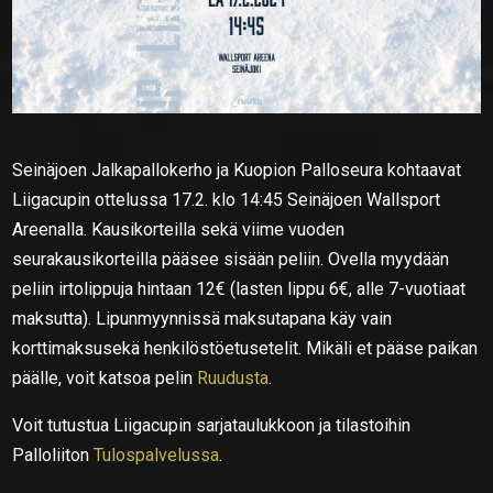
Seinäjoen Jalkapallokerho ja Kuopion Palloseura kohtaavat
Liigacupin ottelussa 17.2. klo 14:45 Seinäjoen Wallsport
Areenalla. Kausikorteilla sekä viime vuoden
seurakausikorteilla pääsee sisään peliin. Ovella myydään
peliin irtolippuja hintaan 12€ (lasten lippu 6€, alle 7-vuotiaat
maksutta). Lipunmyynnissä maksutapana käy vain
korttimaksusekä henkilöstöetusetelit. Mikäli et pääse paikan
päälle, voit katsoa pelin
Ruudusta
.
Voit tutustua Liigacupin sarjataulukkoon ja tilastoihin
Palloliiton
Tulospalvelussa
.