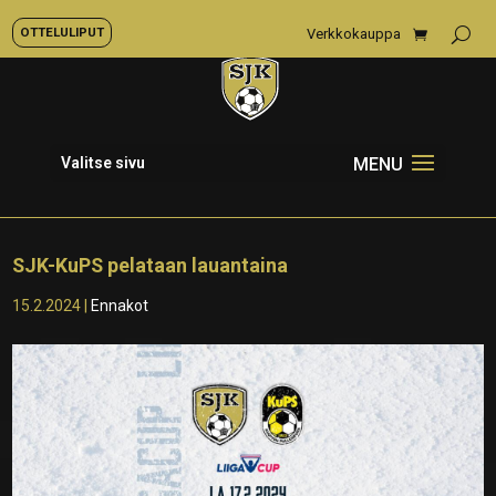
OTTELULIPUT
Verkkokauppa
Valitse sivu
SJK-KuPS pelataan lauantaina
15.2.2024
|
Ennakot