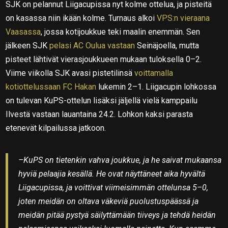
SJK on pelannut Liigacupissa nyt kolme ottelua, ja pisteitä
on kasassa niin ikään kolme. Turnaus alkoi
VPS:n vieraana
Vaasassa
, jossa kotijoukkue teki maalin enemmän. Sen
jälkeen SJK
pelasi AC Oulua vastaan
Seinäjoella, mutta
pisteet lähtivät vierasjoukkueen mukaan tuloksella 0–2.
Viime viikolla SJK avasi pistetilinsä
voittamalla
kotiottelussaan FC Hakan
lukemin 2–1. Liigacupin lohkossa
on tulevan KuPS-ottelun lisäksi jäljellä vielä kamppailu
Ilvestä vastaan lauantaina 24.2. Lohkon kaksi parasta
etenevät kilpailussa jatkoon.
–KuPS on tietenkin vahva joukkue, ja he saivat mukaansa
hyviä pelaajia kesällä. He ovat näyttäneet aika hyvältä
Liigacupissa, ja voittivat viimeisimmän ottelunsa 5–0,
joten meidän on oltava väkeviä puolustuspäässä ja
meidän pitää pystyä säilyttämään tiiveys ja tehdä heidän