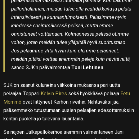
pelaamisensa vaikeaksi luomalla painetta. Kun saamme
pallonhallinnan, meidän tulee olla vauhdikkaita ja pelata
intensiivisesti ja kunnianhimoisesti. Pelasimme hyvin
kahdessa ensimmäisessä pelissä, mutta emme
onnistuneet voittamaan. Kolmannessa pelissä otimme
voiton, joten meidän tulee ylläpitää hyvä suoritustaso.
Jos pelaamme yhtä hyvin kuin olemme pelanneet,
meidän pitäisi voittaa enemmän pelejä kuin hävitä niitä,
sanoo SJK:n päävalmentaja
Toni Lehtinen
.
SJK on saanut kuluneina viikkoina mukaansa pari uutta
pelaajaa. Toppari
Kelvin Pires
sekä hyökkäävä pelaaja
Eetu
Mömmö
ovat liittyneet Kerhon riveihin. Nähtäväksi jää,
pääsemmekö tutustumaan uusien pelaajien edesottamuksiin
kentän puolella jo tulevana lauantaina.
Seinäjoen Jalkapallokerhoa aiemmin valmentaneen Jani