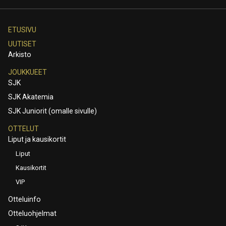
ETUSIVU
UUTISET
Arkisto
JOUKKUEET
SJK
SJK Akatemia
SJK Juniorit (omalle sivulle)
OTTELUT
Liput ja kausikortit
Liput
Kausikortit
VIP
Otteluinfo
Otteluohjelmat