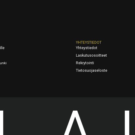
YHTEYSTIEDOT
ille
Yhteystiedot
Laskutusosoitteet
Rekrytointi
unki
Tietosuojaseloste