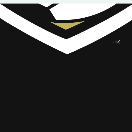
JOUKKUEET
SJK
SJK Akatemia
SJK Juniorit (omalle sivulle)