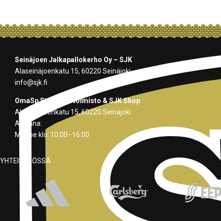
Seinäjoen Jalkapallokerho Oy – SJK
Alaseinäjoenkatu 15, 60220 Seinäjoki
info@sjk.fi
OmaSp Stadionin toimisto & SJK Shop
Alaseinäjoenkatu 15, 60220 Seinäjoki
Avoinna:
Ma–pe klo. 10:00–16:00
YHTEISTYÖSSÄ