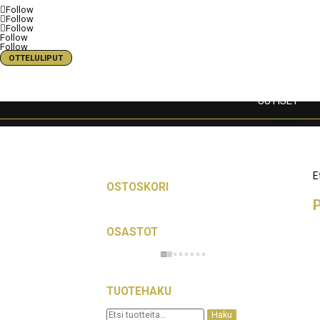
Follow
Follow
Follow
Follow
Follow
OTTELULIPUT
UUTISET
E
OSTOSKORI
P
OSASTOT
TUOTEHAKU
Etsi:
Haku