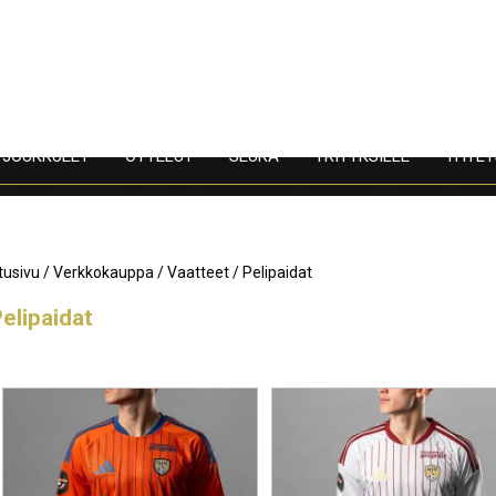
JOUKKUEET
OTTELUT
SEURA
YRITYKSILLE
YHTEY
tusivu
/
Verkkokauppa
/
Vaatteet
/ Pelipaidat
elipaidat