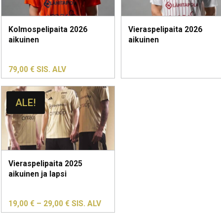
Kolmospelipaita 2026
Vieraspelipaita 2026
aikuinen
aikuinen
79,00
€
SIS. ALV
ALE!
Vieraspelipaita 2025
aikuinen ja lapsi
HINTALUOKKA:
19,00
€
–
29,00
€
SIS. ALV
19,00 €