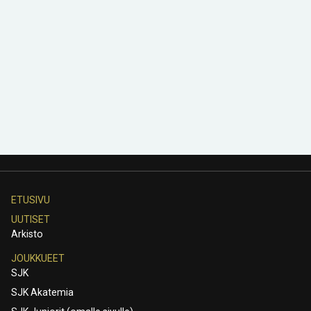
ETUSIVU
UUTISET
Arkisto
JOUKKUEET
SJK
SJK Akatemia