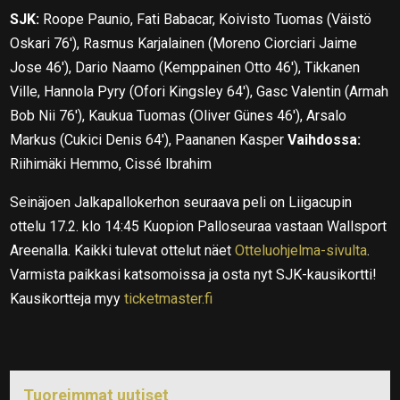
SJK:
Roope Paunio, Fati Babacar, Koivisto Tuomas (Väistö
Oskari 76′), Rasmus Karjalainen (Moreno Ciorciari Jaime
Jose 46′), Dario Naamo (Kemppainen Otto 46′), Tikkanen
Ville, Hannola Pyry (Ofori Kingsley 64′), Gasc Valentin (Armah
Bob Nii 76′), Kaukua Tuomas (Oliver Günes 46′), Arsalo
Markus (Cukici Denis 64′), Paananen Kasper
Vaihdossa:
Riihimäki Hemmo, Cissé Ibrahim
Seinäjoen Jalkapallokerhon seuraava peli on Liigacupin
ottelu 17.2. klo 14:45 Kuopion Palloseuraa vastaan Wallsport
Areenalla. Kaikki tulevat ottelut näet
Otteluohjelma-sivulta
.
Varmista paikkasi katsomoissa ja osta nyt SJK-kausikortti!
Kausikortteja myy
ticketmaster.fi
Tuoreimmat uutiset