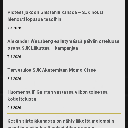
Pisteet jakoon Gnistanin kanssa – SJK nousi
hienosti lopussa tasoihin
7.8.2026
Alexander Wessberg esiintymässä päivän ottelussa
osana SJK Liikuttaa – kampanjaa
7.8.2026
Tervetuloa SJK Akatemiaan Momo Cissé
6.8.2026
Huomenna IF Gnistan vastassa viikon toisessa
kotiottelussa
6.8.2026
Kesän siirtoikkunassa on nähty liikettä molempiin
suuntiin – päivitystä pelaajatilanteeseen