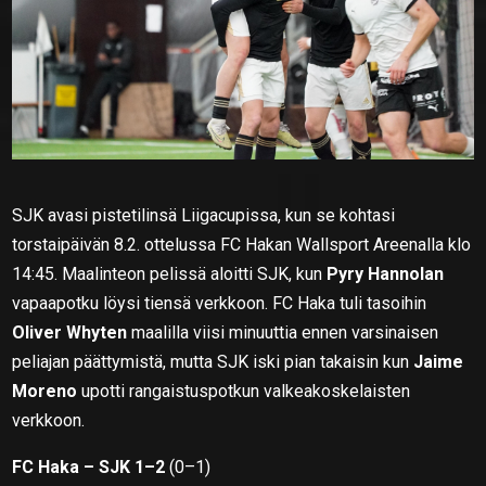
SJK avasi pistetilinsä Liigacupissa, kun se kohtasi
torstaipäivän 8.2. ottelussa FC Hakan Wallsport Areenalla klo
14:45. Maalinteon pelissä aloitti SJK, kun
Pyry Hannolan
vapaapotku löysi tiensä verkkoon. FC Haka tuli tasoihin
Oliver Whyten
maalilla viisi minuuttia ennen varsinaisen
peliajan päättymistä, mutta SJK iski pian takaisin kun
Jaime
Moreno
upotti rangaistuspotkun valkeakoskelaisten
verkkoon.
FC Haka – SJK 1–2
(0–1)