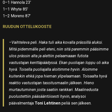
0–1 Hannola 23′
1–1 Whyte 85′
1–2 Moreno 87′
RUUDUN OTTELUKOOSTE
–Vaihteleva peli. Haka tuli aika kovalla prässillä aluksi.
Mitä pidemmälle peli eteni, niin sitä paremmin pääsimme
ulos prässin alta ja alettiin pelaamaaan futista
vastustajan kenttäpäädyssä. Ekan puoliajan loppu oli aika
hyvä. Toisella puoliajalla aloitimme hyvin. Aloimme
kuitenkin ehkä jopa hieman ylipelaamaan. Toisaalta hyvä
reaktio vastustajan tasoitusmaalin jälkeen. Hieno
murtautuminen josta saatiin rankkari. Maalinedusta
puolustettiin pääsääntöisesti hyvin
, analysoi
päävalmentaja
Toni Lehtinen
peliä sen jälkeen.