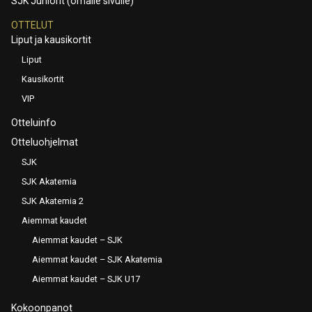
SJK Juniorit (omalle sivulle)
OTTELUT
Liput ja kausikortit
Liput
Kausikortit
VIP
Otteluinfo
Otteluohjelmat
SJK
SJK Akatemia
SJK Akatemia 2
Aiemmat kaudet
Aiemmat kaudet – SJK
Aiemmat kaudet – SJK Akatemia
Aiemmat kaudet – SJK U17
Kokoonpanot