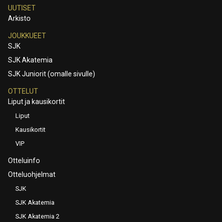
UUTISET
Arkisto
JOUKKUEET
SJK
SJK Akatemia
SJK Juniorit (omalle sivulle)
OTTELUT
Liput ja kausikortit
Liput
Kausikortit
VIP
Otteluinfo
Otteluohjelmat
SJK
SJK Akatemia
SJK Akatemia 2