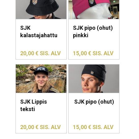
SJK
SJK pipo (ohut)
kalastajahattu
pinkki
20,00
€
SIS. ALV
15,00
€
SIS. ALV
SJK Lippis
SJK pipo (ohut)
teksti
20,00
€
SIS. ALV
15,00
€
SIS. ALV