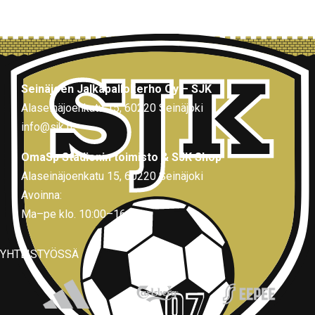
Seinäjoen Jalkapallokerho Oy – SJK
Alaseinäjoenkatu 15, 60220 Seinäjoki
info@sjk.fi
OmaSp Stadionin toimisto & SJK Shop
Alaseinäjoenkatu 15, 60220 Seinäjoki
Avoinna:
Ma–pe klo. 10:00–16:00
YHTEISTYÖSSÄ