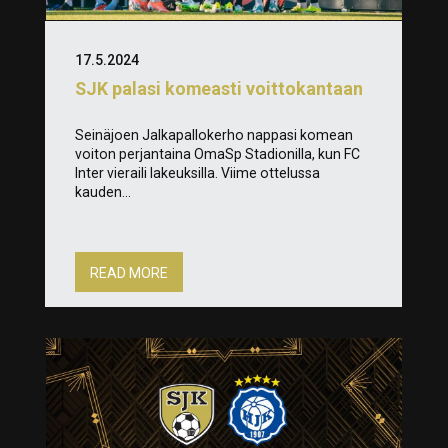
17.5.2024
SJK palasi komeasti voittokantaan
Seinäjoen Jalkapallokerho nappasi komean
voiton perjantaina OmaSp Stadionilla, kun FC
Inter vieraili lakeuksilla. Viime ottelussa
kauden...
READ MORE