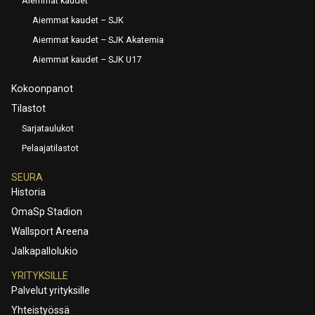
Aiemmat kaudet
Aiemmat kaudet – SJK
Aiemmat kaudet – SJK Akatemia
Aiemmat kaudet – SJK U17
Kokoonpanot
Tilastot
Sarjataulukot
Pelaajatilastot
SEURA
Historia
OmaSp Stadion
Wallsport Areena
Jalkapallolukio
YRITYKSILLE
Palvelut yrityksille
Yhteistyössä