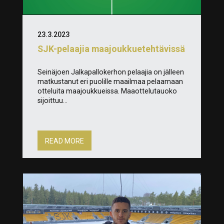
23.3.2023
SJK-pelaajia maajoukkuetehtävissä
Seinäjoen Jalkapallokerhon pelaajia on jälleen
matkustanut eri puolille maailmaa pelaamaan
otteluita maajoukkueissa. Maaottelutauoko
sijoittuu...
READ MORE