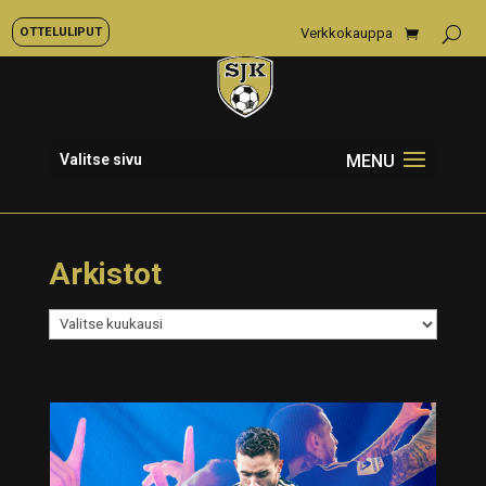
OTTELULIPUT
Verkkokauppa
Valitse sivu
Arkistot
Arkistot