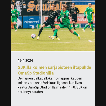
19.4.2024
SJK:lla kolmen sarjapisteen iltapuhde
OmaSp Stadionilla
Seinäjoen Jalkapallokerho nappasi kauden
toisen voittonsa Veikkausliigassa, kun Ilves
kaatui OmaSp Stadionilla maalein 1–0. SJK on
kerännyt kauden...