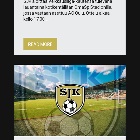
SJK aloittaa Veikkausliiga-kautensa tulevana
lauantaina kotikentällään OmaSp Stadionilla,
jossa vastaan asettuu AC Oulu. Ottelu alkaa
kello 17:00....
READ MORE