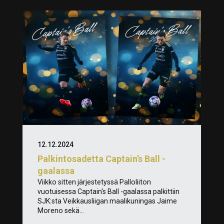
12.12.2024
Palkintosadetta Captain’s Ball -
gaalassa
Viikko sitten järjestetyssä Palloliiton
vuotuisessa Captain's Ball -gaalassa palkittiin
SJK:sta Veikkausliigan maalikuningas Jaime
Moreno sekä...