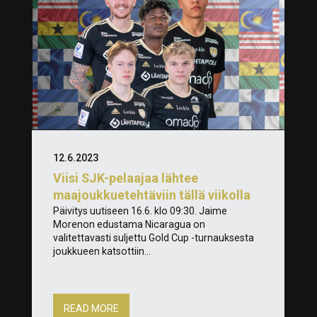
12.6.2023
Viisi SJK-pelaajaa lähtee
maajoukkuetehtäviin tällä viikolla
Päivitys uutiseen 16.6. klo 09:30. Jaime
Morenon edustama Nicaragua on
valitettavasti suljettu Gold Cup -turnauksesta
joukkueen katsottiin...
READ MORE