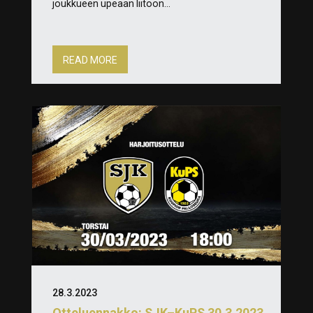
joukkueen upeaan liitoon...
READ MORE
28.3.2023
Otteluennakko: SJK–KuPS 30.3.2023