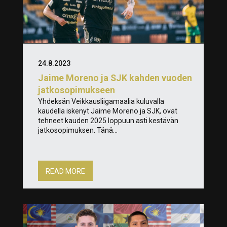
24.8.2023
Jaime Moreno ja SJK kahden vuoden
jatkosopimukseen
Yhdeksän Veikkausliigamaalia kuluvalla
kaudella iskenyt Jaime Moreno ja SJK, ovat
tehneet kauden 2025 loppuun asti kestävän
jatkosopimuksen. Tänä...
READ MORE