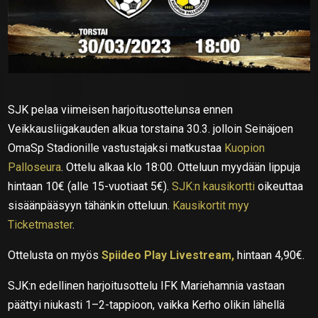
SJK pelaa viimeisen harjoitusottelunsa ennen
Veikkausliigakauden alkua torstaina 30.3. jolloin Seinäjoen
OmaSp Stadionille vastustajaksi matkustaa
Kuopion
Palloseura
. Ottelu alkaa klo 18:00. Otteluun myydään lippuja
hintaan 10€ (alle 15-vuotiaat 5€).
SJK:n kausikortti
oikeuttaa
sisäänpääsyyn tähänkin otteluun.
Kausikortit myy
Ticketmaster
.
Ottelusta on myös
Spiideo Play Livestream,
hintaan 4,90€.
SJK:n edellinen harjoitusottelu IFK Mariehamnia vastaan
päättyi niukasti 1–2-tappioon, vaikka Kerho olikin lähellä