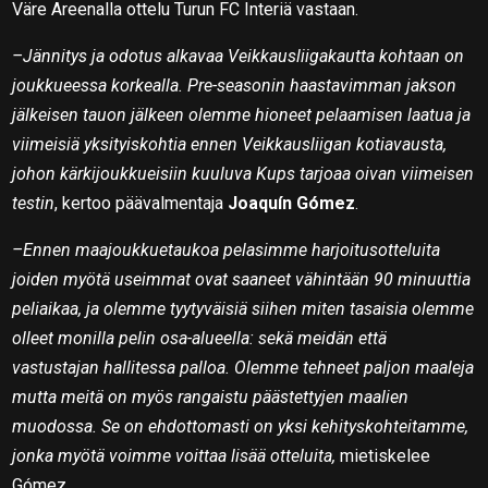
Väre Areenalla ottelu Turun FC Interiä vastaan.
–Jännitys ja odotus alkavaa Veikkausliigakautta kohtaan on
joukkueessa korkealla. Pre-seasonin haastavimman jakson
jälkeisen tauon jälkeen olemme hioneet pelaamisen laatua ja
viimeisiä yksityiskohtia ennen Veikkausliigan kotiavausta,
johon kärkijoukkueisiin kuuluva Kups tarjoaa oivan viimeisen
testin
, kertoo päävalmentaja
Joaquín Gómez
.
–Ennen maajoukkuetaukoa pelasimme harjoitusotteluita
joiden myötä useimmat ovat saaneet vähintään 90 minuuttia
peliaikaa, ja olemme tyytyväisiä siihen miten tasaisia olemme
olleet monilla pelin osa-alueella: sekä meidän että
vastustajan hallitessa palloa. Olemme tehneet paljon maaleja
mutta meitä on myös rangaistu päästettyjen maalien
muodossa. Se on ehdottomasti on yksi kehityskohteitamme,
jonka myötä voimme voittaa lisää otteluita,
mietiskelee
Gómez.