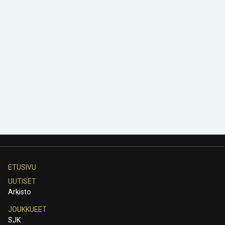
ETUSIVU
UUTISET
Arkisto
JOUKKUEET
SJK