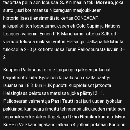
tasoittaa pelin sen lopussa. SJK:n maalin teki
Moreno
, joka
auttoi juuri kotimaansa Nicaraguan maajoukkueen
historiallisesti ensimmäistä kertaa CONCACAF-
jalkapalloliiton lopputurnaukseen eli Gold Cupiin ja Nations
Leaguen välieriin. Ennen IFK Mariehamn -ottelua SJK otti
vierasottelussa makean voiton Helsingin Jalkapalloklubista
tuloksella 2–3 ja kotiottelussa Turun Palloseurasta luvuin 3–
2.
Kuopion Palloseura ei ole Liigacupin jälkeen pelannut
harjoitusotteluita. Kyseinen kilpailu sen osalta päättyi
lauantaina 18.3. kun HJK pudotti Kuopiolaiset jatkosta
Helsingissä pelatussa matsissa, joka päättyi 2–1.
Palloseuran valmentaja
Pasi Tuutti
sai juuri uuden työkalun
pakkiinsa, kun seura ilmoitti tehneensä alkukauden mittaisen
sopimuksen keskikenttäpelaaja
Urho Nissilän
kanssa. Myös
KuPS:n Veikkausliigakausi alkaa 5.4. jolloin pelataan Kuopion