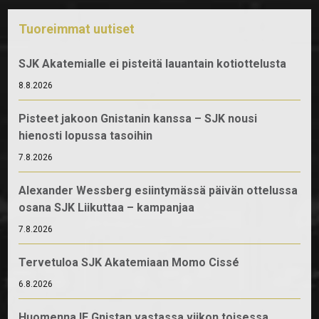
Tuoreimmat uutiset
SJK Akatemialle ei pisteitä lauantain kotiottelusta
8.8.2026
Pisteet jakoon Gnistanin kanssa – SJK nousi
hienosti lopussa tasoihin
7.8.2026
Alexander Wessberg esiintymässä päivän ottelussa
osana SJK Liikuttaa – kampanjaa
7.8.2026
Tervetuloa SJK Akatemiaan Momo Cissé
6.8.2026
Huomenna IF Gnistan vastassa viikon toisessa