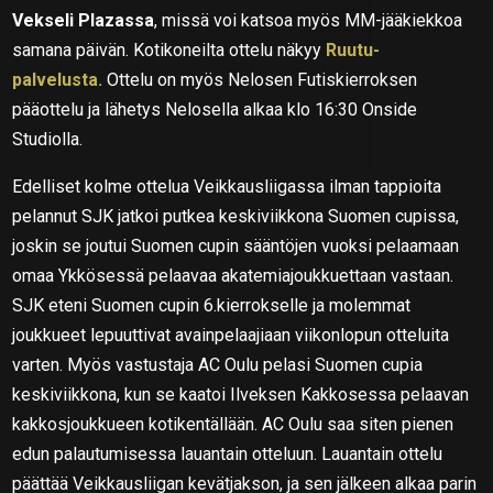
Vekseli Plazassa
, missä voi katsoa myös MM-jääkiekkoa
samana päivän. Kotikoneilta ottelu näkyy
Ruutu-
palvelusta.
Ottelu on myös Nelosen Futiskierroksen
pääottelu ja lähetys Nelosella alkaa klo 16:30 Onside
Studiolla.
Edelliset kolme ottelua Veikkausliigassa ilman tappioita
pelannut SJK jatkoi putkea keskiviikkona Suomen cupissa,
joskin se joutui Suomen cupin sääntöjen vuoksi pelaamaan
omaa Ykkösessä pelaavaa akatemiajoukkuettaan vastaan.
SJK eteni Suomen cupin 6.kierrokselle ja molemmat
joukkueet lepuuttivat avainpelaajiaan viikonlopun otteluita
varten. Myös vastustaja AC Oulu pelasi Suomen cupia
keskiviikkona, kun se kaatoi Ilveksen Kakkosessa pelaavan
kakkosjoukkueen kotikentällään. AC Oulu saa siten pienen
edun palautumisessa lauantain otteluun. Lauantain ottelu
päättää Veikkausliigan kevätjakson, ja sen jälkeen alkaa parin