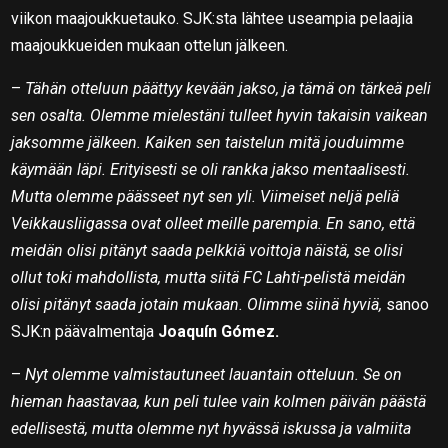
viikon maajoukkuetauko. SJK:sta lähtee useampia pelaajia
maajoukkueiden mukaan ottelun jälkeen.
–
Tähän otteluun päättyy kevään jakso, ja tämä on tärkeä peli
sen osalta. Olemme mielestäni tulleet hyvin takaisin vaikean
jaksomme jälkeen. Kaiken sen taistelun mitä jouduimme
käymään läpi. Erityisesti se oli rankka jakso mentaalisesti.
Mutta olemme päässeet nyt sen yli. Viimeiset neljä peliä
Veikkausliigassa ovat olleet meille parempia. En sano, että
meidän olisi pitänyt saada pelkkiä voittoja näistä, se olisi
ollut toki mahdollista, mutta siitä FC Lahti-pelistä meidän
olisi pitänyt saada jotain mukaan. Olimme siinä hyviä,
sanoo
SJK:n päävalmentaja
Joaquín Gómez.
–
Nyt olemme valmistautuneet lauantain otteluun. Se on
hieman haastavaa, kun peli tulee vain kolmen päivän päästä
edellisestä, mutta olemme nyt hyvässä iskussa ja valmiita