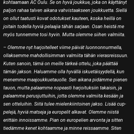
kohtaamaan AC Oulu. Se on hyvä joukkue, joka on käyttänyt
paljon rahaa talven aikana vahvistaakseen joukkuetta. Siellä
on ollut taatusti kovat odotukset kauteen, koska heillä on
joitain todella hyviä pelaajia tähän sarjaan. Osan heistä me
myös tunnemme tosi hyvin. Mutta olemme siihen valmiita.
–
Olemme nyt harjoitelleet viime päivät luonnonnurmella,
ollaksemme mahdollisimman valmiita tähän vierasreissuun.
Kuten sanoin, tämä on meille tärkeä ottelu, joka päättää
tämän jakson. Haluamme olla hyvällä iskuetäisyydellä, kun
menemme maajoukkuetauolle. Sen aikana pidämme pienen
tauon, mutta palaamme nopeasti harjoituksiin takaisin, ja
palaamme perusjuttuihin, jotta olemme valmiita kesään ja
sen otteluihin. Siitä tulee mielenkiintoinen jakso. Lisää cup-
pelejä, hyviä matseja ja europelit alkavat. Olemme niistä
erittäin innoissamme. Pian on europelien arvonta ja sitten
tiedämme kenet kohtaamme ja minne reissaamme. Siten