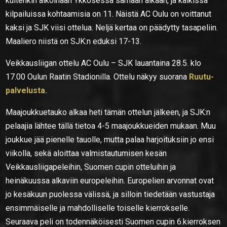
kuitenkin aikoinaan Ykkösessä samaan aikaan, ja kaikissa
kilpailuissa kohtaamisia on 11. Näistä AC Oulu on voittanut
kaksi ja SJK viisi ottelua. Neljä kertaa on päädytty tasapeliin.
Maaliero niistä on SJK:n eduksi 17-13.
Veikkausliigan ottelu AC Oulu – SJK lauantaina 28.5. klo
17.00 Oulun Raatin Stadionilla. Ottelu näkyy suorana
Ruutu-
palvelusta.
Maajoukkuetauko alkaa heti tämän ottelun jälkeen, ja SJK:n
pelaajia lähtee tällä tietoa 4-5 maajoukkueiden mukaan. Muu
joukkue jää pienelle tauolle, mutta palaa harjoituksiin jo ensi
viikolla, sekä aloittaa valmistautumisen kesän
Veikkausliigapeleihin, Suomen cupin otteluihin ja
heinäkuussa alkaviin europeleihin. Europelien arvonnat ovat
jo kesäkuun puolessa välissä, ja silloin tiedetään vastustaja
ensimmäiselle ja mahdolliselle toiselle kierrokselle.
Seuraava peli on todennäköisesti Suomen cupin 6.kierroksen