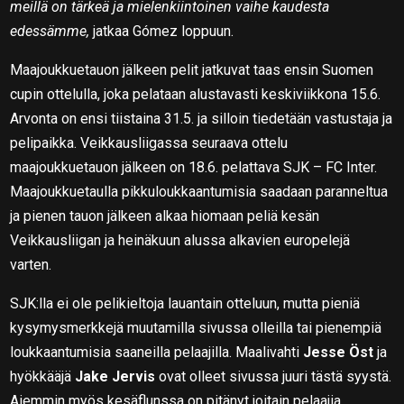
meillä on tärkeä ja mielenkiintoinen vaihe kaudesta
edessämme,
jatkaa Gómez loppuun.
Maajoukkuetauon jälkeen pelit jatkuvat taas ensin Suomen
cupin ottelulla, joka pelataan alustavasti keskiviikkona 15.6.
Arvonta on ensi tiistaina 31.5. ja silloin tiedetään vastustaja ja
pelipaikka. Veikkausliigassa seuraava ottelu
maajoukkuetauon jälkeen on 18.6. pelattava SJK – FC Inter.
Maajoukkuetaulla pikkuloukkaantumisia saadaan paranneltua
ja pienen tauon jälkeen alkaa hiomaan peliä kesän
Veikkausliigan ja heinäkuun alussa alkavien europelejä
varten.
SJK:lla ei ole pelikieltoja lauantain otteluun, mutta pieniä
kysymysmerkkejä muutamilla sivussa olleilla tai pienempiä
loukkaantumisia saaneilla pelaajilla. Maalivahti
Jesse Öst
ja
hyökkääjä
Jake Jervis
ovat olleet sivussa juuri tästä syystä.
Aiemmin myös kesäflunssa on pitänyt joitain pelaajia