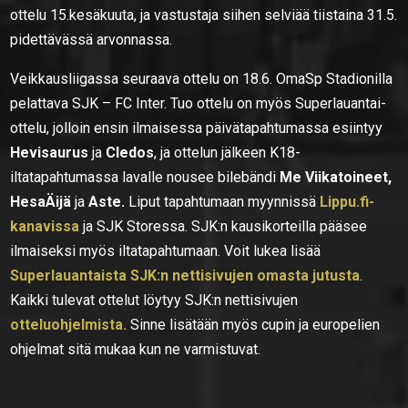
ottelu 15.kesäkuuta, ja vastustaja siihen selviää tiistaina 31.5.
pidettävässä arvonnassa.
Veikkausliigassa seuraava ottelu on 18.6. OmaSp Stadionilla
pelattava SJK – FC Inter. Tuo ottelu on myös Superlauantai-
ottelu, jolloin ensin ilmaisessa päivätapahtumassa esiintyy
Hevisaurus
ja
Cledos
, ja ottelun jälkeen K18-
iltatapahtumassa lavalle nousee bilebändi
Me Viikatoineet,
HesaÄijä
ja
Aste.
Liput tapahtumaan myynnissä
Lippu.fi-
kanavissa
ja SJK Storessa. SJK:n kausikorteilla pääsee
ilmaiseksi myös iltatapahtumaan. Voit lukea lisää
Superlauantaista SJK:n nettisivujen omasta jutusta
.
Kaikki tulevat ottelut löytyy SJK:n nettisivujen
otteluohjelmista.
Sinne lisätään myös cupin ja europelien
ohjelmat sitä mukaa kun ne varmistuvat.