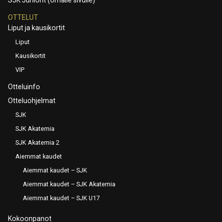
SJK Juniorit (omalle sivulle)
OTTELUT
Liput ja kausikortit
Liput
Kausikortit
VIP
Otteluinfo
Otteluohjelmat
SJK
SJK Akatemia
SJK Akatemia 2
Aiemmat kaudet
Aiemmat kaudet – SJK
Aiemmat kaudet – SJK Akatemia
Aiemmat kaudet – SJK U17
Kokoonpanot