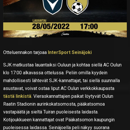
Otteluennakon tarjoaa
InterSport Seinäjoki
SJK matkustaa lauantaiksi Ouluun ja kohtaa siellä AC Oulun
klo 17:00 alkavassa ottelussa. Peliin omilla kyydein
mahdollisesti lähtevät SJK-kannattajat, tai siellä suunnalla
asustavat, voivat ostaa liput AC Oulun verkkokkaupasta
tästä linkistä
. Vieraskannattajien paikat löytyvät Oulun
Raatin Stadionin aurinkokatsomosta, pääkatsomoa
vastapäätä ja sieltä Tuiran puoleisesta laidasta.
Kotijoukkueen kannattajat ovat Pääkatsomon kaupungin
puoleisessa laidassa. Seinäjoella peli näkyy suorana