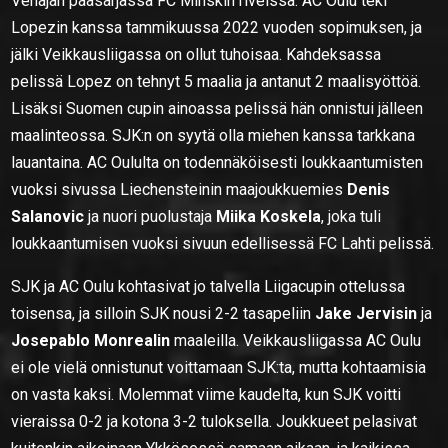
Venäjän pääsarjassa FC Minskin riveissä. AC Oulu teki
Lopezin kanssa tammikuussa 2022 vuoden sopimuksen, ja
jälki Veikkausliigassa on ollut tuhoisaa. Kahdeksassa
pelissä Lopez on tehnyt 5 maalia ja antanut 2 maalisyöttöä.
Lisäksi Suomen cupin ainoassa pelissä hän onnistui jälleen
maalinteossa. SJK:n on syytä olla miehen kanssa tarkkana
lauantaina. AC Oululta on todennäköisesti loukkaantumisten
vuoksi sivussa Liechensteinin maajoukkuemies
Denis
Salanovic
ja nuori puolustaja
Miika Koskela
, joka tuli
loukkaantumisen vuoksi sivuun edellisessä FC Lahti pelissä.
SJK ja AC Oulu kohtasivat jo talvella Liigacupin ottelussa
toisensa, ja silloin SJK nousi 2-2 tasapeliin
Jake Jervisin
ja
Josepablo Monrealin
maaleilla. Veikkausliigassa AC Oulu
ei ole vielä onnistunut voittamaan SJK:ta, mutta kohtaamisia
on vasta kaksi. Molemmat viime kaudelta, kun SJK voitti
vieraissa 0-2 ja kotona 3-2 tuloksella. Joukkueet pelasivat