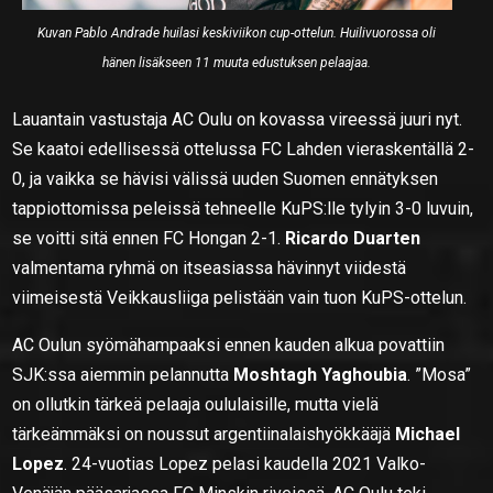
Kuvan Pablo Andrade huilasi keskiviikon cup-ottelun. Huilivuorossa oli
hänen lisäkseen 11 muuta edustuksen pelaajaa.
Lauantain vastustaja AC Oulu on kovassa vireessä juuri nyt.
Se kaatoi edellisessä ottelussa FC Lahden vieraskentällä 2-
0, ja vaikka se hävisi välissä uuden Suomen ennätyksen
tappiottomissa peleissä tehneelle KuPS:lle tylyin 3-0 luvuin,
se voitti sitä ennen FC Hongan 2-1.
Ricardo Duarten
valmentama ryhmä on itseasiassa hävinnyt viidestä
viimeisestä Veikkausliiga pelistään vain tuon KuPS-ottelun.
AC Oulun syömähampaaksi ennen kauden alkua povattiin
SJK:ssa aiemmin pelannutta
Moshtagh Yaghoubia
. ”Mosa”
on ollutkin tärkeä pelaaja oululaisille, mutta vielä
tärkeämmäksi on noussut argentiinalaishyökkääjä
Michael
Lopez
. 24-vuotias Lopez pelasi kaudella 2021 Valko-