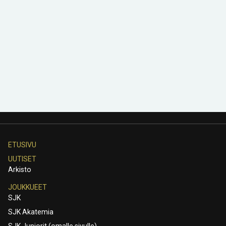
ETUSIVU
UUTISET
Arkisto
JOUKKUEET
SJK
SJK Akatemia