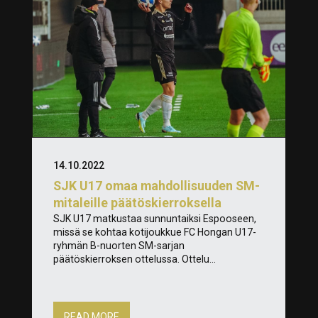
14.10.2022
SJK U17 omaa mahdollisuuden SM-
mitaleille päätöskierroksella
SJK U17 matkustaa sunnuntaiksi Espooseen,
missä se kohtaa kotijoukkue FC Hongan U17-
ryhmän B-nuorten SM-sarjan
päätöskierroksen ottelussa. Ottelu...
READ MORE