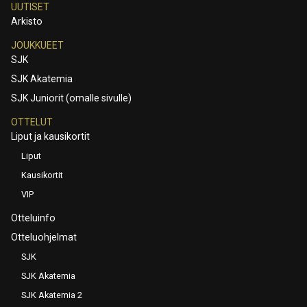
UUTISET
Arkisto
JOUKKUEET
SJK
SJK Akatemia
SJK Juniorit (omalle sivulle)
OTTELUT
Liput ja kausikortit
Liput
Kausikortit
VIP
Otteluinfo
Otteluohjelmat
SJK
SJK Akatemia
SJK Akatemia 2