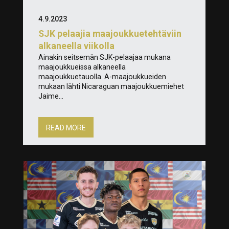
4.9.2023
SJK pelaajia maajoukkuetehtäviin
alkaneella viikolla
Ainakin seitsemän SJK-pelaajaa mukana
maajoukkueissa alkaneella
maajoukkuetauolla. A-maajoukkueiden
mukaan lähti Nicaraguan maajoukkuemiehet
Jaime...
READ MORE