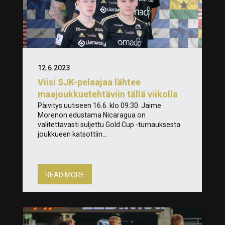
12.6.2023
Viisi SJK-pelaajaa lähtee
maajoukkuetehtäviin tällä viikolla
Päivitys uutiseen 16.6. klo 09:30. Jaime
Morenon edustama Nicaragua on
valitettavasti suljettu Gold Cup -turnauksesta
joukkueen katsottiin...
READ MORE