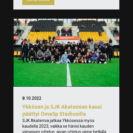
8.10.2022
Ykkösen ja SJK Akatemian kausi
päättyi OmaSp Stadionilla
SJK Akatemia jatkaa Ykkösessä myös
kaudella 2023, vaikka se hävisi kauden
viimeisen ottelun, aivan ottelun viime hetkillä