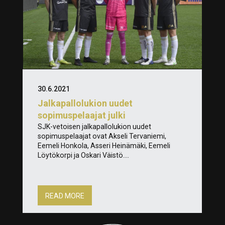
30.6.2021
Jalkapallolukion uudet
sopimuspelaajat julki
SJK-vetoisen jalkapallolukion uudet
sopimuspelaajat ovat Akseli Tervaniemi,
Eemeli Honkola, Asseri Heinämäki, Eemeli
Löytökorpi ja Oskari Väistö....
READ MORE