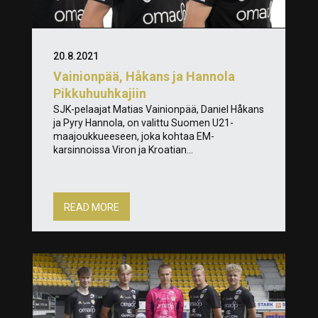
20.8.2021
Vainionpää, Håkans ja Hannola
Pikkuhuuhkajiin
SJK-pelaajat Matias Vainionpää, Daniel Håkans
ja Pyry Hannola, on valittu Suomen U21-
maajoukkueeseen, joka kohtaa EM-
karsinnoissa Viron ja Kroatian...
READ MORE