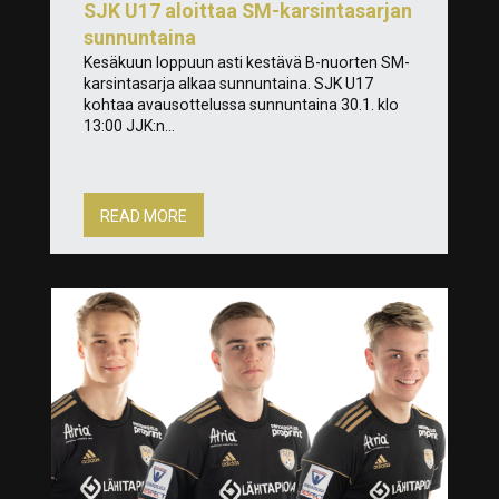
SJK U17 aloittaa SM-karsintasarjan
sunnuntaina
Kesäkuun loppuun asti kestävä B-nuorten SM-
karsintasarja alkaa sunnuntaina. SJK U17
kohtaa avausottelussa sunnuntaina 30.1. klo
13:00 JJK:n...
READ MORE