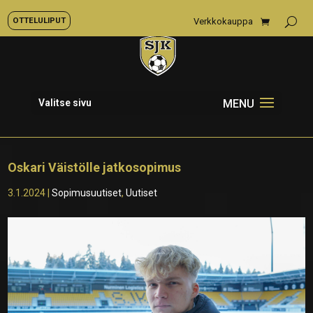
OTTELULIPUT
Verkkokauppa
Valitse sivu
Oskari Väistölle jatkosopimus
3.1.2024
|
Sopimusuutiset
,
Uutiset