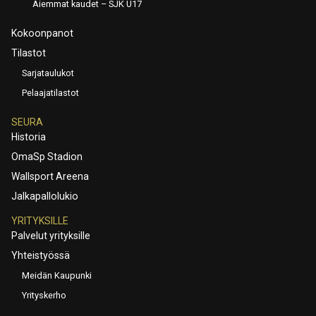
Aiemmat kaudet – SJK U17
Kokoonpanot
Tilastot
Sarjataulukot
Pelaajatilastot
SEURA
Historia
OmaSp Stadion
Wallsport Areena
Jalkapallolukio
YRITYKSILLE
Palvelut yrityksille
Yhteistyössä
Meidän Kaupunki
Yrityskerho