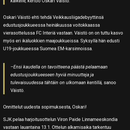
kaikelle,
kertoo Oskari Väistö.
Oskari Väistö ehti tehdä Veikkausliigadebyyttinsä
edustusjoukkueessa heinäkuussa voitokkaassa
vierasottelussa FC Interiä vastaan. Väistö on on tuttu kasvo
myös eri ikäluokkien maajoukkueissa. Syksyllä hän edusti
U19-joukkueessa Suomea EM-karsinnoissa.
–Ensi kaudella on tavoitteena päästä pelaamaan
edustusjoukkueeseen hyviä minuutteja ja
tulevaisuudessa tähtäin on ulkomaan kentillä,
sanoo
Väistö.
Onnittelut uudesta sopimuksesta, Oskari!
SJK pelaa harjoitusottelun Viron Paide Linnameeskondia
vastaan lauantaina 13.1. Ottelun alkamisaika tarkentuu