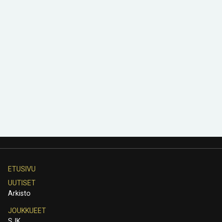
ETUSIVU
UUTISET
Arkisto
JOUKKUEET
SJK