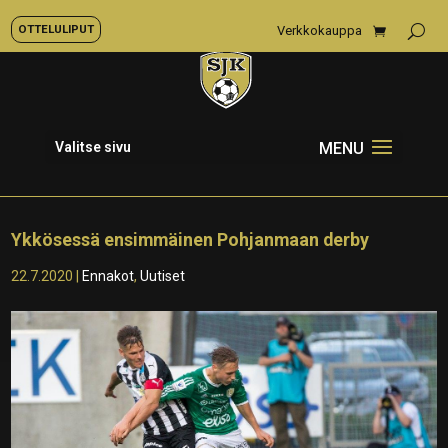
OTTELULIPUT
Verkkokauppa
Valitse sivu
Ykkösessä ensimmäinen Pohjanmaan derby
22.7.2020
|
Ennakot
,
Uutiset