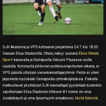
SJK Akatemia ja VPS kohtaavat perjantaina 24.7. klo 18:30
Vaasan Elisa Stadionilla. Ottelu näkyy suorana
Elisa Viihde
Sport
-kanavalla ja Seinäjoella Vekseli Plazassa isolta
ruudulta. Koronasta johtuvien poikkeusrajoitusten aikana, ei
VPS päästä otteluun vieraskannattajaryhmiä. Peliin ei siten
järjestetä myöskään Seinäjoelta ryhmäkuljetuksia. Paikalle
matkustavat yksittäiset SJK-kannattajat pyydetään kuitenkin
sijoittumaan Elisa Stadionin lohkoon A1 minne on oma
sisäänkäynti ja oma lipunmyynti ennakkoon,
tästä linkistä.