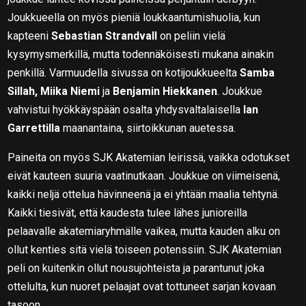
Joukkueella on myös pieniä loukkaantumishuolia, kun
kapteeni
Sebastian Strandvall
on peliin vielä
kysymysmerkillä, mutta todennäköisesti mukana ainakin
penkillä. Varmuudella sivussa on kotijoukkueelta
Samba
Sillah, Miika Niemi
ja
Benjamin Hiekkanen
. Joukkue
vahvistui hyökkäyspään osalta yhdysvaltalaisella
Ian
Garrettilla
maanantaina, siirtoikkunan auetessa.
Paineita on myös SJK Akatemian leirissä, vaikka odotukset
eivät kauteen suuria vaatinutkaan. Joukkue on viimeisenä,
kaikki neljä ottelua hävinneenä ja ei yhtään maalia tehtynä.
Kaikki tiesivät, että kaudesta tulee lähes junioreilla
pelaavalle akatemiaryhmälle vaikea, mutta kauden alku on
ollut kenties sitä vielä toiseen potenssiin. SJK Akatemian
peli on kuitenkin ollut nousujohteista ja parantunut joka
ottelulta, kun nuoret pelaajat ovat tottuneet sarjan kovaan
tasoon.