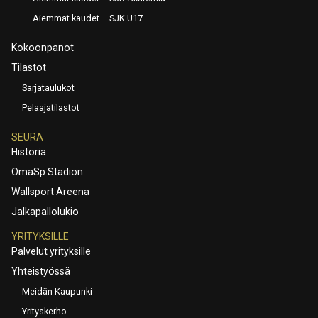
Aiemmat kaudet – SJK U17
Kokoonpanot
Tilastot
Sarjataulukot
Pelaajatilastot
SEURA
Historia
OmaSp Stadion
Wallsport Areena
Jalkapallolukio
YRITYKSILLE
Palvelut yrityksille
Yhteistyössä
Meidän Kaupunki
Yrityskerho