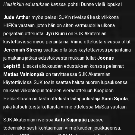
Helsinkiin edustuksen kanssa
, pohtii Dunne vielä lopuksi.
Jude Arthur
myös pelasi SJK:n riveissä keskiviikkona
HIFK:a vastaan, joten hän on siten varmuudella ulkona
perjantain ottelusta.
Jyri Kiuru
on SJK Akatemian
käytettävissä myös perjantaina. Viime ottelusta sivussa ollut
Jeremiah Streng
saattaa olla taas käytettävissä perjantaina
ja mukana jatkaa edustuksesta mukaan tullut
Joonas
Lepistö
. Lisäksi alkukauden edustuksen kanssa pelannut
Matias Vainionpää
on tarvittaessa SJK Akatemian
käytettävissä. SJK tosin saattaa haluta nuoren lupauksensa
mukaan viikonlopun toiseen vierasotteluun Kuopioon.
Pelikiellossa on tästä ottelusta laitapuolustaja
Sami Sipola
,
joka katseli toista keltaista viime ottelussa MuSaa vastaan.
SJK Akatemian riveissä
Aatu Kujanpää
pääsee
todennäköisesti kohtaamaan viime kauden joukkueensa.