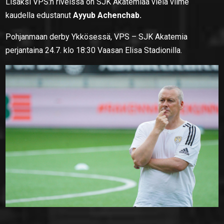
Lisäksi VPS:n riveissä on SJK Akatemiaa vielä viime
kaudella edustanut
Ayyub Achenchab.
Pohjanmaan derby Ykkösessä, VPS – SJK Akatemia
perjantaina 24.7. klo 18:30 Vaasan Elisa Stadionilla.