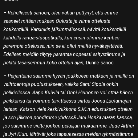
–
Rehellisesti sanoen, olen vähän pettynyt, että emme
saaneet mitään mukaan Oulusta ja viime ottelusta
kotikentällä. Varsinkin jälkimmäisessä, hävitä kotikentällä
kahdella rangaistuspotkulla, kun ensin olimme kenties
parempia ottelussa, niin se ei ollut meiltä hyväksyttävää.
Edelleen meidän täytyy parantaa nopeasti esitystämme ja
pelata tasaisemmin koko ottelun ajan
, Dunne sanoo.
–
Perjantaina saamme hyvän joukkueen matkaan ja meillä on
vaihtoehtoja puolustukseen, vaikka Sami Sipola onkin
pelikiellossa. Aapo Kuivila tai Onni Heinonen voi ottaa hänen
paikkansa tai voimme tarvittaessa siirtää Joona Lautamajan
laitaan. Katson vielä keskiviikkona SJK:n edustuksen ottelun
ja sen jälkeen pohdimme yhdessä Jani Honkavaaran kanssa,
jos saisimme sieltä jonkun pelaajan mukaamme. Jude Arthur
ja Jyri Kiuru lähtivät joka tapauksessa meidän ryhmästämme