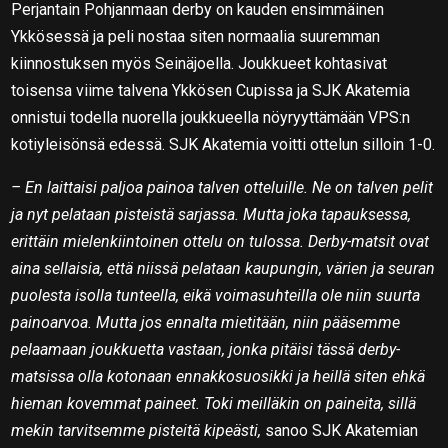
Perjantain Pohjanmaan derby on kauden ensimmäinen
Ykkösessä ja peli nostaa siten normaalia suuremman
kiinnostuksen myös Seinäjoella. Joukkueet kohtasivat
toisensa viime talvena Ykkösen Cupissa ja SJK Akatemia
onnistui todella nuorella joukkueella nöyryyttämään VPS:n
kotiyleisönsä edessä. SJK Akatemia voitti ottelun silloin 1-0.
– En laittaisi paljoa painoa talven otteluille. Ne on talven pelit
ja nyt pelataan pisteistä sarjassa. Mutta joka tapauksessa,
erittäin mielenkiintoinen ottelu on tulossa. Derby-matsit ovat
aina sellaisia, että niissä pelataan kaupungin, värien ja seuran
puolesta isolla tunteella, eikä voimasuhteilla ole niin suurta
painoarvoa. Mutta jos ennalta mietitään, niin pääsemme
pelaamaan joukkuetta vastaan, jonka pitäisi tässä derby-
matsissa olla kotonaan ennakkosuosikki ja heillä siten ehkä
hieman kovemmat paineet. Toki meilläkin on paineita, sillä
mekin tarvitsemme pisteitä kipeästi,
sanoo SJK Akatemian