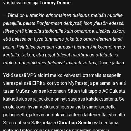
vastuuvalmentaja T
ommy Dunne.
–
Tämä on kuitenkin erinomainen tilaisuus meidän nuorille
pelaajille, pelata Pohjanmaan derbyssä, ison yleisön edessä,
lähes yhtä hienolla stadionilla kuin omamme. Lisäksi uskon,
että pelissä on hyvä tunnelma, joka tuo oman elementtinsä
peliin. Peli tulee olemaan varmasti hieman kiihkeämpi myös
kentällä. Uskon, että pojat tulevat nauttimaan ottelusta ja
molemmat joukkueet haluavat taatusti voittaa,
Dunne jatkaa.
Ykkösessä VPS aloitti melko vahvasti, ottamalla tasapelin
vieraspelissä EIF:lta, kotivoiton MyPa:sta ja pelaamalla vielä
tasan MuSa:n kanssa kotonaan. Sitten tuli tappio AC Oulusta
kärkiottelussa ja joukkue on nyt sarjassa kahdeksantena. Se
ei ole kovin hyvin Veikkausliigassa vielä viime kaudella
pelanneelta, ja kovin odotuksin kauteen lähteneeltä ryhmältä.
Siten entisen SJK-pelaaja
Christian Sundin
valmentama
joukkue lähtee kovissa paineissa perjantain derbyyn.