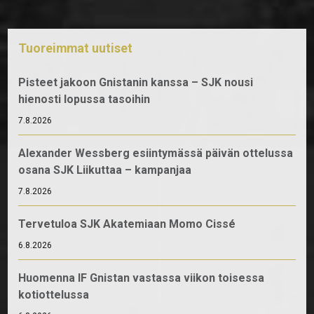
Tuoreimmat uutiset
Pisteet jakoon Gnistanin kanssa – SJK nousi
hienosti lopussa tasoihin
7.8.2026
Alexander Wessberg esiintymässä päivän ottelussa
osana SJK Liikuttaa – kampanjaa
7.8.2026
Tervetuloa SJK Akatemiaan Momo Cissé
6.8.2026
Huomenna IF Gnistan vastassa viikon toisessa
kotiottelussa