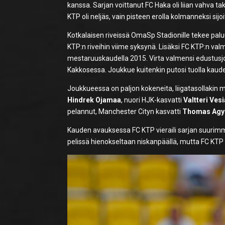
kanssa. Sarjan voittanut FC Haka oli liian vahva taka
KTP oli neljäs, vain pisteen erolla kolmanneksi sij
Kotkalaisen riveissä OmaSp Stadionille tekee pal
KTP:n riveihin viime syksynä. Lisäksi FC KTP:n 
mestaruuskaudella 2015. Virta valmensi edustusjo
Kakkosessa. Joukkue kuitenkin putosi tuolla kaud
Joukkueessa on paljon kokeneita, liigatasollakin 
Hindrek Ojamaa
, nuori HJK-kasvatti
Valtteri Ves
pelannut, Manchester Cityn kasvatti
Thomas Agyi
Kauden avauksessa FC KTP vieraili sarjan suurimma
pelissä hienokseltaan niskanpäällä, mutta FC KTP 