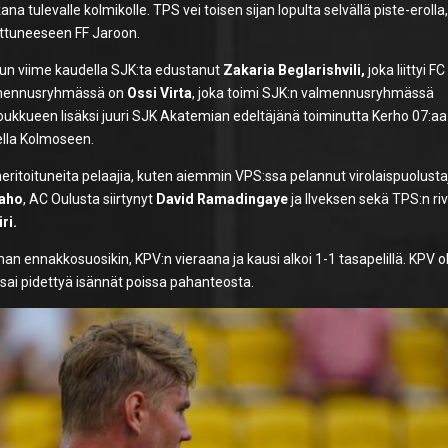
na tulevalle kolmikolle. TPS vei toisen sijan lopulta selvällä piste-erolla,
oittuneeseen FF Jaroon.
uun viime kaudella SJK:ta edustanut
Zakaria Beglarishvili,
joka liittyi FC
valmennusryhmässä on
Ossi Virta
, joka toimi SJK:n valmennusryhmässä
ukkueen lisäksi juuri SJK Akatemian edeltäjänä toiminutta Kerho 07:aa
ella Kolmoseen.
meritoituneita pelaajia, kuten aiemmin VPS:ssa pelannut virolaispuolusta
iaho
, AC Oulusta siirtynyt
David Ramadingaye
ja Ilveksen sekä TPS:n ri
ri.
n ennakkosuosikin, KPV:n vieraana ja kausi alkoi 1-1 tasapelillä. KPV ol
sai pidettyä isännät poissa pahanteosta.