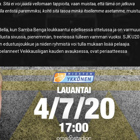
. Sitä ei voi jäädä vellomaan tappioita, vaan muistaa, että tämä on jatkuva
lla entistä paremmiksi, kohti sitä tasoa minkä itsellemme asetamme,
muistu
ella, kun Samba Benga loukkaantui edellisessä ottelussa ja on varmuu
lusta sivussa, pienemmän, treeneissä tulleen vamman vuoksi. SJK U20 
 edustusjoukkue ja niiden ryhmistä voi tulla mukaan lisää pelaajia.
t pelanneet Veikkausliigan kauden avauksessa, ovat periaatteessa