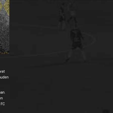
ivat
kauden
aan.
en
 FC