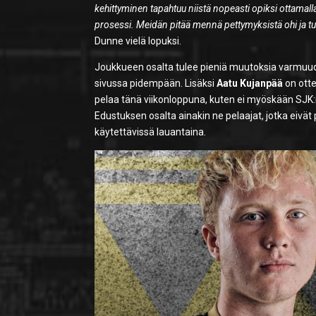
kehittyminen tapahtuu niistä nopeasti opiksi ottamalla
prosessi. Meidän pitää mennä pettymyksistä ohi ja tu
Dunne vielä lopuksi.
Joukkueen osalta tulee pieniä muutoksia varmuud
sivussa pidempään. Lisäksi
Aatu Kujanpää
on otte
pelaa tänä viikonloppuna, kuten ei myöskään SJK:n
Edustuksen osalta ainakin ne pelaajat, jotka eivä
käytettävissä lauantaina.