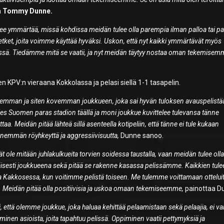
a
Tommy Dunne.
lee ymmärtää, missä kohdissa meidän tulee olla parempia ilman palloa tai pa
etket, joita voimme käyttää hyväksi. Uskon, että nyt kaikki ymmärtävät myös
ssä. Tiedämme mitä se vaatii, ja nyt meidän täytyy nostaa oman tekemisem
n KPV:n vieraana Kokkolassa ja pelasi siellä 1-1 tasapelin.
emman ja siten kovemman joukkueen, joka sai hyvän tuloksen avauspelistä
ies Suomen paras stadion täällä ja moni joukkue kuvittelee tulevansa tänne
a. Meidän pitää lähteä sillä asenteella kotipeliin, että tänne ei tule kukaan
nemmän röyhkeyttä ja aggressiivisuutta,
Dunne sanoo.
ät ole mitään juhlakulkueita torvien soidessa taustalla, vaan meidän tulee oll
tenäisesti joukkueena sekä pitää se rakenne kasassa pelissämme.
Kaikkien tule
ella Kakkosessa, kun voitimme pelistä toiseen. Me tulemme voittamaan ottelui
 Meidän pitää olla positiivisia ja uskoa omaan tekemiseemme,
painottaa D
 että olemme joukkue, joka haluaa kehittää pelaamistaan sekä pelaajia, ei va
taminen asioista, joita tapahtuu pelissä. Oppiminen vaatii pettymyksiä ja