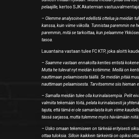
pelaajille,
kertoo SJK Akatemian vastuuvalmentaj
–
Olemme analysoineet edellistä ottelua ja meidän tu
kanssa, kuin viime viikolla. Tunnistaa paremmin ne h
paremmin, mitä se tarkoittaa, kun pelaamme Ykköse
tasoa.
Lauantaina vastaan tulee FC KTP, joka aloitti kaude
–
Saamme vastaan ennakolta kenties entistä kokene
Mutta he tulevat nyt meidän kotiimme. Meillä on kent
nauttimaan pelaamisesta täällä. Se meidän pitää muutta
nauttimaan pelaamisesta. Tarvitsemme siis hieman e
–
Samalla meidän tulee olla kurinalaisempia. Pelit eiv
valmiita tekemään töitä, pelata kurinalaisesti ja yh
tajuta, että tämä ei ole samanlaista kuin viime kaud
tässä sarjassa, mutta tulemme myös häviämään niitä.
–
Usko omaan tekemiseen on tärkeää erityisesti siksi,
ottaa tuloksia. Silloin kaikkein tärkeintä on opiksi ot