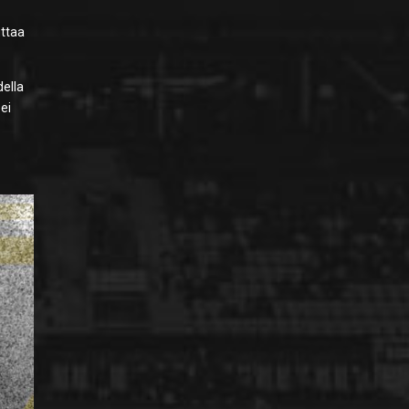
ttaa
della
ei