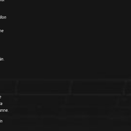
llon
me
än.
a
e
ta
unne.
in