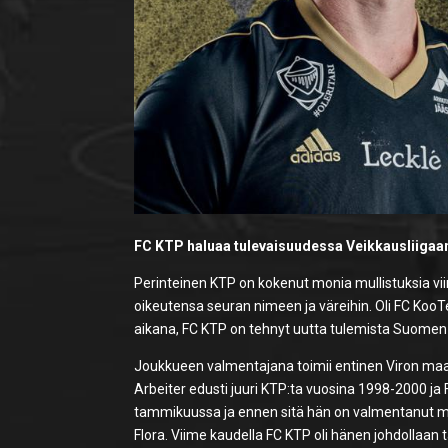
FC KTP haluaa tulevaisuudessa Veikkausliigaa
Perinteinen KTP on kokenut monia mullistuksia viim
oikeutensa seuran nimeen ja väreihin. Oli FC KooTe
aikana, FC KTP on tehnyt uutta tulemista Suomen j
Joukkueen valmentajana toimii entinen Viron m
Arbeiter edusti juuri KTP:ta vuosina 1998-2000 ja
tammikuussa ja ennen sitä hän on valmentanut mu
Flora. Viime kaudella FC KTP oli hänen johdollaan