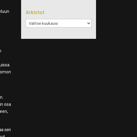
eluun
Arkistot
Arkistot
n
uissa.
tsomon
n.
in osa
keen,
taa sen
nut