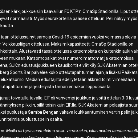
ösen kärkijoukkueisiin kaavaillun FC KTP:n OmaSp Stadionilla. Liput ott
äyvät normaalisti. Myös seurakorteilla pääsee otteluun. Peli näkyy myös
kautta.
etaan ottelussa nyt samoja Covid-19 epidemian vuoksi voimassa olevia
n Veikkausliigan ottelussa. Maksimikapasiteetti OmaSp Stadionilla on
hkoittain. Alustavasti tässä ottelussa katsomoista on kuitenkin auki vai
rpeen mukaan. Katsomopaikat ovat numeroimattomat ja katsomoissa
na, SJK:n edustusjoukkueen kausikortit eivät käy SJK Akatemian ottel
lsberg Sports Bar palvelee koko ottelutapahtuman ajan ja lisäksi Pääka
lukatsomo. Median edustajilta edellytetään akkreditointi viimeistään
ttelutapahtuman järjestelyistä tämän ennakon loppuosasta.
ut toivotulla tavalla. EIF oli vahvempi joukkue ja voitti ottelun 3-0 luvui
tyksen piikkiin, sillä toisin kuin EIF:lla, SJK Akatemian pelaajista suur
säksi puolustaja
Samba Bengan
vakava loukkaantuminen vartin pelin jäl
uunnitelmia puolustuspelin osalta.
. Meillä oli hyvä suunnitelma peliin viimeksikin, eikä meidän tarvitse muut
 aktiivisempia ja luottaa omaan tekemiseemme. Se on asia mitä olen teroitta