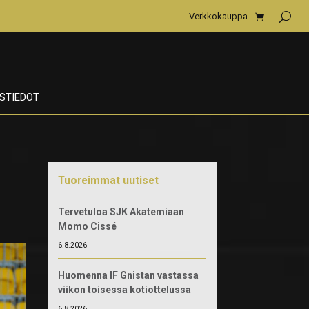
Verkkokauppa
STIEDOT
Tuoreimmat uutiset
Tervetuloa SJK Akatemiaan
Momo Cissé
6.8.2026
Huomenna IF Gnistan vastassa
viikon toisessa kotiottelussa
6.8.2026