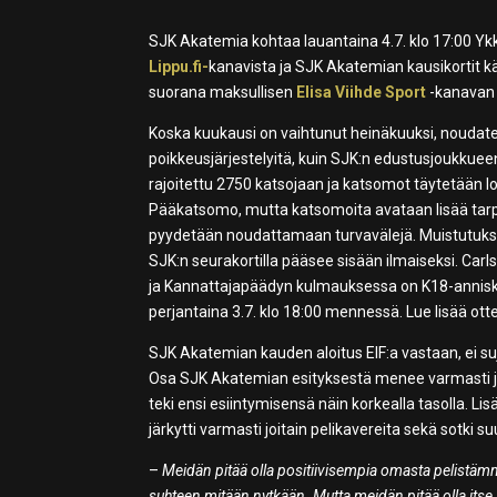
SJK Akatemia kohtaa lauantaina 4.7. klo 17:00 Ykk
Lippu.fi-
kanavista ja SJK Akatemian kausikortit k
suorana maksullisen
Elisa Viihde Sport
-kanavan 
Koska kuukausi on vaihtunut heinäkuuksi, noudat
poikkeusjärjestelyitä, kuin SJK:n edustusjoukkuee
rajoitettu 2750 katsojaan ja katsomot täytetään lo
Pääkatsomo, mutta katsomoita avataan lisää ta
pyydetään noudattamaan turvavälejä. Muistutukse
SJK:n seurakortilla pääsee sisään ilmaiseksi. Car
ja Kannattajapäädyn kulmauksessa on K18-anniske
perjantaina 3.7. klo 18:00 mennessä. Lue lisää o
SJK Akatemian kauden aloitus EIF:a vastaan, ei sujun
Osa SJK Akatemian esityksestä menee varmasti jänni
teki ensi esiintymisensä näin korkealla tasolla. Li
järkytti varmasti joitain pelikavereita sekä sotki s
–
Meidän pitää olla positiivisempia omasta pelistämme
suhteen mitään nytkään. Mutta meidän pitää olla itse