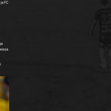
 ja FC
ja
veissä
i