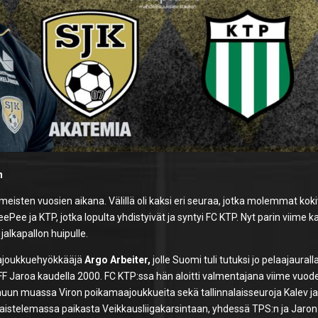
n
eisten vuosien aikana. Välillä oli kaksi eri seuraa, jotka molemmat kok
ePee ja KTP, jotka lopulta yhdistyivät ja syntyi FC KTP. Nyt parin viime 
alkapallon huipulle.
aajoukkuehyökkääjä
Argo Arbeiter,
jolle Suomi tuli tutuksi jo pelaajaurall
 FF Jaroa kaudella 2000. FC KTP:ssa hän aloitti valmentajana viime vuod
un muassa Viron poikamaajoukkueita sekä tallinnalaisseuroja Kalev ja
 taistelemassa paikasta Veikkausliigakarsintaan, yhdessä TPS:n ja Jaron