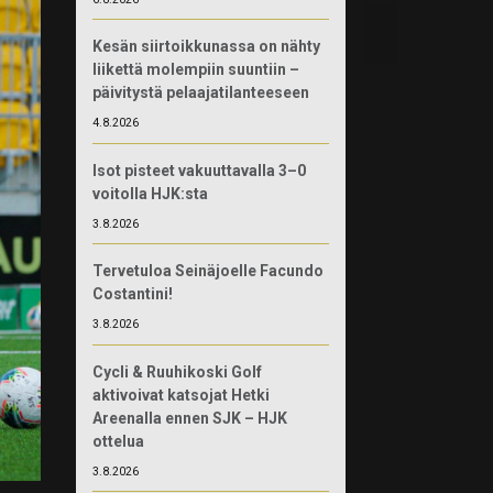
Kesän siirtoikkunassa on nähty
liikettä molempiin suuntiin –
päivitystä pelaajatilanteeseen
4.8.2026
Isot pisteet vakuuttavalla 3–0
voitolla HJK:sta
3.8.2026
Tervetuloa Seinäjoelle Facundo
Costantini!
3.8.2026
Cycli & Ruuhikoski Golf
aktivoivat katsojat Hetki
Areenalla ennen SJK – HJK
ottelua
3.8.2026