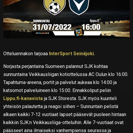
Otteluennakon tarjoaa
InterSport Seinäjoki.
Norjasta perjantaina Suomeen palannut SJK kohtaa
sunnuntaina Veikkausliigan kotiottelussa AC Oulun klo 16:00.
Tapahtuma-areena, portit ja palvelut aukeaa klo 14:00 ja
katsomot palveluineen klo 15:00. Ennakkoliput peliin
Lippu.fi-kanavista
ja SJK Storesta. SJK myös kuunteli
yhteisön palautetta ja reagoi siihen – Sunnuntain pelistä
alkaen kaikki 7-12 vuotiaat lapset pääsevät puoleen hintaan
kaikkiin SJK:n Veikkausliiga-otteluihin. Alle 7-vuotiaat ovat
päässeet aina ilmaiseksi vanhempiensa seurassa ja