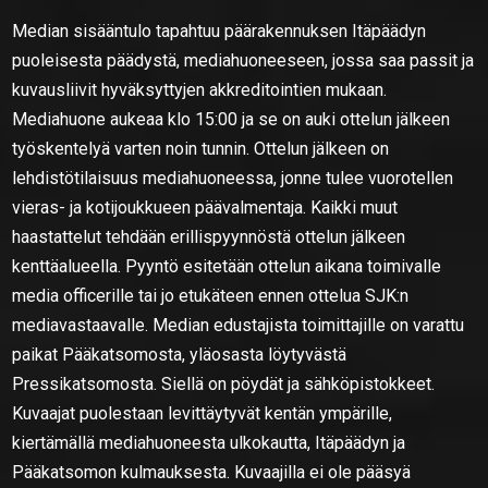
Median sisääntulo tapahtuu päärakennuksen Itäpäädyn
puoleisesta päädystä, mediahuoneeseen, jossa saa passit ja
kuvausliivit hyväksyttyjen akkreditointien mukaan.
Mediahuone aukeaa klo 15:00 ja se on auki ottelun jälkeen
työskentelyä varten noin tunnin. Ottelun jälkeen on
lehdistötilaisuus mediahuoneessa, jonne tulee vuorotellen
vieras- ja kotijoukkueen päävalmentaja. Kaikki muut
haastattelut tehdään erillispyynnöstä ottelun jälkeen
kenttäalueella. Pyyntö esitetään ottelun aikana toimivalle
media officerille tai jo etukäteen ennen ottelua SJK:n
mediavastaavalle. Median edustajista toimittajille on varattu
paikat Pääkatsomosta, yläosasta löytyvästä
Pressikatsomosta. Siellä on pöydät ja sähköpistokkeet.
Kuvaajat puolestaan levittäytyvät kentän ympärille,
kiertämällä mediahuoneesta ulkokautta, Itäpäädyn ja
Pääkatsomon kulmauksesta. Kuvaajilla ei ole pääsyä