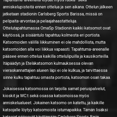
anniskelupisteitä ennen ottelua ja sen aikana. Ottelun jälkeen
jatketaan stadionin Carlsberg Sports Barissa, missä on
pelipaita-arvontaa ja pelaajahaastatteluja.
Ottelutapahtumassa OmaSp Stadionin kaikki katsomot ovat
käytössä, ja sisääntulo tapahtuu kolmesta eri portista.
Katsomoiden välillä liikkuminen ei ole mahdollista, mutta
katsomoiden alla voi liikkua vapaasti. Tapahtuma-areenalle
pääsee ennen ottelua kaikilla ottelulipuilla ja kausikorteilla.
Itäpäädyn ja Eteläkatsomon kulmauksessa olevan
vieraskannattajien alueen läpi ei ole kulkua, ja tarvittaessa
sinne kulku tapahtuu omasta portista, katsomon osan takaa.
Jokaisessa katsomossa on tarjolla samat peruspalvelut,
kioskit ja WC:t sekä osassa katsomoissa myös
anniskelualueet. Jokainen katsomo on katettu, ja kaikille
katsojalle löytyy katsomoista istumapaikka. Tämän lisäksi
katsojat pääsevät käyttämään Carlsberg Sports Barin