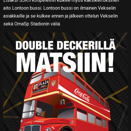
Lisäksi SJK:n kotipeleihin kulkee myös kaksikerroksinen
aito Lontoon bussi. Lontoon bussi on ilmainen Vekselin
asiakkaille ja se kulkee ennen ja jälkeen ottelun Vekselin
sekä OmaSp Stadionin väliä.