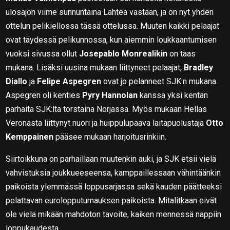
ulosajon viime sunnuntaina Lahtea vastaan, ja on nyt yhden
ottelun pelikiellossa tässä ottelussa. Muuten kaikki pelaajat
ovat täydessä pelikunnossa, kun aiemmin loukkaantumisen
vuoksi sivussa ollut
Josepablo Monrealikin
on taas
mukana. Lisäksi uusina mukaan liittyneet pelaajat,
Bradley
Diallo
ja
Felipe Aspegren
ovat jo pelanneet SJK:n mukana.
Aspegren oli kenties
Pyry Hannolan
kanssa yksi kentän
parhaita SJK:lta torstaina Norjassa. Myös mukaan Hellas
Veronasta liittynyt nuori ja huippulupaava laitapuolustaja
Otto
Kemppainen
pääsee mukaan harjoitusrinkiin.
Siirtoikkuna on parhaillaan muutenkin auki, ja SJK etsii vielä
vahvistuksia joukkueeseensa, kamppaillessaan vähintäänkin
paikoista ylemmässä loppusarjassa sekä kauden päätteeksi
pelattavan eurolopputurnauksen paikoista. Mitalitkaan eivät
ole vielä mikään mahdoton tavoite, kaiken mennessä nappiin
loppukaudesta.