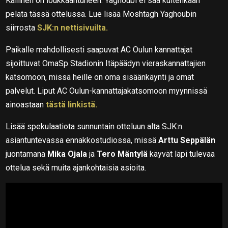
Kallinen on loukkaantuneen. Yaghoubi ei saa kuitenkaan
pelata tässä ottelussa. Lue lisää Moshtagh Yaghoubin
siirrosta
SJK:n nettisivuilta.
Paikalle mahdollisesti saapuvat AC Oulun kannattajat
sijoittuvat OmaSp Stadionin Itäpäädyn vieraskannattajien
katsomoon, missä heille on oma sisäänkäynti ja omat
palvelut. Liput AC Oulun-kannattajakatsomoon myynnissä
ainoastaan
tästä linkistä.
Lisää spekulaatiota sunnuntain otteluun alta SJK:n
asiantuntevassa ennakkostudiossa, missä
Arttu Seppälän
juontamana
Mika Ojala
ja
Tero Mäntylä
käyvät läpi tulevaa
ottelua sekä muita ajankohtaisia asioita.