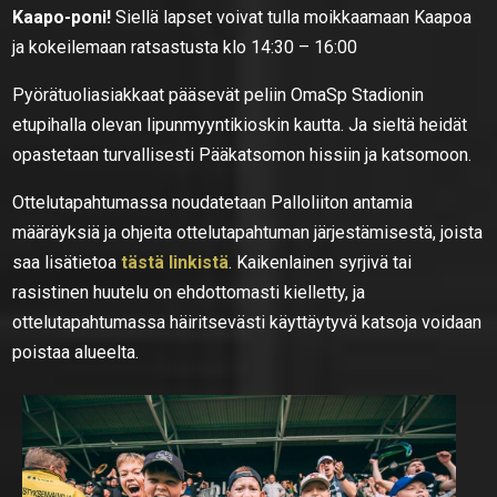
Kaapo-poni!
Siellä lapset voivat tulla moikkaamaan Kaapoa
ja kokeilemaan ratsastusta klo 14:30 – 16:00
Pyörätuoliasiakkaat pääsevät peliin OmaSp Stadionin
etupihalla olevan lipunmyyntikioskin kautta. Ja sieltä heidät
opastetaan turvallisesti Pääkatsomon hissiin ja katsomoon.
Ottelutapahtumassa noudatetaan Palloliiton antamia
määräyksiä ja ohjeita ottelutapahtuman järjestämisestä, joista
saa lisätietoa
tästä linkistä
. Kaikenlainen syrjivä tai
rasistinen huutelu on ehdottomasti kielletty, ja
ottelutapahtumassa häiritsevästi käyttäytyvä katsoja voidaan
poistaa alueelta.