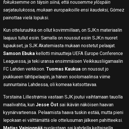
fokuksemme on täysin siinä, että nousemme ylöspäin
sarjataulukossa, mukaan europaikoille ensi kaudeksi,
Gómez
painottaa vielä lopuksi.
Kun otteluruuhka on ollut kovimmillaan, on SJK:n materiaalin
laajuus tullut esiin. Samalla on noussut esiin SJK:n nuoret
lupaukset, ja SJK Akatemiasta mukaan nostetut pelaajat.
Samson Ebuka
kellotti minuutteja UEFA Europe Conference
Leaguessa, ja teki uransa ensimmäisen Veikkausliigamaalin
FC Lahden verkkoon.
Tuomas Kaukua
on noussut jo
joukkueen tähtipelaajiin, ja hänen soolomaalinsa viime
sunnuntaina Lahdessa, oli komeaa katsottavaa.
Torstaina Lillestrømia vastaan SJK joutui vaihtamaan tauolla
maalivahtia, kun
Jesse Öst
sai ikävän näköisen haavan
kyynärvarteensa. Pelaamista haava tuskin estää, mutta pieni
lepokaan ei välttämättä ole ottelusuman jälkeen pahitteeksi.
Matias Vainionpää
puolestaan sai kahdella keltaisella