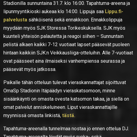
Stadionilla sunnuntaina 31.7. klo 16:00. Tapahtuma-areena ja
lipunmyyntikioski aukeaa klo 14:00. Lippuja saa
Lippu.fi-
palvelusta
sähköisenä sekä ennakkoon. Ennakkolippuja
myydään myös SJK Storessa Torikeskuksella. SJK myös
kuunteli yhteisön palautetta ja reagoi siihen – Sunnuntain
pelistä alkaen kaikki 7-12 vuotiaat lapset pääsevät puoleen
hintaan kaikkiin SJK:n Veikkausliiga-otteluihin. Alle 7-vuotiaat
ovat päässeet aina ilmaiseksi vanhempiensa seurassa ja
pääsevät myös jatkossa.
Paikalle tähän otteluun tulevat vieraskannattajat sijoittuvat
OmaSp Stadionin Itäpäädyn vieraskatsomoon, minne
sisäänkäynti on omasta ovesta katsomon takaa, ja siellä on
omat palvelut anniskeluineen. Liput vieraskannattajille
myynnissä omasta linkistä,
tästä.
Tapahtuma-areenalla tunnelmaa nostaa jo ennen ottelua DJ.
Tapahtuma-areenalta löydät myös ruoka- sekä