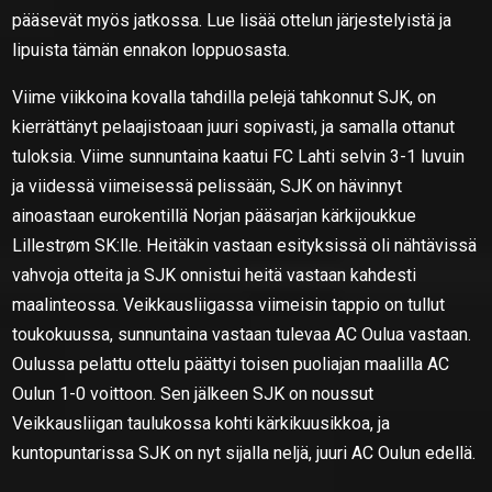
pääsevät myös jatkossa. Lue lisää ottelun järjestelyistä ja
lipuista tämän ennakon loppuosasta.
Viime viikkoina kovalla tahdilla pelejä tahkonnut SJK, on
kierrättänyt pelaajistoaan juuri sopivasti, ja samalla ottanut
tuloksia. Viime sunnuntaina kaatui FC Lahti selvin 3-1 luvuin
ja viidessä viimeisessä pelissään, SJK on hävinnyt
ainoastaan eurokentillä Norjan pääsarjan kärkijoukkue
Lillestrøm SK:lle. Heitäkin vastaan esityksissä oli nähtävissä
vahvoja otteita ja SJK onnistui heitä vastaan kahdesti
maalinteossa. Veikkausliigassa viimeisin tappio on tullut
toukokuussa, sunnuntaina vastaan tulevaa AC Oulua vastaan.
Oulussa pelattu ottelu päättyi toisen puoliajan maalilla AC
Oulun 1-0 voittoon. Sen jälkeen SJK on noussut
Veikkausliigan taulukossa kohti kärkikuusikkoa, ja
kuntopuntarissa SJK on nyt sijalla neljä, juuri AC Oulun edellä.