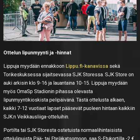
Ottelun lipunmyynti ja -hinnat
Lippuja myydään ennakkoon
Lippu.fi-kanavissa
sekä
Torikeskuksessa sijaitsevassa SJK Storessa. SJK Store on
auki arkisin klo 9-16 ja lauantaina 10-15. Lippuja myydään
myös OmaSp Stadionin pihassa olevasta
lipunmyyntikioskista pelipäivänä. Tästä ottelusta alkaen,
kaikki 7-12 vuotiaat lapset pääsevät puoleen hintaan kaikkiin
SJK:n Veikkausliiga-otteluihin.
Portilta tai SJK Storesta ostetuista normaalihintaisista
ottelulipuista Pää- tai Eteläkatsomoon, saa S-Etukortilla -2 €