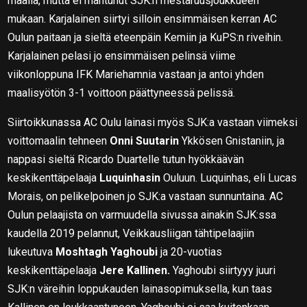
maalia, mutta ei mahtunut SJK:n mestaruusjoukkueen
mukaan. Karjalainen siirtyi silloin ensimmäisen kerran AC
Oulun paitaan ja sieltä eteenpäin Kemiin ja KuPS:n riveihin.
Karjalainen pelasi jo ensimmäisen pelinsä viime
viikonloppuna IFK Mariehamnia vastaan ja antoi yhden
maalisyötön 3-1 voittoon päättyneessä pelissä.
Siirtoikkunassa AC Oulu lainasi myös SJK:a vastaan viimeksi
voittomaalin tehneen
Onni Suutarin
Ykkösen Gnistaniin, ja
nappasi sieltä Ricardo Duartelle tutun hyökkäävän
keskikenttäpelaaja
Luquinhasin
Ouluun. Luquinhas, eli Lucas
Morais, on pelikelpoinen jo SJK:a vastaan sunnuntaina. AC
Oulun pelaajista on varmuudella sivussa ainakin SJK:ssa
kaudella 2019 pelannut, Veikkausliigan tähtipelaajiin
lukeutuva
Moshtagh Yaghoubi
ja 20-vuotias
keskikenttäpelaaja
Jere Kallinen.
Yaghoubi siirtyyy juuri
SJK:n väreihin loppukauden lainasopimuksella, kun taas