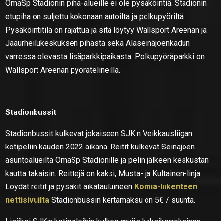
OmaSp Stadionin piha-alueille ei ole pysäköintiä. Stadionin
etupiha on suljettu kokonaan autoilta ja polkupyöriltä.
Pysäköintitila on rajattua ja sitä löytyy Wallsport Areenan ja
Jääurheilukeskuksen pihasta sekä Alaseinäjoenkadun
varressa olevasta lisäparkkipaikasta. Polkupyöräparkki on
Wallsport Areenan pyörätelineillä.
Stadionbussit
Stadionbussit kulkevat jokaiseen SJK:n Veikkausliigan
kotipeliin kauden 2022 aikana. Reitit kulkevat Seinäjoen
asuntoalueilta OmaSp Stadionille ja pelin jälkeen keskustan
kautta takaisin. Reittejä on kaksi, Musta- ja Kultainen-linja.
Löydät reitit ja pysäkit aikatauluineen
Komia-liikenteen
nettisivuilta
Stadionbussin kertamaksu on 5€ / suunta.