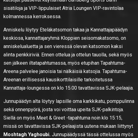
sisätiloja ja VIP-lippulaiset Atria Loungen VIP-ravintolaa
kolmannessa kerroksessa.
Anniskelu löytyy Eteläkatsomon takaa ja Kannattajapäädyn
keskiosa, kannattajaryhmä Kloppien seisomakatsomo, on
anniskelualuetta ja sen vieressä olevan katsomon kaksi
alinta penkkiriviä. Ennen ottelua ja ottelun tauolla, sekä myös
sen jälkeen iltatapahtumassa, myös etupihan Tapahtuma-
Areena palvelee janoisia tai nälkäisiä katsojia. Tapahtuma-
Areenan erillisessä kausikorttilaisille tarkoitetussa
Kannattaja-loungessa on klo 15.00 tavattavissa SJK-pelaajia.
Junnupäädyn alta löytyy lapsille oma karkkikatu, pomppulinna
sekä onnenpyörä, josta voi voittaa upeita SJK-palkintoja.
Siellä on myös Meet & Greet -tapahtuma noin klo 15:15,
missä on tavattavissa SJK-pelaajista uutena mukaan liittynyt
Moshtagh Yaghoubi.
Junnupäädyssä tässä ottelussa myös