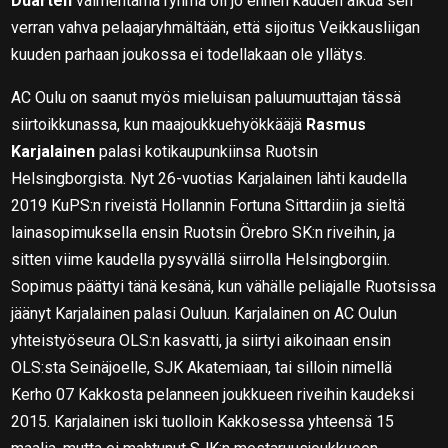
Duarten
valmentama ryhmä oli jo ennen kauden alkua sen
verran vahva pelaajaryhmältään, että sijoitus Veikkausliigan
kuuden parhaan joukossa ei todellakaan ole yllätys.
AC Oulu on saanut myös mieluisan paluumuuttajan tässä
siirtoikkunassa, kun maajoukkuehyökkääjä
Rasmus
Karjalainen
palasi kotikaupunkiinsa Ruotsin
Helsingborgista. Nyt 26-vuotias Karjalainen lähti kaudella
2019 KuPS:n riveistä Hollannin Fortuna Sittardiin ja sieltä
lainasopimuksella ensin Ruotsin Örebro SK:n riveihin, ja
sitten viime kaudella pysyvällä siirrolla Helsingborgiin.
Sopimus päättyi tänä kesänä, kun vähälle peliajalle Ruotsissa
jäänyt Karjalainen palasi Ouluun. Karjalainen on AC Oulun
yhteistyöseura OLS:n kasvatti, ja siirtyi aikoinaan ensin
OLS:sta Seinäjoelle, SJK Akatemiaan, tai silloin nimellä
Kerho 07 Kakkosta pelanneen joukkueen riveihin kaudeksi
2015. Karjalainen iski tuolloin Kakkosessa yhteensä 15