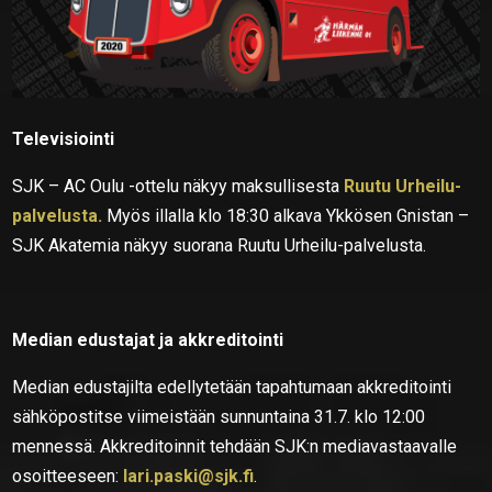
Televisiointi
SJK – AC Oulu -ottelu näkyy maksullisesta
Ruutu Urheilu-
palvelusta.
Myös illalla klo 18:30 alkava Ykkösen Gnistan –
SJK Akatemia näkyy suorana Ruutu Urheilu-palvelusta.
Median edustajat ja akkreditointi
Median edustajilta edellytetään tapahtumaan akkreditointi
sähköpostitse viimeistään sunnuntaina 31.7. klo 12:00
mennessä. Akkreditoinnit tehdään SJK:n mediavastaavalle
osoitteeseen:
lari.paski@sjk.fi
.