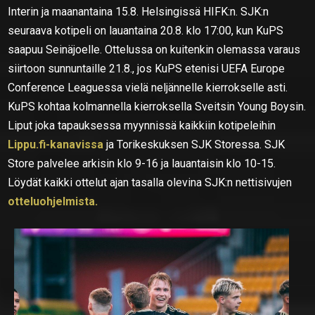
Interin ja maanantaina 15.8. Helsingissä HIFK:n. SJK:n
seuraava kotipeli on lauantaina 20.8. klo 17:00, kun KuPS
saapuu Seinäjoelle. Ottelussa on kuitenkin olemassa varaus
siirtoon sunnuntaille 21.8., jos KuPS etenisi UEFA Europe
Conference Leaguessa vielä neljännelle kierrokselle asti.
KuPS kohtaa kolmannella kierroksella Sveitsin Young Boysin.
Liput joka tapauksessa myynnissä kaikkiin kotipeleihin
Lippu.fi-kanavissa
ja Torikeskuksen SJK Storessa. SJK
Store palvelee arkisin klo 9-16 ja lauantaisin klo 10-15.
Löydät kaikki ottelut ajan tasalla olevina SJK:n nettisivujen
otteluohjelmista.