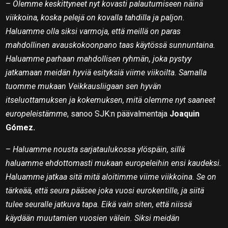
–
Olemme keskittyneet nyt kovasti palautumiseen näinä
viikkoina, koska pelejä on kovalla tahdilla ja paljon.
Haluamme olla siksi varmoja, että meillä on paras
mahdollinen avauskokoonpano taas käytössä sunnuntaina.
Haluamme parhaan mahdollisen ryhmän, joka pystyy
jatkamaan meidän hyviä esityksiä viime viikoilta. Samalla
tuomme mukaan Veikkausliigaan sen hyvän
itseluottamuksen ja kokemuksen, mitä olemme nyt saaneet
europeleistämme
, sanoo SJK:n päävalmentaja
Joaquin
Gómez.
–
Haluamme nousta sarjataulukossa ylöspäin, sillä
haluamme ehdottomasti mukaan europeleihin ensi kaudeksi.
Haluamme jatkaa sitä mitä aloitimme viime viikkoina. Se on
tärkeää, että seura pääsee joka vuosi eurokentille, ja siitä
tulee seuralle jatkuva tapa. Eikä vain siten, että niissä
käydään muutamien vuosien välein. Siksi meidän