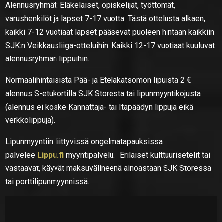
Alennusryhmät: Eläkeläiset, opiskelijat, työttömät,
varushenkilöt ja lapset 7-17 vuotta. Tästä ottelusta alkaen,
kaikki 7-12 vuotiaat lapset pääsevät puoleen hintaan kaikkiin
SJK:n Veikkausliiga-otteluihin. Kaikki 12-17 vuotiaat kuuluvat
alennusryhmän lippuihin.
Normaalihintaisista Pää- ja Eteläkatsomon lipuista 2 €
alennus S-etukortilla SJK Storesta tai lipunmyyntikojusta
(alennus ei koske Kannattaja- tai Itäpäädyn lippuja eikä
verkkolippuja).
Lipunmyyntiin liittyvissä ongelmatapauksissa
palvelee
Lippu.fi
myyntipalvelu. Erilaiset kulttuurisetelit tai
vastaavat, käyvät maksuvälineenä ainoastaan SJK Storessa
tai porttilipunmyynnissä.