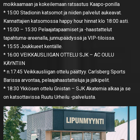
moikkaamaan ja kokeilemaan ratsastus Kaapo-ponilla
* 15:00 Stadionin katsomot ja niiden palvelut aukeavat.
Kannattajien katsomossa happy hour hinnat klo 18:00 asti.
* 15:00 – 15:30 Pelaajatapaamiset ja -haastattelut
tapahtuma-areenalla, junnupäädyssä ja VIP-tiloissa.
* 15:55 Joukkueet kentälle.
* 16:00 VEIKKAUSLIIGAN OTTELU SJK – AC OULU
KÄYNTIIN
* n.17:45 Veikkausliigan ottelu päättyy. Carlsberg Sports
Barissa arvontaa, pelaajahaastatteluja ja jälkipelit.
* 18:30 Ykkösen ottelu Gnistan – SJK Akatemia alkaa ja se
on katsottavissa Ruutu Urheilu -palvelusta.