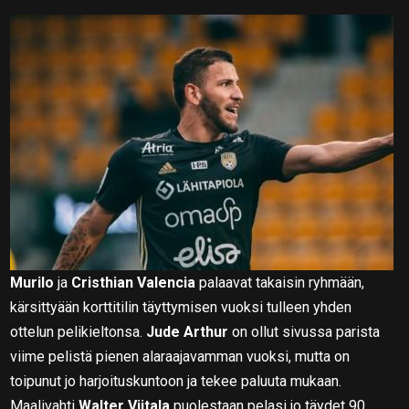
Murilo
ja
Cristhian Valencia
palaavat takaisin ryhmään,
kärsittyään korttitilin täyttymisen vuoksi tulleen yhden
ottelun pelikieltonsa.
Jude Arthur
on ollut sivussa parista
viime pelistä pienen alaraajavamman vuoksi, mutta on
toipunut jo harjoituskuntoon ja tekee paluuta mukaan.
Maalivahti
Walter Viitala
puolestaan pelasi jo täydet 90