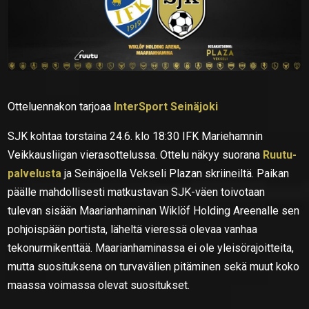
Otteluennakon tarjoaa
InterSport Seinäjoki
SJK kohtaa torstaina 24.6. klo 18:30 IFK Mariehamnin
Veikkausliigan vierasottelussa. Ottelu näkyy suorana
Ruutu-
palvelusta
ja Seinäjoella Vekseli Plazan skriineiltä. Paikan
päälle mahdollisesti matkustavan SJK-väen toivotaan
tulevan sisään Maarianhaminan Wiklöf Holding Areenalle sen
pohjoispään portista, läheltä vieressä olevaa vanhaa
tekonurmikenttää. Maarianhaminassa ei ole yleisörajoitteita,
mutta suosituksena on turvavälien pitäminen sekä muut koko
maassa voimassa olevat suositukset.