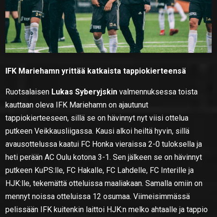
IFK Mariehamn yrittää katkaista tappiokierteensä
Ruotsalaisen
Lukas Syberyjskin
valmennuksessa toista
kauttaan oleva IFK Mariehamn on ajautunut
tappiokierteeseen, sillä se on hävinnyt nyt viisi ottelua
putkeen Veikkausliigassa. Kausi alkoi heiltä hyvin, sillä
avausottelussa kaatui FC Honka vieraissa 2-0 tuloksella ja
heti perään AC Oulu kotona 3-1. Sen jälkeen se on hävinnyt
putkeen KuPS:lle, FC Hakalle, FC Lahdelle, FC Interille ja
HJK:lle, tekemättä otteluissa maaliakaan. Samalla omiin on
mennyt noissa otteluissa 12 osumaa. Viimeisimmässä
pelissään IFK kuitenkin laittoi HJK:n melko ahtaalle ja tappio