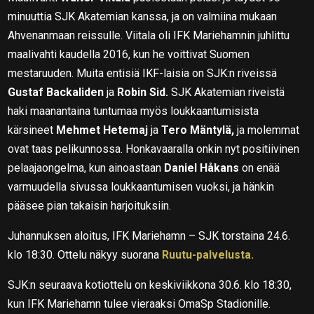
minuuttia SJK Akatemian kanssa, ja on valmiina mukaan
Ahvenanmaan reissulle. Viitala oli IFK Mariehamnin juhlittu
maalivahti kaudella 2016, kun he voittivat Suomen
mestaruuden. Muita entisiä IKF-laisia on SJK:n riveissä
Gustaf Backaliden
ja
Robin Sid.
SJK Akatemian riveistä
haki maanantaina tuntumaa myös loukkaantumisista
kärsineet
Mehmet Hetemaj
ja
Tero Mäntylä,
ja molemmat
ovat taas pelikunnossa. Honkavaaralla onkin nyt positiivinen
pelaajaongelma, kun ainoastaan
Daniel Håkans
on enää
varmuudella sivussa loukkaantumisen vuoksi, ja hänkin
pääsee pian takaisin harjoituksiin.
Juhannuksen aloitus, IFK Mariehamn – SJK torstaina 24.6.
klo 18:30. Ottelu näkyy suorana
Ruutu-palvelusta.
SJK:n seuraava kotiottelu on keskiviikkona 30.6. klo 18:30,
kun IFK Mariehamn tulee vieraaksi OmaSp Stadionille.