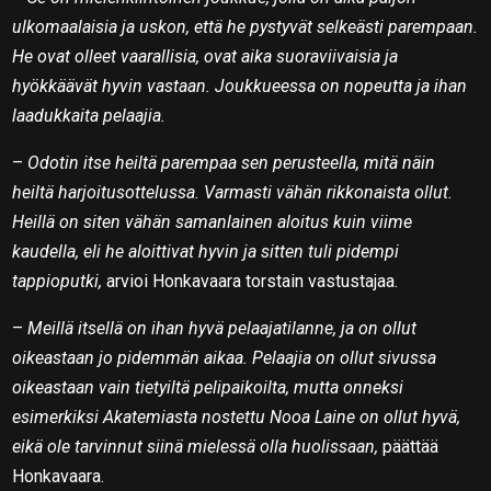
ulkomaalaisia ja uskon, että he pystyvät selkeästi parempaan.
He ovat olleet vaarallisia, ovat aika suoraviivaisia ja
hyökkäävät hyvin vastaan. Joukkueessa on nopeutta ja ihan
laadukkaita pelaajia.
–
Odotin itse heiltä parempaa sen perusteella, mitä näin
heiltä harjoitusottelussa. Varmasti vähän rikkonaista ollut.
Heillä on siten vähän samanlainen aloitus kuin viime
kaudella, eli he aloittivat hyvin ja sitten tuli pidempi
tappioputki,
arvioi Honkavaara torstain vastustajaa.
–
Meillä itsellä on ihan hyvä pelaajatilanne, ja on ollut
oikeastaan jo pidemmän aikaa. Pelaajia on ollut sivussa
oikeastaan vain tietyiltä pelipaikoilta, mutta onneksi
esimerkiksi Akatemiasta nostettu Nooa Laine on ollut hyvä,
eikä ole tarvinnut siinä mielessä olla huolissaan,
päättää
Honkavaara.