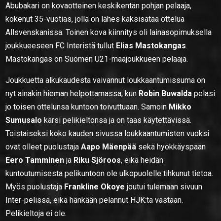
Abubakari on kovaotteinen keskikentän pohjan pelaaja,
kokenut 35-vuotias, jolla on lähes kaksisataa ottelua
Allsvenskanissa. Toinen kova kiinnitys oli lainasopimuksella
joukkueeseen FC Interistä tullut
Elias Mastokangas
.
Mastokangas on Suomen U21-maajoukkueen pelaaja.
Joukkuetta alkukaudesta vaivannut loukkaantumissuma on
nyt ainakin hieman helpottamassa, kun
Robin Buwalda
pelasi
jo toisen ottelunsa kuntoon toivuttuaan. Samoin
Mikko
Sumusalo
kärsi pelikieltonsa ja on taas käytettävissä.
Toistaiseksi koko kauden sivussa loukkaantumisten vuoksi
ovat olleet puolustaja
Aapo Mäenpää
sekä hyökkäyspään
Eero Tamminen
ja
Riku Sjöroos
, eikä heidän
kuntoutumisesta pelikuntoon ole ulkopuolelle tihkunut tietoa.
Myös puolustaja
Frankline Okoye
joutui tulemaan sivuun
Inter-pelissä, eikä hänkään pelannut HJK:ta vastaan.
Pelikieltoja ei ole.