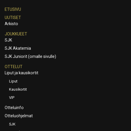
ETUSIVU
UUTISET
Arkisto
JOUKKUEET
SJK
SJK Akatemia
SJK Juniorit (omalle sivulle)
OTTELUT
Liput ja kausikortit
Liput
Kausikortit
VIP
Otteluinfo
Otteluohjelmat
SJK