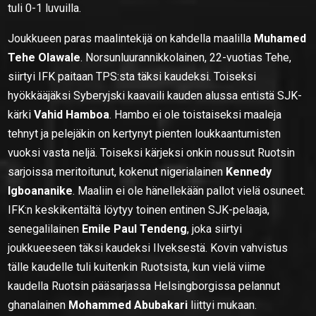
tuli 0-1 luvuilla.
Joukkueen paras maalintekijä on kahdella maalilla
Muhamed
Tehe Olawale
. Norsunluurannikkolainen, 22-vuotias Tehe,
siirtyi IFK paitaan TPS:sta täksi kaudeksi. Toiseksi
hyökkääjäksi Syberyjski kaavaili kauden alussa entistä SJK-
kärki
Vahid Hamboa
. Hambo ei ole toistaiseksi maaleja
tehnyt ja pelejäkin on kertynyt pienten loukkaantumisten
vuoksi vasta neljä. Toiseksi kärjeksi onkin noussut Ruotsin
sarjoissa meritoitunut, kokenut nigerialainen
Kennedy
Igboananike
. Maaliin ei ole hänellekään pallot vielä osuneet.
IFK:n keskikentältä löytyy toinen entinen SJK-pelaaja,
senegalilainen
Emile Paul Tendeng
, joka siirtyi
joukkueeseen täksi kaudeksi Ilveksestä. Kovin vahvistus
tälle kaudelle tuli kuitenkin Ruotsista, kun vielä viime
kaudella Ruotsin pääsarjassa Helsingborgissa pelannut
ghanalainen
Mohammed Abubakari
liittyi mukaan.