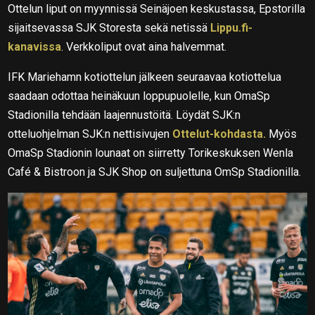
Ottelun liput on myynnissä Seinäjoen keskustassa, Epstorilla
sijaitsevassa SJK Storesta sekä netissä
Lippu.fi-
kanavissa
. Verkkoliput ovat aina halvemmat.
IFK Mariehamn kotiottelun jälkeen seuraavaa kotiottelua
saadaan odottaa heinäkuun loppupuolelle, kun OmaSp
Stadionilla tehdään laajennustöitä. Löydät SJK:n
otteluohjelman SJK:n nettisivujen
Ottelut-kohdasta.
Myös
OmaSp Stadionin lounaat on siirretty Torikeskuksen Wenla
Café & Bistroon ja SJK Shop on suljettuna OmSp Stadionilla.