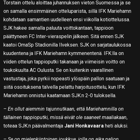
Torstain ottelu aloittaa juhannuksen vieton Suomessa ja se
on samalla ensimmäinen otteluparista, sillä IFK Mariehamn
kohdataan samantien uudelleen ensi viikolla kotiottelussa.
SJK hakee samalla paluuta voittokantaan, tappioon
päättyneen FC Inter-vieraspelin jälkeen. Sitä ennen SJK
kaatoi OmaSp Stadionilla Ilveksen. SJK on sarjataulukossa
kuudentena ja IFK Mariehamn kymmenentenä. IFK:lla on
viiden ottelun tappioputki takanaan ja viimeisin voitto on
toukokuulta AC Oulusta. Se on kuitenkin vaarallinen
vastustaja, joka pyrkii nopeasti ylöspäin pallon saatuaan ja
siitä osoituksena talvella pelattu harjoitusottelu, kun IFK
Mariehamn onnistui kaatamaan SJK:n 2-0 tuloksella.
–
En ollut aiemmin tajunnutkaan, että Mariehamnilla on
tällainen tappioputki, missä eivät ole saaneet maaliakaan
,
toteaa SJK:n päävalmentaja
Jani Honkavaara
heti aluksi.
–
Se on mielenkiintoinen joukkue, jolla on aika paljon