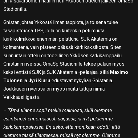
on kisakatsomo finaaliin heti Ykkösen ottelun jälkeen OmaSp
Stadionilla.
Gnistan johtaa Ykköstä ilman tappiota, ja toisena tulee
tasapisteissä TPS, jolla on kuitenkin peli muuta
kärkikolmikkoa enemmän pelattuna. SJK Akatemia on
kolmantena, vain pisteen päässä kärkikaksikosta. Siten
sunnuntain ottelu on todellinen Ykkösen kärkikamppailu.
Gnistanin riveissä OmaSp Stadionille tekee paluun myös
kaksi entistä SJK ja SJK Akatemia -pelaajaa, sillä
Maximo
Tolonen
ja
Jyri Kiuru
edustavat nykyään Gnistania.
Joukkueen riveissä on myös muita tuttuja nimiä
Veikkausliigasta.
–
Tämä tilanne sopii meille mainiosti, sillä olemme
esiintyneet erinomaisesti sarjassa, ja nyt pelaamme
kärkikamppailussa. En usko, että monikaan odotti, että
olemme tässä tilanteessa, missä nyt olemme. Olemme