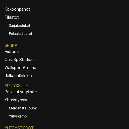
Kokoonpanot
Tilastot
Sarjataulukot
Pelaajatilastot
SEURA
Historia
OmaSp Stadion
Wallsport Areena
Jalkapallolukio
YRITYKSILLE
Palvelut yrityksille
Yhteistyössä
Meidän Kaupunki
Yrityskerho
YHTEYSTIEDOT