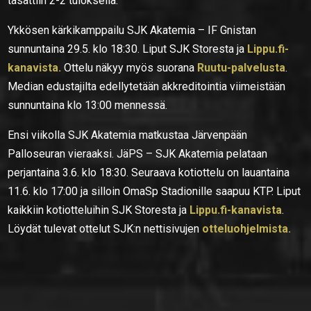
tasattiin 2-2 tuloksella.
Ykkösen kärkikamppailu SJK Akatemia – IF Gnistan
sunnuntaina 29.5. klo 18:30. Liput SJK Storesta ja
Lippu.fi-
kanavista.
Ottelu näkyy myös suorana
Ruutu-palvelusta
.
Median edustajilta edellytetään akkreditointia viimeistään
sunnuntaina klo 13:00 mennessä.
Ensi viikolla SJK Akatemia matkustaa Järvenpään
Palloseuran vieraaksi. JäPS – SJK Akatemia pelataan
perjantaina 3.6. klo 18:30. Seuraava kotiottelu on lauantaina
11.6. klo 17:00 ja silloin OmaSp Stadionille saapuu KTP. Liput
kaikkiin kotiotteluihin SJK Storesta ja
Lippu.fi-kanavista
.
Löydät tulevat ottelut SJK:n nettisivujen
otteluohjelmista.