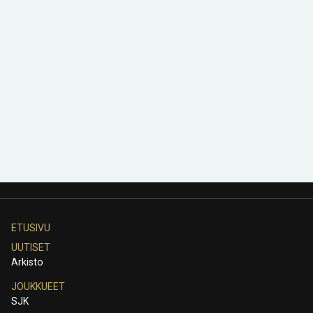
ETUSIVU
UUTISET
Arkisto
JOUKKUEET
SJK