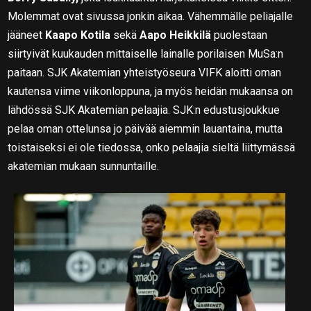
Molemmat ovat sivussa jonkin aikaa. Vähemmälle peliajalle
jääneet
Kaapo Kotila
sekä
Aapo Heikkilä
puolestaan
siirtyivät kuukauden mittaiselle lainalle porilaisen MuSa:n
paitaan. SJK Akatemian yhteistyöseura VIFK aloitti oman
kautensa viime viikonloppuna, ja myös heidän mukaansa on
lähdössä SJK Akatemian pelaajia. SJK:n edustusjoukkue
pelaa oman ottelunsa jo päivää aiemmin lauantaina, mutta
toistaiseksi ei ole tiedossa, onko pelaajia sieltä liittymässä
akatemian mukaan sunnuntaille.