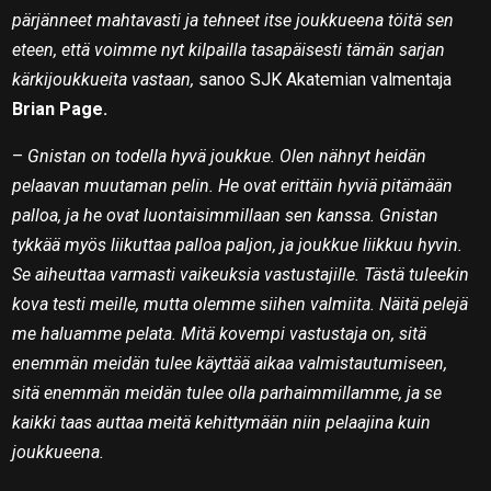
pärjänneet mahtavasti ja tehneet itse joukkueena töitä sen
eteen, että voimme nyt kilpailla tasapäisesti tämän sarjan
kärkijoukkueita vastaan,
sanoo SJK Akatemian valmentaja
Brian Page.
–
Gnistan on todella hyvä joukkue. Olen nähnyt heidän
pelaavan muutaman pelin. He ovat erittäin hyviä pitämään
palloa, ja he ovat luontaisimmillaan sen kanssa. Gnistan
tykkää myös liikuttaa palloa paljon, ja joukkue liikkuu hyvin.
Se aiheuttaa varmasti vaikeuksia vastustajille. Tästä tuleekin
kova testi meille, mutta olemme siihen valmiita. Näitä pelejä
me haluamme pelata. Mitä kovempi vastustaja on, sitä
enemmän meidän tulee käyttää aikaa valmistautumiseen,
sitä enemmän meidän tulee olla parhaimmillamme, ja se
kaikki taas auttaa meitä kehittymään niin pelaajina kuin
joukkueena.