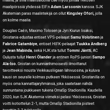
maalia, ja sillä maalisaldolla Caé myös johtaa Ykkösen
maalipörssiä yhdessä EIF:n
Adam Larssonin
kanssa. SJK
Akatemian paras maalintekijä on ollut
Kingsley Ofori,
jolla
on kolme maalia.
Douglas Caé:n, Maximo Tolosen ja Jyri Kiurun lisäksi,
Gnistania edustaa entiset VPS-pelaajat
Samu Volotinen
ja
Fabrice Gatambiye
, entiset HIFK-pelaajat
Tuukka Andberg
ja
Jean Mabinda
, sekä HJK:sta tullut
Tommi Jäntti
, AC
Oulusta tullut
Henri Ölander
ja entinen RoPS-juniori
Sampo
Ala-Iso.
Gnistan on kunnianhimoisesti ilmoittanut
tavoitteeksi nousta Veikkausliigaan lähivuosina, ja kuluva
kausi on seuralle kolmas putkeen Ykkösessä. Gnistanilla on
myös oma kannattajaryhmänsä, joka saatetaan nähdä
sunnuntaina joukkueen tukena OmaSp Stadionilla. Kaudella
2020, kun SJK Akatemia viimeksi pelasi Ykkösessä, Gnistan
voitti kotiottelun 2-1, mutta OmaSp Stadionilla pisteet