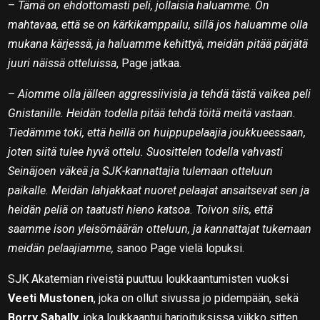
–
Tämä on ehdottomasti peli, jollaisia haluamme. On
mahtavaa, että se on kärkikamppailu, sillä jos haluamme olla
mukana kärjessä, ja haluamme kehittyä, meidän pitää pärjätä
juuri näissä otteluissa
, Page jatkaa.
–
Aiomme olla jälleen aggressiivisia ja tehdä tästä vaikea peli
Gnistanille. Heidän todella pitää tehdä töitä meitä vastaan.
Tiedämme toki, että heillä on huippupelaajia joukkueessaan,
joten siitä tulee hyvä ottelu. Suosittelen todella vahvasti
Seinäjoen väkeä ja SJK-kannattajia tulemaan otteluun
paikalle. Meidän lahjakkaat nuoret pelaajat ansaitsevat sen ja
heidän peliä on taatusti hieno katsoa. Toivon siis, että
saamme ison yleisömäärän otteluun, ja kannattajat tukemaan
meidän pelaajiamme,
sanoo Page vielä lopuksi.
SJK Akatemian riveistä puuttuu loukkaantumisten vuoksi
Veeti Mustonen
, joka on ollut sivussa jo pidempään, sekä
Borry Sabally,
joka loukkaantui harjoituksissa viikko sitten.