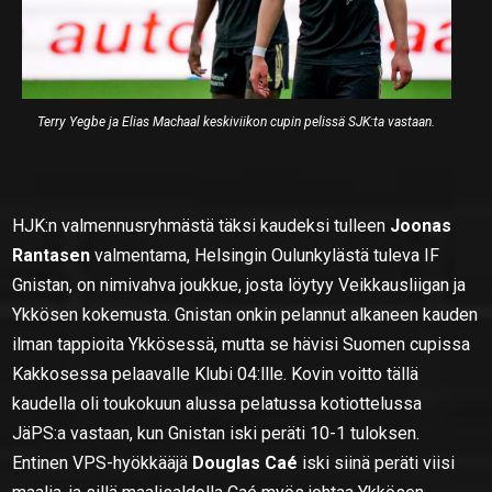
Terry Yegbe ja Elias Machaal keskiviikon cupin pelissä SJK:ta vastaan.
HJK:n valmennusryhmästä täksi kaudeksi tulleen
Joonas
Rantasen
valmentama, Helsingin Oulunkylästä tuleva IF
Gnistan, on nimivahva joukkue, josta löytyy Veikkausliigan ja
Ykkösen kokemusta. Gnistan onkin pelannut alkaneen kauden
ilman tappioita Ykkösessä, mutta se hävisi Suomen cupissa
Kakkosessa pelaavalle Klubi 04:llle. Kovin voitto tällä
kaudella oli toukokuun alussa pelatussa kotiottelussa
JäPS:a vastaan, kun Gnistan iski peräti 10-1 tuloksen.
Entinen VPS-hyökkääjä
Douglas Caé
iski siinä peräti viisi