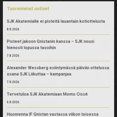
Tuoreimmat uutiset
SJK Akatemialle ei pisteitä lauantain kotiottelusta
8.8.2026
Pisteet jakoon Gnistanin kanssa – SJK nousi
hienosti lopussa tasoihin
7.8.2026
Alexander Wessberg esiintymässä päivän ottelussa
osana SJK Liikuttaa – kampanjaa
7.8.2026
Tervetuloa SJK Akatemiaan Momo Cissé
6.8.2026
Huomenna IF Gnistan vastassa viikon toisessa