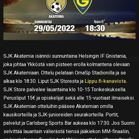
SJK Akatemia isännöi sunnuntaina Helsingin IF Gnistania,
joka johtaa Ykköstä vain pisteen erolla kolmantena olevaan
SJK Akatemiaan. Ottelu pelataan OmaSp Stadionilla ja se
alkaa klo 18:30. Liput SJK Storesta ja
Lippu.fi-kanavista.
SJK Store palvelee lauantaina klo 10-15 Torikeskuksella.
Perusliput 15€ ja opiskelijat sekä alle 15-vuotiaat ilmaiseksi.
SJK Akatemian otteluihin pääsee Akatemian omilla
kausikorteilla ja SJK-junioreiden seurakorteilla. Portit,
palvelut ja Carlsberg Sports Bar aukeaa klo 17:30. Jos Suomi
selvittää lauantain välierästä tiensä jääkiekon MM-finaaliin,