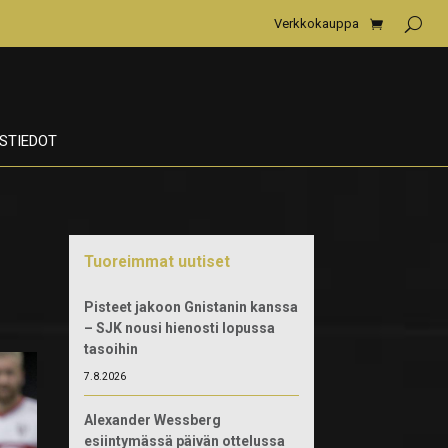
Verkkokauppa
STIEDOT
Tuoreimmat uutiset
Pisteet jakoon Gnistanin kanssa
– SJK nousi hienosti lopussa
tasoihin
7.8.2026
Alexander Wessberg
esiintymässä päivän ottelussa