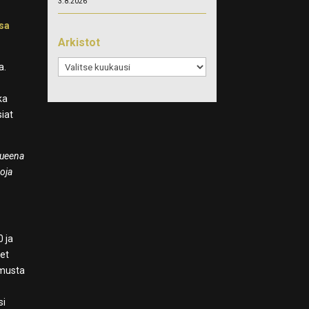
3.8.2026
isa
Arkistot
Arkistot
a.
ka
iat
kueena
poja
0 ja
met
emusta
si