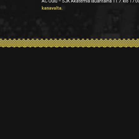
AC Oulu – SJK Akatemia lauantaina 11.7. klo 17:00
kanavalta.