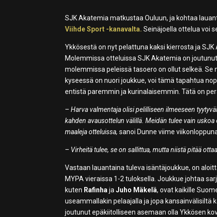
SJK Akatemia matkustaa Ouluun, ja kohtaa lauanta
Viihde Sport -kanavalta.
Seinäjoella ottelua voi 
Ykkösestä on nyt pelattuna kaksi kierrosta ja SJK
Molemmissa otteluissa SJK Akatemia on joutunut p
molemmissa peleissä tasoero on ollut selkeä. Se 
kyseessä on nuori joukkue, voi tämä tapahtua nop
entistä paremmin ja kurinalaisemmin. Tätä on p
–
Harva valmentaja olisi pelilliseen ilmeeseen tyyty
kahden avausottelun välillä. Meidän tulee vain uskoa
maaleja otteluissa,
sanoi Dunne viime viikonloppuna
–
Virheitä tulee, se on sallittua, mutta niistä pitää ot
Vastaan lauantaina tuleva isäntäjoukkue, on aloitt
MYPA vieraissa 1-2 tuloksella. Joukkue johtaa sarj
kuten
Rafinha
ja
Juho Mäkelä
, ovat kaikille Suo
useammallakin pelaajalla ja jopa kansainvälisiltä
joutunut epäkiitolliseen asemaan olla Ykkösen kovi