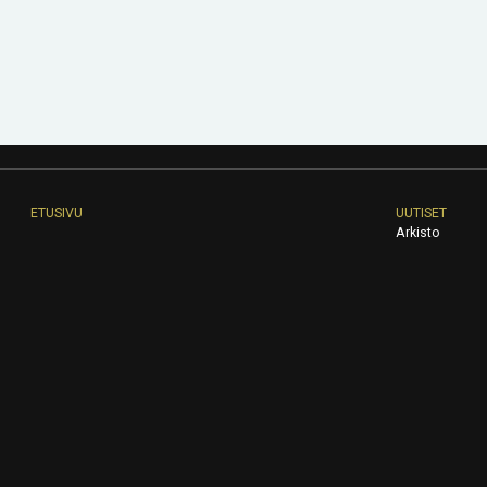
ETUSIVU
UUTISET
Arkisto