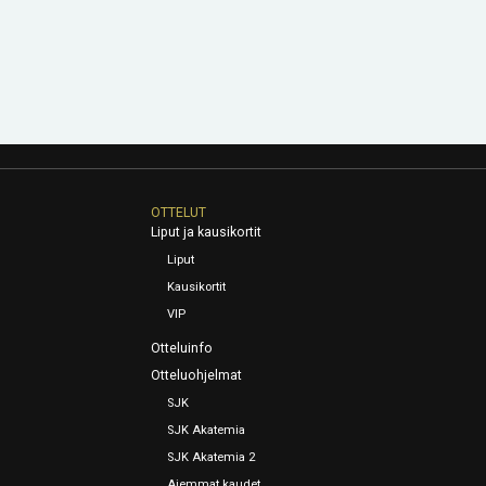
OTTELUT
Liput ja kausikortit
Liput
Kausikortit
VIP
Otteluinfo
Otteluohjelmat
SJK
SJK Akatemia
SJK Akatemia 2
Aiemmat kaudet