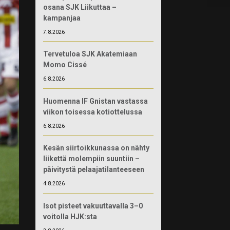
osana SJK Liikuttaa –
kampanjaa
7.8.2026
Tervetuloa SJK Akatemiaan
Momo Cissé
6.8.2026
Huomenna IF Gnistan vastassa
viikon toisessa kotiottelussa
6.8.2026
Kesän siirtoikkunassa on nähty
liikettä molempiin suuntiin –
päivitystä pelaajatilanteeseen
4.8.2026
Isot pisteet vakuuttavalla 3–0
voitolla HJK:sta