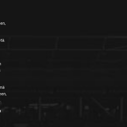
nen,
tä.
n
s
änä
een,
.
u