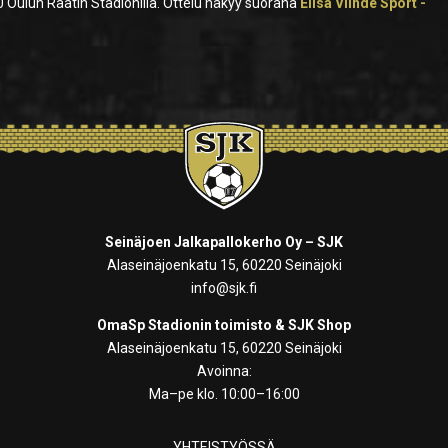
 Oulun Raatin Stadionilla. Ottelu näkyy suorana
Elisa Viihde Sport -
Seinäjoen Jalkapallokerho Oy – SJK
Alaseinäjoenkatu 15, 60220 Seinäjoki
info@sjk.fi
OmaSp Stadionin toimisto & SJK Shop
Alaseinäjoenkatu 15, 60220 Seinäjoki
Avoinna:
Ma–pe klo. 10:00–16:00
YHTEISTYÖSSÄ