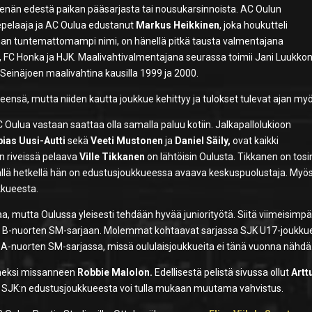
 nenän edestä paikan pääsarjasta tai nousukarsinnoista. AC Oulun
uepelaaja ja AC Oulua edustanut
Markus Heikkinen
, joka houkutteli
man tuntemattomampi nimi, on hänellä pitkä tausta valmentajana
 FC Honka ja HJK. Maalivahtivalmentajana seurassa toimii Jani Luukko
TP-Seinäjoen maalivahtina kausilla 1999 ja 2000.
ensä, mutta niiden kautta joukkue kehittyy ja tulokset tulevat ajan myö
 Oulua vastaan saattaa olla samalla paluu kotiin. Jalkapallolukioon
pias Uusi-Autti
sekä
Veeti Mustonen
ja
Daniel Säily,
ovat kaikki
en riveissä pelaava
Ville Tikkanen
on lähtöisin Oulusta. Tikkanen on tosi
ällä hetkellä hän on edustusjoukkueessa avaava keskuspuolustaja. Myö
kkueesta.
taa, mutta Oulussa yleisesti tehdään hyvää juniorityötä. Siitä viimeisimp
än B-nuorten SM-sarjaan. Molemmat kohtaavat sarjassa SJK U17-joukku
s A-nuorten SM-sarjassa, missä oululaisjoukkueita ei tänä vuonna nähdä
iimeksi missanneen
Robbie Malolon.
Edellisestä pelistä sivussa ollut
Artt
si SJK:n edustusjoukkueesta voi tulla mukaan muutama vahvistus.