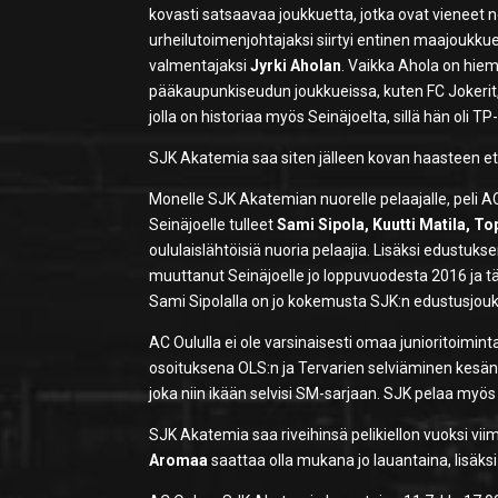
kovasti satsaavaa joukkuetta, jotka ovat vieneet
urheilutoimenjohtajaksi siirtyi entinen maajoukk
valmentajaksi
Jyrki Aholan
. Vaikka Ahola on hie
pääkaupunkiseudun joukkueissa, kuten FC Jokerit,
jolla on historiaa myös Seinäjoelta, sillä hän oli 
SJK Akatemia saa siten jälleen kovan haasteen ete
Monelle SJK Akatemian nuorelle pelaajalle, peli AC
Seinäjoelle tulleet
Sami Sipola, Kuutti Matila, To
oululaislähtöisiä nuoria pelaajia. Lisäksi edustuks
muuttanut Seinäjoelle jo loppuvuodesta 2016 ja t
Sami Sipolalla on jo kokemusta SJK:n edustusjou
AC Oululla ei ole varsinaisesti omaa junioritoimin
osoituksena OLS:n ja Tervarien selviäminen kes
joka niin ikään selvisi SM-sarjaan. SJK pelaa myö
SJK Akatemia saa riveihinsä pelikiellon vuoksi v
Aromaa
saattaa olla mukana jo lauantaina, lisäk