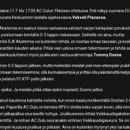
ina 11.7. klo 17:00 AC Oulun Ykkösen ottelussa. Peli näkyy suorana
El
seurata Keskustorin laidalla sijaitsevassa
Vekseli Plazassa.
 Akatemia on saanut niissä vastaansa selvästi sarjan kärkipään porukoit
oistumaan kentältä 0-3 tappio niskassaan. Selitellä voi aina, mutta
mitä SJK Akatemia voi kuitenkin tehdä, on nostaa omaa tasoaan, ja kos
eastikin kauden aikana. Pitää vain uskoa omaan tekemiseen ja tehdä as
eräänkuuluttanut myös joukkueen vastuuvalmentaja
Tommy Dunne.
väinen 0-3 tappion jälkeen, mutta mielestäni meidän peli meni eteenpäin jouk
 omaan tekemiseemme, olla kurinalaisempia ja yrittää olla päästämättä help
 pelatun FC KTP-pelin jälkeen.
taa opiksi. Ja meidän pitää ottaa opiksi nopeasti,
Dunne jatkoi.
anut kautensa kahdella voitolla, kun ensin kaatui kotikentällä Gnistan 2-
aa. Paperilla AC Oulu on kenties KPV:n ohella koko sarjan kovin, sillä ni
men jalkapalloa seuraaville tuttuja. Joukkueessa riittää Veikkausliigakok
 kentiltä. Ja onhan AC Oulu seuranakin entinen Veikkausliigaseura. Se on
mpiin kuuluva joukkue jo pitkään. Aina on kuitenkin löytynyt yksi tai kak