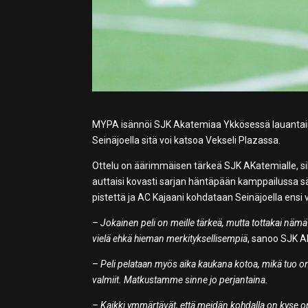
MYPA isännöi SJK Akatemiaa Ykkösessä lauantaina
Seinäjoella sitä voi katsoa Vekseli Plazassa.
Ottelu on äärimmäisen tärkeä SJK AKatemialle, si
auttaisi kovasti sarjan häntäpään kamppailussa sä
pistettä ja AC Kajaani kohdataan Seinäjoella ensi vi
–
Jokainen peli on meille tärkeä, mutta tottakai näm
vielä ehkä hieman merkityksellisempiä
, sanoo SJK 
–
Peli pelataan myös aika kaukana kotoa, mikä tuo o
valmiit. Matkustamme sinne jo perjantaina.
–
Kaikki ymmärtävät, että meidän kohdalla on kyse op