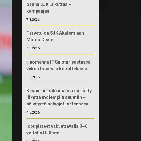
osana SJK Liikuttaa –
kampanjaa
7.8.2026
Tervetuloa SJK Akatemiaan
Momo Cissé
6.8.2026
Huomenna IF Gnistan vastassa
viikon toisessa kotiottelussa
6.8.2026
Kesän siirtoikkunassa on nähty
liikettä molempiin suuntiin –
päivitystä pelaajatilanteeseen
4.8.2026
Isot pisteet vakuuttavalla 3–0
voitolla HJK:sta