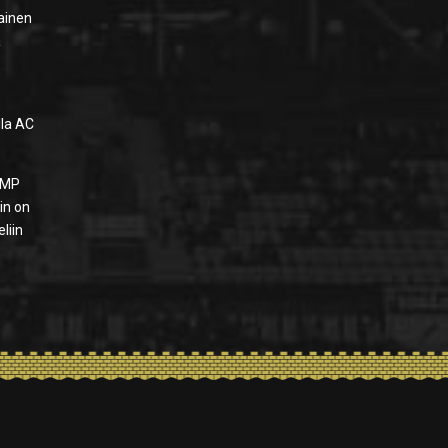
lainen
ä
lla AC
0 MP
in on
eliin