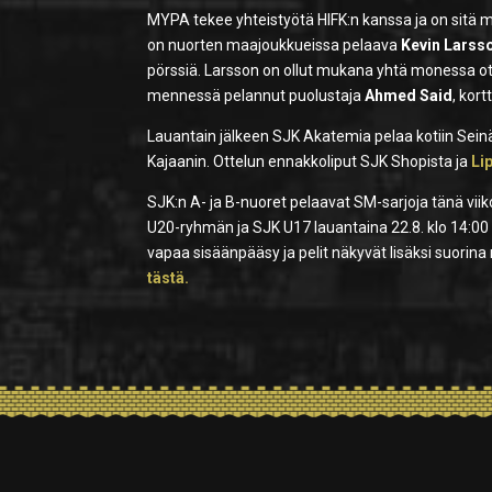
MYPA tekee yhteistyötä HIFK:n kanssa ja on sitä my
on nuorten maajoukkueissa pelaava
Kevin Larss
pörssiä. Larsson on ollut mukana yhtä monessa ott
mennessä pelannut puolustaja
Ahmed Said
, kort
Lauantain jälkeen SJK Akatemia pelaa kotiin Seinä
Kajaanin. Ottelun ennakkoliput SJK Shopista ja
Li
SJK:n A- ja B-nuoret pelaavat SM-sarjoja tänä vii
U20-ryhmän ja SJK U17 lauantaina 22.8. klo 14:0
vapaa sisäänpääsy ja pelit näkyvät lisäksi suorina
tästä.