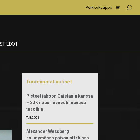
Verkkokauppa
STIEDOT
Tuoreimmat uutiset
Pisteet jakoon Gnistanin kanssa
– SJK nousi hienosti lopussa
tasoihin
7.8.2026
Alexander Wessberg
esiintymässä päivän ottelussa