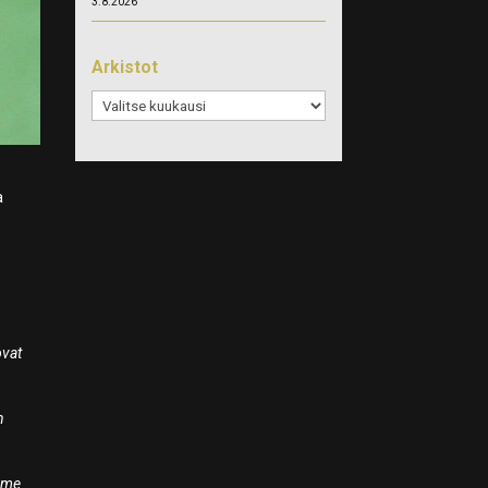
3.8.2026
Arkistot
Arkistot
a
ovat
n
ä me