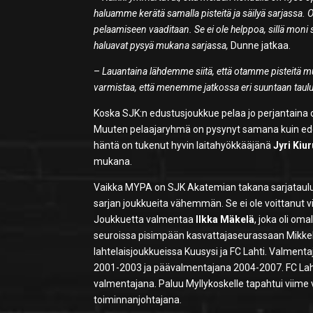
haluamme kerätä samalla pisteitä ja säilyä sarjassa.
pelaamiseen vaaditaan. Se ei ole helppoa, sillä moni s
haluavat pysyä mukana sarjassa,
Dunne jatkaa.
–
Lauantaina lähdemme siitä, että otamme pisteitä
varmistaa, että menemme jatkossa eri suuntaan taul
Koska SJK:n edustusjoukkue pelaa jo perjantaina
Muuten pelaajaryhmä on pysynyt samana kuin edel
häntä on tukenut hyvin laitahyökkääjänä
Jyri Kiu
mukana.
Vaikka MYPA on SJK Akatemian takana sarjatauluk
sarjan joukkueita vähemmän. Se ei ole voittanut vi
Joukkuetta valmentaa
Ilkka Mäkelä
, joka oli o
seuroissa pisimpään kasvattajaseurassaan Mikkelin
lahtelaisjoukkueissa Kuusysi ja FC Lahti. Valme
2001-2003 ja päävalmentajana 2004-2007. FC Lah
valmentajana. Paluu Myllykoskelle tapahtui viim
toiminnanjohtajana.