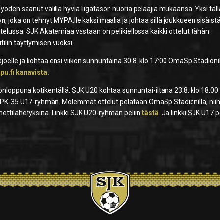
öden saanut välillä hyviä liigatason nuoria pelaajia mukaansa. Yksi täl
on
, joka on tehnyt MYPA:lle kaksi maalia ja johtaa sillä joukkueen sisäist
elussa. SJK Akatemiaa vastaan on pelikiellossa kaikki ottelut tähän
titilin täyttymisen vuoksi.
joelle ja kohtaa ensi viikon sunnuntaina 30.8. klo 17:00 OmaSp Stadioni
ppu.fi kanavista.
konloppuna kotikentällä. SJK U20 kohtaa sunnuntai-iltana 23.8. klo 18:0
0 PK-35 U17-ryhmän. Molemmat ottelut pelataan OmaSp Stadionilla, niih
 nettilähetyksinä. Linkki SJK U20-ryhmän peliin
tästä
. Ja linkki SJK U17 p