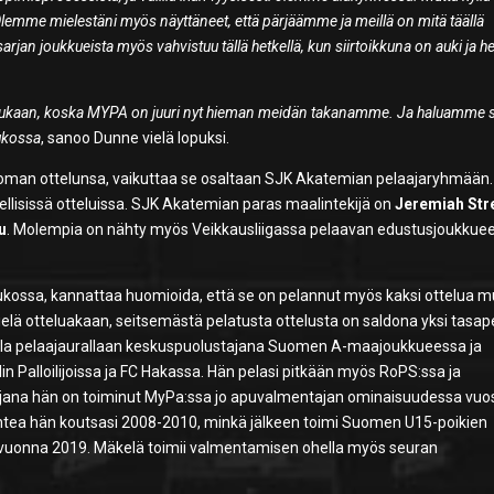
 Olemme mielestäni myös näyttäneet, että pärjäämme ja meillä on mitä täällä
arjan joukkueista myös vahvistuu tällä hetkellä, kun siirtoikkuna on auki ja h
 mukaan, koska MYPA on juuri nyt hieman meidän takanamme. Ja haluamme s
ukossa
, sanoo Dunne vielä lopuksi.
 oman ottelunsa, vaikuttaa se osaltaan SJK Akatemian pelaajaryhmään.
lisissä otteluissa. SJK Akatemian paras maalintekijä on
Jeremiah Str
ru
. Molempia on nähty myös Veikkausliigassa pelaavan edustusjoukkue
ossa, kannattaa huomioida, että se on pelannut myös kaksi ottelua m
elä otteluakaan, seitsemästä pelatusta ottelusta on saldona yksi tasape
malla pelaajaurallaan keskuspuolustajana Suomen A-maajoukkueessa ja
 Palloilijoissa ja FC Hakassa. Hän pelasi pitkään myös RoPS:ssa ja
ntajana hän on toiminut MyPa:ssa jo apuvalmentajan ominaisuudessa vuo
tea hän koutsasi 2008-2010, minkä jälkeen toimi Suomen U15-poikien
e vuonna 2019. Mäkelä toimii valmentamisen ohella myös seuran