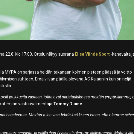
 22.8. klo 17:00. Ottelu näkyy suorana
Elisa Viihde Sport
-kanavalta j
llä MYPA on sarjassa heidän takanaan kolmen pisteen päässä ja voitto
ilymisen suhteen. Eroa viivan päällä olevana AC Kajaaniin kun on neljä
ikolla.
ä pelit joukkueita vastaan, jotka ovat sarjataulukossa meidän ympärillämme, 
Akatemian vastuuvalmentaja
Tommy Dunne.
mat haasteensa. Meidän tulee vain tehdä kaikki sen eteen, että olemme siihe
pimisprosessista, ja välillä ihan fyysisesti olemme alakynnessä. Mutta kyll