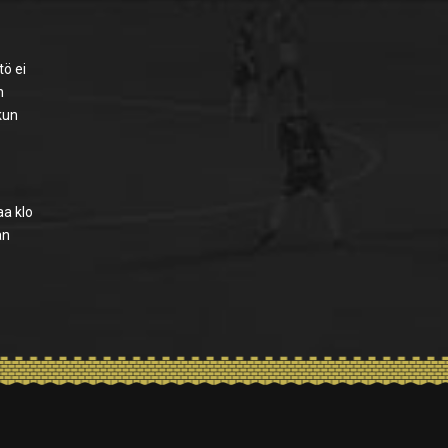
tö ei
n
 kun
aa klo
an