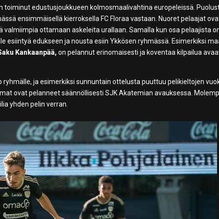
n toiminut edustusjoukkueen kolmosmaalivahtina europeleissä. Puolus
ssä ensimmäisellä kierroksella FC Floraa vastaan. Nuoret pelaajat ova
 valmiimpia ottamaan askeleita urallaan. Samalla kun osa pelaajista on
le esiintyä edukseen ja nousta esiin Ykkösen ryhmässä. Esimerkiksi ma
Saku Kankaanpää,
on pelannut erinomaisesti ja koventaa kilpailua ava
o ryhmälle, ja esimerkiksi sunnuntain ottelusta puuttuu pelikieltojen vuo
at ovat pelanneet säännöllisesti SJK Akatemian avauksessa. Molemp
uilia yhden pelin verran.