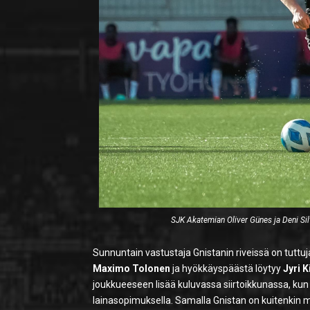
SJK Akatemian Oliver Günes ja Deni Sil
Sunnuntain vastustaja Gnistanin riveissä on tuttuj
Maximo Tolonen
ja hyökkäyspäästä löytyy
Jyri K
joukkueeseen lisää kuluvassa siirtoikkunassa, ku
lainasopimuksella. Samalla Gnistan on kuitenkin m