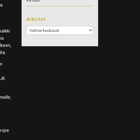
4.8.2026
na
Arkistot
Arkistot
kaikki
ia
lkeen,
lta.
än
SJK
meille,
urope