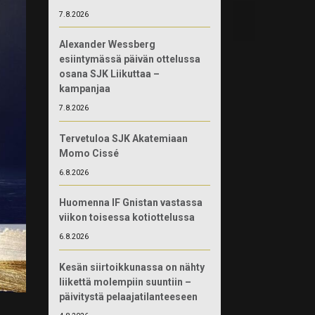
7.8.2026
Alexander Wessberg
esiintymässä päivän ottelussa
osana SJK Liikuttaa –
kampanjaa
7.8.2026
Tervetuloa SJK Akatemiaan
Momo Cissé
6.8.2026
Huomenna IF Gnistan vastassa
viikon toisessa kotiottelussa
6.8.2026
Kesän siirtoikkunassa on nähty
liikettä molempiin suuntiin –
päivitystä pelaajatilanteeseen