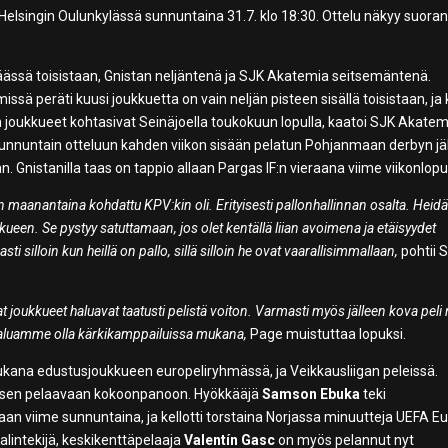
elsingin Oulunkylässä sunnuntaina 31.7. klo 18:30. Ottelu näkyy suora
äässä toisistaan, Gnistan neljäntenä ja SJK Akatemia seitsemäntenä.
ssä peräti kuusi joukkuetta on vain neljän pisteen sisällä toisistaan, ja 
joukkueet kohtasivat Seinäjoella toukokuun lopulla, kaatoi SJK Akatem
 sunnuntain otteluun kahden viikon sisään pelatun Pohjanmaan derbyn jä
n. Gnistanilla taas on tappio allaan Pargas IF:n vieraana viime viikonlopu
n maanantaina kohdattu KPV:kin oli. Erityisesti pallonhallinnan osalta. Heid
kkueen. Se pystyy satuttamaan, jos olet kentällä liian avoimena ja etäisyydet
ti silloin kun heillä on pallo, sillä silloin he ovat vaarallisimmallaan,
pohtii 
 joukkueet haluavat taatusti pelistä voiton. Varmasti myös jälleen kova peli 
s haluamme olla kärkikamppailuissa mukana,
Page muistuttaa lopuksi.
mukana edustusjoukkueen europeliryhmässä, ja Veikkausliigan peleissä.
uksen pelaavaan kokoonpanoon. Hyökkääjä
Samson Ebuka
teki
an viime sunnuntaina, ja kellotti torstaina Norjassa minuutteja UEFA E
intekijä, keskikenttäpelaaja
Valentín Gasc
on myös pelannut nyt