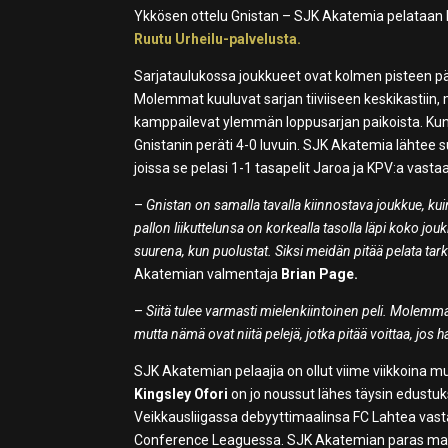
Ykkösen ottelu Gnistan – SJK Akatemia pelataan H
Ruutu Urheilu-palvelusta.
Sarjataulukossa joukkueet ovat kolmen pisteen p
Molemmat kuuluvat sarjan tiiviiseen keskikastiin, mi
kamppailevat ylemmän loppusarjan paikoista. Kun 
Gnistanin peräti 4-0 luvuin. SJK Akatemia lähtee
joissa se pelasi 1-1 tasapelit Jaroa ja KPV:a vastaa
–
Gnistan on samalla tavalla kiinnostava joukkue, kui
pallon liikuttelunsa on korkealla tasolla läpi koko jou
suurena, kun puolustat. Siksi meidän pitää pelata tarkas
Akatemian valmentaja
Brian Page.
–
Siitä tulee varmasti mielenkiintoinen peli. Molemmat
mutta nämä ovat niitä pelejä, jotka pitää voittaa, jo
SJK Akatemian pelaajia on ollut viime viikkoina 
Kingsley Ofori
on jo noussut lähes täysin edust
Veikkausliigassa debyyttimaalinsa FC Lahtea vasta
Conference Leaguessa. SJK Akatemian paras maal