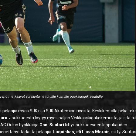
verio matkaavat sunnuntaina tutuille kulmille pääkaupunkiseudulle.
a pelaajia myös SJK:n ja SJK Akatemian riveistä. Keskikentällä peliä tek
iuru
. Joukkueesta löytyy myös paljon Veikkausliigakokemusta, ja sitä tul
n AC Oulun hyökkääjä
Onni Suutari
liittyi joukkueeseen loppukauden
enettänyt tärkeitä pelaajia.
Luquinhas, eli Lucas Morais
, siirtyi Suutar