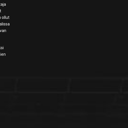
taja
t
 ollut
alissa
avan
ksi
ien