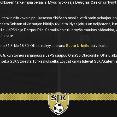
 joukkueen tärkeimpiä pelaajia. Myös hyökkääjä
Douglas Caé
on siirtynyt
uitenkin niin kova nippu kasassa Ykkösen tasolle, että parin pelaajan läh
ta Gnistan olikin sarjan kärkijoukkueita. Nyt sijoitus on neljäntenä, ku
V:lle, JäPS:lle ja Pargas IF:lle. Samalla on tullut myös maukas päänahka,
1 luvuin.
a 31.8. klo 18:30. Ottelu näkyy suorana
Ruutu Urheilu
-palvelusta.
6.8. kun toinen sarjanousija JäPS saapuu OmaSp Stadionille. Ottelu alk
a
sekä SJK Storesta Torikeskukselta. Löydät kaikki tulevat SJK Akatemi