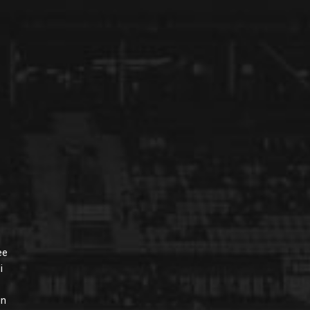
ee
i
in