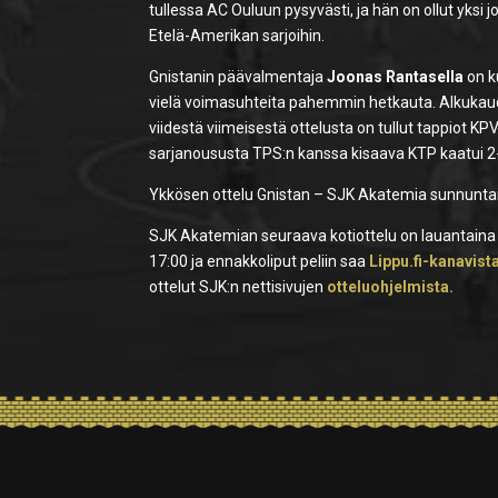
tullessa AC Ouluun pysyvästi, ja hän on ollut yksi
Etelä-Amerikan sarjoihin.
Gnistanin päävalmentaja
Joonas Rantasella
on k
vielä voimasuhteita pahemmin hetkauta. Alkukaudes
viidestä viimeisestä ottelusta on tullut tappiot KP
sarjanoususta TPS:n kanssa kisaava KTP kaatui 2-
Ykkösen ottelu Gnistan – SJK Akatemia sunnuntain
SJK Akatemian seuraava kotiottelu on lauantaina 
17:00 ja ennakkoliput peliin saa
Lippu.fi-kanavist
ottelut SJK:n nettisivujen
otteluohjelmista.