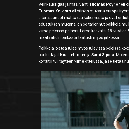
Veikkausliigaa ja maalivahti
Tuomas Pöyhönen
o
Tuomas Koivisto
oli hänkin mukana europeliryhmä
siten saaneet mahtavaa kokemusta ja ovat entistä
edustuksen mukana, on se tarjonnut paikkoja muil
viime peleissä pelannut oma kasvatti, 18-vuotias
maalivahdin paikasta taatusti myös jatkossa.
Paikkoja loistaa tulee myös tulevissa peleissä kok
puolustajat
Noa Lehtonen
ja
Sami Sipola.
Molemm
korttitili tuli täyteen viime ottelussa, ja se tietää h