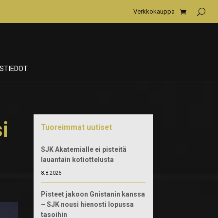
Verkkokauppa
STIEDOT
i
Tuoreimmat uutiset
SJK Akatemialle ei pisteitä
lauantain kotiottelusta
8.8.2026
Pisteet jakoon Gnistanin kanssa
– SJK nousi hienosti lopussa
tasoihin