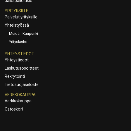
Jalkapallolukio
YRITYKSILLE
Palvelut yrityksille
Yhteistyössä
Meidän Kaupunki
Yrityskerho
YHTEYSTIEDOT
Yhteystiedot
Laskutusosoitteet
Rekrytointi
Tietosuojaseloste
VERKKOKAUPPA
Verkkokauppa
Ostoskori