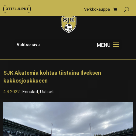
OTTELULIPUT
Verkkokauppa
Valitse sivu
SJK Akatemia kohtaa tiistaina Ilveksen
kakkosjoukkueen
4.4.2022
|
Ennakot
,
Uutiset