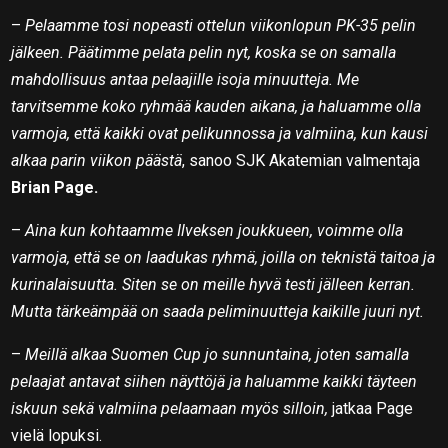
–
Pelaamme tosi nopeasti ottelun viikonlopun PK-35 pelin
jälkeen. Päätimme pelata pelin nyt, koska se on samalla
mahdollisuus antaa pelaajille isoja minuutteja. Me
tarvitsemme koko ryhmää kauden aikana, ja haluamme olla
varmoja, että kaikki ovat pelikunnossa ja valmiina, kun kausi
alkaa parin viikon päästä
, sanoo SJK Akatemian valmentaja
Brian Page.
–
Aina kun kohtaamme Ilveksen joukkueen, voimme olla
varmoja, että se on laadukas ryhmä, joilla on teknistä taitoa ja
kurinalaisuutta. Siten se on meille hyvä testi jälleen kerran.
Mutta tärkeämpää on saada peliminuutteja kaikille juuri nyt.
–
Meillä alkaa Suomen Cup jo sunnuntaina, joten samalla
pelaajat antavat siihen näyttöjä ja haluamme kaikki täyteen
iskuun sekä valmiina pelaamaan myös silloin,
jatkaa Page
vielä lopuksi.