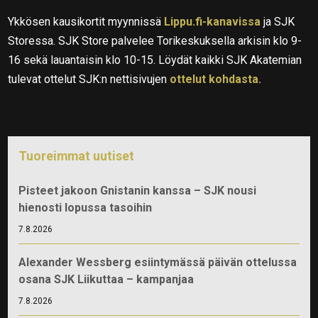
Ykkösen kausikortit myynnissä
Lippu.fi-kanavissa
ja SJK
Storessa. SJK Store palvelee Torikeskuksella arkisin klo 9-
16 sekä lauantaisin klo 10-15. Löydät kaikki SJK Akatemian
tulevat ottelut SJK:n nettisivujen
ottelut kohdasta.
Tuoreimmat uutiset
Pisteet jakoon Gnistanin kanssa – SJK nousi
hienosti lopussa tasoihin
7.8.2026
Alexander Wessberg esiintymässä päivän ottelussa
osana SJK Liikuttaa – kampanjaa
7.8.2026