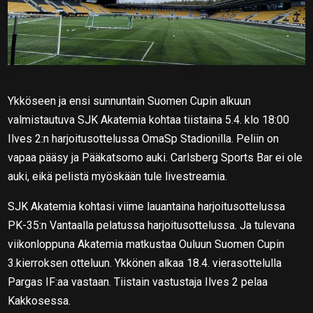
Ykköseen ja ensi sunnuntain Suomen Cupin alkuun
valmistautuva SJK Akatemia kohtaa tiistaina 5.4. klo 18:00
Ilves 2:n harjoitusottelussa OmaSp Stadionilla. Peliin on
vapaa pääsy ja Pääkatsomo auki. Carlsberg Sports Bar ei ole
auki, eikä pelistä myöskään tule livestreamia.
SJK Akatemia kohtasi viime lauantaina harjoitusottelussa
PK-35:n Vantaalla pelatussa harjoitusottelussa. Ja tulevana
viikonloppuna Akatemia matkustaa Ouluun Suomen Cupin
3.kierroksen otteluun. Ykkönen alkaa 18.4. vierasottelulla
Pargas IF:aa vastaan. Tiistain vastustaja Ilves 2 pelaa
Kakkosessa.