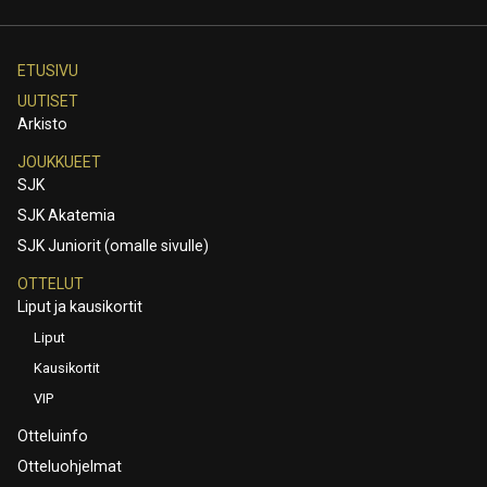
ETUSIVU
UUTISET
Arkisto
JOUKKUEET
SJK
SJK Akatemia
SJK Juniorit (omalle sivulle)
OTTELUT
Liput ja kausikortit
Liput
Kausikortit
VIP
Otteluinfo
Otteluohjelmat