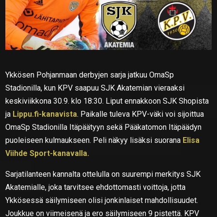
Ykkösen Pohjanmaan derbyjen sarja jatkuu OmaSp
Stadionilla, kun KPV saapuu SJK Akatemian vieraaksi
keskiviikkona 30.9. klo 18:30. Liput ennakkoon SJK Shopista
ja
Lippu.fi-kanavista
. Paikalle tuleva KPV-väki voi sijoittua
OmaSp Stadionilla Itäpäätyyn sekä Pääkatomon Itäpäädyn
puoleiseen kulmaukseen. Peli näkyy lisäksi suorana
Elisa
Viihde Sport-kanavalla.
Sarjatilanteen kannalta ottelulla on suurempi merkitys SJK
Akatemialle, joka tarvitsee ehdottomasti voittoja, jotta
Ykkösessä säilymiseen olisi jonkinlaiset mahdollisuudet.
Joukkue on viimeisenä ja ero säilymiseen 9 pistettä. KPV