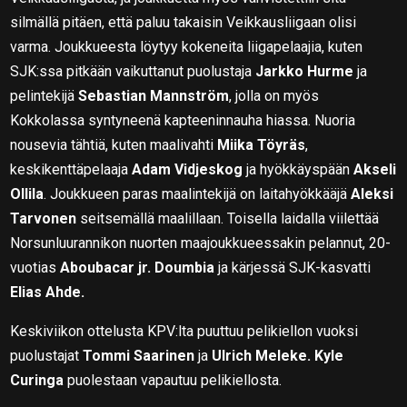
silmällä pitäen, että paluu takaisin Veikkausliigaan olisi
varma. Joukkueesta löytyy kokeneita liigapelaajia, kuten
SJK:ssa pitkään vaikuttanut puolustaja
Jarkko Hurme
ja
pelintekijä
Sebastian Mannström
, jolla on myös
Kokkolassa syntyneenä kapteeninnauha hiassa. Nuoria
nousevia tähtiä, kuten maalivahti
Miika Töyräs
,
keskikenttäpelaaja
Adam Vidjeskog
ja hyökkäyspään
Akseli
Ollila
. Joukkueen paras maalintekijä on laitahyökkääjä
Aleksi
Tarvonen
seitsemällä maalillaan. Toisella laidalla viilettää
Norsunluurannikon nuorten maajoukkueessakin pelannut, 20-
vuotias
Aboubacar jr. Doumbia
ja kärjessä SJK-kasvatti
Elias Ahde.
Keskiviikon ottelusta KPV:lta puuttuu pelikiellon vuoksi
puolustajat
Tommi Saarinen
ja
Ulrich Meleke.
Kyle
Curinga
puolestaan vapautuu pelikiellosta.