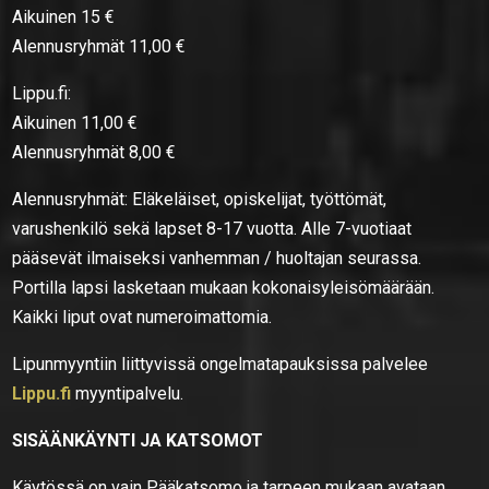
Aikuinen 15 €
Alennusryhmät 11,00 €
Lippu.fi:
Aikuinen 11,00 €
Alennusryhmät 8,00 €
Alennusryhmät: Eläkeläiset, opiskelijat, työttömät,
varushenkilö sekä lapset 8-17 vuotta. Alle 7-vuotiaat
pääsevät ilmaiseksi vanhemman / huoltajan seurassa.
Portilla lapsi lasketaan mukaan kokonaisyleisömäärään.
Kaikki liput ovat numeroimattomia.
Lipunmyyntiin liittyvissä ongelmatapauksissa palvelee
Lippu.fi
myyntipalvelu.
SISÄÄNKÄYNTI JA KATSOMOT
Käytössä on vain Pääkatsomo ja tarpeen mukaan avataan