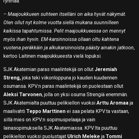
ryhmää.
–
Maajoukkueen suhteen itselläni on aika hyvät näkymät.
Olen ollut nyt kolme vuotta siellä mukana suunnilleen
kaikissa tapahtumissa. Pelit maajoukkueessa on mennyt
myös ihan hyvin. EM-karsinnoissa ollaan oltu kahtena
vuotena peräkkäin ja alkukarsinnoista päästy ainakin jatkoon
,
kertoo Laitinen maajoukkueesta vielä lopuksi.
SJK Akatemian paras maalintekijä on ollut
Jeremiah
Streng,
joka teki viikonloppuna jo kauden kuudennen
osumansa. KPV:n paras maalintekijä on puolestaan ollut
Aleksi Tarvonen
, jolla on yksi osuma Strengiä enemmän.
SJK Akatemialta puuttuu pelikiellon vuoksi
Arttu Aromaa
ja
maalivahti
Teppo Marttinen
ei saa pelata KPV:ta vastaan,
sillä mies on KPV:n sopimuspelaaja ja vain
lainasopimuksella SJK Akatemiassa. KPV:lta puuttuu
pelikiellon vuoksi puolustajat
Ulrich Meleke
ja
Tommi