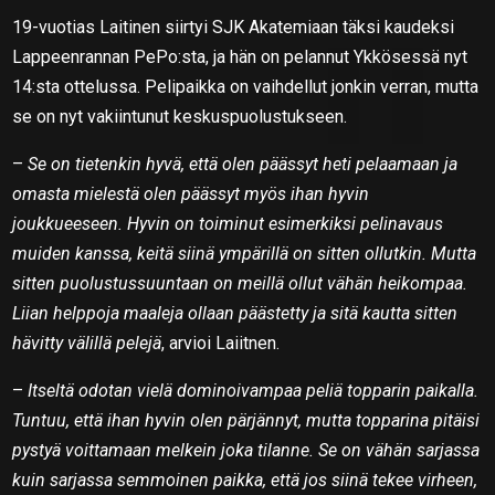
19-vuotias Laitinen siirtyi SJK Akatemiaan täksi kaudeksi
Lappeenrannan PePo:sta, ja hän on pelannut Ykkösessä nyt
14:sta ottelussa. Pelipaikka on vaihdellut jonkin verran, mutta
se on nyt vakiintunut keskuspuolustukseen.
–
Se on tietenkin hyvä, että olen päässyt heti pelaamaan ja
omasta mielestä olen päässyt myös ihan hyvin
joukkueeseen. Hyvin on toiminut esimerkiksi pelinavaus
muiden kanssa, keitä siinä ympärillä on sitten ollutkin. Mutta
sitten puolustussuuntaan on meillä ollut vähän heikompaa.
Liian helppoja maaleja ollaan päästetty ja sitä kautta sitten
hävitty välillä pelejä
, arvioi Laiitnen.
–
Itseltä odotan vielä dominoivampaa peliä topparin paikalla.
Tuntuu, että ihan hyvin olen pärjännyt, mutta topparina pitäisi
pystyä voittamaan melkein joka tilanne. Se on vähän sarjassa
kuin sarjassa semmoinen paikka, että jos siinä tekee virheen,