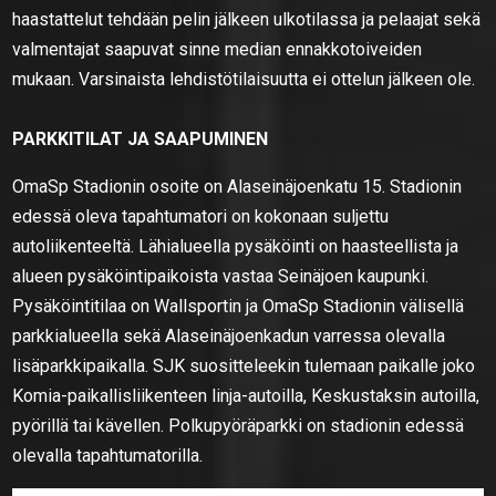
haastattelut tehdään pelin jälkeen ulkotilassa ja pelaajat sekä
valmentajat saapuvat sinne median ennakkotoiveiden
mukaan. Varsinaista lehdistötilaisuutta ei ottelun jälkeen ole.
PARKKITILAT JA SAAPUMINEN
OmaSp Stadionin osoite on Alaseinäjoenkatu 15. Stadionin
edessä oleva tapahtumatori on kokonaan suljettu
autoliikenteeltä. Lähialueella pysäköinti on haasteellista ja
alueen pysäköintipaikoista vastaa Seinäjoen kaupunki.
Pysäköintitilaa on Wallsportin ja OmaSp Stadionin välisellä
parkkialueella sekä Alaseinäjoenkadun varressa olevalla
lisäparkkipaikalla. SJK suositteleekin tulemaan paikalle joko
Komia-paikallisliikenteen linja-autoilla, Keskustaksin autoilla,
pyörillä tai kävellen. Polkupyöräparkki on stadionin edessä
olevalla tapahtumatorilla.