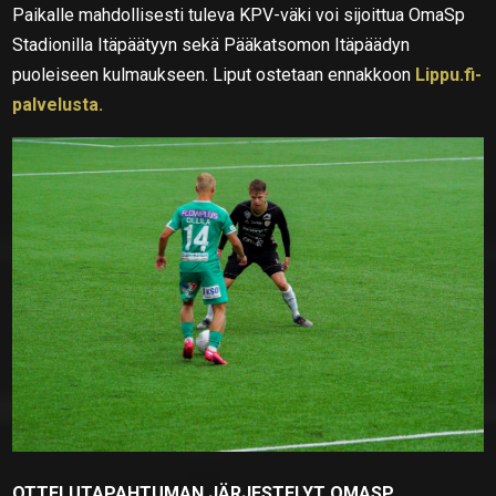
Paikalle mahdollisesti tuleva KPV-väki voi sijoittua OmaSp
Stadionilla Itäpäätyyn sekä Pääkatsomon Itäpäädyn
puoleiseen kulmaukseen. Liput ostetaan ennakkoon
Lippu.fi-
palvelusta.
OTTELUTAPAHTUMAN JÄRJESTELYT OMASP