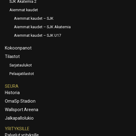
SJK Akatemia 2
Aiemmat kaudet
Aiemmat kaudet – SJK
Aiemmat kaudet – SJK Akatemia
Aiemmat kaudet – SJK U17
Kokoonpanot
Tilastot
Sarjataulukot
Pelaajatilastot
SEURA
Historia
OmaSp Stadion
Wallsport Areena
Jalkapallolukio
YRITYKSILLE
Palvelut yrityksille