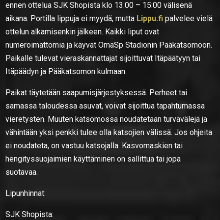
ennen ottelua SJK Shopista klo 13:00 – 15:00 välisenä
aikana. Portilla lippuja ei myydä, mutta
Lippu.fi
palvelee vielä
ottelun alkamisenkin jälkeen. Kaikki liput ovat
numeroimattomia ja käyvät OmaSp Stadionin Pääkatsomoon.
Paikalle tulevat vieraskannattajat sijoittuvat Itäpäätyyn tai
Itäpäädyn ja Pääkatsomon kulmaan.
Paikat täytetään saapumisjärjestyksessä. Perheet tai
samassa taloudessa asuvat, voivat sijoittua tapahtumassa
vieretysten. Muuten katsomossa noudatetaan turvavälejä ja
vähintään yksi penkki tulee olla katsojien välissä. Jos ohjeita
ei noudateta, on vastuu katsojalla. Kasvomaskien tai
hengityssuojaimien käyttäminen on sallittua tai jopa
suotavaa.
Lipunhinnat:
SJK Shopista: