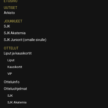
ETUSIVU
UUTISET
Arkisto
JOUKKUEET
SJK
SJK Akatemia
SJK Juniorit (omalle sivulle)
OTTELUT
Liput ja kausikortit
Liput
Kausikortit
VIP
Otteluinfo
Otteluohjelmat
SJK
SJK Akatemia