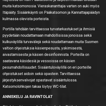
muita katsomonosia. Vieraskananttajia varten on auki myös
Itäpääty. Sisäänkäynti on Pääkatsomon ja Kannattajapäädyn
kulmassa olevista porteista.
Portilla tehdään tarvittaessa turvatarkastukset ja ihmisiä
pyydetään noudattamaan mahdollisissa jonoissa sekä
kulkuväylillä turvavälejä sekä noudattamaan muita Suomen
valtion ohjeistuksia käsienpesusta, yskimisestä,
aivastamisesta ja käsien desinfioinnista. Porteilla on
saatavana käsidesiä ja vessoissa on käsien
pesumahdollisuudet. Sisääntuloväylillä on eri porteille
ohjeistukset aidoin sekä opastein. Tarvittaessa
järjestyksenvalvojat opastavat sisääntulossa.
Katsomolohkojen takaa löytyy WC-tilat.
ANNISKELU JA RAVINTOLAT