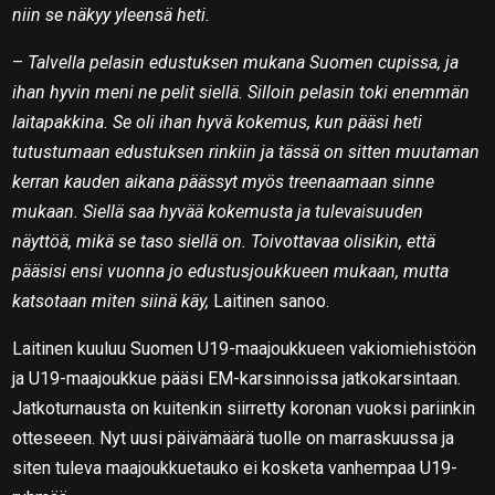
niin se näkyy yleensä heti.
–
Talvella pelasin edustuksen mukana Suomen cupissa, ja
ihan hyvin meni ne pelit siellä. Silloin pelasin toki enemmän
laitapakkina. Se oli ihan hyvä kokemus, kun pääsi heti
tutustumaan edustuksen rinkiin ja tässä on sitten muutaman
kerran kauden aikana päässyt myös treenaamaan sinne
mukaan. Siellä saa hyvää kokemusta ja tulevaisuuden
näyttöä, mikä se taso siellä on. Toivottavaa olisikin, että
pääsisi ensi vuonna jo edustusjoukkueen mukaan, mutta
katsotaan miten siinä käy,
Laitinen sanoo.
Laitinen kuuluu Suomen U19-maajoukkueen vakiomiehistöön
ja U19-maajoukkue pääsi EM-karsinnoissa jatkokarsintaan.
Jatkoturnausta on kuitenkin siirretty koronan vuoksi pariinkin
otteseeen. Nyt uusi päivämäärä tuolle on marraskuussa ja
siten tuleva maajoukkuetauko ei kosketa vanhempaa U19-