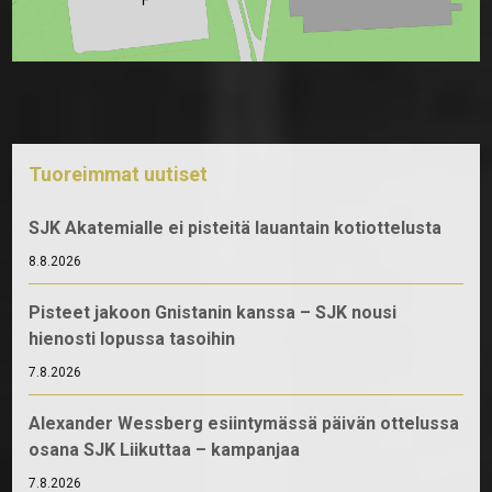
Tuoreimmat uutiset
SJK Akatemialle ei pisteitä lauantain kotiottelusta
8.8.2026
Pisteet jakoon Gnistanin kanssa – SJK nousi
hienosti lopussa tasoihin
7.8.2026
Alexander Wessberg esiintymässä päivän ottelussa
osana SJK Liikuttaa – kampanjaa
7.8.2026