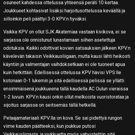
osuneet kahdessa ottelussa yhteensä peräti 10 kertaa.
Joukkueet kohtasivat lisäksi harjoitusottelussa keväällä ja
silloinkin peli päättyi 3-0 KPV:n hyväksi.
Vaikka KPV on ollut SJK Akatemiaa vastaan kivikova, ei se
sarjassa ole onnistunut lunastamaan siihen asetettuja
odotuksia. Kaikki odottivat kovien satsauksien jälkeen KPV:n
kävelevän takaisin Veikkausliigaan, mutta kausi lähti heikosti
käyntiin ja valmentajan vaihdoksetkaan ei ole tuoneet apua
kuin hetkittäin. Edellisessä ottelussa KPV hävisi VPS:lle
kotonaan 0-1 lukemin ja sitä edellisessä pelissä se yllätti
ensimmäisenä joukkueena tällä kaudella AC Oulun vieraissa
1-2 luvuin. KPV:n kausi onkin ollut melkoista vuoristorataa ja
sijoitus sarjassa on seitsemäs tällä hetkellä.
Pelaajamateriaali KPV:lla on kova. Se sai pidettyä rungon
viime kauden päätteeksi, kun joukkue putosi
Veikkausliigasta, ja joukkuetta myös vahvistettiin sitä