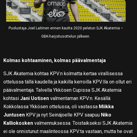
Puolustaja Joel Laitinen ennen kautta 2020 pelatun SJK Akatemia –
GBK-harjoitusottelun jälkeen.
Kolmas kohtaaminen, kolmas päävalmentaja
SJK Akatemia kohtaa KPV:n kolmatta kertaa virallisessa
ottelussa tällä kaudella ja kaikilla kerroilla KPV:lla on ollut eri
päävalmentaja. Talvella Ykkösen Cupissa SJK Akatemia
kohtasi
Jani Uotisen
valmentaman KPV:n. Kesällä
Kokkolassa Ykkösen ottelussa, oli vastassa
Miikka
Juntusen
KPV ja nyt Seinäjoelle KPV saapuu
Niko
Kalliokosken
valmennuksessa. Toistaikseksi SJK Akatemia
ei ole onnistunut maalinteossa KPV:ta vastaan, mutta he ovat