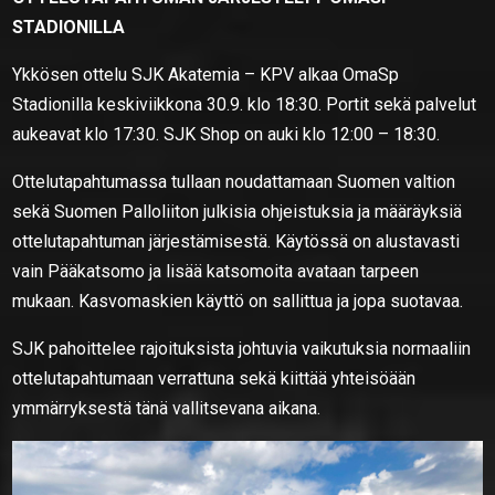
STADIONILLA
Ykkösen ottelu SJK Akatemia – KPV alkaa OmaSp
Stadionilla keskiviikkona 30.9. klo 18:30. Portit sekä palvelut
aukeavat klo 17:30. SJK Shop on auki klo 12:00 – 18:30.
Ottelutapahtumassa tullaan noudattamaan Suomen valtion
sekä Suomen Palloliiton julkisia ohjeistuksia ja määräyksiä
ottelutapahtuman järjestämisestä. Käytössä on alustavasti
vain Pääkatsomo ja lisää katsomoita avataan tarpeen
mukaan. Kasvomaskien käyttö on sallittua ja jopa suotavaa.
SJK pahoittelee rajoituksista johtuvia vaikutuksia normaaliin
ottelutapahtumaan verrattuna sekä kiittää yhteisöään
ymmärryksestä tänä vallitsevana aikana.