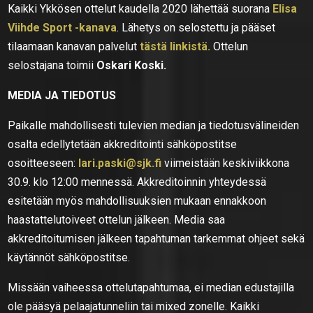
Kaikki Ykkösen ottelut kaudella 2020 lähettää suorana
Elisa
Viihde Sport -kanava
. Lähetys on selostettu ja pääset
tilaamaan kanavan palvelut
tästä linkistä.
Ottelun
selostajana toimii
Oskari Koski.
MEDIA JA TIEDOTUS
Paikalle mahdollisesti tulevien median ja tiedotusvälineiden
osalta edellytetään akkreditointi sähköpostitse
osoitteeseen:
lari.paski@sjk.fi
viimeistään keskiviikkona
30.9. klo 12:00 mennessä. Akkreditoinnin yhteydessä
esitetään myös mahdollisuuksien mukaan ennakkoon
haastattelutoiveet ottelun jälkeen. Media saa
akkreditoitumisen jälkeen tapahtuman tarkemmat ohjeet sekä
käytännöt sähköpostitse.
Missään vaiheessa ottelutapahtumaa, ei median edustajilla
ole pääsyä pelaajatunneliin tai mixed zonelle. Kaikki