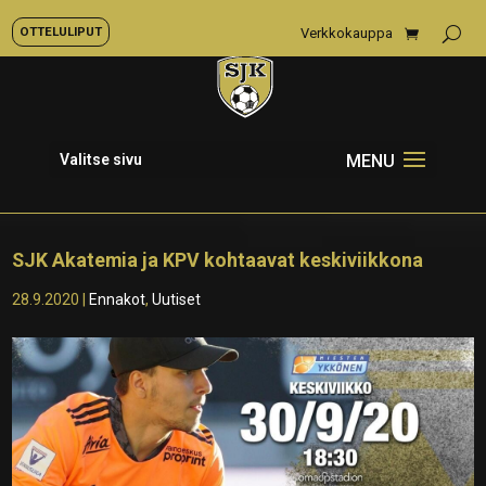
OTTELULIPUT
Verkkokauppa
Valitse sivu
SJK Akatemia ja KPV kohtaavat keskiviikkona
28.9.2020
|
Ennakot
,
Uutiset