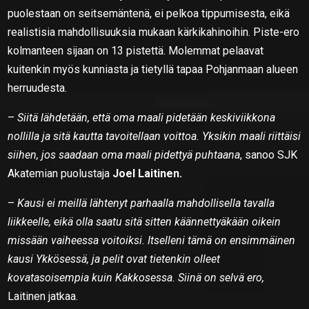
puolestaan on seitsemäntenä, ei pelkoa tippumisesta, eikä
realistisia mahdollisuuksia mukaan kärkikahinoihin. Piste-ero
kolmanteen sijaan on 13 pistettä. Molemmat pelaavat
kuitenkin myös kunniasta ja tietyllä tapaa Pohjanmaan alueen
herruudesta.
–
Siitä lähdetään, että oma maali pidetään keskiviikkona
nollilla ja sitä kautta tavoitellaan voittoa. Yksikin maali riittäisi
siihen, jos saadaan oma maali pidettyä puhtaana
, sanoo SJK
Akatemian puolustaja
Joel Laitinen.
–
Kausi ei meillä lähtenyt parhaalla mahdollisella tavalla
liikkeelle, eikä olla saatu sitä sitten käännettyäkään oikein
missään vaiheessa voitoiksi. Itselleni tämä on ensimmäinen
kausi Ykkösessä, ja pelit ovat tietenkin olleet
kovatasoisempia kuin Kakkosessa. Siinä on selvä ero,
Laitinen jatkaa.