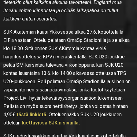
tietenkin ollut kaikkina aikoina tavoitteeni. Englanti mua
itseäni eniten kiinnostaa ja heidän jalkapalloa on tullut
kaikkein eniten seurattua.
SJK Akatemian kausi Ykkösessä alkaa 27.6. kotiottelulla
EIF:a vastaan. Ottelu pelataan OmaSp Stadionilla ja se alkaa
klo 18:30. Sitä ennen SJK AKatemia kohtaa vielä
harjoitusottelussa KPV:n vieraskentällä. SJK U20 joukkue
pelaa SM-karsintaa tulevana viikonloppuna, kun SJK U20
kohtaa lauantaina 13.6. klo 14:00 alkavassa ottelussa TPS
U20-joukkueen. Peli pelataan OmaSp Stadionilla ja siihen on
vapaaehtoinen sisäänpääsymaksu, jonka tuotot käytetään
Project Liv -hyväntekeväisyysorganisaation tukemiseen.
Pelistä on myös suora nettilähetys, jonka voi ostaa hintaan
4,90€
tästä linkistä.
Otteluennakko SJK U20 joukkueen
otteluun
luettavissa SJK:n sivuilla.
SJK:n edustusjoukkue aloittaa Veikkausliigan kotiottelulla