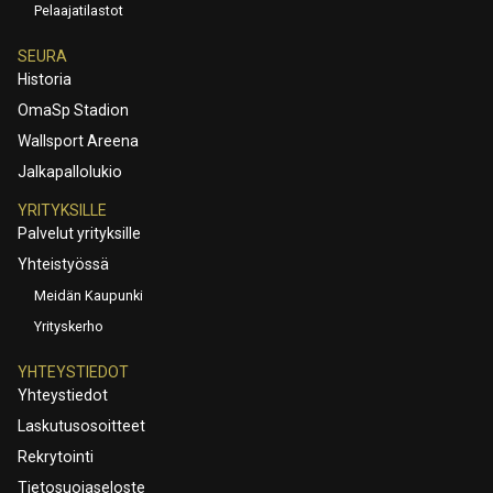
Pelaajatilastot
SEURA
Historia
OmaSp Stadion
Wallsport Areena
Jalkapallolukio
YRITYKSILLE
Palvelut yrityksille
Yhteistyössä
Meidän Kaupunki
Yrityskerho
YHTEYSTIEDOT
Yhteystiedot
Laskutusosoitteet
Rekrytointi
Tietosuojaseloste