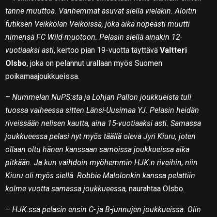
tänne muuttoa. Vanhemmat asuvat siellä vieläkin. Aloitin
futiksen Veikkolan Veikoissa, joka aika nopeasti muutti
nimensä FC Wild-muotoon. Pelasin siellä ainakin 12-
vuotiaaksi asti
, kertoo pian 19-vuotta täyttävä
Valtteri
Olsbo
, joka on pelannut urallaan myös Suomen
poikamaajoukkueissa.
–
Nummelan NuPS:sta ja Lohjan Pallon joukkueista tuli
tuossa vaiheessa sitten Länsi-Uusimaa YJ. Pelasin heidän
riveissään nelisen kautta, aina 15-vuotiaaksi asti. Samassa
joukkueessa pelasi nyt myös täällä oleva Jyri Kiuru, joten
ollaan oltu hänen kanssaan samoissa joukkueissa aika
pitkään. Ja kun vaihdoin myöhemmin HJK:n riveihin, niin
Kiuru oli myös siellä. Robbie Malolonkin kanssa pelattiin
kolme vuotta samassa joukkueessa,
naurahtaa Olsbo.
–
HJK:ssa pelasin ensin C- ja B-junnujen joukkueissa. Olin