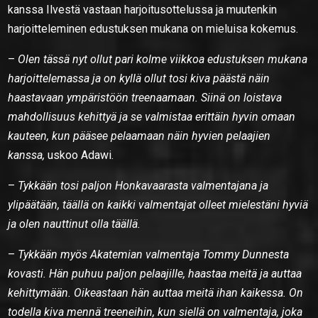
kanssa Ilvestä vastaan harjoitusottelussa ja muutenkin
harjoitteleminen edustuksen mukana on mieluisa kokemus.
–
Olen tässä nyt ollut pari kolme viikkoa edustuksen mukana
harjoittelemassa ja on kyllä ollut tosi kiva päästä näin
haastavaan ympäristöön treenaamaan. Siinä on loistava
mahdollisuus kehittyä ja se valmistaa erittäin hyvin omaan
kauteen, kun pääsee pelaamaan näin hyvien pelaajien
kanssa,
uskoo Adawi.
–
Tykkään tosi paljon Honkavaarasta valmentajana ja
ylipäätään, täällä on kaikki valmentajat olleet mielestäni hyviä
ja olen nauttinut olla täällä.
–
Tykkään myös Akatemian valmentaja Tommy Dunnesta
kovasti. Hän puhuu paljon pelaajille, haastaa meitä ja auttaa
kehittymään. Oikeastaan hän auttaa meitä ihan kaikessa. On
todella kiva mennä treeneihin, kun siellä on valmentaja, joka