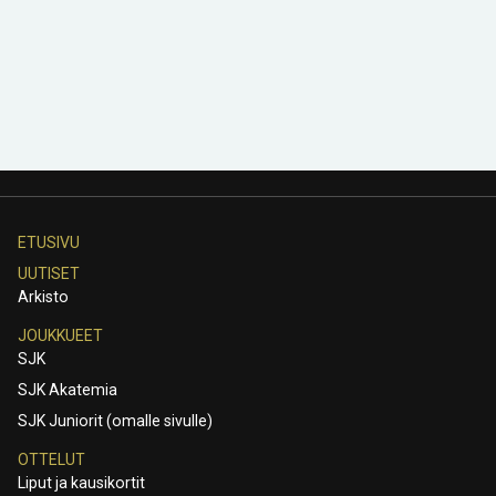
ETUSIVU
UUTISET
Arkisto
JOUKKUEET
SJK
SJK Akatemia
SJK Juniorit (omalle sivulle)
OTTELUT
Liput ja kausikortit