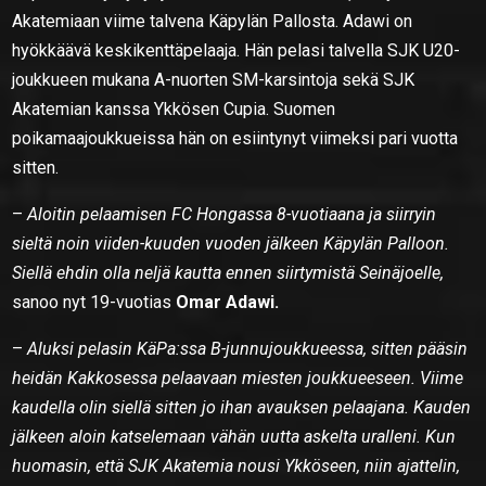
Akatemiaan viime talvena Käpylän Pallosta. Adawi on
hyökkäävä keskikenttäpelaaja. Hän pelasi talvella SJK U20-
joukkueen mukana A-nuorten SM-karsintoja sekä SJK
Akatemian kanssa Ykkösen Cupia. Suomen
poikamaajoukkueissa hän on esiintynyt viimeksi pari vuotta
sitten.
–
Aloitin pelaamisen FC Hongassa 8-vuotiaana ja siirryin
sieltä noin viiden-kuuden vuoden jälkeen Käpylän Palloon.
Siellä ehdin olla neljä kautta ennen siirtymistä Seinäjoelle,
sanoo nyt 19-vuotias
Omar Adawi.
–
Aluksi pelasin KäPa:ssa B-junnujoukkueessa, sitten pääsin
heidän Kakkosessa pelaavaan miesten joukkueeseen. Viime
kaudella olin siellä sitten jo ihan avauksen pelaajana. Kauden
jälkeen aloin katselemaan vähän uutta askelta uralleni. Kun
huomasin, että SJK Akatemia nousi Ykköseen, niin ajattelin,