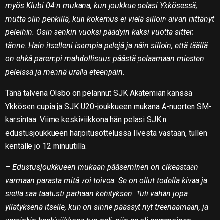
myös Klubi 04:n mukana, kun joukkue pelasi Ykkösessä,
mutta olin penkillä, kun kokemus ei vielä silloin aivan riittänyt
peleihin. Osin senkin vuoksi päädyin kaksi vuotta sitten
tänne. Hain itselleni isompia pelejä ja näin silloin, että täällä
on ehkä parempi mahdollisuus päästä pelaamaan miesten
peleissä ja mennä uralla eteenpäin.
Tänä talvena Olsbo on pelannut SJK Akatemian kanssa
Ykkösen cupia ja SJK U20-joukkueen mukana A-nuorten SM-
karsintaa. Viime keskiviikkona hän pelasi SJK:n
edustusjoukkueen harjoitusottelussa Ilvestä vastaan, tullen
kentälle jo 12 minuutilla.
–
Edustusjoukkueen mukaan pääseminen on oikeastaan
varmaan parasta mitä voi toivoa. Se on ollut todella kivaa ja
siellä saa taatusti parhaan kehityksen. Tuli vähän jopa
yllätyksenä itselle, kun on sinne päässyt nyt treenaamaan, ja