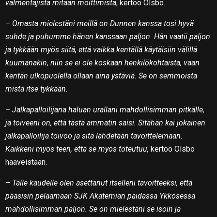
valmentajista mitään moittimista
, kertoo Olsbo.
–
Omasta mielestäni meillä on Dunnen kanssa tosi hyvä
suhde ja puhumme hänen kanssaan paljon. Hän vaatii paljon
ja tykkään myös siitä, että vaikka kentällä käytäisiin välillä
kuumanakin, niin se ei ole koskaan henkilökohtaista, vaan
kentän ulkopuolella ollaan aina ystäviä. Se on semmoista
mistä itse tykkään.
–
Jalkapalloilijana haluan urallani mahdollisimman pitkälle,
ja toiveeni on, että tästä ammatin saisi. Sitähän kai jokainen
jalkapalloilija toivoo ja sitä lähdetään tavoittelemaan.
Kaikkeni myös teen, että se myös toteutuu,
kertoo Olsbo
haaveistaan.
–
Tälle kaudelle olen asettanut itselleni tavoitteeksi, että
pääsisin pelaamaan SJK Akatemian paidassa Ykkösessä
mahdollisimman paljon. Se on mielestäni se isoin ja