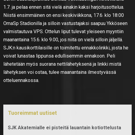
1.7. ja pelaa ennen sitä vielä ainakin kaksi harjoitusottelua.
Niistä ensimmäinen on ensi keskiviikkona, 17.6. klo 18:00
OmaSp Stadionilla ja silloin vastustajaksi saapuu Ykköseen
valmistautuva VPS. Ottelun liput tulevat yleiseen myyntiin
maanantaina 15.6. klo 9.00, jos niitä on vielä silloin jäljellä.
SJK:n kausikorttilaisille on toimitettu ennakkolinkki, josta he
voivat lunastaa lippunsa edullisemmin ennakoon. Peli
lähetetään myös suorana nettilähetyksenä ja linkki mistä
lähetyksen voi ostaa, tulee maanantaina ilmestyvässä
otteluennakossa.
Tuoreimmat uutiset
SJK Akatemialle ei pisteitä lauantain kotiottelusta