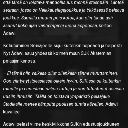
että tämä on loistava mahdollisuus mennä eteenpäin. Lähteä
seuraan, jossa on Veikkausliigajoukkue ja Ykkösessä pelaava
joukkue. Samalla muutin pois kotoa, kun olin tähän asti
asunut koko ajan vanhempieni luona Espoossa
, kertoo
Adawi.
Kotiutuminen Seinäjoelle sujui kuitenkin nopeasti ja helposti.
Nyt Adawi asuu yhdessä kolmen muun SJK Akatemian
pelaajan kanssa.
–
Ei tämä niin vaikeaa ollut ollenkaan tänne muuttaminen.
Oon viihtynyt itseasiassa oikein hyvin. SJK:ssa oli kuitenkin
minulle jo ennestään paljon tuttuja ja oon tutustunut useisiin
uusiin ihmisiin. Täällä on loistava ympäristö pelaajalle.
Stadikalle menee kämpiltä puolisen tuntia kävellen
, Adawi
kuvailee.
Adawi pelasi viime keskiviikkona SJK:n edustusjoukkueen