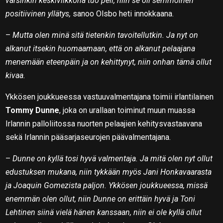
varsinkin keskiviikkona tuo peli, niin se oli semmoinen
positiivinen yllätys,
sanoo Olsbo heti innokkaana.
–
Mutta olen minä sitä tietenkin tavoitellutkin. Ja nyt on
alkanut itsekin huomaamaan, että on alkanut pelaajana
menemään eteenpäin ja on kehittynyt, niin onhan tämä ollut
kivaa.
Ykkösen joukkueessa vastuuvalmentajana toimii irlantilainen
Tommy Dunne
, joka on urallaan toiminut muun muassa
Irlannin palloliitossa nuorten pelaajien kehitysvastaavana
sekä Irlannin pääsarjaseurojen päävalmentajana.
–
Dunne on kyllä tosi hyvä valmentaja. Ja mitä olen nyt ollut
edustuksen mukana, niin tykkään myös Jani Honkavaarasta
ja Joaquin Gomezista paljon. Ykkösen joukkueessa, missä
enemmän olen ollut, niin Dunne on erittäin hyvä ja Toni
Lehtinen siinä vielä hänen kanssaan, niin ei ole kyllä ollut