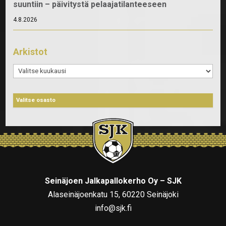
suuntiin – päivitystä pelaajatilanteeseen
4.8.2026
Arkistot
Arkistot
Seinäjoen Jalkapallokerho Oy – SJK
Alaseinäjoenkatu 15, 60220 Seinäjoki
info@sjk.fi