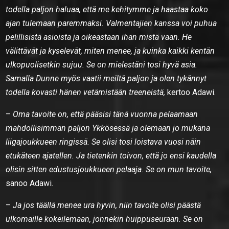
todella paljon haluaa, että me kehitymme ja haastaa koko
ajan tulemaan paremmaksi. Valmentajien kanssa voi puhua
pelillisistä asioista ja oikeastaan ihan mistä vaan. He
välittävät ja kyselevät, miten menee, ja kuinka kaikki kentän
ulkopuolisetkin sujuu. Se on mielestäni tosi hyvä asia.
Samalla Dunne myös vaatii meiltä paljon ja olen tykännyt
todella kovasti hänen vetämistään treeneistä,
kertoo Adawi.
–
Oma tavoite on, että pääsisi tänä vuonna pelaamaan
mahdollisimman paljon Ykkösessä ja olemaan jo mukana
liigajoukkueen ringissä. Se olisi tosi loistava vuosi näin
etukäteen ajatellen. Ja tietenkin toivon, että jo ensi kaudella
olisin sitten edustusjoukkueen pelaaja. Se on mun tavoite,
sanoo Adawi.
–
Ja jos täällä menee ura hyvin, niin tavoite olisi päästä
ulkomaille kokeilemaan, jonnekin huippuseuraan. Se on