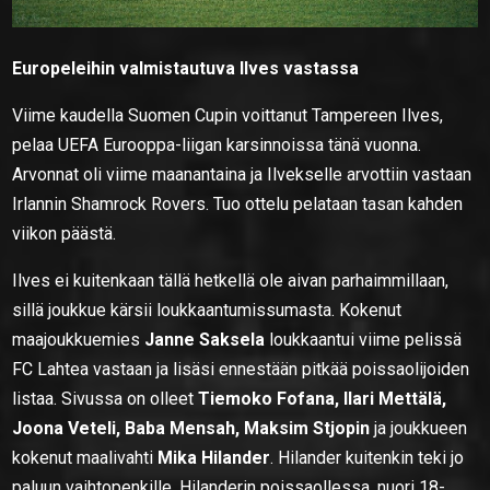
Europeleihin valmistautuva Ilves vastassa
Viime kaudella Suomen Cupin voittanut Tampereen Ilves,
pelaa UEFA Eurooppa-liigan karsinnoissa tänä vuonna.
Arvonnat oli viime maanantaina ja Ilvekselle arvottiin vastaan
Irlannin Shamrock Rovers. Tuo ottelu pelataan tasan kahden
viikon päästä.
Ilves ei kuitenkaan tällä hetkellä ole aivan parhaimmillaan,
sillä joukkue kärsii loukkaantumissumasta. Kokenut
maajoukkuemies
Janne Saksela
loukkaantui viime pelissä
FC Lahtea vastaan ja lisäsi ennestään pitkää poissaolijoiden
listaa. Sivussa on olleet
Tiemoko Fofana, Ilari Mettälä,
Joona Veteli, Baba Mensah, Maksim Stjopin
ja joukkueen
kokenut maalivahti
Mika Hilander
. Hilander kuitenkin teki jo
paluun vaihtopenkille. Hilanderin poissaollessa, nuori 18-