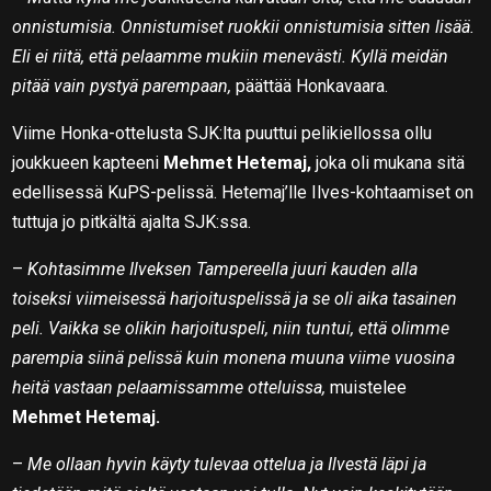
onnistumisia. Onnistumiset ruokkii onnistumisia sitten lisää.
Eli ei riitä, että pelaamme mukiin menevästi. Kyllä meidän
pitää vain pystyä parempaan,
päättää Honkavaara.
Viime Honka-ottelusta SJK:lta puuttui pelikiellossa ollu
joukkueen kapteeni
Mehmet Hetemaj,
joka oli mukana sitä
edellisessä KuPS-pelissä. Hetemaj’lle Ilves-kohtaamiset on
tuttuja jo pitkältä ajalta SJK:ssa.
–
Kohtasimme Ilveksen Tampereella juuri kauden alla
toiseksi viimeisessä harjoituspelissä ja se oli aika tasainen
peli. Vaikka se olikin harjoituspeli, niin tuntui, että olimme
parempia siinä pelissä kuin monena muuna viime vuosina
heitä vastaan pelaamissamme otteluissa,
muistelee
Mehmet Hetemaj.
–
Me ollaan hyvin käyty tulevaa ottelua ja Ilvestä läpi ja