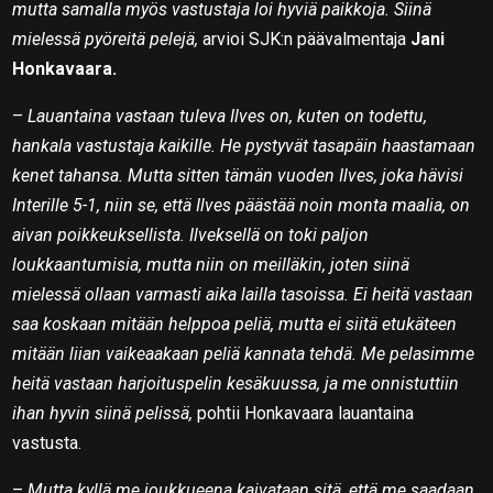
mutta samalla myös vastustaja loi hyviä paikkoja. Siinä
mielessä pyöreitä pelejä,
arvioi SJK:n päävalmentaja
Jani
Honkavaara.
–
Lauantaina vastaan tuleva Ilves on, kuten on todettu,
hankala vastustaja kaikille. He pystyvät tasapäin haastamaan
kenet tahansa. Mutta sitten tämän vuoden Ilves, joka hävisi
Interille 5-1, niin se, että Ilves päästää noin monta maalia, on
aivan poikkeuksellista. Ilveksellä on toki paljon
loukkaantumisia, mutta niin on meilläkin, joten siinä
mielessä ollaan varmasti aika lailla tasoissa. Ei heitä vastaan
saa koskaan mitään helppoa peliä, mutta ei siitä etukäteen
mitään liian vaikeaakaan peliä kannata tehdä. Me pelasimme
heitä vastaan harjoituspelin kesäkuussa, ja me onnistuttiin
ihan hyvin siinä pelissä,
pohtii Honkavaara lauantaina
vastusta.
–
Mutta kyllä me joukkueena kaivataan sitä, että me saadaan