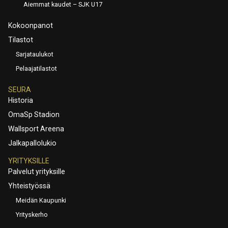
Aiemmat kaudet – SJK U17
Kokoonpanot
Tilastot
Sarjataulukot
Pelaajatilastot
SEURA
Historia
OmaSp Stadion
Wallsport Areena
Jalkapallolukio
YRITYKSILLE
Palvelut yrityksille
Yhteistyössä
Meidän Kaupunki
Yrityskerho