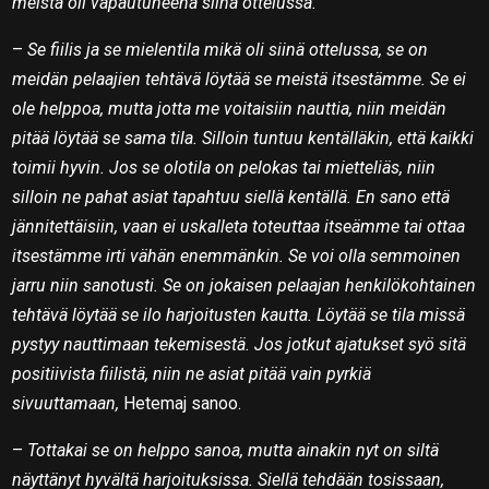
meistä oli vapautuneena siinä ottelussa.
–
Se fiilis ja se mielentila mikä oli siinä ottelussa, se on
meidän pelaajien tehtävä löytää se meistä itsestämme. Se ei
ole helppoa, mutta jotta me voitaisiin nauttia, niin meidän
pitää löytää se sama tila. Silloin tuntuu kentälläkin, että kaikki
toimii hyvin. Jos se olotila on pelokas tai mietteliäs, niin
silloin ne pahat asiat tapahtuu siellä kentällä. En sano että
jännitettäisiin, vaan ei uskalleta toteuttaa itseämme tai ottaa
itsestämme irti vähän enemmänkin. Se voi olla semmoinen
jarru niin sanotusti. Se on jokaisen pelaajan henkilökohtainen
tehtävä löytää se ilo harjoitusten kautta. Löytää se tila missä
pystyy nauttimaan tekemisestä. Jos jotkut ajatukset syö sitä
positiivista fiilistä, niin ne asiat pitää vain pyrkiä
sivuuttamaan,
Hetemaj sanoo.
–
Tottakai se on helppo sanoa, mutta ainakin nyt on siltä
näyttänyt hyvältä harjoituksissa. Siellä tehdään tosissaan,