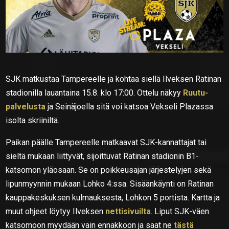
SJK matkustaa Tampereelle ja kohtaa siellä Ilveksen Ratinan
stadionilla lauantaina 15.8. klo 17:00. Ottelu näkyy
Ruutu-
palvelusta
ja Seinäjoella sitä voi katsoa Vekseli Plazassa
isolta skriiniltä.
Paikan päälle Tampereelle matkaavat SJK-kannattajat tai
sieltä mukaan liittyvät, sijoittuvat Ratinan stadionin B1-
katsomon yläosaan. Se on poikkeusajan järjestelyjen sekä
lipunmyynnin mukaan Lohko 4:ssa. Sisäänkäynti on Ratinan
kauppakeskuksen kulmauksesta, Lohkon 5 portista. Kartta ja
muut ohjeet löytyy Ilveksen
nettisivuilta
. Liput SJK-väen
katsomoon myydään vain ennakkoon ja saat ne
tästä