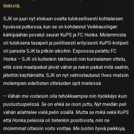
linkistä.
SJK on juuri nyt elokuun osalta tuloksellisesti kohtalaisen
hyvässä putkessa, kun se on kohdannut Veikkausliigan
kärkipäähän povatut seurat KuPS ja FC Honka. Molemmista
oli tuloksena tasapeli ja pelillisesti erityisesti KuPS-kotipeli
oli parasta SJK:ta pitkiin aikoihin. Espoossa pelattu FC
Honka – SJK oli kuitenkin taktisesti niin kurinalainen ottelu,
että siinä maalipaikat jäivät vähiin ja nekin paikat mitä saatiin,
jätettiin käyttämättä. SJK on nyt valmistautunut Ilves-matsiin
molempien edellisten otteluiden opit mielessä.
–
Vähän me voitaisiin olla tehokkaampia niin hyökkäys kuin
puolustuspelissä. Se on ehkä se isoin juttu, Nyt meidän peli
vähän ailahtelee vielä pelin sisällä. Mutta se mikä sekä KuPS
että Honka peleissä oli tietenkin positiivista, niin ne
molemmat oltaisiin voitu voittaa. Me luotiin hyviä paikkoja,