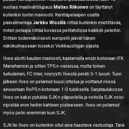
vuotias maalivahtilupaus
Matias Riikonen
on täyttänyt
kuitenkin tontin mainiosti. Kenttäpelaajien osalta
päävalmentaja
Jarkko Wissillä
riittää kuitenkin mietittävää,
miten pelaajia riittää kovassa pelitahdissa kaikkiin peleihin.
Erittäin todennäköisesti europelit jäävät hänen
näkökulmassaan toiseksi Veikkausliigan sijasta.
Ilves aloitti kauden mainiosti, kaatamalla ensin kotonaan IFK
Mariehamnin ja sitten TPS:n vieraissa, mutta toinen
turkulainen, FC Inter, nöyryytti Ilvestä peräti 5-1 luvuin. Tuon
jälkeen Ilves on pelannut kuusi ottelua ja voittanut niissä
ainoastaan RoPS:n kotonaan 1-0 tuloksella. Sarjataulukossa
Ilves on kaksi pykälää SJK:n yläpuolella ja voitolla SJK voisi
nipistää eron heihin kahteen pisteeseen. Ilves on pelannut
myös pelin enemmän kuin SJK.
SJK:lle Ilves on kuitenkin ollut aina haastava vastustaja. Tänä