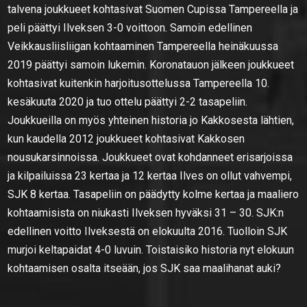
talvena joukkueet kohtasivat Suomen Cupissa Tampereella ja
peli päättyi Ilveksen 3-0 voittoon. Samoin edellinen
Veikkausliisliigan kohtaaminen Tampereella heinäkuussa
2019 päättyi samoin lukemin. Koronatauon jälkeen joukkueet
kohtasivat kuitenkin harjoitusottelussa Tampereella 10.
kesäkuuta 2020 ja tuo ottelu päättyi 2-2 tasapeliin.
Joukkueilla on myös yhteinen historia jo Kakkosesta lähtien,
kun kaudella 2012 joukkueet kohtasivat Kakkosen
nousukarsinnoissa. Joukkueet ovat kohdanneet erisarjoissa
ja kilpailuissa 23 kertaa ja 12 kertaa Ilves on ollut vahvempi,
SJK 8 kertaa. Tasapeliin on päädytty kolme kertaa ja maaliero
kohtaamisista on niukasti Ilveksen hyväksi 31 – 30. SJK:n
edellinen voitto Ilveksestä on elokuulta 2016. Tuolloin SJK
murjoi keltapaidat 4-0 luvuin. Toistaisiko historia nyt elokuun
kohtaamisen osalta itseään, jos SJK saa maalihanat auki?