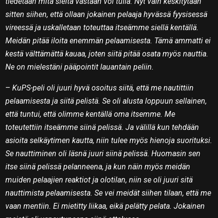
tiedetään mitä sieltä vastaan voi tulla. Nyt vain keskitytään
sitten siihen, että ollaan jokainen pelaaja hyvässä fyysisessä
vireessä ja uskalletaan toteuttaa itseämme siellä kentällä.
Meidän pitää iloita enemmän pelaamisesta. Tämä ammatti ei
kestä välttämättä kauaa, joten siitä pitää osata myös nauttia.
Ne on mielestäni pääpointit lauantain peliin.
–
KuPS-peli oli juuri hyvä osoitus siitä, että me nautittiin
pelaamisesta ja siitä pelistä. Se oli alusta loppuun sellainen,
että tuntui, että olimme kentällä oma itsemme. Me
toteutettiin itseämme siinä pelissä. Ja välillä kun tehdään
asioita selkäytimen kautta, niin tulee myös hienoja suorituksi.
Se nauttiminen oli läsnä juuri siinä pelissä. Huomasin sen
itse siinä pelissä pelanneena, ja kun näin myös meidän
muiden pelaajien reaktiot ja olotilan, niin se oli juuri sitä
nauttimista pelaamisesta. Se vei meidät siihen tilaan, että me
vaan mentiin. Ei mietitty liikaa, eikä pelätty pelata. Jokainen