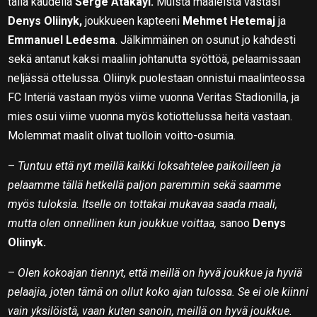
tällä kaudella
Serge Atakayi
.
Muista maaleista vastasi
Denys Oliinyk,
joukkueen kapteeni
Mehmet Hetemaj
ja
Emmanuel Ledesma
. Jälkimmäinen on osunut jo kahdesti
sekä antanut kaksi maaliin johtanutta syöttöä, pelaamissaan
neljässä ottelussa. Oliinyk puolestaan onnistui maalinteossa
FC Interiä vastaan myös viime vuonna Veritas Stadionilla, ja
mies osui viime vuonna myös kotiottelussa heitä vastaan.
Molemmat maalit olivat tuolloin voitto-osumia.
–
Tuntuu että nyt meillä kaikki loksahtelee paikoilleen ja
pelaamme tällä hetkellä paljon paremmin sekä saamme
myös tuloksia. Itselle on tottakai mukavaa saada maali,
mutta olen onnellinen kun joukkue voittaa,
sanoo
Denys
Oliinyk.
–
Olen kokoajan tiennyt, että meillä on hyvä joukkue ja hyviä
pelaajia, joten tämä on ollut koko ajan tulossa. Se ei ole kiinni
vain yksilöistä, vaan kuten sanoin, meillä on hyvä joukkue.