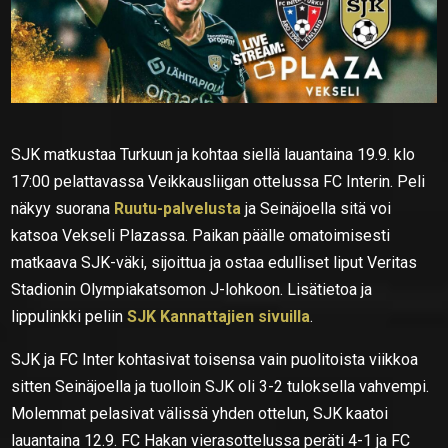
SJK matkustaa Turkuun ja kohtaa siellä lauantaina 19.9. klo
17:00 pelattavassa Veikkausliigan ottelussa FC Interin. Peli
näkyy suorana
Ruutu-palvelusta
ja Seinäjoella sitä voi
katsoa Vekseli Plazassa. Paikan päälle omatoimisesti
matkaava SJK-väki, sijoittua ja ostaa edulliset liput Veritas
Stadionin Olympiakatsomon J-lohkoon. Lisätietoa ja
lippulinkki peliin
SJK Kannattajien sivuilla
.
SJK ja FC Inter kohtasivat toisensa vain puolitoista viikkoa
sitten Seinäjoella ja tuolloin SJK oli 3-2 tuloksella vahvempi.
Molemmat pelasivat välissä yhden ottelun, SJK kaatoi
lauantaina 12.9. FC Hakan vierasottelussa peräti 4-1 ja FC