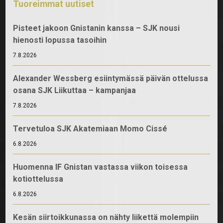
Tuoreimmat uutiset
Pisteet jakoon Gnistanin kanssa – SJK nousi
hienosti lopussa tasoihin
7.8.2026
Alexander Wessberg esiintymässä päivän ottelussa
osana SJK Liikuttaa – kampanjaa
7.8.2026
Tervetuloa SJK Akatemiaan Momo Cissé
6.8.2026
Huomenna IF Gnistan vastassa viikon toisessa
kotiottelussa
6.8.2026
Kesän siirtoikkunassa on nähty liikettä molempiin