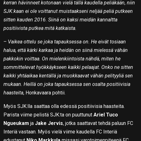
kerran hävinneet kotonaan vielä tällä kaudella peliäkään, niin
SJK:kaan ei ole voittanut muistaakseni neljää peliä putkeen
sitten kauden 2016. Siinä on kaksi meidän kannaltta
positiivista putkea mitä katkaista.
–
Vaikea ottelu se joka tapauksessa on. He eivät tosiaan
halua, että kärki karkaa ja heidän on siinä mielessä vähän
pakkokin voittaa. On mielenkiintoista nähdä, miten he
sommittelevat hyökkäykseen kaikki pelaajat. Onko ne sitten
kaikki yhtäaikaa kentällä ja muokkaavat vähän pelityyliä sen
mukaan. Heillä on joka tapauksessa sen osalta positiivisia
haasteita
, Honkavaara pohtii.
Myös SJK:lla saattaa olla edessä positiivisia haasteita.
Parista viime pelistä SJK:ta on puuttunut
Ariel Tuco
Ngueukam
ja
Jake Jervis
, jotka saattavat tehdä paluun FC
Interiä vastaan. Myös vielä viime kaudella FC Interiä
edustanut
Niko Markkula
missasi varotoimenpiteenä FC