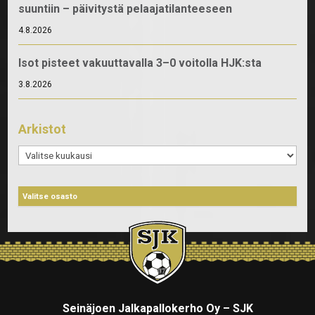
suuntiin – päivitystä pelaajatilanteeseen
4.8.2026
Isot pisteet vakuuttavalla 3–0 voitolla HJK:sta
3.8.2026
Arkistot
Arkistot
Seinäjoen Jalkapallokerho Oy – SJK