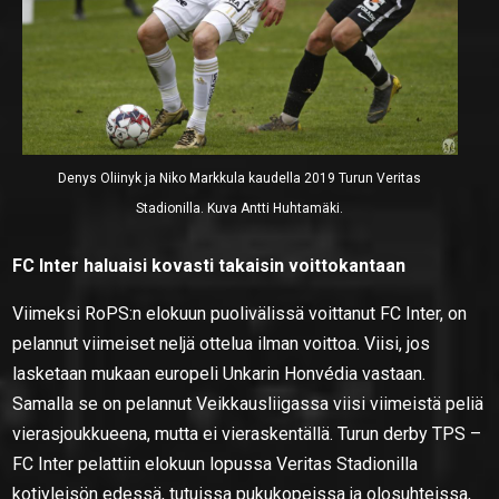
Denys Oliinyk ja Niko Markkula kaudella 2019 Turun Veritas
Stadionilla. Kuva Antti Huhtamäki.
FC Inter haluaisi kovasti takaisin voittokantaan
Viimeksi RoPS:n elokuun puolivälissä voittanut FC Inter, on
pelannut viimeiset neljä ottelua ilman voittoa. Viisi, jos
lasketaan mukaan europeli Unkarin Honvédia vastaan.
Samalla se on pelannut Veikkausliigassa viisi viimeistä peliä
vierasjoukkueena, mutta ei vieraskentällä. Turun derby TPS –
FC Inter pelattiin elokuun lopussa Veritas Stadionilla
kotiyleisön edessä, tutuissa pukukopeissa ja olosuhteissa,