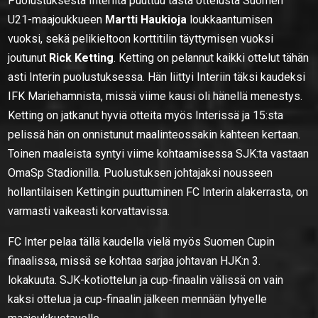
Puolustuksesta Interiltä puuttuu tästä ottelusta Suomen
U21-maajoukkueen
Martti Haukioja
loukkaantumisen
vuoksi, sekä pelikieltoon korttitilin täyttymisen vuoksi
joutunut
Rick Ketting
. Ketting on pelannut kaikki ottelut tähän
asti Interin puolustuksessa. Hän liittyi Interiin täksi kaudeksi
IFK Mariehamnista, missä viime kausi oli hänellä menestys.
Ketting on jatkanut hyviä otteita myös Interissä ja 15:sta
pelissä hän on onnistunut maalinteossakin kahteen kertaan.
Toinen maaleista syntyi viime kohtaamisessa SJK:ta vastaan
OmaSp Stadionilla. Puolustuksen johtajaksi nousseen
hollantilaisen Kettingin puuttuminen FC Interin alakerrasta, on
varmasti vaikeasti korvattavissa.
FC Inter pelaa tällä kaudella vielä myös Suomen Cupin
finaalissa, missä se kohtaa sarjaa johtavan HJK:n 3.
lokakuuta. SJK-kotiottelun ja cup-finaalin välissä on vain
kaksi ottelua ja cup-finaalin jälkeen mennään lyhyelle