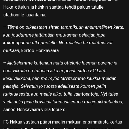
Haka-ottelun, ja hänkin saattaa tehdä paluun tutulle
stadionille lauantaina.
–
Tämä on oikeastaan sitten tammikuun ensimmäinen kerta,
kun joudumme jättämään muutaman pelaajan jopa
kokoonpanon ulkopuolelle. Normaalisti he mahtuisivat
mukaan,
kertoo Honkavaara.
–
Ajattelemme kuitenkin näitä otteluita hieman pareina ja
ensi viikolla on tulossa aika nopeasti sitten FC Lahti
keskiviikkona, niin me myös tarvitsemme kaikkia meidän
pelaajia. Selvittiin jo tuosta edellisestä kolmen pelin
rutistuksesta, kun meille alkoi tulla vaihtoehtoja. Nyt tulee
vielä neljä peliä kovassa tahdissa ennen maajoukkuetaukoa,
sanoo Honkavaara vielä lopuksi.
FC Hakaa vastaan pääsi maalin makuun ensimmäistä kertaa