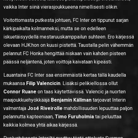
vaikka Inter siinä vierasjoukkueena nimellisesti olikin.
Voitottomasta putkesta johtuen, FC Inter on tippunut sarjan
kärkipaikalta kolmanneksi, mutta se on edelleen
iskuetäisyydellä mestaruuskamppailun suhteen. Ero kärjessä
olevaan HJK:hon on kuusi pistettä. Taustalla pelin vähemmän
pelannut FC Honka hengittää niskaan vain kahden pisteen
päässä neljäntenä, joten voittoja kaivataan kipeästi.
Lauantaina FC Inter saa ensimmäistä kertaa tällä kaudella
mukaansa
Filip Valencicin
. Lisäksi pelikiellossa ollut
Connor Ruane
on taas käytettävissä. Valencic ja nuorten
maajoukkuehyökkääjä
Benjamin Källman
tarjoavat Interin
valmentaja
José Riveirolle
mahdollisuuden lepuuttaa paljon
pelannutta kapteeniaan,
Timo Furuholmia
tai peluuttaa
kaikkia kolmea yhtä aikaa kärjessä.