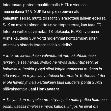
Inter tasasi pisteet maalittomalla HIFK:n vieraana
maanantaina 14.9. SJK:lla on parin päivän etu
palautumisessa, mutta toisaalta vierasottelu jälleen edessä.
SJK on myös kolmen ottelun voittoputkessa, kun taas FC
Inter on voittanut viimeksi 18. elokuuta, RoPS:n vieraana.
Viime kaudella SJK voitti molemmat kohtaamiset, joten
toistaako historia itseään tällä kaudella?
–
Inter on aavistuksen vahvistunut viime kohtaamisen
jälkeen, ja saa nähdä, ovatko he myös sisuuntuneet? He
haluavat kuitenkin pysyä siinä kärjen matkassa mukana ja
sitä varten on myös vahvistuksia hommattu. Kotonaan Inter
ei ole hävinnyt vielä kertaakaan tällä kaudella
, pohtii SJK:n
päävalmentaja
Jani Honkavaara.
–
Tietysti kun me pelaamme hyvin, niin näitä putkia halutaan
positiivisessa mielessä myös katkoa. Eli jos he eivät ole