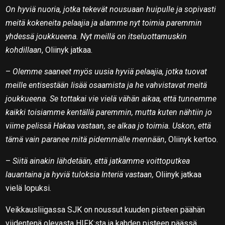
On hyviä nuoria, jotka tekevät nousuaan huipulle ja sopivasti
meitä kokeneita pelaajia ja alamme nyt toimia paremmin
yhdessä joukkueena. Nyt meillä on itseluottamuskin
kohdillaan
, Oliinyk jatkaa.
–
Olemme saaneet myös uusia hyviä pelaajia, jotka tuovat
meille entisestään lisää osaamista ja he vahvistavat meitä
joukkueena. Se tottakai vie vielä vähän aikaa, että tunnemme
kaikki toisiamme kentällä paremmin, mutta kuten nähtiin jo
viime pelissä Hakaa vastaan, se alkaa jo toimia. Uskon, että
tämä vain paranee mitä pidemmälle mennään
, Oliinyk kertoo.
–
Siitä ainakin lähdetään, että jatkamme voittoputkea
lauantaina ja hyviä tuloksia Interiä vastaan,
Oliinyk jatkaa
vielä lopuksi.
Veikkausliigassa SJK on noussut kuuden pisteen päähän
viidentenä olevasta HIFK:sta ja kahden pisteen päässä