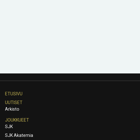
ETUSIVU
UUTISET
Arkisto
JOUKKUEET
SJK
SJK Akatemia