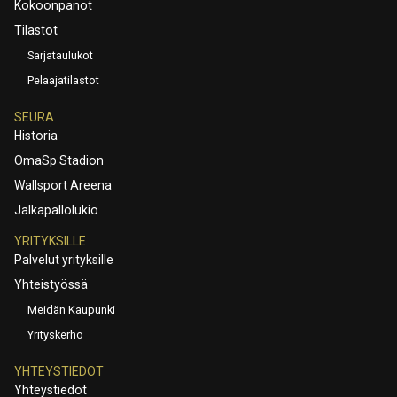
Kokoonpanot
Tilastot
Sarjataulukot
Pelaajatilastot
SEURA
Historia
OmaSp Stadion
Wallsport Areena
Jalkapallolukio
YRITYKSILLE
Palvelut yrityksille
Yhteistyössä
Meidän Kaupunki
Yrityskerho
YHTEYSTIEDOT
Yhteystiedot