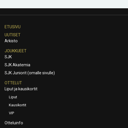
ETUSIVU
UUTISET
Arkisto
JOUKKUEET
SJK
SJK Akatemia
SJK Juniorit (omalle sivulle)
OTTELUT
Liput ja kausikortit
Liput
Kausikortit
VIP
Otteluinfo