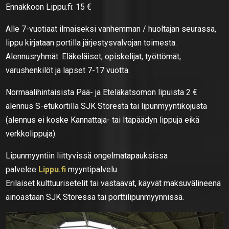
Ennakkoon Lippu.fi: 15 €
Alle 7-vuotiaat ilmaiseksi vanhemman / huoltajan seurassa,
lippu kirjataan portilla järjestysvalvojan toimesta.
Alennusryhmät: Eläkeläiset, opiskelijat, työttömät,
varushenkilöt ja lapset 7-17 vuotta.
Normaalihintaisista Pää- ja Eteläkatsomon lipuista 2 €
alennus S-etukortilla SJK Storesta tai lipunmyyntikojusta
(alennus ei koske Kannattaja- tai Itäpäädyn lippuja eikä
verkkolippuja).
Lipunmyyntiin liittyvissä ongelmatapauksissa
palvelee
Lippu.fi
myyntipalvelu.
Erilaiset kulttuurisetelit tai vastaavat, käyvät maksuvälineenä
ainoastaan SJK Storessa tai porttilipunmyynnissä.