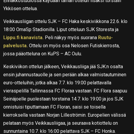
Ennakkostudiossa käydään tämän ottelun lisäksi torstain
Ykkösen ottelua.
Veikkausliigan ottelu SJK – FC Haka keskiviikkona 22.6. klo
18:00 OmaSp Stadionilla. Liput otteluun SJK Storesta ja
Lippu.fi kanavista.
Peli näkyy myös suorana
Ruutu-
palvelusta.
Ottelu on myös osa Nelosen Futiskierrosta,
jossa pääotteluna on KuPS – AC Oulu.
Keskiviikon ottelun jälkeen, Veikkausliiga jää SJK:n osalta
ensin juhannustauolle ja sen perään alkaa valmistautuminen
euro-otteluihin, jotka alkaa 7.7. klo 19:00 pelattavalla
vieraspelillä Tallinnassa FC Floraa vastaan. FC Flora saapuu
Seinäjoelle puolestaan torstaina 14.7. klo 19:00 ja jos SJK
onnistuisi tiputtamaan FC Floran, saisi se toisella
kierroksella vastaan Norjan Lilleströmin. Europelien välissä
pelataan myös Veikkausliigaa, ja seuraava kotiottelu on
sunnuntaina 10.7. klo 16:00 pelattava SJK – FC Honka.