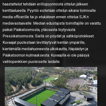
haastattelut tehdään erillispyynnöstä ottelun jälkeen
kenttäalueella. Pyyntö esitetään ottelun aikana toimivalle
media officerille tai jo etukäteen ennen ottelua SJK:n
mediavastaavalle. Median edustajista toimittajille on varattu
paikat Pääkatsomosta, yläosasta löytyvästä
Pressikatsomosta. Siellä on pöydät ja sähköpistokkeet.
Kuvaajat puolestaan levittäytyvät kentän ympärille,
kiertämällä mediahuoneesta ulkokautta, Itäpäädyn ja
Pääkatsomon kulmauksesta. Kuvaajilla ei ole pääsyä
vaihtopenkkien puoleiselle laidalle.