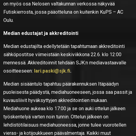
on myös osa Nelosen valtakunnan verkossa näkyvää
Futiskierrosta, jossa pääotteluna on kuitenkin KuPS – AC
Oulu.
Median edustajat ja akkreditointi
Median edustajilta edellytetään tapahtumaan akkreditointi
sähköpostitse viimeistään keskiviikkona 22.6. klo 12:00
mennessä. Akkreditoinnit tehdään SJK:n mediavastaavalle
osoitteeseen:
lari.paski@sjk.fi
.
Median sisääntulo tapahtuu päärakennuksen Itäpäädyn
puoleisesta päädystä, mediahuoneeseen, jossa saa passit ja
kuvausliivit hyväksyttyjen akkreditointien mukaan.
Mediahuone aukeaa klo 17:00 ja se on auki ottelun jälkeen
työskentelyä varten noin tunnin. Ottelun jälkeen on
lehdistötilaisuus mediahuoneessa, jonne tulee vuorotellen
vieras- ja kotijoukkueen päävalmentaja. Kaikki muut