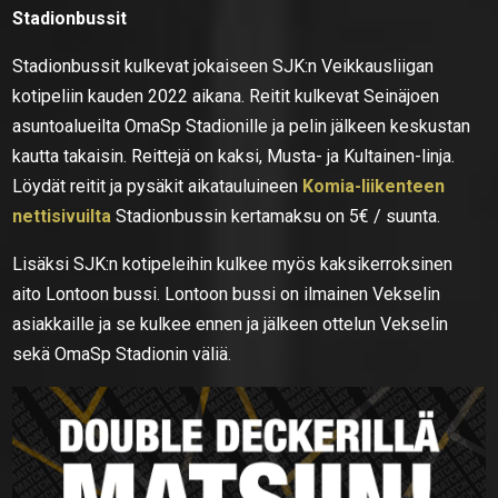
Stadionbussit
Stadionbussit kulkevat jokaiseen SJK:n Veikkausliigan
kotipeliin kauden 2022 aikana. Reitit kulkevat Seinäjoen
asuntoalueilta OmaSp Stadionille ja pelin jälkeen keskustan
kautta takaisin. Reittejä on kaksi, Musta- ja Kultainen-linja.
Löydät reitit ja pysäkit aikatauluineen
Komia-liikenteen
nettisivuilta
Stadionbussin kertamaksu on 5€ / suunta.
Lisäksi SJK:n kotipeleihin kulkee myös kaksikerroksinen
aito Lontoon bussi. Lontoon bussi on ilmainen Vekselin
asiakkaille ja se kulkee ennen ja jälkeen ottelun Vekselin
sekä OmaSp Stadionin väliä.