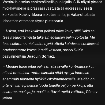
Varsinkin ottelun ensimmäisellä puoliajalla, SJK näytti pirteää
hyökkäyspeliä ja prässäsi vastustajaa aggressiivisesti
korkealta. Keskiviikkona jatketaan siitä, ja Haka-ottelusta
lähdetään ottamaan täyttä pistepottia.
–
Uskon, että keskiviikon pelistä tulee kova, sillä Haka sai
taas itseluottamusta takaisin edellisen pelin voitosta. Me
taas esitimme mielestäni hyviä otteita kahdessa edellisessä
ottelussamme kovaa Interiä vastaan,
sanoo SJK:n
päävalmentaja
Joaquin Gómez
.
–
Meidän tulee pitää peli samalla tavalla kontrollissa kuin
niissä otteluissa, mutta samalla pitää pystyä luomaan
enemmän tilanteita hyökkäyskolmannekselle. Meidän on
pitänyt viime peleissä luoda todella paljon paikkoja, että
saamme maaleja, ja maalit auttavat meitä voittoon
, Gómez
jatkaa.