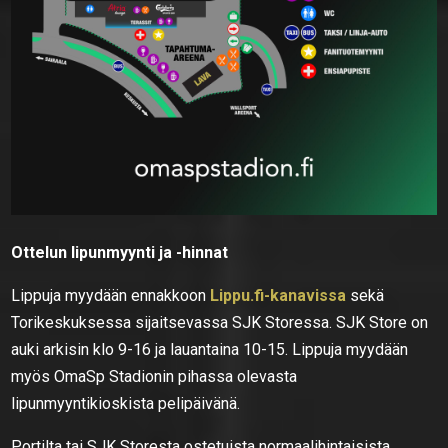
Ottelun lipunmyynti ja -hinnat
Lippuja myydään ennakkoon
Lippu.fi-kanavissa
sekä
Torikeskuksessa sijaitsevassa SJK Storessa. SJK Store on
auki arkisin klo 9-16 ja lauantaina 10-15. Lippuja myydään
myös OmaSp Stadionin pihassa olevasta
lipunmyyntikioskista pelipäivänä.
Portilta tai SJK Storesta ostetuista normaalihintaisista