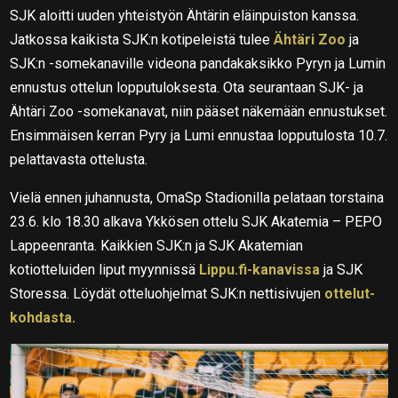
SJK aloitti uuden yhteistyön Ähtärin eläinpuiston kanssa.
Jatkossa kaikista SJK:n kotipeleistä tulee
Ähtäri Zoo
ja
SJK:n -somekanaville videona pandakaksikko Pyryn ja Lumin
ennustus ottelun lopputuloksesta. Ota seurantaan SJK- ja
Ähtäri Zoo -somekanavat, niin pääset näkemään ennustukset.
Ensimmäisen kerran Pyry ja Lumi ennustaa lopputulosta 10.7.
pelattavasta ottelusta.
Vielä ennen juhannusta, OmaSp Stadionilla pelataan torstaina
23.6. klo 18.30 alkava Ykkösen ottelu SJK Akatemia – PEPO
Lappeenranta.
Kaikkien SJK:n ja SJK Akatemian
kotiotteluiden liput myynnissä
Lippu.fi-kanavissa
ja SJK
Storessa. Löydät otteluohjelmat SJK:n nettisivujen
ottelut-
kohdasta.