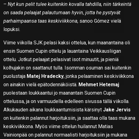
–
Nyt kun pelit tulee kuitenkin kovalla tahdilla, niin tärkeintä
on saada pelaajat palautumaan hyvin, jotta he pystyvät
parhaimpaansa taas keskiviikkona
, sanoo Gómez vielä
lopuksi.
Viime viikolla SJK pelasi kaksi ottelua, kun maanantaina oli
ensin Suomen Cupin ottelu ja lauantaina Veikkausliigan
ottelu. Jotkut pelaajat pelasivat isot minuutit, ja pieniä
kolhujakin on saattanut tulla. Isomman osuman sai kuitenkin
puolustaja
Matej Hradecky
, jonka pelaaminen keskiviikkona
on ainakin vielä epätodennäköistä.
Mehmet Hetemaj
puolestaan loukkaantui jo maanantain Suomen Cupin
ottelussa, ja on varmuudella edelleen sivussa tällä viikolla.
Alkukauden aikana loukkaantumisista kärsinyt
Jake Jervis
on kuitenkin palannut harjoituksiin, ja saattaa olla taas mukana
keskiviikkona. Myös viime ottelun huilannut Matias
Vainionpää on palannut normaalisti harjoituksiin ja mukana