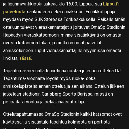
ja lipunmyyntikioski aukeaa klo 16:00. Lippuja saa
Lippu.fi-
palvelusta
sähköisenä sekä ennakkoon. Ennakkolippuja
myydään myös SJK Storessa Torikeskuksella. Paikalle tähän
otteluun tulevat vieraskannattajat sijoittuvat OmaSp Stadionin
Itäpäädyn vieraskatsomoon, minne sisäänkäynti on omasta
ovesta katsomon takaa, ja siellä on omat palvelut
anniskeluineen. Liput vieraskannattajille myynnissä omasta
linkistä,
tästä.
Tapahtuma-areenalla tunnelmaa nostaa jo ennen ottelua DJ.
Tapahtuma-areenalta löydät myös ruoka- sekä
anniskelupisteitä ennen ottelua ja sen aikana. Ottelun jälkeen
jatketaan stadionin Carlsberg Sports Barissa, missä on
pelipaita-arvontaa ja pelaajahaastatteluja.
Ottelutapahtumassa OmaSp Stadionin kaikki katsomot ovat
käytössä, ja sisääntulo tapahtuu kolmesta eri portista.