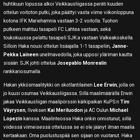
huhtikuun lopussa alkoi Veikkausliigassa peräti kuuden
ottelun voitoton putki, joka päättyi vasta viime viikonloppuna
kotona IFK Mariehamnia vastaan 3-2 voitolla. Tuohon
putkeen mahtuu tasapeli FC Lahtea vastaan, sekä
toukokuussa pelattu tasapeli SJK:a vastaan Valkeakoskella.
Silloin Haka nousi ottelun lisäajalla 1-1 tasapeliin,
Janne-
Pekka Laineen
unelmavedolla, joka upposi yläriman kautta
sisään. SJK johti ottelua
Josepablo Monrealin
rankkariosumalla.
Hakan ykkösmaalitykki on skotlantilainen
Lee Erwin
, jolla on
jo kuusi osumaa Veikkausliigassa. Sillä maalimäärällä Erwin
jakaa Veikkausliigan maalipörssin kärkipaikan KuPS:n
Tim
Väyrysen
, Ilveksen
Kai Meriluodon
ja AC Oulun
Michael
Lopezin
kanssa. Maalinteossa Haka onkin onnistunut, sillä
viidessä viimeisessä ottelussa se ei ole jäänyt ilman maalia
kertaakaan. Oma puolustuspää sen sijaan on vuotanut. Haka