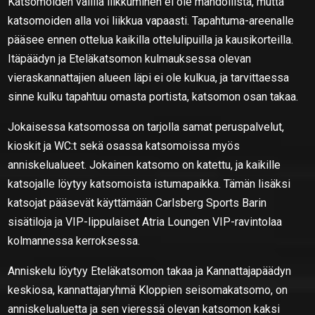
Katsomoiden välillä liikkuminen ei ole mahdollista, mutta
katsomoiden alla voi liikkua vapaasti. Tapahtuma-areenalle
pääsee ennen ottelua kaikilla ottelulipuilla ja kausikorteilla.
Itäpäädyn ja Eteläkatsomon kulmauksessa olevan
vieraskannattajien alueen läpi ei ole kulkua, ja tarvittaessa
sinne kulku tapahtuu omasta portista, katsomon osan takaa.
Jokaisessa katsomossa on tarjolla samat peruspalvelut,
kioskit ja WC:t sekä osassa katsomoissa myös
anniskelualueet. Jokainen katsomo on katettu, ja kaikille
katsojalle löytyy katsomoista istumapaikka. Tämän lisäksi
katsojat pääsevät käyttämään Carlsberg Sports Barin
sisätiloja ja VIP-lippulaiset Atria Loungen VIP-ravintolaa
kolmannessa kerroksessa.
Anniskelu löytyy Eteläkatsomon takaa ja Kannattajapäädyn
keskiosa, kannattajaryhmä Kloppien seisomakatsomo, on
anniskelualuetta ja sen vieressä olevan katsomon kaksi