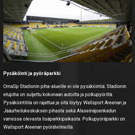
Pysäköinti ja pyöräparkki
OmaSp Stadionin piha-alueille ei ole pysäköintiä. Stadionin
etupiha on suljettu kokonaan autoilta ja polkupyöriltä.
Pysäköintitila on rajattua ja sitä löytyy Wallsport Areenan ja
Jääurheilukeskuksen pihasta sekä Alaseinäjoenkadun
varressa olevasta lisäparkkipaikasta. Polkupyöräparkki on
Wallsport Areenan pyörätelineillä.