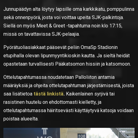
Junnupäädyn alta löytyy lapsille oma karkkikatu, pomppulinna
sekä onnenpyörä, josta voi voittaa upeita SJK-palkintoja.
Siellä on myös Meet & Greet -tapahtuma noin klo 17:15,
missä on tavattavissa SJK-pelaajia.
Pyörätuoliasiakkaat pääsevät peliin OmaSp Stadionin
etupihalla olevan lipunmyyntikioskin kautta. Ja sieltä heidät
opastetaan turvallisesti Pääkatsomon hissiin ja katsomoon.
Ottelutapahtumassa noudatetaan Palloliiton antamia
määräyksiä ja ohjeita ottelutapahtuman järjestämisestä, joista
saa lisätietoa
tästä linkistä
.
Kaikenlainen syrjivä tai
rasistinen huutelu on ehdottomasti kielletty, ja
ottelutapahtumassa häiritsevästi käyttäytyvä katsoja voidaan
poistaa alueelta.