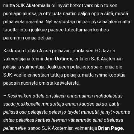
mutta SJK Akatemialla oli hyvät hetket varsinkin toisen
puoliajan alussa, ja ottelusta saatiin paljon oppia siitä, missä
pitää vielä parantaa. Nyt vastustaja on pari pykälää alemmalta
tasolta, joten joukkue pääsee toteuttamaan kenties
paremmin omaa peliään.
Kakkosen Lohko A:ssa pelaavan, porilaisen FC Jazz:n
valmentajana toimii
Jani Uotinen
, entinen SJK Akatemian
johtaja ja valmentaja. Joukkueen pelaajistossa ei enää ole
SJK-väelle ennestään tuttuja pelaajia, mutta ryhmä koostuu
pääosin nuorista omista kasvateista.
–
Keskiviikon ottelu on jälleen erinomainen mahdollisuus
saada joukkueelle minuutteja ennen kauden alkua. Lahti-
pelissä osa pelaajista pelasi jo täydet minuutit, ja nyt voimme
antaa peliaikaa kenties hieman vähemmän siinä ottelussa
pelanneille,
sanoo SJK Akatemian valmentaja
Brian Page.