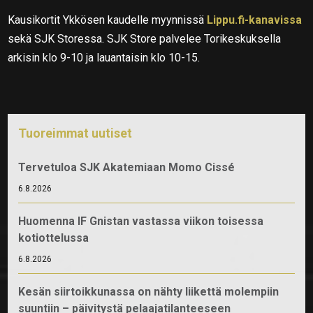
Kausikortit Ykkösen kaudelle myynnissä
Lippu.fi-kanavissa
sekä SJK Storessa. SJK Store palvelee Torikeskuksella
arkisin klo 9-10 ja lauantaisin klo 10-15.
Tuoreimmat uutiset
Tervetuloa SJK Akatemiaan Momo Cissé
6.8.2026
Huomenna IF Gnistan vastassa viikon toisessa
kotiottelussa
6.8.2026
Kesän siirtoikkunassa on nähty liikettä molempiin
suuntiin – päivitystä pelaajatilanteeseen