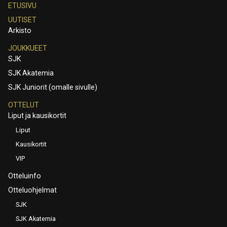
ETUSIVU
UUTISET
Arkisto
JOUKKUEET
SJK
SJK Akatemia
SJK Juniorit (omalle sivulle)
OTTELUT
Liput ja kausikortit
Liput
Kausikortit
VIP
Otteluinfo
Otteluohjelmat
SJK
SJK Akatemia