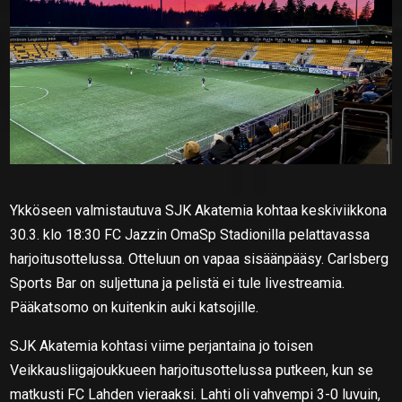
Ykköseen valmistautuva SJK Akatemia kohtaa keskiviikkona
30.3. klo 18:30 FC Jazzin OmaSp Stadionilla pelattavassa
harjoitusottelussa. Otteluun on vapaa sisäänpääsy. Carlsberg
Sports Bar on suljettuna ja pelistä ei tule livestreamia.
Pääkatsomo on kuitenkin auki katsojille.
SJK Akatemia kohtasi viime perjantaina jo toisen
Veikkausliigajoukkueen harjoitusottelussa putkeen, kun se
matkusti FC Lahden vieraaksi. Lahti oli vahvempi 3-0 luvuin,