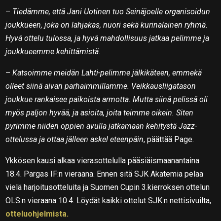
–
Tiedämme, että Jani Uotinen tuo Seinäjoelle organisoidun
joukkueen, joka on lahjakas, nuori sekä kurinalainen ryhmä.
Hyvä ottelu tulossa, ja hyvä mahdollisuus jatkaa pelimme ja
joukkueemme kehittämistä.
–
Katsoimme meidän Lahti-pelimme jälkikäteen, emmekä
olleet siinä aivan parhaimmillamme. Veikkausliigatason
joukkue rankaisee paikoista armotta. Mutta siinä pelissä oli
myös paljon hyvää, ja asioita, joita teimme oikein. Siten
pyrimme niiden oppien avulla jatkamaan kehitystä Jazz-
ottelussa ja ottaa jälleen askel eteenpäin
, päättää Page.
Ykkösen kausi alkaa vierasottelulla pääsiäismaanantaina
18.4. Pargas IF:n vieraana. Ennen sitä SJK Akatemia pelaa
vielä harjoitusotteluita ja Suomen Cupin 3.kierroksen ottelun
OLS:n vieraana 10.4. Löydät kaikki ottelut SJK:n nettisivuilta,
otteluohjelmista.