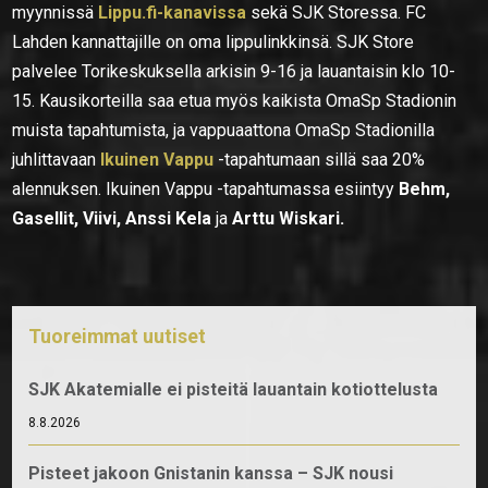
myynnissä
Lippu.fi-kanavissa
sekä SJK Storessa. FC
Lahden kannattajille on oma lippulinkkinsä. SJK Store
palvelee Torikeskuksella arkisin 9-16 ja lauantaisin klo 10-
15. Kausikorteilla saa etua myös kaikista OmaSp Stadionin
muista tapahtumista, ja vappuaattona OmaSp Stadionilla
juhlittavaan
Ikuinen Vappu
-tapahtumaan sillä saa 20%
alennuksen. Ikuinen Vappu -tapahtumassa esiintyy
Behm,
Gasellit, Viivi, Anssi Kela
ja
Arttu Wiskari.
Tuoreimmat uutiset
SJK Akatemialle ei pisteitä lauantain kotiottelusta
8.8.2026
Pisteet jakoon Gnistanin kanssa – SJK nousi