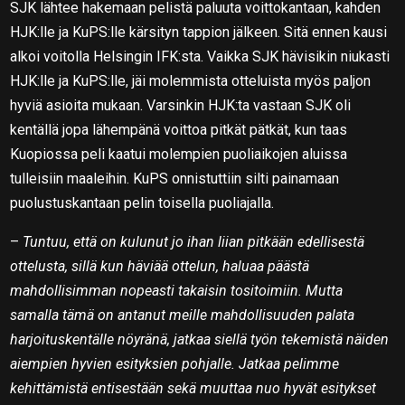
SJK lähtee hakemaan pelistä paluuta voittokantaan, kahden
HJK:lle ja KuPS:lle kärsityn tappion jälkeen. Sitä ennen kausi
alkoi voitolla Helsingin IFK:sta. Vaikka SJK hävisikin niukasti
HJK:lle ja KuPS:lle, jäi molemmista otteluista myös paljon
hyviä asioita mukaan. Varsinkin HJK:ta vastaan SJK oli
kentällä jopa lähempänä voittoa pitkät pätkät, kun taas
Kuopiossa peli kaatui molempien puoliaikojen aluissa
tulleisiin maaleihin. KuPS onnistuttiin silti painamaan
puolustuskantaan pelin toisella puoliajalla.
–
Tuntuu, että on kulunut jo ihan liian pitkään edellisestä
ottelusta, sillä kun häviää ottelun, haluaa päästä
mahdollisimman nopeasti takaisin tositoimiin. Mutta
samalla tämä on antanut meille mahdollisuuden palata
harjoituskentälle nöyränä, jatkaa siellä työn tekemistä näiden
aiempien hyvien esityksien pohjalle. Jatkaa pelimme
kehittämistä entisestään sekä muuttaa nuo hyvät esitykset