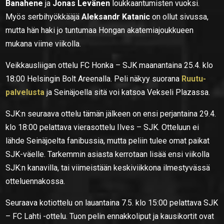
Banahene
ja
Jonas Levänen
loukkaantumisten vuoksi.
Myös serbihyökkääjä
Aleksandr Katanic
on ollut sivussa,
mutta hän haki jo tuntumaa Hongan akatemiajoukkueen
mukana viime viikolla.
Veikkausliigan ottelu FC Honka – SJK maanantaina 25.4. klo
18:00 Helsingin Bolt Areenalla. Peli näkyy suorana
Ruutu-
palvelusta
ja Seinäjoella sitä voi katsoa Vekseli Plazassa.
SJK:n seuraava ottelu tämän jälkeen on ensi perjantaina 29.4.
klo 18:00 pelattava vierasottelu Ilves – SJK. Otteluun ei
lähde Seinäjoelta fanibussia, mutta peliin tulee omat paikat
SJK-väelle. Tarkemmin asiasta kerrotaan lisää ensi viikolla
SJK:n kanavilla, tai viimeistään keskiviikkona ilmestyvässä
otteluennakossa.
Seuraava kotiottelu on lauantaina 7.5. klo 15:00 pelattava SJK
– FC Lahti -ottelu. Tuon pelin ennakkoliput ja kausikortit ovat