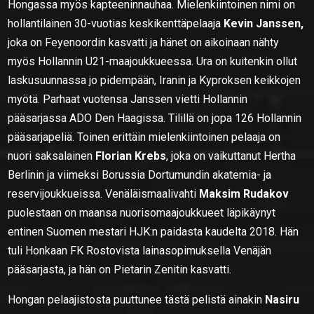
Hongassa myös kapteeninnauhaa. Mielenkiintoinen nimi on
hollantilainen 30-vuotias keskikenttäpelaaja
Kevin Janssen,
joka on Feyenoordin kasvatti ja hänet on aikoinaan nähty
myös Hollannin U21-maajoukkueessa. Ura on kuitenkin ollut
laskusuunnassa jo pidempään, Iranin ja Kyproksen keikkojen
myötä. Parhaat vuotensa Janssen vietti Hollannin
pääsarjassa ADO Den Haagissa. Tilillä on jopa 126 Hollannin
pääsarjapeliä. Toinen erittäin mielenkiintoinen pelaaja on
nuori saksalainen
Florian Krebs
, joka on vaikuttanut Hertha
Berlinin ja viimeksi Borussia Dortumundin akatemia- ja
reservijoukkueissa. Venäläismaalivahti
Maksim Rudakov
puolestaan on maansa nuorisomaajoukkueet läpikäynyt
entinen Suomen mestari HJK:n paidasta kaudelta 2018. Hän
tuli Honkaan FK Rostovista lainasopimuksella Venäjän
pääsarjasta, ja hän on Pietarin Zenitin kasvatti.
Hongan pelaajistosta puuttunee tästä pelistä ainakin
Nasiru