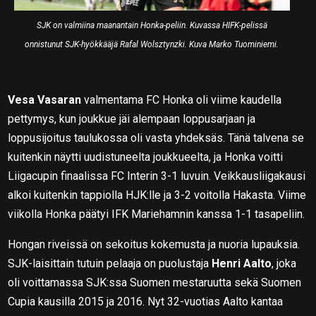
SJK on valmiina maanantain Honka-peliin. Kuvassa HIFK-pelissä
onnistunut SJK-hyökkääjä Rafal Wolsztynzki. Kuva Marko Tuominiemi.
Vesa Vasaran
valmentama FC Honka oli viime kaudella
pettymys, kun joukkue jäi alempaan loppusarjaan ja
loppusijoitus taulukossa oli vasta yhdeksäs. Tänä talvena se
kuitenkin näytti uudistuneelta joukkueelta, ja Honka voitti
Liigacupin finaalissa FC Interin 3-1 luvuin. Veikkausliigakausi
alkoi kuitenkin tappiolla HJK:lle ja 3-2 voitolla Hakasta. Viime
viikolla Honka päätyi IFK Mariehamnin kanssa 1-1 tasapeliin.
Hongan riveissä on sekoitus kokemusta ja nuoria lupauksia.
SJK-laisittain tutuin pelaaja on puolustaja
Henri Aalto
, joka
oli voittamassa SJK:ssa Suomen mestaruutta sekä Suomen
Cupia kausilla 2015 ja 2016. Nyt 32-vuotias Aalto kantaa