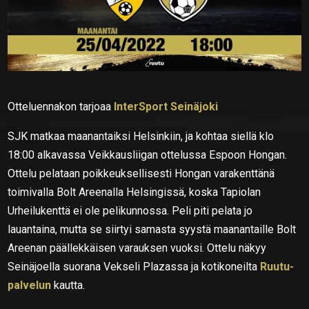
Otteluennakon tarjoaa
InterSport Seinäjoki
SJK matkaa maanantaiksi Helsinkiin, ja kohtaa siellä klo
18:00 alkavassa Veikkausliigan ottelussa Espoon Hongan.
Ottelu pelataan poikkeuksellisesti Hongan varakenttänä
toimivalla Bolt Areenalla Helsingissä, koska Tapiolan
Urheilukenttä ei ole pelikunnossa. Peli piti pelata jo
lauantaina, mutta se siirtyi samasta syystä maanantaille Bolt
Areenan päällekkäisen varauksen vuoksi. Ottelu näkyy
Seinäjoella suorana Vekseli Plazassa ja kotikoneilta
Ruutu-
palvelun
kautta.