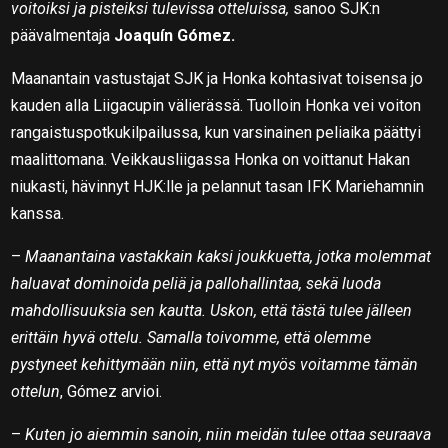
voitoiksi ja pisteiksi tulevissa otteluissa,
sanoo SJK:n
päävalmentaja
Joaquín Gómez.
Maanantain vastustajat SJK ja Honka kohtasivat toisensa jo
kauden alla Liigacupin välierässä. Tuolloin Honka vei voiton
rangaistuspotkukilpailussa, kun varsinainen peliaika päättyi
maalittomana. Veikkausliigassa Honka on voittanut Hakan
niukasti, hävinnyt HJK:lle ja pelannut tasan IFK Mariehamnin
kanssa.
–
Maanantaina vastakkain kaksi joukkuetta, jotka molemmat
haluavat dominoida peliä ja pallohallintaa, sekä luoda
mahdollisuuksia sen kautta. Uskon, että tästä tulee jälleen
erittäin hyvä ottelu. Samalla toivomme, että olemme
pystyneet kehittymään niin, että nyt myös voitamme tämän
ottelun
, Gómez arvioi.
–
Kuten jo aiemmin sanoin, niin meidän tulee ottaa seuraava