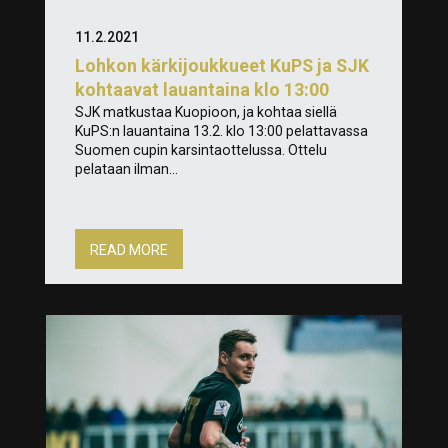
11.2.2021
Lohkon kärkijoukkueet KuPS ja SJK
kohtaavat lauantaina klo 13:00
SJK matkustaa Kuopioon, ja kohtaa siellä
KuPS:n lauantaina 13.2. klo 13:00 pelattavassa
Suomen cupin karsintaottelussa. Ottelu
pelataan ilman...
READ MORE