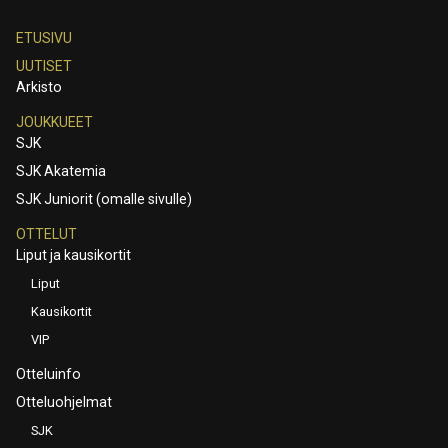
ETUSIVU
UUTISET
Arkisto
JOUKKUEET
SJK
SJK Akatemia
SJK Juniorit (omalle sivulle)
OTTELUT
Liput ja kausikortit
Liput
Kausikortit
VIP
Otteluinfo
Otteluohjelmat
SJK