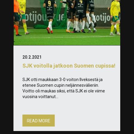
20.2.2021
SJK voitolla jatkoon Suomen cupissa!
SJK otti maukkaan 3-0 voiton Ilveksestä ja
etenee Suomen cupin neljännesvälieriin.
Voitto oli maukas siksi, että SJK ei ole viime
vuosina voittanut...
READ MORE