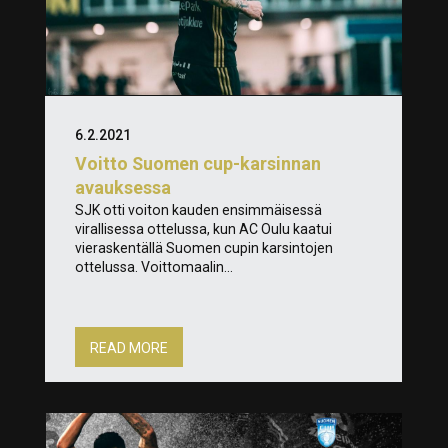
6.2.2021
Voitto Suomen cup-karsinnan
avauksessa
SJK otti voiton kauden ensimmäisessä
virallisessa ottelussa, kun AC Oulu kaatui
vieraskentällä Suomen cupin karsintojen
ottelussa. Voittomaalin...
READ MORE