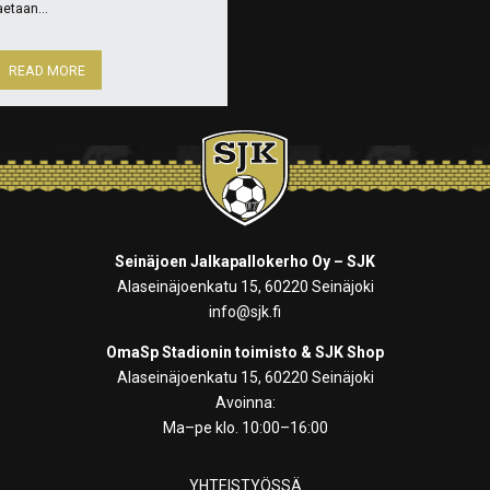
aetaan...
READ MORE
Seinäjoen Jalkapallokerho Oy – SJK
Alaseinäjoenkatu 15, 60220 Seinäjoki
info@sjk.fi
OmaSp Stadionin toimisto & SJK Shop
Alaseinäjoenkatu 15, 60220 Seinäjoki
Avoinna:
Ma–pe klo. 10:00–16:00
YHTEISTYÖSSÄ