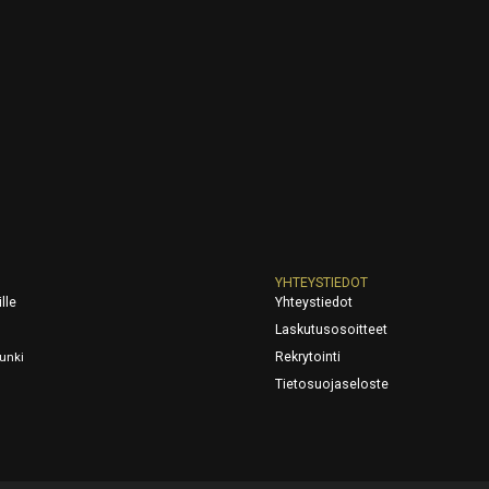
YHTEYSTIEDOT
lle
Yhteystiedot
Laskutusosoitteet
Rekrytointi
unki
Tietosuojaseloste