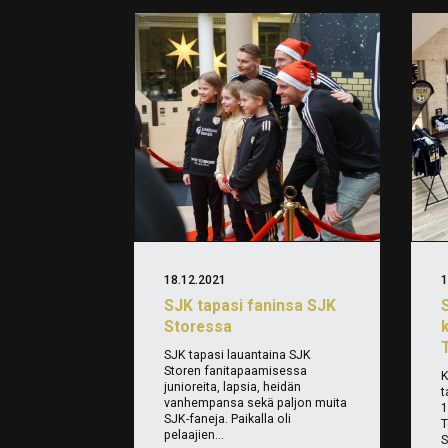
18.12.2021
1
SJK tapasi faninsa SJK
S
Storessa
SJK tapasi lauantaina SJK
Storen fanitapaamisessa
K
junioreita, lapsia, heidän
t
vanhempansa sekä paljon muita
1
SJK-faneja. Paikalla oli
T
pelaajien...
S