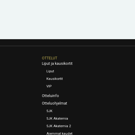
OTTELUT
Liput ja kausikortit
Liput
Kausikortit
VIP
Otteluinfo
Otteluohjelmat
SJK
SJK Akatemia
SJK Akatemia 2
Aiemmat kaudet