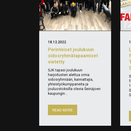
18.12.2022
1
Perinteiset joulukuun
sidosryhmätapaamiset
vietetty
S
SJK tapasi joulukuun
harjoitusten alettua omia
S
sidosryhmiään, kannattajia,
f
yhteistyökumppaneita ja
1
jouluostoksilla olevia Seinäjoen
S
kaupungin...
S
READ MORE