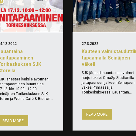
4.12.2022
27.3.2022
Lauantaina
Kauteen valmistauduttii
fanitapaaminen
tapaamalla Seinäjoen
Torikeskuksen SJK
väkeä
torella
SJK järjesti lauantaina avoimet
harjoitukset OmaSp Stadionilla
JK järjestää kaikille avoimen
ja tapasi sen jälkeen Seinäjoen
anitapaamisen lauantaina
väkeä Primassa ja
7.12. klo 10:00 - 12:00
Torikeskuksessa. Lauantain...
einäjoen Torikeskuksen SJK
toren ja Wenla Café & Bistron...
READ MORE
READ MORE