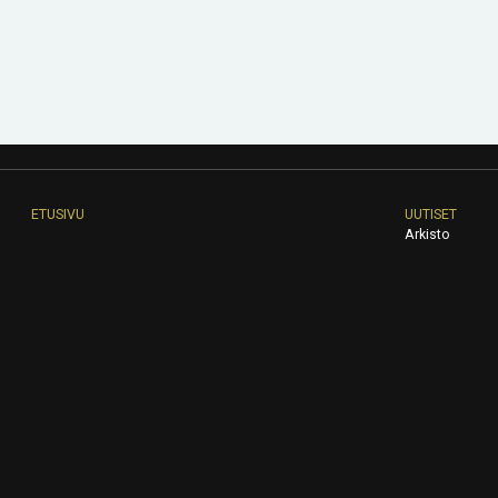
ETUSIVU
UUTISET
Arkisto