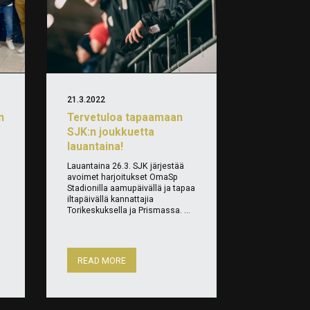
21.3.2022
n
Tervetuloa tapaamaan
SJK:n joukkuetta
lauantaina!
Lauantaina 26.3. SJK järjestää
avoimet harjoitukset OmaSp
Stadionilla aamupäivällä ja tapaa
iltapäivällä kannattajia
Torikeskuksella ja Prismassa. ...
READ MORE