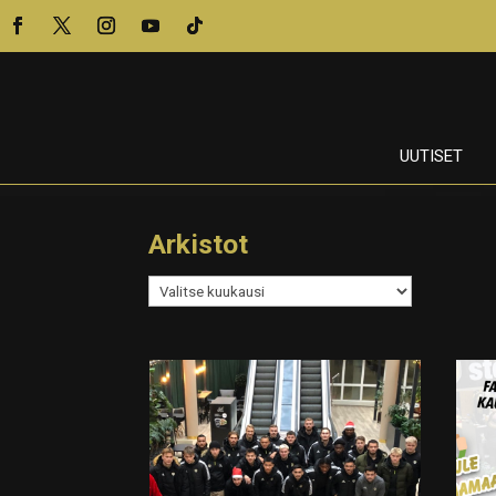
UUTISET
Arkistot
Arkistot