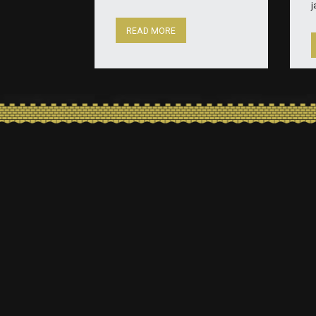
j
READ MORE