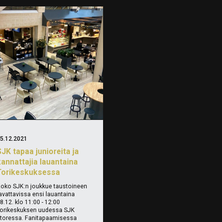
5.12.2021
JK tapaa junioreita ja
kannattajia lauantaina
Torikeskuksessa
oko SJK:n joukkue taustoineen
avattavissa ensi lauantaina
8.12. klo 11:00 - 12:00
orikeskuksen uudessa SJK
toressa. Fanitapaamisessa