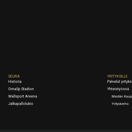
SEURA
YRITYKSILLE
Historia
Palvelut yrityksi
OmaSp Stadion
Yhteistyössä
Wallsport Areena
Meidän Kaup
Jalkapallolukio
Yrityskerho