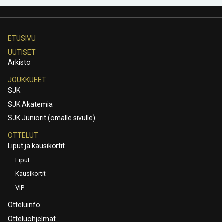
ETUSIVU
UUTISET
Arkisto
JOUKKUEET
SJK
SJK Akatemia
SJK Juniorit (omalle sivulle)
OTTELUT
Liput ja kausikortit
Liput
Kausikortit
VIP
Otteluinfo
Otteluohjelmat