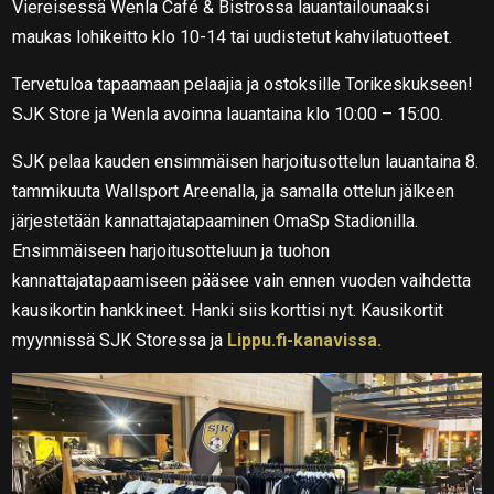
Viereisessä Wenla Café & Bistrossa lauantailounaaksi
maukas lohikeitto klo 10-14 tai uudistetut kahvilatuotteet.
Tervetuloa tapaamaan pelaajia ja ostoksille Torikeskukseen!
SJK Store ja Wenla avoinna lauantaina klo 10:00 – 15:00.
SJK pelaa kauden ensimmäisen harjoitusottelun lauantaina 8.
tammikuuta Wallsport Areenalla, ja samalla ottelun jälkeen
järjestetään kannattajatapaaminen OmaSp Stadionilla.
Ensimmäiseen harjoitusotteluun ja tuohon
kannattajatapaamiseen pääsee vain ennen vuoden vaihdetta
kausikortin hankkineet. Hanki siis korttisi nyt. Kausikortit
myynnissä SJK Storessa ja
Lippu.fi-kanavissa.