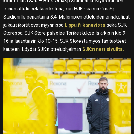
kotiottelulla SJK – HIFK OmaSp Stadionilla. Myös kauden
toinen ottelu pelataan kotona, kun HJK saapuu OmaSp
Stadionille perjantaina 8.4. Molempien otteluiden ennakoliput
ja kausikortit ovat myynnissä
Lippu.fi-kanavissa
sekä SJK
Storessa. SJK Store palvelee Torikeskuksella arkisin klo 9-
16 ja lauantaisin klo 10-15. SJK Storesta myös fanituotteet
kauteen. Löydät SJK:n otteluohjelman
SJK:n nettisivuilta.