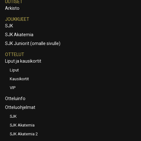
UUTISET
Arkisto
JOUKKUEET
SJK
SJK Akatemia
SJK Juniorit (omalle sivulle)
OTTELUT
Liput ja kausikortit
Liput
Kausikortit
VIP
Otteluinfo
Otteluohjelmat
SJK
SJK Akatemia
SJK Akatemia 2