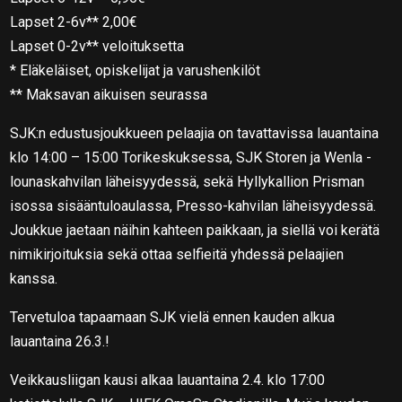
Lapset 2-6v** 2,00€
Lapset 0-2v** veloituksetta
* Eläkeläiset, opiskelijat ja varushenkilöt
** Maksavan aikuisen seurassa
SJK:n edustusjoukkueen pelaajia on tavattavissa lauantaina
klo 14:00 – 15:00 Torikeskuksessa, SJK Storen ja Wenla -
lounaskahvilan läheisyydessä, sekä Hyllykallion Prisman
isossa sisääntuloaulassa, Presso-kahvilan läheisyydessä.
Joukkue jaetaan näihin kahteen paikkaan, ja siellä voi kerätä
nimikirjoituksia sekä ottaa selfieitä yhdessä pelaajien
kanssa.
Tervetuloa tapaamaan SJK vielä ennen kauden alkua
lauantaina 26.3.!
Veikkausliigan kausi alkaa lauantaina 2.4. klo 17:00