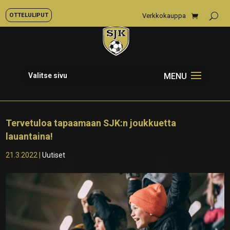
OTTELULIPUT
Verkkokauppa
Valitse sivu
Tervetuloa tapaamaan SJK:n joukkuetta
lauantaina!
21.3.2022
|
Uutiset