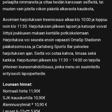
pelaajilta nimmareita ja ottaa heidän kanssaan selfieitä, tai
muuten vain jutella viikon päästä alkavasta kaudesta,.
Avoimien harjoituksien treeniosuus alkaa klo 10:00 ja loppuu
noin klo 11:30. Harjoituksien jälkeen lapset ja katsojat voivat
liittyä joukkueen mukaan kentälle potkiskelemaan.
Harjoituksia voi seurata ensin vapaasti OmaSp Stadionin
pääkatsomossa, ja Carlsberg Sports Bar palvelee
harjoituksien ajan. Sieltä voi ostaa kahvia, limsaa sekä
karkkia. Harjoitusten jälkeen klo 11:30 – 14:00 on tarjolla
yhteinen lounasmahdollisuus, jonka menu on suunniteltu
erityisesti lapsiperheille.
Lounaan hinnat:
Normaali hinta 11,90€
SJK-kausikortilla 10,90€
Alennnusryhmät * 10,90 €
Lapset 6-12v** 5,95€