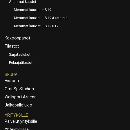
Aiemmat kaudet
Aiemmat kaudet – SJK
Aiemmat kaudet – SJK Akatemia
Aiemmat kaudet – SJK U17
Kokoonpanot
Tilastot
Sarjataulukot
Pelaajatilastot
SEURA
Historia
OmaSp Stadion
Wallsport Areena
Jalkapallolukio
YRITYKSILLE
Palvelut yrityksille
Yhteistyössä