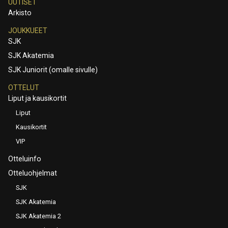
UUTISET
Arkisto
JOUKKUEET
SJK
SJK Akatemia
SJK Juniorit (omalle sivulle)
OTTELUT
Liput ja kausikortit
Liput
Kausikortit
VIP
Otteluinfo
Otteluohjelmat
SJK
SJK Akatemia
SJK Akatemia 2