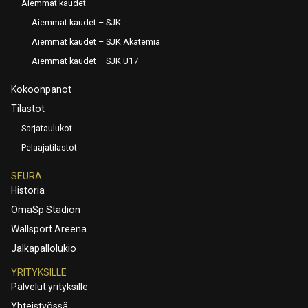
Aiemmat kaudet
Aiemmat kaudet – SJK
Aiemmat kaudet – SJK Akatemia
Aiemmat kaudet – SJK U17
Kokoonpanot
Tilastot
Sarjataulukot
Pelaajatilastot
SEURA
Historia
OmaSp Stadion
Wallsport Areena
Jalkapallolukio
YRITYKSILLE
Palvelut yrityksille
Yhteistyössä