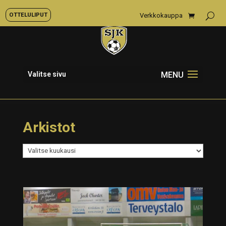
OTTELULIPUT
Verkkokauppa
Valitse sivu
Arkistot
Arkistot