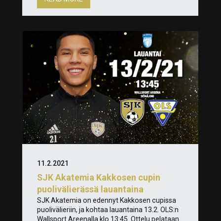
11.2.2021
SJK Akatemia Kakkosen cupin
puolivälierässä lauantaina
SJK Akatemia on edennyt Kakkosen cupissa
puolivälieriin, ja kohtaa lauantaina 13.2. OLS:n
Wallsport Areenalla klo 13:45. Ottelu pelataan