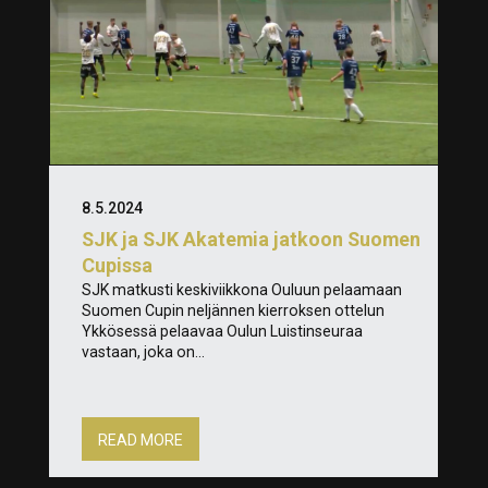
8.5.2024
SJK ja SJK Akatemia jatkoon Suomen
Cupissa
SJK matkusti keskiviikkona Ouluun pelaamaan
Suomen Cupin neljännen kierroksen ottelun
Ykkösessä pelaavaa Oulun Luistinseuraa
vastaan, joka on...
READ MORE