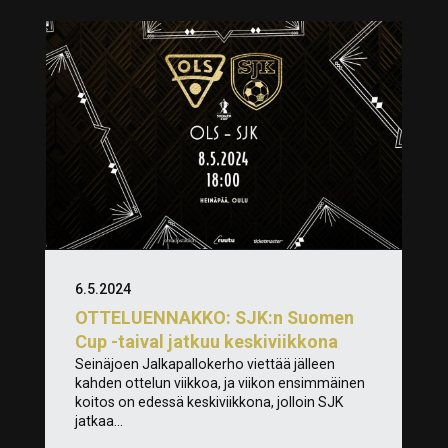
6.5.2024
OTTELUENNAKKO: SJK:n Suomen
Cup -taival jatkuu keskiviikkona
Seinäjoen Jalkapallokerho viettää jälleen
kahden ottelun viikkoa, ja viikon ensimmäinen
koitos on edessä keskiviikkona, jolloin SJK
jatkaa...