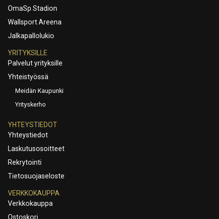
OmaSp Stadion
Wallsport Areena
Jalkapallolukio
YRITYKSILLE
Palvelut yrityksille
Yhteistyössä
Meidän Kaupunki
Yrityskerho
YHTEYSTIEDOT
Yhteystiedot
Laskutusosoitteet
Rekrytointi
Tietosuojaseloste
VERKKOKAUPPA
Verkkokauppa
Ostoskori