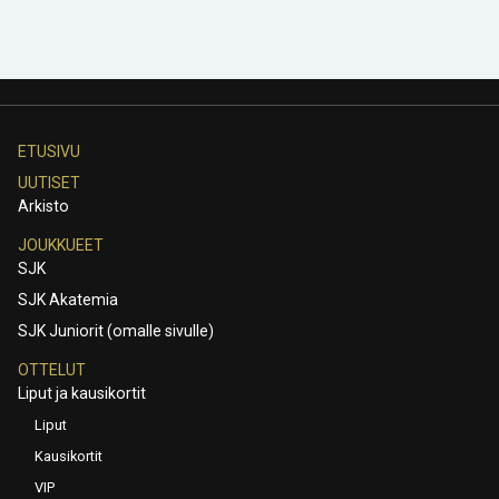
ETUSIVU
UUTISET
Arkisto
JOUKKUEET
SJK
SJK Akatemia
SJK Juniorit (omalle sivulle)
OTTELUT
Liput ja kausikortit
Liput
Kausikortit
VIP