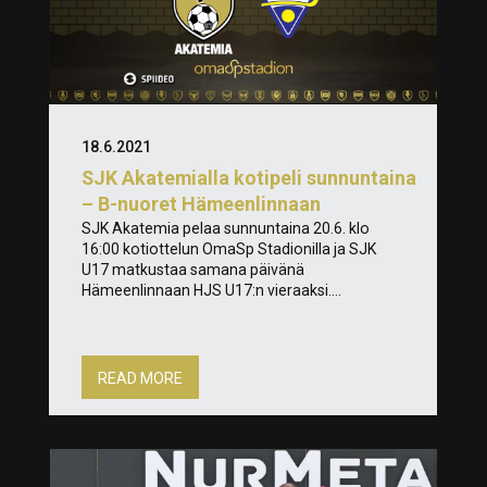
18.6.2021
SJK Akatemialla kotipeli sunnuntaina
– B-nuoret Hämeenlinnaan
SJK Akatemia pelaa sunnuntaina 20.6. klo
16:00 kotiottelun OmaSp Stadionilla ja SJK
U17 matkustaa samana päivänä
Hämeenlinnaan HJS U17:n vieraaksi....
READ MORE