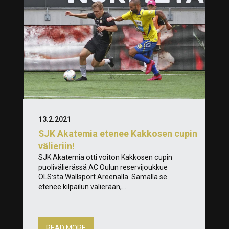
13.2.2021
SJK Akatemia etenee Kakkosen cupin
välieriin!
SJK Akatemia otti voiton Kakkosen cupin
puolivälierässä AC Oulun reservijoukkue
OLS:sta Wallsport Areenalla. Samalla se
etenee kilpailun välierään,...
READ MORE