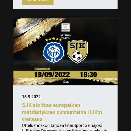
16.9.2022
SJK aloittaa europaikan
metsästyksen sunnuntaina HJK:n
vieraana
Otteluennakon tarjoaa InterSport Seinäjoki
HJK palaa Rooman Ikuisen Kaupungin valoista