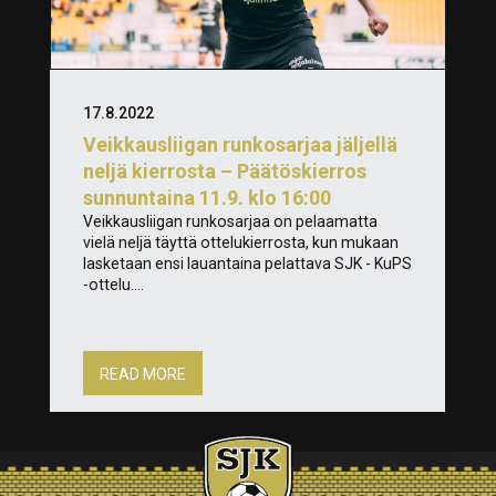
17.8.2022
Veikkausliigan runkosarjaa jäljellä
neljä kierrosta – Päätöskierros
sunnuntaina 11.9. klo 16:00
Veikkausliigan runkosarjaa on pelaamatta
vielä neljä täyttä ottelukierrosta, kun mukaan
lasketaan ensi lauantaina pelattava SJK - KuPS
-ottelu....
READ MORE