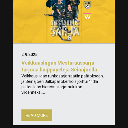
2.9.2025
Veikkausliigan Mestaruussarja
tarjoaa huippupelejä Seinäjoella
Veikkausliigan runkosarja saatiin päätökseen,
ja Seinäjoen Jalkapallokerho sijoittui 41:llä
pisteellään hienosti sarjataulukon
viidenneksi,...
READ MORE