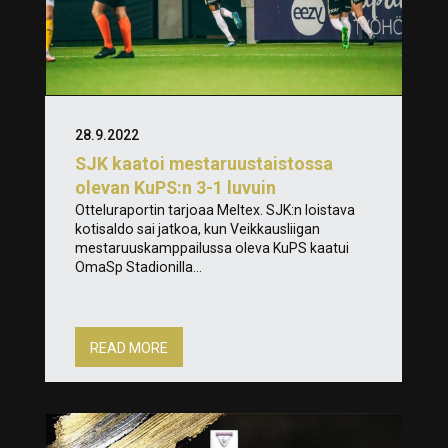
28.9.2022
SJK kaatoi mestaruustaistossa
olevan KuPS:n 3-1 luvuin
Otteluraportin tarjoaa Meltex. SJK:n loistava
kotisaldo sai jatkoa, kun Veikkausliigan
mestaruuskamppailussa oleva KuPS kaatui
OmaSp Stadionilla...
READ MORE