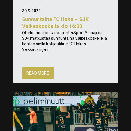
30.9.2022
Sunnuntaina FC Haka – SJK
Valkeakoskella klo 16:00
Otteluennakon tarjoaa InterSport Seinäjoki
SJK matkustaa sunnuntaina Valkeakoskelle ja
kohtaa siellä kotijoukkue FC Hakan
Veikkausliigan...
READ MORE