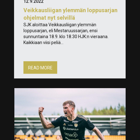
12.9.2022
Veikkausliigan ylemmän loppusarjan
ohjelmat nyt selvillä
SJK aloittaa Veikkausliigan ylemmän
loppusarjan, eli Mestaruussarjan, ensi
sunnuntaina 18.9. klo 18.30 HJK:n vieraana.
Kaikkiaan viisi peliä...
READ MORE