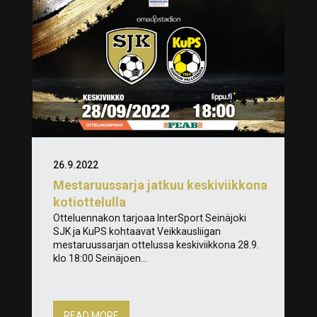
26.9.2022
Mestaruussarja jatkuu keskiviikkona
kotiottelulla
Otteluennakon tarjoaa InterSport Seinäjoki
SJK ja KuPS kohtaavat Veikkausliigan
mestaruussarjan ottelussa keskiviikkona 28.9.
klo 18:00 Seinäjoen...
READ MORE