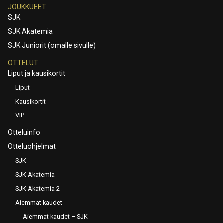
JOUKKUEET
SJK
SJK Akatemia
SJK Juniorit (omalle sivulle)
OTTELUT
Liput ja kausikortit
Liput
Kausikortit
VIP
Otteluinfo
Otteluohjelmat
SJK
SJK Akatemia
SJK Akatemia 2
Aiemmat kaudet
Aiemmat kaudet – SJK