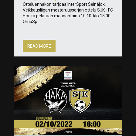
Otteluennakon tarjoaa InterSport Seinäjoki
Veikkausliigan mestaruussarjan ottelu SJK - FC
Honka pelataan maanantaina 10.10. klo 18:00
OmaSp...
READ MORE