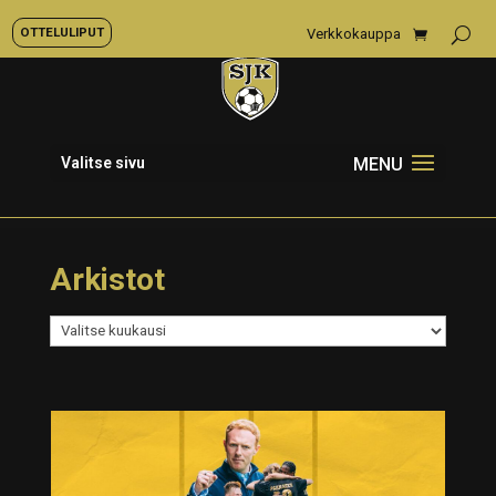
OTTELULIPUT
Verkkokauppa
Valitse sivu
Arkistot
Arkistot