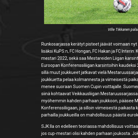
Ville Tikkanen pal
Runkosarjassa kerätyt pisteet jäävät voimaan ny
lisäksi KuPS:n, FC Hongan, FC Hakan ja FC Interin.
mestari 2022, sekä saa Mestareiden Liigan karsin
Euroopan Konferenssiliigan karsintoihin kaudeksi 
sillä muut joukkueet jatkavat vielä Mestaruussar
joukkuetta pelaa kolmannesta ja viimeisestä paikas
menee suoraan Suomen Cupin voittajalle. Suomen Cu
siinä kohtaavat Veikkausliigan Mestaruussarjassa 
myöhemmin kahden parhaan joukkoon, pääsee Mest
Konferenssiliigaan, ja silloin viimeisestä paikasta
parhailla joukkueilla on mahdollisuus päästä eurok
SJK:lla on edelleen teoriassa mahdollisuus voittaa
jos cup-mestari olisi kahden parhaan joukosta. 