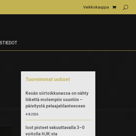
Verkkokauppa
STIEDOT
Tuoreimmat uutiset
Kesän siirtoikkunassa on nähty
liikettä molempiin suuntiin –
päivitystä pelaajatilanteeseen
4.8.2026
Isot pisteet vakuuttavalla 3–0
voitolla HJK:sta