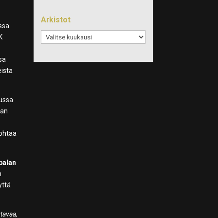
Arkistot
assa
Arkistot
K
nsa
eista
lussa
ian
kohtaa
balan
n
yttä
tavaa,