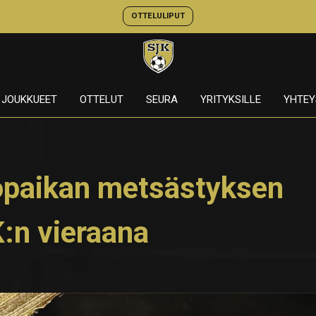
OTTELULIPUT
JOUKKUEET
OTTELUT
SEURA
YRITYKSILLE
YHTEY
ropaikan metsästyksen
:n vieraana