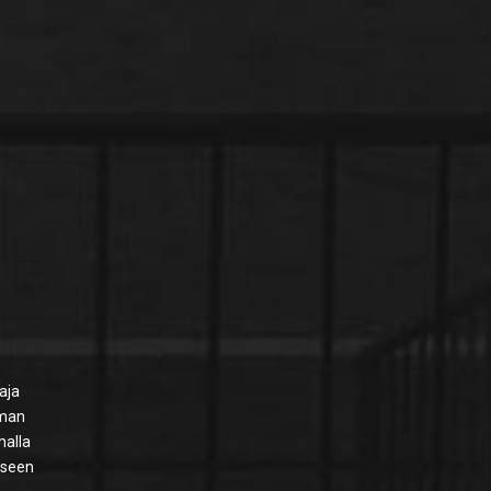
aja
oman
malla
aiseen