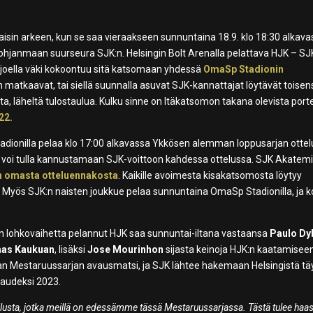
isin arkeen, kun se saa vieraakseen sunnuntaina 18.9. klo 18:30 alkav
ohjanmaan suurseura SJK:n. Helsingin Bolt Arenalla pelattava HJK – SJ
äjoella väki kokoontuu sitä katsomaan yhdessä
OmaSp Stadionin
in matkaavat, tai siellä suunnalla asuvat SJK-kannattajat löytävät toise
a, läheltä tulostaulua. Kulku sinne on Itäkatsomon takana olevista port
22.
dionilla pelaa klo 17:00 alkavassa Ykkösen alemman loppusarjan otte
e voi tulla kannustamaan SJK-voittoon kahdessa ottelussa. SJK Akatem
 omasta otteluennakosta
. Kaikille avoimesta kisakatsomosta löytyy
.
Myös SJK:n naisten joukkue pelaa sunnuntaina OmaSp Stadionilla, ja 
 lohkovaihetta pelannut HJK saa sunnuntai-iltana vastaansa
Paulo Dy
as Kaukuan
, lisäksi
Jose Mourinhon
sijasta keinoja HJK:n kaatamisee
an Mestaruussarjan avausmatsi, ja SJK lähtee hakemaan Helsingistä tä
kaudeksi 2023.
lusta, jotka meillä on edessämme tässä Mestaruussarjassa. Tästä tulee haas