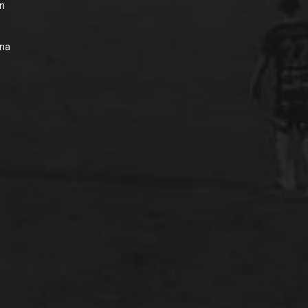
en
ena