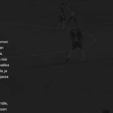
Suomen
aan
a,
viisi
paikka
a, ja
rjassa
tille,
uksen