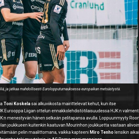
liä, ja jatkaa mahdollisesti Eurolopputurnauksessa europaikan metsästystä.
ja
Toni Koskela
sai alkuviikosta mairittelevat kehut, kun itse
 Eurooppa Liigan ottelun ennakkolehdistötilaisuudessa HJK:n valment
HJK:n menestyvän hänen selkeän pelitapansa avulla. Loppuunmyyty Ro
elan joukkueen kuitenkin kaatuvan Mourinhon joukkuetta vastaan alivoi
i pitämään pelin maalittomana, vaikka kapteeni
Miro Tenho
lensikin aik