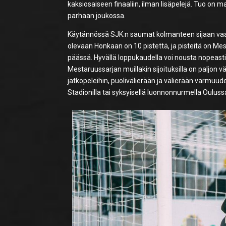
kaksiosaiseen finaaliin, ilman lisäpelejä. Tuo on 
parhaan joukossa.
Käytännössä SJK:n saumat kolmanteen sijaan vaati
olevaan Honkaan on 10 pistettä, ja pisteitä on Mes
päässä. Hyvällä loppukaudella voi nousta nopeastik
Mestaruussarjan muillakin sijoituksilla on paljon v
jatkopeleihin, puolivälierään ja välierään varmuude
Stadionilla tai syksyisellä luonnonnurmella Oulussa