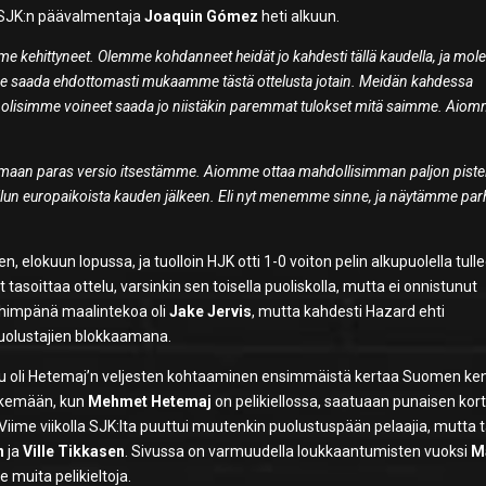
SJK:n päävalmentaja
Joaquin Gómez
heti alkuun.
emme kehittyneet. Olemme kohdanneet heidät jo kahdesti tällä kaudella, ja mo
amme saada ehdottomasti mukaamme tästä ottelusta jotain. Meidän kahdessa
 olisimme voineet saada jo niistäkin paremmat tulokset mitä saimme. Aio
emaan paras versio itsestämme. Aiomme ottaa mahdollisimman paljon pistei
lun europaikoista kauden jälkeen. Eli nyt menemme sinne, ja näytämme par
n, elokuun lopussa, ja tuolloin HJK otti 1-0 voiton pelin alkupuolella tulle
at tasoittaa ottelu, varsinkin sen toisella puoliskolla, mutta ei onnistunut
ähimpänä maalintekoa oli
Jake Jervis
, mutta kahdesti Hazard ehti
-puolustajien blokkaamana.
elu oli Hetemaj’n veljesten kohtaaminen ensimmäistä kertaa Suomen kent
 näkemään, kun
Mehmet Hetemaj
on pelikiellossa, saatuaan punaisen kort
ime viikolla SJK:lta puuttui muutenkin puolustuspään pelaajia, mutta 
n
ja
Ville Tikkasen
. Sivussa on varmuudella loukkaantumisten vuoksi
M
e muita pelikieltoja.