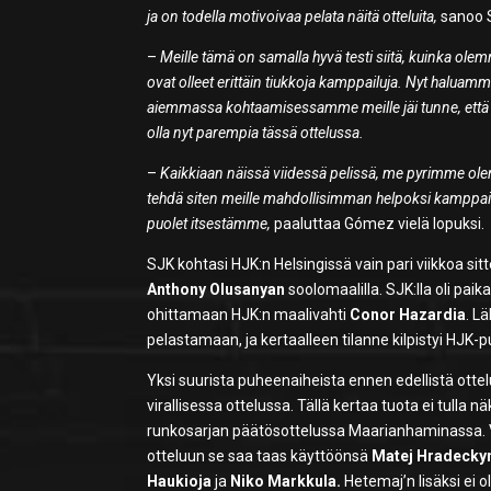
ja on todella motivoivaa pelata näitä otteluita,
sanoo 
–
Meille tämä on samalla hyvä testi siitä, kuinka ol
ovat olleet erittäin tiukkoja kamppailuja. Nyt halu
aiemmassa kohtaamisessamme meille jäi tunne, että
olla nyt parempia tässä ottelussa.
–
Kaikkiaan näissä viidessä pelissä, me pyrimme ol
tehdä siten meille mahdollisimman helpoksi kamppai
puolet itsestämme,
paaluttaa Gómez vielä lopuksi.
SJK kohtasi HJK:n Helsingissä vain pari viikkoa sitte
Anthony Olusanyan
soolomaalilla. SJK:lla oli paik
ohittamaan HJK:n maalivahti
Conor Hazardia
. L
pelastamaan, ja kertaalleen tilanne kilpistyi HJK
Yksi suurista puheenaiheista ennen edellistä ott
virallisessa ottelussa. Tällä kertaa tuota ei tulla
runkosarjan päätösottelussa Maarianhaminassa. Vi
otteluun se saa taas käyttöönsä
Matej Hradecky
Haukioja
ja
Niko Markkula.
Hetemaj’n lisäksi ei ol