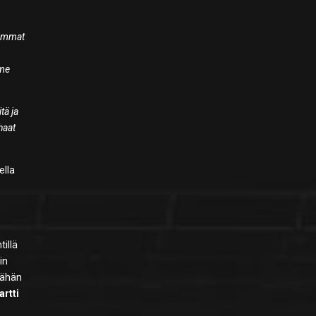
lemmat
mme
tä ja
haat
ella
illä
in
tähän
artti