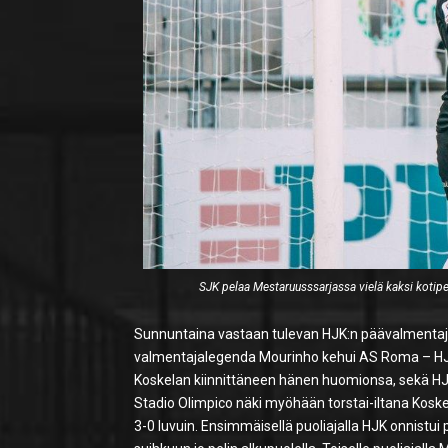
SJK pelaa Mestaruusssarjassa vielä kaksi kotipe
Sunnuntaina vastaan tulevan HJK:n päävalmenta
valmentajalegenda Mourinho kehui AS Roma – HJK
Koskelan kiinnittäneen hänen huomionsa, sekä 
Stadio Olimpico näki myöhään torstai-iltana Kosk
3-0 luvuin. Ensimmäisellä puoliajalla HJK onnistu