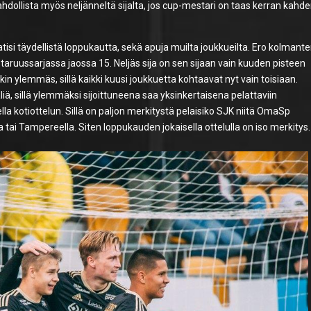
mahdollista myös neljänneltä sijalta, jos cup-mestari on taas kerran kahd
si täydellistä loppukautta, sekä apuja muilta joukkueilta. Ero kolmant
taruussarjassa jaossa 15. Neljäs sija on sen sijaan vain kuuden pisteen
in ylemmäs, sillä kaikki kuusi joukkuetta kohtaavat nyt vain toisiaan.
äliä, sillä ylemmäksi sijoittuneena saa yksinkertaisena pelattaviin
lla kotiottelun. Sillä on paljon merkitystä pelaisiko SJK niitä OmaSp
 tai Tampereella. Siten loppukauden jokaisella ottelulla on iso merkitys.