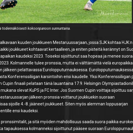
aa todennäköisesti kokoonpanoon sunnuntaina.
t alkavaan kuuden joukkueen Mestaruussarjaan, jossa SJK kohtaa HJK:n
 Kaikki joukkueet kohtaavat kertaalleen, ja eniten pisteitä kerännyt on 
tapaikan kaudeksi 2023. Toiseksi sijoittunut saa hopeaa ja menee suor
2023. Kolmannelle tulee pronssia, mutta ei välttämättä vielä europaikka
jan jälkeen pelattavassa Eurolopputurnauksessa. Eurolopputurnauksessa 
ta Konferenssiliigan karsintoihin ensi kaudelle. Yksi Konferenssiliigan 
pin finaali pelataan tänä lauantaina 17.9. Helsingin Olympiastadionill
mukana olevat KuPS ja FC Inter. Jos Suomen Cupin voittaja sijoittuu sa
aruussarjan jälkeen pronssia voittanut joukkuekin suoraan
 kisaa sijoille 4.-8. jääneet joukkueet. Siten myös alemman loppusarjan
entille ensi kaudeksi.
 pronssimitalit, ja sitä myöden mahdollisuus saada suora paikka euroken
Joka tapauksessa kolmanneksi sijoittunut pääsee suoraan Euroloppurna