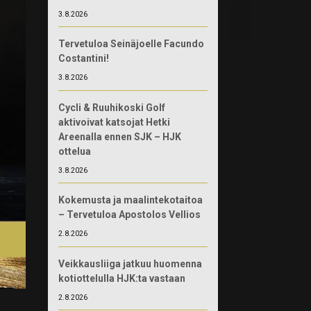
3.8.2026
Tervetuloa Seinäjoelle Facundo
Costantini!
3.8.2026
Cycli & Ruuhikoski Golf
aktivoivat katsojat Hetki
Areenalla ennen SJK – HJK
ottelua
3.8.2026
Kokemusta ja maalintekotaitoa
– Tervetuloa Apostolos Vellios
2.8.2026
Veikkausliiga jatkuu huomenna
kotiottelulla HJK:ta vastaan
2.8.2026