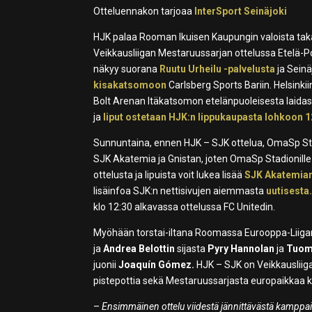
Otteluennakon tarjoaa
InterSport Seinäjoki
HJK palaa Rooman Ikuisen Kaupungin valoista taka
Veikkausliigan Mestaruussarjan ottelussa Etelä-P
näkyy suorana
Ruutu Urheilu -palvelusta
ja Sein
kisakatsomoon
Carlsberg Sports Bariin. Helsinki
Bolt Arenan Itäkatsomon etelänpuoleisesta laidast
ja
liput ostetaan HJK:n lippukaupasta lohkoon 1
Sunnuntaina, ennen HJK – SJK ottelua, OmaSp Sta
SJK Akatemia ja Gnistan, joten OmaSp Stadionill
ottelusta ja lipuista voit lukea lisää
SJK Akatemian
lisäinfoa SJK:n nettisivujen aiemmasta
uutisesta
klo 12:30 alkavassa ottelussa FC Unitedin.
Myöhään torstai-iltana Roomassa Eurooppa-Liigan
ja
Andrea Belottin
sijasta
Pyry Hannolan
ja
Tuom
juonii
Joaquín Gómez.
HJK – SJK on Veikkausliig
pistepottia sekä Mestaruussarjasta europaikkaa 
–
Ensimmäinen ottelu viidestä jännittävästä kamppai