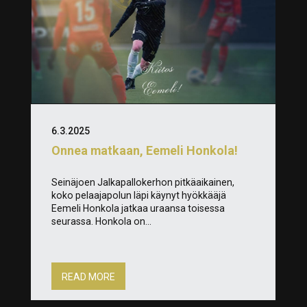
6.3.2025
Onnea matkaan, Eemeli Honkola!
Seinäjoen Jalkapallokerhon pitkäaikainen,
koko pelaajapolun läpi käynyt hyökkääjä
Eemeli Honkola jatkaa uraansa toisessa
seurassa. Honkola on...
READ MORE