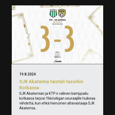
19.8.2024
SJK Akatemia taisteli tasoihin
Kotkassa
SJK Akatemian ja KTP:n välinen kamppailu
kotkassa tarjosi Ykkösliigan seuraajille huikeaa
viihdettä, kun ehkä hienoinen altavastaaja SJK
Akatemia...