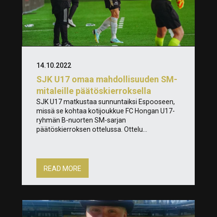
14.10.2022
SJK U17 omaa mahdollisuuden SM-
mitaleille päätöskierroksella
SJK U17 matkustaa sunnuntaiksi Espooseen,
missä se kohtaa kotijoukkue FC Hongan U17-
ryhmän B-nuorten SM-sarjan
päätöskierroksen ottelussa. Ottelu...
READ MORE