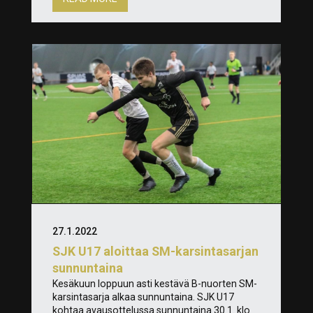
27.1.2022
SJK U17 aloittaa SM-karsintasarjan
sunnuntaina
Kesäkuun loppuun asti kestävä B-nuorten SM-
karsintasarja alkaa sunnuntaina. SJK U17
kohtaa avausottelussa sunnuntaina 30.1. klo