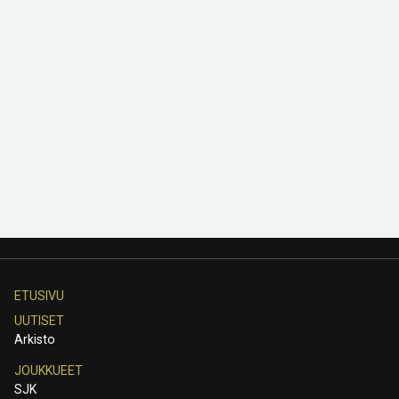
ETUSIVU
UUTISET
Arkisto
JOUKKUEET
SJK