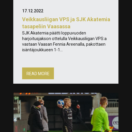
17.12.2022
Veikkausliigan VPS ja SJK Akatemia
tasapeliin Vaasassa
SJK Akatemia päätti loppuvuoden
harjoitusjakson ottelulla Veikkausliigan VPS:a
vastaan Vaasan Fennia Areenalla, pakottaen
isäntäjoukkueen 1-1...
READ MORE