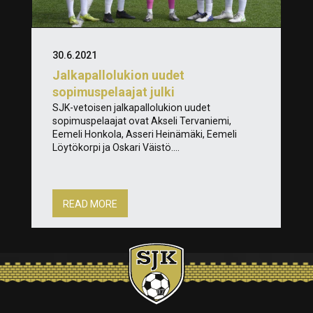
30.6.2021
Jalkapallolukion uudet
sopimuspelaajat julki
SJK-vetoisen jalkapallolukion uudet
sopimuspelaajat ovat Akseli Tervaniemi,
Eemeli Honkola, Asseri Heinämäki, Eemeli
Löytökorpi ja Oskari Väistö....
READ MORE