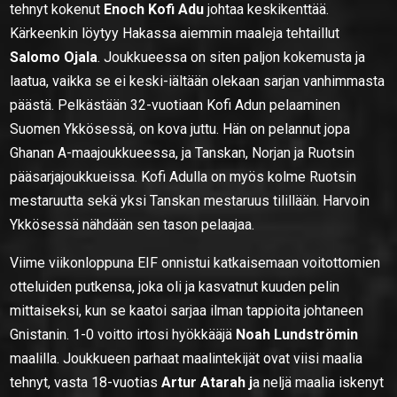
tehnyt kokenut
Enoch Kofi Adu
johtaa keskikenttää.
Kärkeenkin löytyy Hakassa aiemmin maaleja tehtaillut
Salomo Ojala
. Joukkueessa on siten paljon kokemusta ja
laatua, vaikka se ei keski-iältään olekaan sarjan vanhimmasta
päästä. Pelkästään 32-vuotiaan Kofi Adun pelaaminen
Suomen Ykkösessä, on kova juttu. Hän on pelannut jopa
Ghanan A-maajoukkueessa, ja Tanskan, Norjan ja Ruotsin
pääsarjajoukkueissa. Kofi Adulla on myös kolme Ruotsin
mestaruutta sekä yksi Tanskan mestaruus tilillään. Harvoin
Ykkösessä nähdään sen tason pelaajaa.
Viime viikonloppuna EIF onnistui katkaisemaan voitottomien
otteluiden putkensa, joka oli ja kasvatnut kuuden pelin
mittaiseksi, kun se kaatoi sarjaa ilman tappioita johtaneen
Gnistanin. 1-0 voitto irtosi hyökkääjä
Noah Lundströmin
maalilla. Joukkueen parhaat maalintekijät ovat viisi maalia
tehnyt, vasta 18-vuotias
Artur Atarah j
a neljä maalia iskenyt