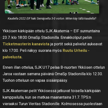
Kaudella 2022 EIF haki Seinäjoelta 3-0 voiton. Miten käy tällä kaudella?
Ykkösen kärkipään ottelu SJK Akatemia – EIF sunnuntaina
23.7. klo 18:00 OmaSp Stadionilla. Ennakkoliput peliin
Ticketmasterin kanavista
ja portit sekä palvelut aukeavat
klo 17:00. Peli näkyy suorana myös
Ruutu Urheilu -
palvelusta.
Ennen illan ottelua, SJK U17 pelaa B-nuorten Ykkösen ottelun
Jaroa vastaan samana päivänä OmaSp Stadionilla klo 12:30.
Tuohon otteluun on vapaa sisäänpääsy.
SJK Akatemian pelit Ykkösessä jatkuvat toisella kärkipään
kamppailulla, kun se matkaa maanantaina 31.7. TPS:n
vieraaksi Turun Veritas Stadionille. Kolmosessa puolestaan