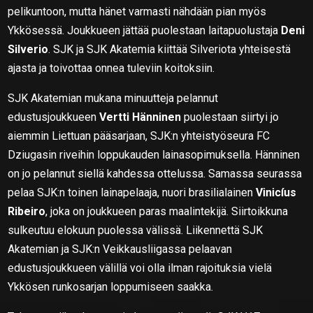
pelikuntoon, mutta hänet varmasti nähdään pian myös
Ykkösessä. Joukkueen jättää puolestaan laitapuolustaja
Deni
Silverio
. SJK ja SJK Akatemia kiittää Silveriota yhteisestä
ajasta ja toivottaa onnea tuleviin koitoksiin.
SJK Akatemian mukana minuutteja pelannut
edustusjoukkueen
Vertti Hänninen
puolestaan siirtyi jo
aiemmin Liettuan pääsarjaan, SJK:n yhteistyöseura FC
Dziugasin riveihin loppukauden lainasopimuksella. Hänninen
on jo pelannut siellä kahdessa ottelussa. Samassa seurassa
pelaa SJK:n toinen lainapelaaja, nuori brasilialainen
Vinicíus
Ribeiro
, joka on joukkueen paras maalintekijä. Siirtoikkuna
sulkeutuu elokuun puolessa välissä. Liikennettä SJK
Akatemian ja SJK:n Veikkausliigassa pelaavan
edustusjoukkueen välillä voi olla ilman rajoituksia vielä
Ykkösen runkosarjan loppumiseen saakka.