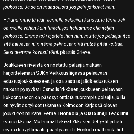
joukossa. Ja se on mahdollista, jos pelit jatkuvat näin.
–
Puhuimme tänään aamulla pelaajien kanssa, ja tämä peli
on meille vähän kuin finaali, jos haluamme olla neljän
joukossa. Emme toki ajattele ihan niin, mutta jos pelaajat itse
sitä haluavat, niin nämä pelit ovat niitä mitkä pitää voittaa.
Siksi teemme kovasti töitä,
päättää Grieve.
Joukkueen riveistä on nostettu pelaajia mukaan
harjoittelemaan SJK:n Veikkausliigassa pelaavaan
edustusjoukkueeseen, ja osa saattaa jäädä edustuksen
mukaan pysyvästi. Samalla Ykkösen joukkueen pelaavaan
kokoonpanoon on päässyt entistä nuorempia pelaajia, joilla
on hyvät esitykset takanaan Kolmosen kärjessä olevan
joukkueen mukana.
Eemeli Honkola
ja
Olatoundji Tessilimi
esimerkkeinä. Molemmat tekivät Ykkösen debyytit ja heti
myös debyyttimaalit päästyään irti. Honkola mätti niitä heti