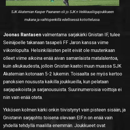
SJK Akatemian Kasper Paananen oli jo SJK:n Veikkausliigajoukkueen
mukana ja vaihtopenkillä edellisessä kotiottelussa.
Joonas Rantasen
valmentama sarjakärki Gnistan IF, tulee
Seinäjoelle takanaan tasapeli FF Jaron kanssa viime
viikonlopulta. Helsinkiläisten pelit eivät ole muutenkaan
olleet viime aikoina enää aivan samanlaista matalalentoa,
kuin alkukaudesta, jolloin Gnistan kaatoi muun muassa SJK
Akatemian kotonaan 5-2 lukemin. Toisaalta se myös kertoo
panoksien noususta kaikilla joukkueilla, kun pelataan
sarjapaikoista ja sarjanousuista. Suurinumeroisia voittoja ei
niin vain enää oteta.
Ykkösen kolmen kärki onkin tiivistynyt vain pisteen sisään, ja
Gnistanin sarjajohto toisena olevaan EIF:n on enää vain
yhdellä tehdyllä maalilla enemmän. Joukkueet ovat