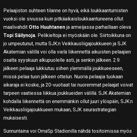
Pelaajiston suhteen tilanne on hyvä, eikä loukkaantumisten
vuoksi ole sivussa kuin pitkäaikaisloukkaantuneena ollut
maalivahdit
Otto Huuhtanen
ja armeijassa parhaillaan oleva
Topi Säilynoja.
Pelikieltoja ei myöskään ole. Siirtoikkuna on
jo umpeutunut, mutta SJK:n Veikkausliigajoukkueen ja SJK
Akatemian välillä voi olla vielä liikennettä aikuisten pelaajien
osalta syyskuun alkupuolelle asti, ja senkin jälkeen. 2.9.
jälkeen pelaaja lukkiutuu siihen ylemmällä joukkueeseen,
missä pelaa tuon jälkeen ottelun. Nuoria pelaajia tuokaan
aikaraja ei koske, ja 20-vuotiaat tai nuoremmat pelaajat voivat
tarpeen vaatiessa liikkua joukkueiden välillä. SJK Akatemian
kohdalla liikennettä on enemmänkin ollut juuri ylöspäin, SJK:n
Veikkausliigajoukkueen mukaan, SJK seurastrategian
mukaisesti.
Sunnuntaina voi OmaSp Stadionilla nähdä tositoimissa myös