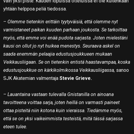
vain yksi piste. Kauden lopuissa otteluissa ei ole kuitenkaan
yhtään helppoa peliä tiedossa.
–
Olemme tietenkin erittäin tyytyväisiä, että olemme nyt
varmistaneet paikan kuuden parhaan joukosta. Se tarkoittaa
myös, että emme voi enää pudota sarjasta. Joten mielestäni
kausi on ollut jo nyt huikea menestys. Seuraava askel on
saada enemmän pelaajia edustusjoukkueen mukaan
Veikkausliigaan. Se on tietenkin entistä haastavampaa, koska
edustusjoukkue on kärkikolmikossa Veikkausliigassa,
sanoo
SJK Akatemian valmentaja
Stevie Grieve.
–
Lauantaina vastaan tulevalla Gnistanilla on ainoana
tavoitteena voittaa sarja, joten heillä on varmasti paineet
ottaa pisteitä niin kotona kuin vieraissa. Tiedämme myös,
että se on yksi vaikeimmista testeistä, mitä tässä sarjassa
eteen tulee.