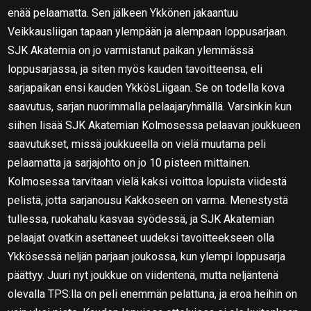
enää pelaamatta. Sen jälkeen Ykkönen jakaantuu
Veikkausliigan tapaan ylempään ja alempaan loppusarjaan.
SJK Akatemia on jo varmistanut paikan ylemmässä
loppusarjassa, ja siten myös kauden tavoitteensa, eli
sarjapaikan ensi kauden YkkösLiigaan. Se on todella kova
saavutus, sarjan nuorimmalla pelaajaryhmällä. Varsinkin kun
siihen lisää SJK Akatemian Kolmosessa pelaavan joukkueen
saavutukset, missä joukkueella on vielä muutama peli
pelaamatta ja sarjajohto on jo 10 pisteen mittainen.
Kolmosessa tarvitaan vielä kaksi voittoa lopuista viidestä
pelistä, jotta sarjanousu Kakkoseen on varma. Menestystä
tullessa, ruokahalu kasvaa syödessä, ja SJK Akatemian
pelaajat ovatkin asettaneet uudeksi tavoitteekseen olla
Ykkösessä neljän parjaan joukossa, kun ylempi loppusarja
päättyy. Juuri nyt joukkue on viidentenä, mutta neljäntenä
olevalla TPS:lla on peli enemmän pelattuna, ja eroa heihin on