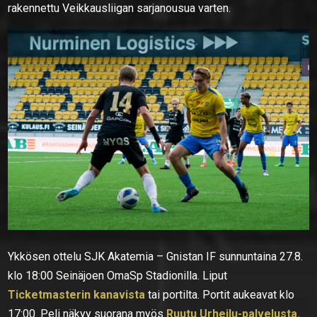
rakennettu Veikkausliigan sarjanousua varten.
Ykkösen ottelu SJK Akatemia – Gnistan IF sunnuntaina 27.8.
klo 18:00 Seinäjoen OmaSp Stadionilla. Liput
Ticketmasterin kanavista
tai portilta. Portit aukeavat klo
17:00. Peli näkyy suorana myös
Ruutu Urheilu-palvelusta.