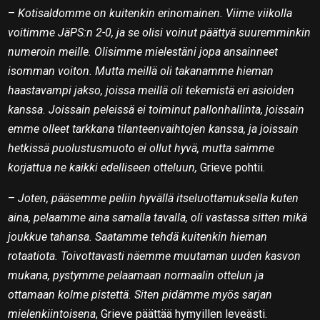
–
Kotisaldomme on kuitenkin erinomainen. Viime viikolla
voitimme JäPS:n 2-0, ja se olisi voinut päättyä suuremminkin
numeroin meille. Olisimme mielestäni jopa ansainneet
isomman voiton. Mutta meillä oli takanamme hieman
haastavampi jakso, joissa meillä oli tekemistä eri asioiden
kanssa. Joissain peleissä ei toiminut pallonhallinta, joissain
emme olleet tarkkana tilanteenvaihtojen kanssa, ja joissain
hetkissä puolustusmuoto ei ollut hyvä, mutta saimme
korjattua ne kaikki edelliseen otteluun,
Grieve pohtii.
–
Joten, pääsemme peliin hyvällä itseluottamuksella kuten
aina, pelaamme aina samalla tavalla, oli vastassa sitten mikä
joukkue tahansa. Saatamme tehdä kuitenkin hieman
rotaatiota. Toivottavasti näemme muutaman uuden kasvon
mukana, pystymme pelaamaan normaalin ottelun ja
ottamaan kolme pistettä. Siten pidämme myös sarjan
mielenkiintoisena
, Grieve päättää hymyillen leveästi.