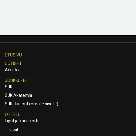
ETUSIVU
UUTISET
Arkisto
JOUKKUEET
SJK
SJK Akatemia
SJK Juniorit (omalle sivulle)
OTTELUT
Liput ja kausikortit
Liput