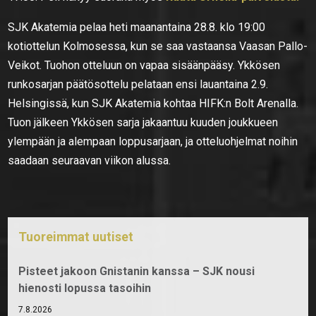
SJK Akatemia pelaa heti maanantaina 28.8. klo 19:00
kotiottelun Kolmosessa, kun se saa vastaansa Vaasan Pallo-
Veikot. Tuohon otteluun on vapaa sisäänpääsy. Ykkösen
runkosarjan päätösottelu pelataan ensi lauantaina 2.9.
Helsingissä, kun SJK Akatemia kohtaa HIFK:n Bolt Arenalla.
Tuon jälkeen Ykkösen sarja jakaantuu kuuden joukkueen
ylempään ja alempaan loppusarjaan, ja otteluohjelmat noihin
saadaan seuraavan viikon alussa.
Tuoreimmat uutiset
Pisteet jakoon Gnistanin kanssa – SJK nousi
hienosti lopussa tasoihin
7.8.2026