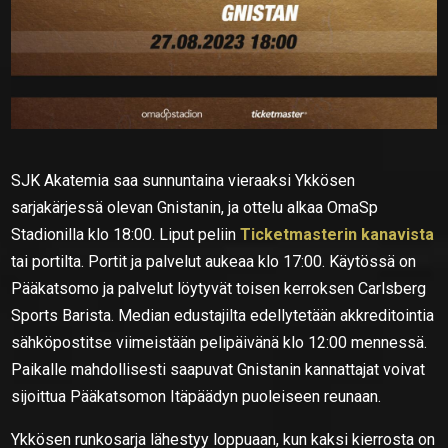
SJK Akatemia saa sunnuntaina vieraaksi Ykkösen
sarjakärjessä olevan Gnistanin, ja ottelu alkaa OmaSp
Stadionilla klo 18:00. Liput peliin
Ticketmasterin kanavista
tai portilta. Portit ja palvelut aukeaa klo 17:00. Käytössä on
Pääkatsomo ja palvelut löytyvät toisen kerroksen Carlsberg
Sports Barista. Median edustajilta edellytetään akkreditointia
sähköpostitse viimeistään pelipäivänä klo 12:00 mennessä.
Paikalle mahdollisesti saapuvat Gnistanin kannattajat voivat
sijoittua Pääkatsomon Itäpäädyn puoleiseen reunaan.
Ykkösen runkosarja lähestyy loppuaan, kun kaksi kierrosta on