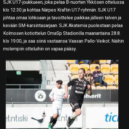
SJK U17-joukkueen, joka pelaa B-nuorten Ykkösen ottelussa
klo 12:30 ja kohtaa Närpes Kraftin U17-ryhmän. SJK U17
johtaa omaa lohkoaan ja tavoittelee paikkaa jälleen talven ja
kevään SM-karsintasarjaan. SJK Akatemia puolestaan pelaa
Kolmosen kotiottelun OmaSp Stadionilla maanantaina 28.8.
klo 19:00, ja saa siinä vastaansa Vaasan Pallo-Veikot. Näihin
molempiin otteluihin on vapaa pääsy.