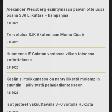
Alexander Wessberg esiintymässä päivän ottelussa
osana SJK Liikuttaa – kampanjaa
7.8.2026
Tervetuloa SJK Akatemiaan Momo Cissé
6.8.2026
Huomenna IF Gnistan vastassa viikon toisessa
kotiottelussa
6.8.2026
Kesän siirtoikkunassa on nähty liikettä molempiin
suuntiin – päivitystä pelaajatilanteeseen
4.8.2026
Isot pisteet vakuuttavalla 3–0 voitolla HJK:sta