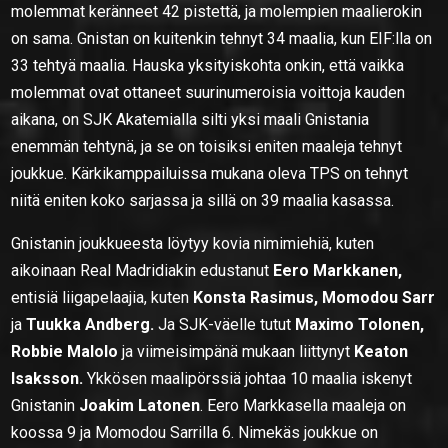
molemmat keränneet 42 pistettä, ja molempien maalierokin
on sama. Gnistan on kuitenkin tehnyt 34 maalia, kun EIF:lla on
33 tehtyä maalia. Hauska yksityiskohta onkin, että vaikka
molemmat ovat ottaneet suurinumeroisia voittoja kauden
aikana, on SJK Akatemialla silti yksi maali Gnistania
enemmän tehtynä, ja se on toisiksi eniten maaleja tehnyt
joukkue. Kärkikamppailuissa mukana oleva TPS on tehnyt
niitä eniten koko sarjassa ja sillä on 39 maalia kasassa.
Gnistanin joukkueesta löytyy kovia nimimiehiä, kuten
aikoinaan Real Madridiakin edustanut
Eero Markkanen,
entisiä liigapelaajia, kuten
Konsta Rasimus, Momodou Sarr
ja
Tuukka Andberg.
Ja SJK-väelle tutut
Maximo Tolonen,
Robbie Malolo
ja viimeisimpänä mukaan liittynyt
Keaton
Isaksson.
Ykkösen maalipörssiä johtaa 10 maalia iskenyt
Gnistanin
Joakim Latonen
. Eero Markkasella maaleja on
koossa 9 ja Momodou Sarrilla 6. Nimekäs joukkue on